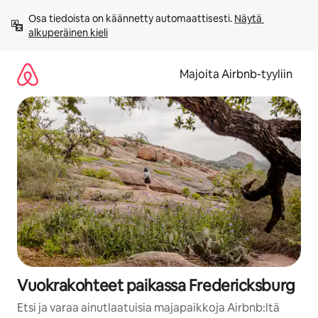
Jätä
Osa tiedoista on käännetty automaattisesti. 
Näytä 
sisältö
alkuperäinen kieli
väliin
Majoita Airbnb-tyyliin
Vuokrakohteet paikassa Fredericksburg
Etsi ja varaa ainutlaatuisia majapaikkoja Airbnb:ltä