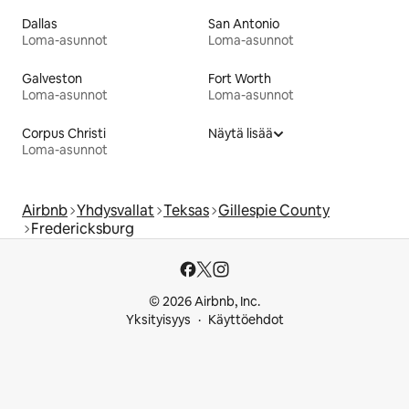
Dallas
San Antonio
Loma-asunnot
Loma-asunnot
Galveston
Fort Worth
Loma-asunnot
Loma-asunnot
Corpus Christi
Näytä lisää
Loma-asunnot
Airbnb
Yhdysvallat
Teksas
Gillespie County
Fredericksburg
© 2026 Airbnb, Inc.
Yksityisyys
Käyttöehdot