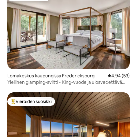
Lomakeskus kaupungissa Fredericksburg
Keskimääräine
4,94 (53)
Ylellinen glamping-sviitti • King-vuode ja ulosvedettävä
vuode
Vieraiden suosikki
Vieraiden suosikkien parhaimmistoa