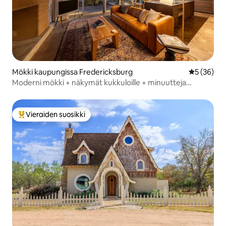
Mökki kaupungissa Fredericksburg
Keskimäärä
5 (36)
Moderni mökki + näkymät kukkuloille + minuutteja
pääkadulle
Vieraiden suosikki
Vieraiden suosikkien parhaimmistoa