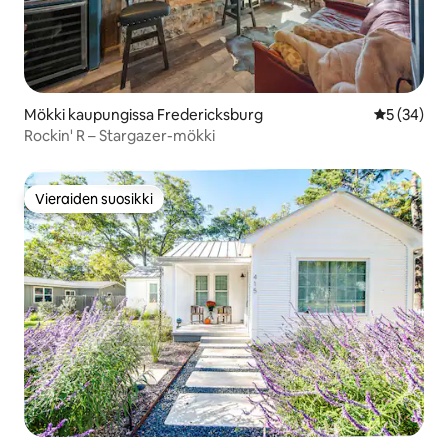
Mökki kaupungissa Fredericksburg
Keskimäärä
5 (34)
Rockin' R – Stargazer-mökki
Vieraiden suosikki
Vieraiden suosikki