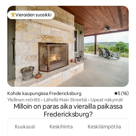
Vieraiden suosikki
Vieraiden suosikkien parhaimmistoa
Kohde kaupungissa Fredericksburg
Keskimäärä
5 (16)
Ylellinen retriitti • Lähellä Main Streetiä • Upeat näkymät
Milloin on paras aika vierailla paikassa
Fredericksburg?
Kuukausi
Keskihinta
Keskilämpötila