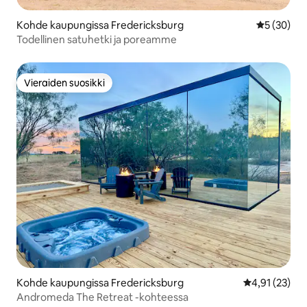
Kohde kaupungissa Fredericksburg
Keskimäärä
5 (30)
Todellinen satuhetki ja poreamme
Vieraiden suosikki
Vieraiden suosikki
Kohde kaupungissa Fredericksburg
Keskimääräine
4,91 (23)
Andromeda The Retreat -kohteessa