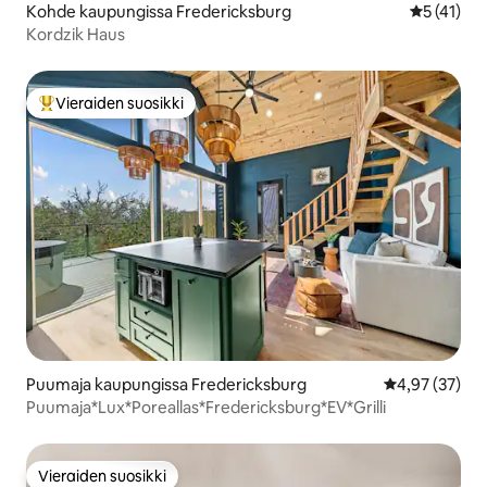
Kohde kaupungissa Fredericksburg
Keskimäärä
5 (41)
Kordzik Haus
Vieraiden suosikki
Vieraiden suosikkien parhaimmistoa
Puumaja kaupungissa Fredericksburg
Keskimääräine
4,97 (37)
Puumaja*Lux*Poreallas*Fredericksburg*EV*Grilli
Vieraiden suosikki
Vieraiden suosikki