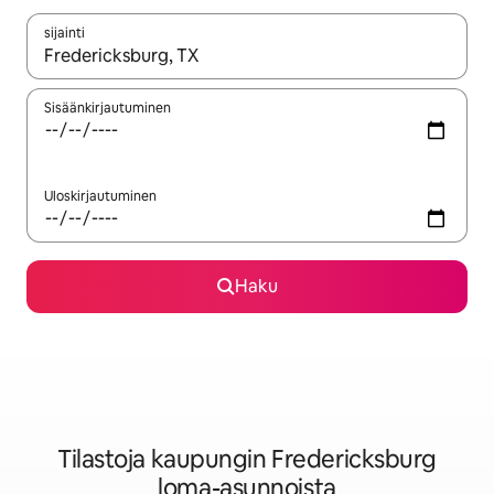
sijainti
Kun tulokset ovat saatavilla, navigoi ylös- ja alas-nuolinäppäimi
Sisäänkirjautuminen
Uloskirjautuminen
Haku
Tilastoja kaupungin Fredericksburg
loma-asunnoista