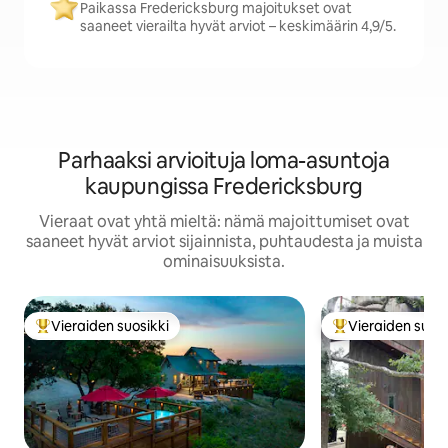
Paikassa Fredericksburg majoitukset ovat
saaneet vierailta hyvät arviot – keskimäärin 4,9/5.
Parhaaksi arvioituja loma-asuntoja
kaupungissa Fredericksburg
Vieraat ovat yhtä mieltä: nämä majoittumiset ovat
saaneet hyvät arviot sijainnista, puhtaudesta ja muista
ominaisuuksista.
Vieraiden suosikki
Vieraiden suosi
Vieraiden suosikkien parhaimmistoa
Vieraiden suosik