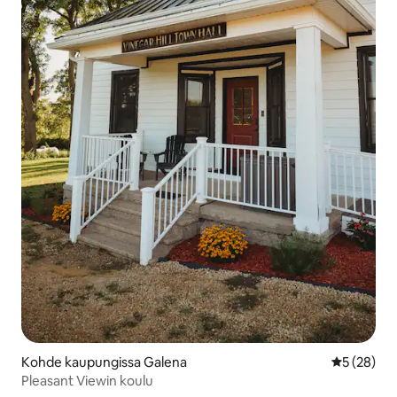
Kohde kaupungissa Galena
Keskimäärä
5 (28)
Pleasant Viewin koulu