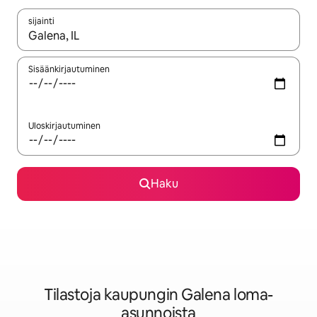
sijainti
Kun tulokset ovat saatavilla, navigoi ylös- ja alas-nuolinäppäimi
Sisäänkirjautuminen
Uloskirjautuminen
Haku
Tilastoja kaupungin Galena loma-
asunnoista