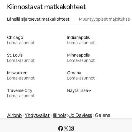
Kiinnostavat matkakohteet
Lähellä sijaitsevat matkakohteet
Muuntyyppiset majoitukset
Chicago
Indianapolis
Loma-asunnot
Loma-asunnot
St. Louis
Minneapolis
Loma-asunnot
Loma-asunnot
Milwaukee
Omaha
Loma-asunnot
Loma-asunnot
Traverse City
Näytä lisää
Loma-asunnot
Airbnb
Yhdysvallat
Illinois
Jo Daviess
Galena