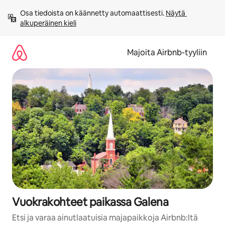
Jätä
Osa tiedoista on käännetty automaattisesti. 
Näytä 
sisältö
alkuperäinen kieli
väliin
Majoita Airbnb-tyyliin
Vuokrakohteet paikassa Galena
Etsi ja varaa ainutlaatuisia majapaikkoja Airbnb:ltä