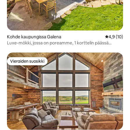
Kohde kaupungissa Galena
Keskimääräin
4,9 (10)
Luxe-mökki, jossa on poreamme, 1 korttelin päässä
Galenan pääkadulta
Vieraiden suosikki
Vieraiden suosikki