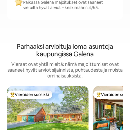
Paikassa Galena majoitukset ovat saaneet
vierailta hyvät arviot – keskimäärin 4,9/5.
Parhaaksi arvioituja loma-asuntoja
kaupungissa Galena
Vieraat ovat yhtä mieltä: nämä majoittumiset ovat
saaneet hyvät arviot sijainnista, puhtaudesta ja muista
ominaisuuksista.
Vieraiden suosikki
Vieraiden suosi
Vieraiden suosikkien parhaimmistoa
Vieraiden suosik