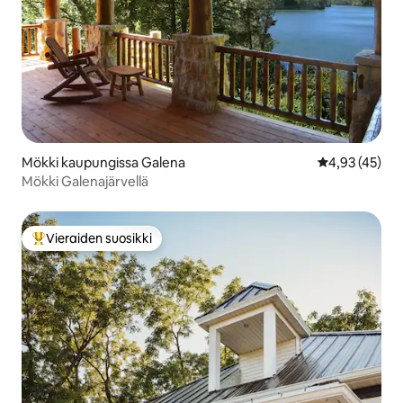
Mökki kaupungissa Galena
Keskimääräine
4,93 (45)
Mökki Galenajärvellä
Vieraiden suosikki
Vieraiden suosikkien parhaimmistoa