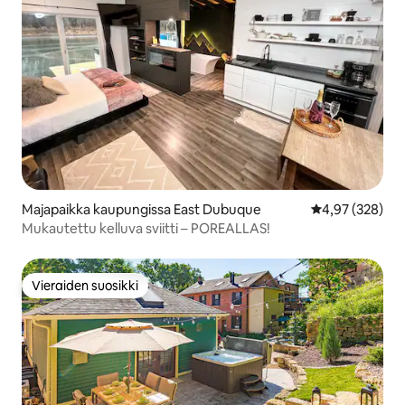
Majapaikka kaupungissa East Dubuque
Keskimääräinen
4,97 (328)
Mukautettu kelluva sviitti – POREALLAS!
Vieraiden suosikki
Vieraiden suosikki