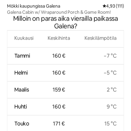
Mökki kaupungissa Galena
Keskimääräinen
4,93 (111)
Galena Cabin w/ Wraparound Porch & Game Room!
Milloin on paras aika vierailla paikassa
Galena?
Kuukausi
Keskihinta
Keskilämpötila
Tammi
160 €
−7 °C
Helmi
160 €
−5 °C
Maalis
159 €
2 °C
Huhti
160 €
9 °C
Touko
171 €
15 °C