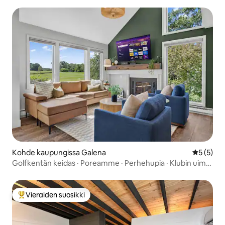
Kohde kaupungissa Galena
Keskimäär
5 (5)
Golfkentän keidas · Poreamme · Perhehupia · Klubin uima-
allas
Vieraiden suosikki
Vieraiden suosikkien parhaimmistoa