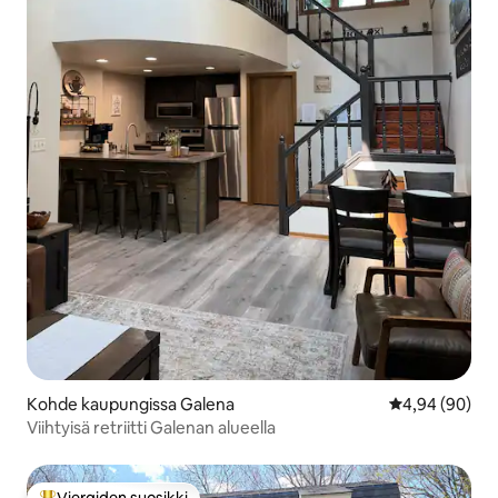
Kohde kaupungissa Galena
Keskimääräine
4,94 (90)
Viihtyisä retriitti Galenan alueella