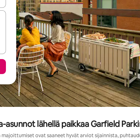
-nuolinäppäimillä tai tutustu koskettamalla tai pyyhkäisemällä.
-asunnot lähellä paikkaa Garfield Parki
 majoittumiset ovat saaneet hyvät arviot sijainnista, puhtaud