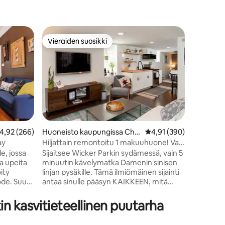
Kohde ka
Vieraiden suosikki
Viera
Vieraiden suosikki
Vieraid
o
Division 
Wicker P
Majoitu p
Villagen
sydämessä
reunustam
muutaman
ravintoloi
reunustav
Streetiä
eskimääräinen arvio 4,92/5, 266 arvostelua
4,92 (266)
Huoneisto kaupungissa Chic
Keskimääräinen arvio 4
4,91 (390)
vilkkais
ago
ay
Hiljattain remontoitu 1 makuuhuone! Vain
Avenuen r
5 minuutin kävelymatka SINISEEN
le, jossa
Sijaitsee Wicker Parkin sydämessä, vain 5
vähittäis
LINJAAN!
a upeita
minuutin kävelymatka Damenin sinisen
Blue Line
ity
linjan pysäkille. Tämä ilmiömäinen sijainti
olemme v
de. Suuri
antaa sinulle pääsyn KAIKKEEN, mitä
sekä Dow
ttiö,
Chicago tarjoaa, ilman että sinun
että O'Ha
rallinen
tarvitsee vuokrata autoa. Tutustu
lentokent
n kasvitieteellinen puutarha
Chicagon parhaisiin puoliin, kaikki lyhyen
kävelymatkan päässä majoituksestasi.