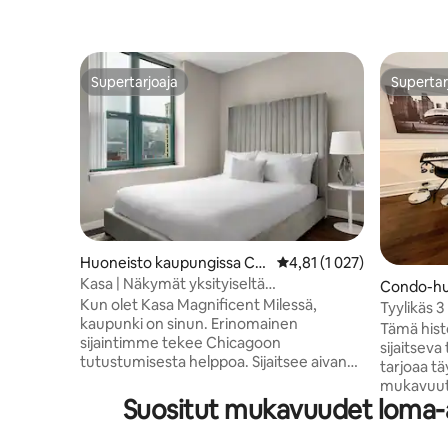
Supertarjoaja
Supertar
Supertarjoaja
Supertar
Huoneisto kaupungissa Chi
Keskimääräinen arvio 4,8
4,81 (1 027)
cago
Kasa | Näkymät yksityiseltä
Condo-hu
parvekkeeltasi | Chicago
Kun olet Kasa Magnificent Milessä,
ssa Chica
Tyylikäs 
kaupunki on sinun. Erinomainen
minuuttia
Tämä hist
sijaintimme tekee Chicagoon
sijaitsev
tutustumisesta helppoa. Sijaitsee aivan
tarjoaa t
Chicagon keskustan pohjoispuolella,
mukavuutt
muutaman askeleen päässä Oak Street
Suositut mukavuudet loma-as
minuutin 
Beachiltä, lyhyen kävelymatkan päässä
Districtis
Michigan Avenuelta ja Millennium
Squarelta 