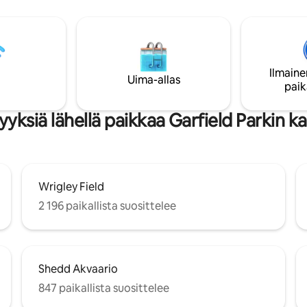
VUOKRAA "CL":LLÄ. ÄLÄ SIIRR
hanteellinen vieraille, jotka
RAHOJA, SE ON HUIJAUS LÄHELLÄ
t festivaaleilla, konserteissa,
UNITED CENTERIÄ Uusia ravintol
pahtumissa, konferensseissa,
naapuruston suosikkeja sekä
 perhetapaamisissa. Lähistöllä
cocktailbaareja ja musiikkipaikk
auppoja ja sekä katu- että
Metra, CTA {bussit ja junat} ovat
Ilmaine
sityinen pysäköintialue, joten
Uima-allas
Metra: Ilmainen pysäköinti Wes
paik
a siitä, että olet lähellä kaikkea
Hubbard -kadulla aivan oven ed
t rauhallisessa ja halutussa
yksiä lähellä paikkaa Garfield Parkin k
Wrigley Field
2 196 paikallista suosittelee
Shedd Akvaario
847 paikallista suosittelee