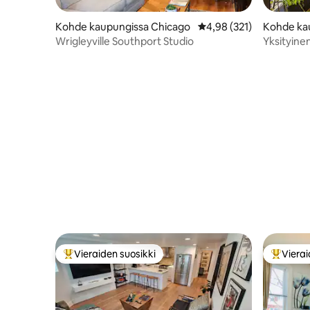
Kohde kaupungissa Chicago
Keskimääräinen arvio 4,
4,98 (321)
Kohde ka
Wrigleyville Southport Studio
Yksityinen
Pysäköinti
Vieraiden suosikki
Vierai
Vieraiden suosikkien parhaimmistoa
Vieraide