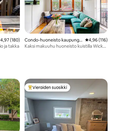
eskimääräinen arvio 4,97/5, 180 arvostelua
4,97 (180)
Condo-huoneisto kaupungis
Keskimääräinen arvio 4
4,96 (116)
sa Chicago
o ja takka
Kaksi makuuhu huoneisto kuistilla Wicker
Parkissa
Vieraiden suosikki
istoa
Vieraiden suosikkien parhaimmistoa