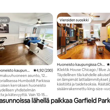
joaja
Vieraiden suosikki
joaja
Vieraiden suosikki
1/5, 1 027 arvostelua
Huoneisto kaupungissa Chic
K
ago
iKlektik House Chicago / Blue J
oneisto kaupungi
Keskimääräinen arvio 4,92/5, 230 arvostelua
4,92 (230)
Täydellinen tila kahdelle aikuisel
go
3 makuuhuoneen asunto, 12
on lämpimät lattialämmitykset j
 Loopiin + pysäköinti
oriallisessa Humboldt Parkissa
käsitöitä ja taideteoksia. Räätälö
a toisen kerroksen huoneisto
sisäänrakennettu king-size-vuo
äydellisen yhdistelmän
mittatilaustyönä valmistettu kei
a ja kätevyyttä. Vain 10-15
teurastajatyötaso ja leijonankou
unnoissa lähellä paikkaa Garfield Parki
päässä keskustasta, Medical
kylpyamme kylpyhuoneessa. Kohde ei
tä, Wicker Parkista, Logan
sovellu pikkulapsille/lapsille. EMME
ja Ukrainian Villagesta sijaitseva