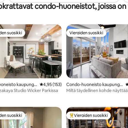
krattavat condo-huoneistot, joissa on 
den suosikki
Vieraiden suosikki
n suosikkien parhaimmistoa
Vieraiden suosikki
oneisto kaupungis
Keskimääräinen arvio 4,95/5, 153 arvostelua
4,95 (153)
Condo-huoneisto kaupungis
K
o
sa Chicago
zakaya Studio Wicker Parkissa
Miltä täydellinen kohde näyttä
98/5, 121 arvostelua
den suosikki
Vieraiden suosikki
n suosikkien parhaimmistoa
Vieraiden suosikkien parhaimm