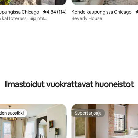
98/5, 321 arvostelua
upungissa Chicago
Keskimääräinen arvio 4,84/5, 114 arvostelua
4,84 (114)
Kohde kaupungissa Chicago
K
 kattoterassi! Sijainti!
Beverly House
! Upea koti!
Ilmastoidut vuokrattavat huoneistot
den suosikki
Supertarjoaja
n suosikkien parhaimmistoa
Supertarjoaja