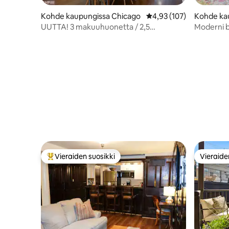
Kohde kaupungissa Chicago
Keskimääräinen arvio 4,
4,93 (107)
Kohde ka
d
UUTTA! 3 makuuhuonetta / 2,5
Moderni 
kylpyhuonetta Duplex Noble Sq
minuutin 
Vieraiden suosikki
Vieraide
Vieraiden suosikkien parhaimmistoa
Vieraide