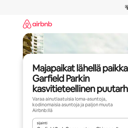
Jätä
sisältö
väliin
Majapaikat lähellä paikk
Garfield Parkin
kasvitieteellinen puutar
Varaa ainutlaatuisia loma-asuntoja,
kodinomaisia asuntoja ja paljon muuta
Airbnb:llä
sijainti