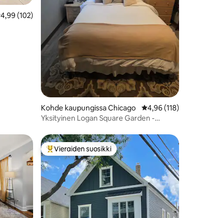
eskimääräinen arvio 4,99/5, 102 arvostelua
4,99 (102)
Kohde kaupungissa Chicago
Keskimääräinen arvio 4
4,96 (118)
Yksityinen Logan Square Garden -
huoneisto
Vieraiden suosikki
Vieraiden suosikkien parhaimmistoa