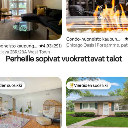
Condo-huoneisto kaupungis
K
4,8/5, 311 arvostelua
sa Chicago
Chicago Oasis | Poreamme, pati
oneisto kaupungis
Keskimääräinen arvio 4,93/5, 291 arvostelua
4,93 (291)
o
tilava 2BR/2BA West Town
Perheille sopivat vuokrattavat talot
den suosikki
Vieraiden suosikki
n suosikkien parhaimmistoa
Vieraiden suosikkien parhaimm