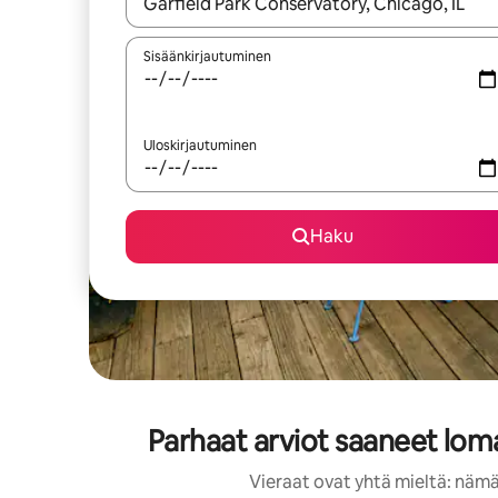
Kun tulokset ovat saatavilla, navigoi ylös- ja alas
Sisäänkirjautuminen
Uloskirjautuminen
Haku
Parhaat arviot saaneet loma
Vieraat ovat yhtä mieltä: nämä