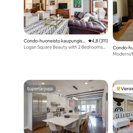
Condo-huoneisto kaupungiss
Keskimääräinen arvio 
4,8 (311)
a Chicago
Logan Square Beauty with 2 Bedrooms
Condo-hu
W/parking
sa Chicag
Moderni/
Supertarjoaja
Vierai
Supertarjoaja
Vieraide