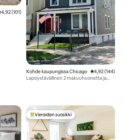
eskimääräinen arvio 4,92/5, 101 arvostelua
4,92 (101)
Kohde kaupungissa Chicago
Keskimääräinen arvio 4
4,92 (144)
Lapsiystävällinen 2 makuuhuonetta ja
yksityinen toimisto
Vieraiden suosikki
Vieraiden suosikkien parhaimmistoa