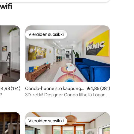
wifi
Vieraiden suosikki
Vieraiden suosikki
eskimääräinen arvio 4,93/5, 174 arvostelua
4,93 (174)
Condo-huoneisto kaupungis
Keskimääräinen arvio 4
4,85 (281)
sa Chicago
ä?
3D-retki! Designer Condo lähellä Logan
Squarea
Vieraiden suosikki
istoa
Vieraiden suosikki