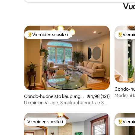
Vuo
Vieraiden suosikki
Vierai
Vieraiden suosikkien parhaimmistoa
Vieraide
Condo-hu
sa Chicag
Moderni I
Condo-huoneisto kaupungis
Keskimääräinen arvio 4,
4,98 (121)
sa Chicago
Ukrainian Village, 3 makuuhuonetta / 3
kylpyhuonetta • Yksityinen patio,
pysäköinti
Vieraiden suosikki
Vierai
Vieraiden suosikki
Vieraide