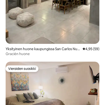
Yksityinen huone kaupungissa San Carlos Nue
Keskimääräine
4,95 (59)
vo Guaymas
Gracién huone
Vieraiden suosikki
Vieraiden suosikki