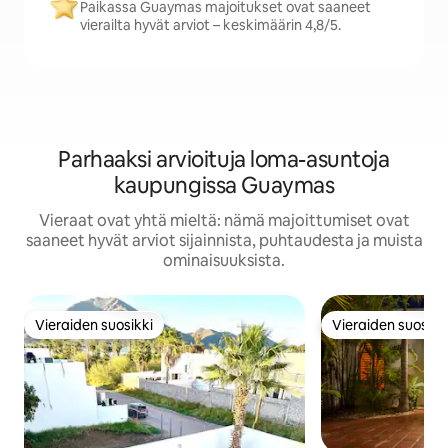
Paikassa Guaymas majoitukset ovat saaneet
vierailta hyvät arviot – keskimäärin 4,8/5.
Parhaaksi arvioituja loma-asuntoja
kaupungissa Guaymas
Vieraat ovat yhtä mieltä: nämä majoittumiset ovat
saaneet hyvät arviot sijainnista, puhtaudesta ja muista
ominaisuuksista.
Vieraiden suosikki
Vieraiden suosikk
Vieraiden suosikki
Vieraiden suosikk