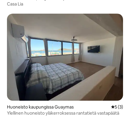
Casa Lia
Huoneisto kaupungissa Guaymas
Keskimäär
5 (3)
Ylellinen huoneisto yläkerroksessa rantatietä vastapäätä