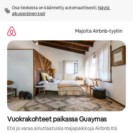
Jätä
Osa tiedoista on käännetty automaattisesti. 
Näytä 
sisältö
alkuperäinen kieli
väliin
Majoita Airbnb-tyyliin
Vuokrakohteet paikassa Guaymas
Etsi ja varaa ainutlaatuisia majapaikkoja Airbnb:ltä