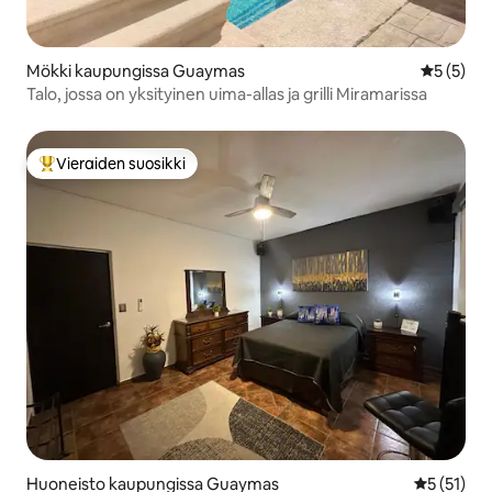
Mökki kaupungissa Guaymas
Keskimäär
5 (5)
Talo, jossa on yksityinen uima-allas ja grilli Miramarissa
Vieraiden suosikki
Vieraiden suosikkien parhaimmistoa
Huoneisto kaupungissa Guaymas
Keskimäärä
5 (51)