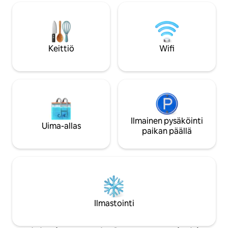
varustettu keittiö, 4 makuuhuonetta,
joissa on kaapit, 4 queen-vuodetta, 1
vuodesohva, 2 olohuonetta sekä
älytelevisio, jossa on suoratoisto ja wifi,
ulkotilojen turvakamerat ja paljon muuta.
Keittiö
Wifi
Tule ja nauti!
Ilmainen pysäköinti
Uima-allas
paikan päällä
Ilmastointi