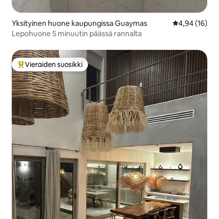
Yksityinen huone kaupungissa Guaymas
Keskimääräine
4,94 (16)
Lepohuone 5 minuutin päässä rannalta
Vieraiden suosikki
Vieraiden suosikkien parhaimmistoa