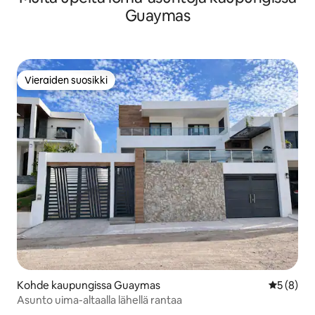
Guaymas
Vieraiden suosikki
Vieraiden suosikki
Kohde kaupungissa Guaymas
Keskimäär
5 (8)
Asunto uima-altaalla lähellä rantaa