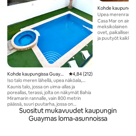
Kohde kaupungissa
os Nuevo Guayma
Upea merenrantat
auringonlaskut
Casa Mar on ainut
meksikolainen koti
ovet, paikallisesti 
ja puutyöt kaikkial
siellä on kaikki m
taloon mentäessä 
Kaikissa kolmess
king-size-vuoteet 
on suihku. Terassit tarjoavat
yksinäisyyttä auri
Kohde kaupungissa Guaym
Keskimääräinen arvio 4,84/5, 21
4,84 (212)
rentoutumiseen porea
as
Iso talo meren lähellä, upea näköala,
kolmesta ulkoruok
yksityinen uima-allas, AA
Kaunis talo, jossa on uima-allas ja
lukien katosta. Alemmalla terassilla on
poreallas, terassi, jolta on näkymät Bahía
baari ja king-vuod
Miramarin rannalle, vain 800 metrin
siestaa varten.
päässä, suuri puutarha, jossa on
Suositut mukavuudet kaupungin
lämmitetty uima-allas kylmää säätä
varten, kylpyhuone ja suihku, lepotuolit,
Guaymas loma-asunnoissa
baari, jossa on televisio ja äänijärjestelmä,
ulkoruokailutila 6 hengelle ja grilli.
Ilmastointi kaikissa sisätiloissa, täysin