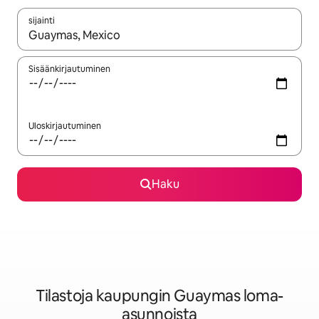
sijainti
Kun tulokset ovat saatavilla, navigoi ylös- ja alas-nuolinäppäimi
Sisäänkirjautuminen
Uloskirjautuminen
Haku
Tilastoja kaupungin Guaymas loma-
asunnoista