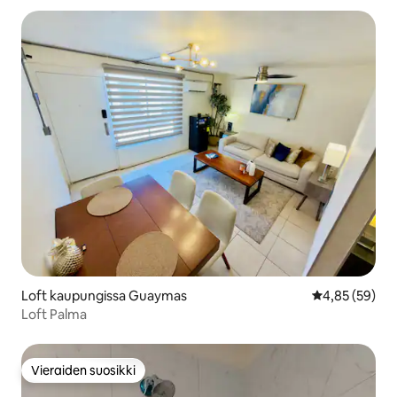
Loft kaupungissa Guaymas
Keskimääräine
4,85 (59)
Loft Palma
Vieraiden suosikki
Vieraiden suosikki