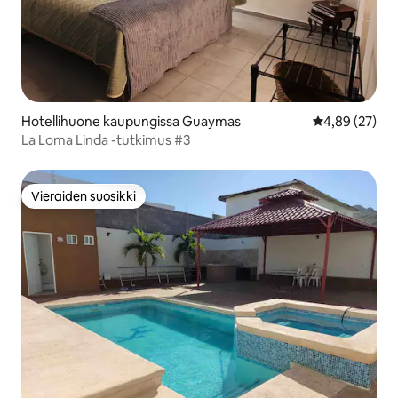
Hotellihuone kaupungissa Guaymas
Keskimääräine
4,89 (27)
La Loma Linda -tutkimus #3
Vieraiden suosikki
Vieraiden suosikki