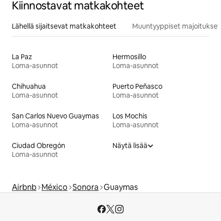
Kiinnostavat matkakohteet
Lähellä sijaitsevat matkakohteet
Muuntyyppiset majoitukset
La Paz
Hermosillo
Loma-asunnot
Loma-asunnot
Chihuahua
Puerto Peñasco
Loma-asunnot
Loma-asunnot
San Carlos Nuevo Guaymas
Los Mochis
Loma-asunnot
Loma-asunnot
Ciudad Obregón
Näytä lisää
Loma-asunnot
Airbnb
México
Sonora
Guaymas