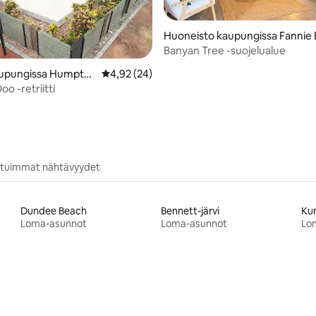
Huoneisto kaupungissa Fannie 
y
Banyan Tree -suojelualue
,83/5, 35 arvostelua
upungissa Humpty
Keskimääräinen arvio 4,92/5, 24 arvostelua
4,92 (24)
o -retriitti
situimmat nähtävyydet
Dundee Beach
Bennett-järvi
Ku
Loma-asunnot
Loma-asunnot
Lo