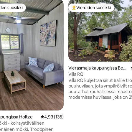
den suosikki
Vieraiden suosikki
n suosikkien parhaimmistoa
Vieraiden suosikkien parhaimm
Vierasmaja kaupungissa Bees
Creek
Villa RQ
Villa RQ kuljettaa sinut Balille 
puuhuvilaan, jota ympäröivät r
puutarhat rauhallisessa maasto
modernissa huvilassa, joka on 2
minuutin päässä Darwinin kaup
on upea king-vuode, oleskelutila
vio 5/5, 5 arvostelua
keittokomero. Tilavassa kylpy
pungissa Holtze
Keskimääräinen arvio 4,93/5, 136 arvostelua
4,93 (136)
on ylellinen kivihaude, kaksoiss
Maalaismökki - koiraystävällinen
meikkipöydät. Lyhyen kävelym
nen mökki. Trooppinen
päässä on erillinen uima-allasos