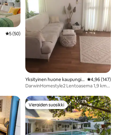
Keskimääräinen arvio 5/5, 50 arvostelua
5 (50)
Yksityinen huone kaupungis
Keskimääräinen arvio 4
4,96 (147)
sa Anula
DarwinHomestyle2 Lentoasema 1,9 km
FIFOt tervetulleita klo 3–2
Vieraiden suosikki
Vieraiden suosikki