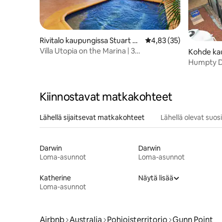
Rivitalo kaupungissa Stuart Pa
Keskimääräinen arvio 4
4,83 (35)
rk
Villa Utopia on the Marina | 3
Kohde ka
makuuhuonetta, 3 kylpyhuonetta
Doo
Humpty Do
Kiinnostavat matkakohteet
Lähellä sijaitsevat matkakohteet
Lähellä olevat suo
Darwin
Darwin
Loma-asunnot
Loma-asunnot
Katherine
Näytä lisää
Loma-asunnot
Airbnb
Australia
Pohjoisterritorio
Gunn Point