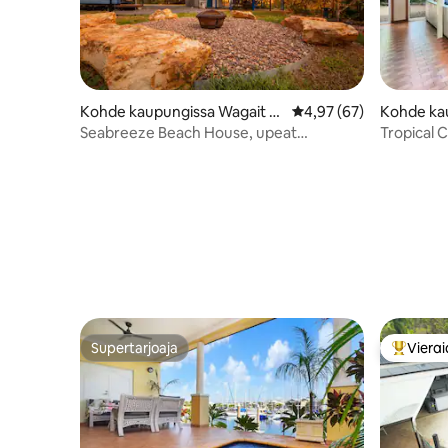
Kohde kaupungissa Wagait B
Keskimääräinen arvio 4
4,97 (67)
Kohde kau
each
y
Seabreeze Beach House, upeat
Tropical C
auringonlaskunäkymät
kylpyhuon
Supertarjoaja
Vierai
Supertarjoaja
Vieraide