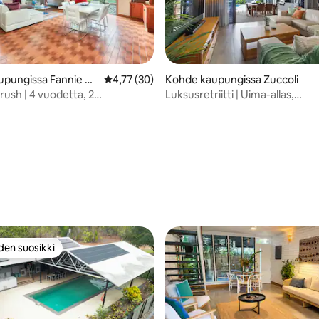
,97/5, 67 arvostelua
pungissa Fannie Ba
Keskimääräinen arvio 4,77/5, 30 arvostelua
4,77 (30)
Kohde kaupungissa Zuccoli
rush | 4 vuodetta, 2
Luksusretriitti | Uima-allas,
etta | Uima-allas
elokuvateatteri ja ulkoruokailu
den suosikki
n suosikkien parhaimmistoa