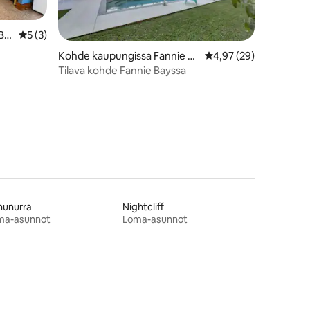
Ba
Keskimääräinen arvio 5/5, 3 arvostelua
5 (3)
Kohde kaupungissa Fannie Ba
Keskimääräinen arvio 
4,97 (29)
y
Tilava kohde Fannie Bayssa
nunurra
Nightcliff
ma-asunnot
Loma-asunnot