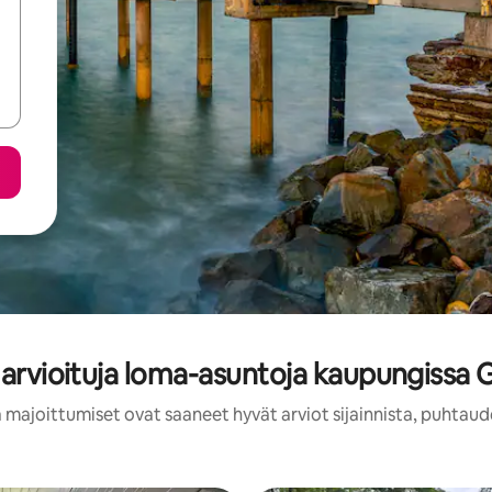
 arvioituja loma-asuntoja kaupungissa 
 majoittumiset ovat saaneet hyvät arviot sijainnista, puhtaud