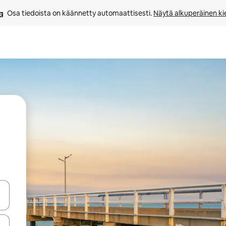
Osa tiedoista on käännetty automaattisesti. 
Näytä alkuperäinen kie
-nuolinäppäimillä tai tutustu koskettamalla tai pyyhkäisemällä.