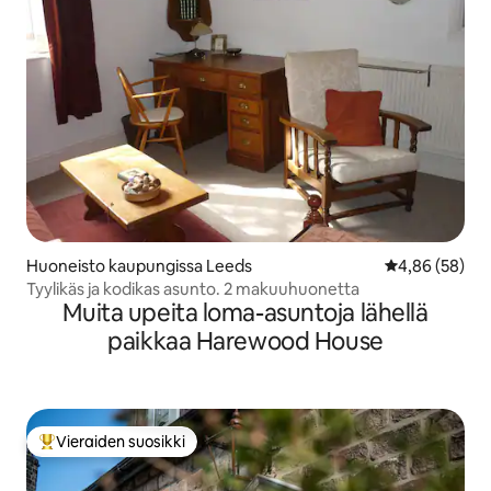
Huoneisto kaupungissa Leeds
Keskimääräine
4,86 (58)
Tyylikäs ja kodikas asunto. 2 makuuhuonetta
Muita upeita loma-asuntoja lähellä
paikkaa Harewood House
Vieraiden suosikki
Vieraiden suosikkien parhaimmistoa