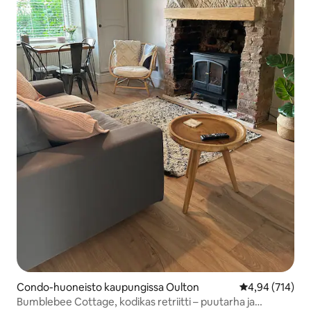
Condo-huoneisto kaupungissa Oulton
Keskimääräinen
4,94 (714)
Bumblebee Cottage, kodikas retriitti – puutarha ja