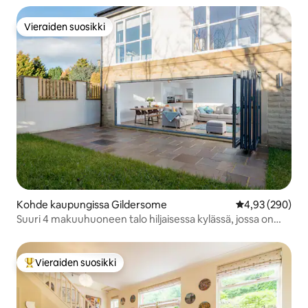
Vieraiden suosikki
Vieraiden suosikki
Kohde kaupungissa Gildersome
Keskimääräinen
4,93 (290)
Suuri 4 makuuhuoneen talo hiljaisessa kylässä, jossa on
poreallas
Vieraiden suosikki
Vieraiden suosikkien parhaimmistoa