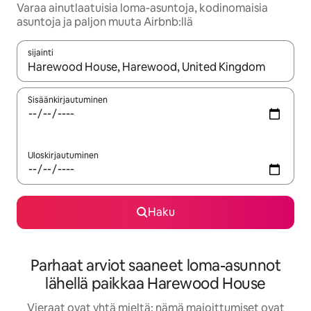
Varaa ainutlaatuisia loma-asuntoja, kodinomaisia
asuntoja ja paljon muuta Airbnb:llä
sijainti
Kun tulokset ovat saatavilla, navigoi ylös- ja alas-nuolinäppäimi
Sisäänkirjautuminen
Uloskirjautuminen
Haku
Parhaat arviot saaneet loma-asunnot
lähellä paikkaa Harewood House
Vieraat ovat yhtä mieltä: nämä majoittumiset ovat