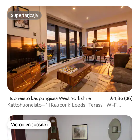
Supertarjoaja
Supertarjoaja
Huoneisto kaupungissa West Yorkshire
Keskimääräine
4,86 (36)
Kattohuoneisto – 1 | Kaupunki Leeds | Terassi | Wi-Fi
Pysäköinti
Vieraiden suosikki
Vieraiden suosikki