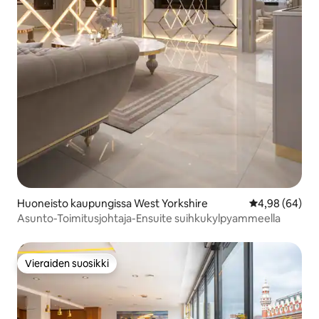
Huoneisto kaupungissa West Yorkshire
Keskimääräine
4,98 (64)
Asunto-Toimitusjohtaja-Ensuite suihkukylpyammeella
Vieraiden suosikki
Vieraiden suosikki