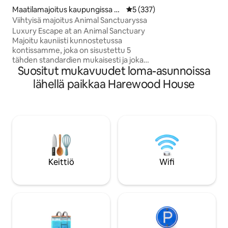
pysäköinti, vain 
Maatilamajoitus kaupungissa T
Keskimääräinen arvio 5/5, 33
5 (337)
kävelymatkan pääs
hornhill
Viihtyisä majoitus Animal Sanctuaryssa
Meanwoodin itsenäi
Luxury Escape at an Animal Sanctuary
baareista ja superma
Majoitu kauniisti kunnostetussa
rauhallinen lomak
kontissamme, joka on sisustettu 5
bussireitillä Leedsi
tähden standardien mukaisesti ja joka
stadioneille ja yöe
Suositut mukavuudet loma-asunnoissa
sijaitsee pyhäkkömme sydämessä. Viisi
Yhdistyneen kuni
pelastettua sikaamme toivottaa sinut
lähellä paikkaa Harewood House
maaseudulle. Suos
tervetulleeksi portilla, ja voit nauttia
Chapel Allerton ja
kuninkaallisesta makuuhuoneesta,
lähellä.
suuresta suihkusta, keittiöstä ja
viihtyisästä olohuoneesta, jossa on
vuodesohva ja TV. Nopea internet pitää
sinut yhteydessä, ja yksityisessä
keitaassasi ulkona on poreallas,
grillausmahdollisuus ja ruokailutila.
Keittiö
Wifi
Täydellinen rentoutumiseen tai
ainutlaatuinen retriitti luonnon ja
pelastettujen eläinten ympäröimänä.