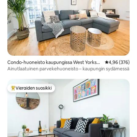
Condo-huoneisto kaupungissa West Yorkshir
Keskimääräinen
4,96 (376)
e
Ainutlaatuinen parvekehuoneisto – kaupungin sydämessä
Vieraiden suosikki
Vieraiden suosikkien parhaimmistoa