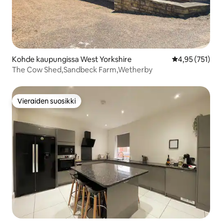
Kohde kaupungissa West Yorkshire
Keskimääräinen
4,95 (751)
The Cow Shed,Sandbeck Farm,Wetherby
Vieraiden suosikki
Vieraiden suosikki