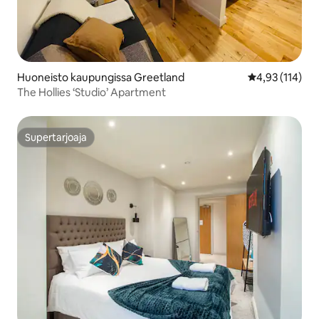
Huoneisto kaupungissa Greetland
Keskimääräinen
4,93 (114)
The Hollies ‘Studio’ Apartment
Supertarjoaja
Supertarjoaja