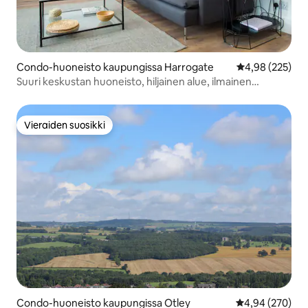
Condo-huoneisto kaupungissa Harrogate
Keskimääräinen
4,98 (225)
Suuri keskustan huoneisto, hiljainen alue, ilmainen
pysäköinti
Vieraiden suosikki
Vieraiden suosikki
Condo-huoneisto kaupungissa Otley
Keskimääräinen
4,94 (270)