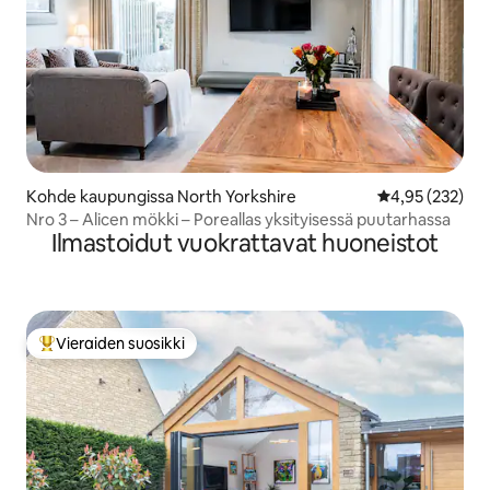
Kohde kaupungissa North Yorkshire
Keskimääräinen
4,95 (232)
Nro 3 – Alicen mökki – Poreallas yksityisessä puutarhassa
Ilmastoidut vuokrattavat huoneistot
Vieraiden suosikki
Vieraiden suosikkien parhaimmistoa