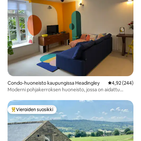
Condo-huoneisto kaupungissa Headingley
Keskimääräinen
4,92 (244)
Moderni pohjakerroksen huoneisto, jossa on aidattu
pysäköintialue
Vieraiden suosikki
Vieraiden suosikkien parhaimmistoa