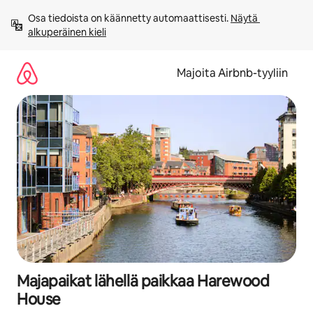
Jätä
Osa tiedoista on käännetty automaattisesti. 
Näytä 
sisältö
alkuperäinen kieli
väliin
Majoita Airbnb-tyyliin
Majapaikat lähellä paikkaa Harewood
House