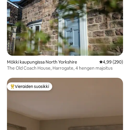
Mökki kaupungissa North Yorkshire
Keskimääräinen
4,99 (290)
The Old Coach House, Harrogate, 4 hengen majoitus
Vieraiden suosikki
Vieraiden suosikkien parhaimmistoa