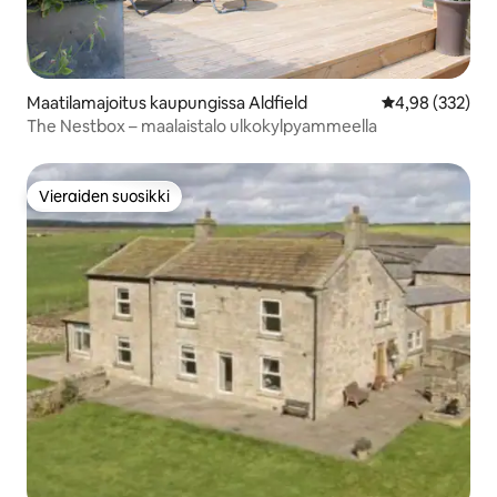
Maatilamajoitus kaupungissa Aldfield
Keskimääräinen
4,98 (332)
The Nestbox – maalaistalo ulkokylpyammeella
Vieraiden suosikki
Vieraiden suosikki