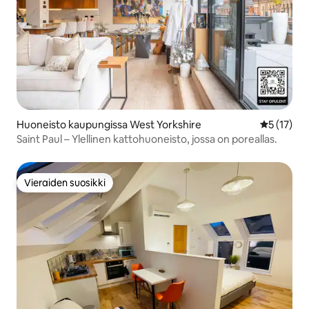
Huoneisto kaupungissa West Yorkshire
Keskimäärä
5 (17)
Saint Paul – Ylellinen kattohuoneisto, jossa on poreallas.
Vieraiden suosikki
Vieraiden suosikki