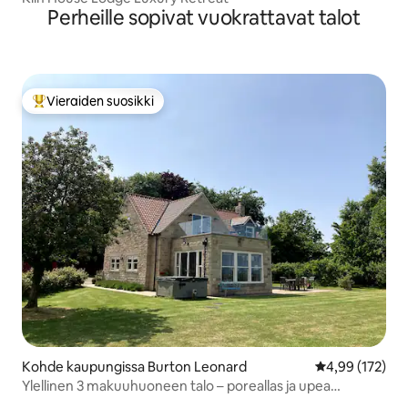
Perheille sopivat vuokrattavat talot
Vieraiden suosikki
Vieraiden suosikkien parhaimmistoa
Kohde kaupungissa Burton Leonard
Keskimääräinen
4,99 (172)
Ylellinen 3 makuuhuoneen talo – poreallas ja upea
näkymä!