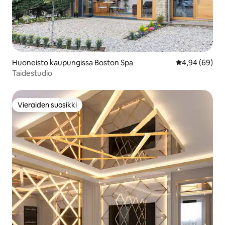
Huoneisto kaupungissa Boston Spa
Keskimääräine
4,94 (69)
Taidestudio
Vieraiden suosikki
Vieraiden suosikki