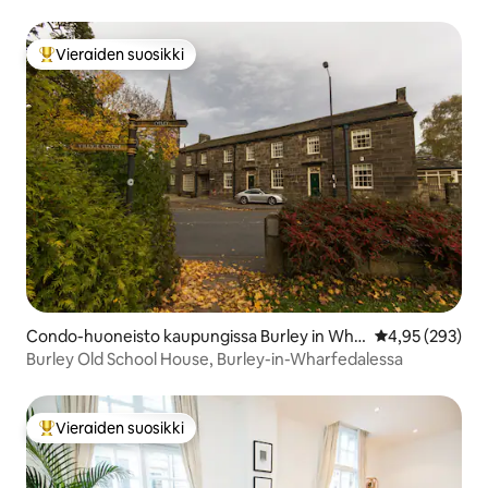
pysäköinti
Vieraiden suosikki
Vieraiden suosikkien parhaimmistoa
Condo-huoneisto kaupungissa Burley in Wha
Keskimääräinen
4,95 (293)
rfedale
Burley Old School House, Burley-in-Wharfedalessa
Vieraiden suosikki
Vieraiden suosikkien parhaimmistoa