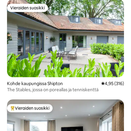
Vieraiden suosikki
Vieraiden suosikki
Kohde kaupungissa Shipton
Keskimääräinen
4,95 (316)
The Stables, jossa on poreallas ja tenniskenttä
Vieraiden suosikki
Vieraiden suosikkien parhaimmistoa