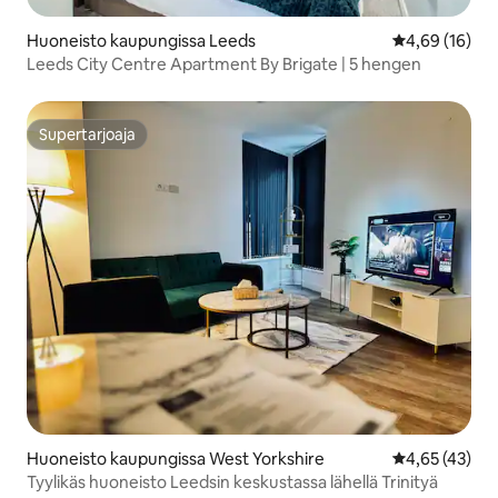
Huoneisto kaupungissa Leeds
Keskimääräine
4,69 (16)
Leeds City Centre Apartment By Brigate | 5 hengen
Supertarjoaja
Supertarjoaja
Huoneisto kaupungissa West Yorkshire
Keskimääräine
4,65 (43)
Tyylikäs huoneisto Leedsin keskustassa lähellä Trinityä