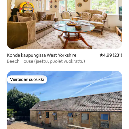
Kohde kaupungissa West Yorkshire
Keskimääräinen
4,99 (231)
Beech House (jaettu, puolet vuokrattu)
Vieraiden suosikki
Vieraiden suosikki