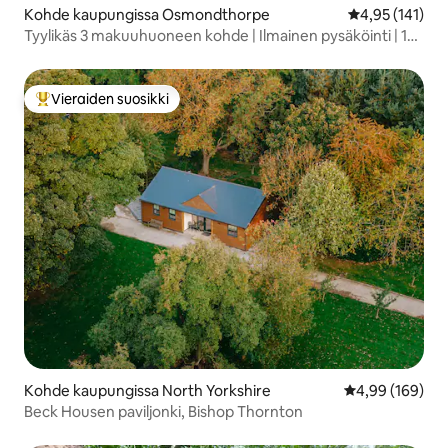
Kohde kaupungissa Osmondthorpe
Keskimääräinen
4,95 (141)
Tyylikäs 3 makuuhuoneen kohde | Ilmainen pysäköinti | 10
minuuttia Leedsiin
Vieraiden suosikki
Vieraiden suosikkien parhaimmistoa
Kohde kaupungissa North Yorkshire
Keskimääräinen
4,99 (169)
Beck Housen paviljonki, Bishop Thornton