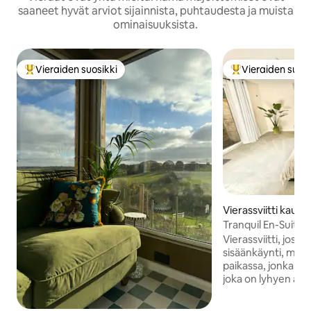
saaneet hyvät arviot sijainnista, puhtaudesta ja muista
ominaisuuksista.
Vieraiden suosikki
Vieraiden suosi
Vieraiden suosikkien parhaimmistoa
Vieraiden suosik
Vierassviitti kaup
nwood
Tranquil En-Suite
Retreat
Vierassviitti, joss
sisäänkäynti, miell
paikassa, jonka ky
joka on lyhyen aj
keskustasta. Piilossa turvallisessa ja
turvatussa umpikuj