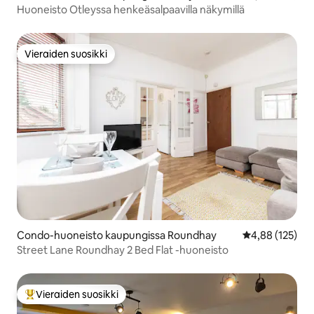
Huoneisto Otleyssa henkeäsalpaavilla näkymillä
Vieraiden suosikki
Vieraiden suosikki
Condo-huoneisto kaupungissa Roundhay
Keskimääräinen
4,88 (125)
Street Lane Roundhay 2 Bed Flat -huoneisto
Vieraiden suosikki
Vieraiden suosikkien parhaimmistoa