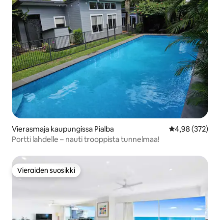
Vierasmaja kaupungissa Pialba
Keskimääräinen
4,98 (372)
Portti lahdelle – nauti trooppista tunnelmaa!
Vieraiden suosikki
Vieraiden suosikki