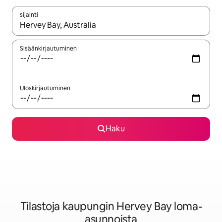
sijainti
Kun tulokset ovat saatavilla, navigoi ylös- ja alas-nuolinäppäimi
Sisäänkirjautuminen
Uloskirjautuminen
Haku
Tilastoja kaupungin Hervey Bay loma-
asunnoista