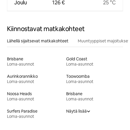
Joulu
126 €
25 °C
Kiinnostavat matkakohteet
Lähellä sijaitsevat matkakohteet
Muuntyyppiset majoitukset
Brisbane
Gold Coast
Loma-asunnot
Loma-asunnot
Aurinkorannikko
Toowoomba
Loma-asunnot
Loma-asunnot
Noosa Heads
Brisbane
Loma-asunnot
Loma-asunnot
Surfers Paradise
Näytä lisää
Loma-asunnot