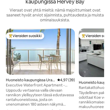
kaupungissa Hervey Bay
Vieraat ovat yhtä mieltä: nämä majoittumiset ovat
saaneet hyvät arviot sijainnista, puhtaudesta ja muista
ominaisuuksista.
Vieraiden suosikki
Vieraiden suosi
Vieraiden suosikkien parhaimmistoa
Vieraiden suosik
Huoneisto kaupungissa Uran
Keskimääräinen arvio 4,97/5, 3
4,97 (39)
Huoneisto kaupung
gan
Executive Waterfront Apartment -
Rantakattohuoneis
Palms at The Pier
Uppoudu vertaansa vailla olevaan
katto- ja merinäkö
Täydellinen pakop
rannikon ylellisyyteen tässä edustavassa
odottaa! Koe verta
rantahuoneistossa, josta on
rannikkomaisemat t
unenomainen 180 asteen näkymä
makuuhuoneen ja
Hervey Bayhin ja K'gariin. Majoituksessa