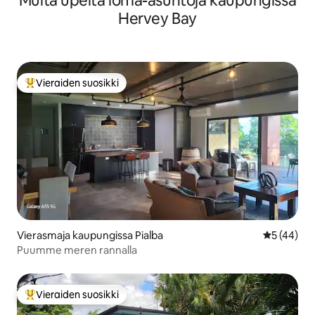
Muita upeita loma-asuntoja kaupungissa
Hervey Bay
Vieraiden suosikki
Vieraiden suosikkien parhaimmistoa
Vierasmaja kaupungissa Pialba
Keskimäärä
5 (44)
Puumme meren rannalla
Vieraiden suosikki
Vieraiden suosikkien parhaimmistoa