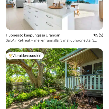
Huoneisto kaupungissa Urangan
Keskimäär
5 (5)
SaltAir Retreat ~ merenrannalla, 3 makuuhuonetta, 3
kylpyhuonetta, 6 hengen majoitus.
Vieraiden suosikki
Vieraiden suosikkien parhaimmistoa