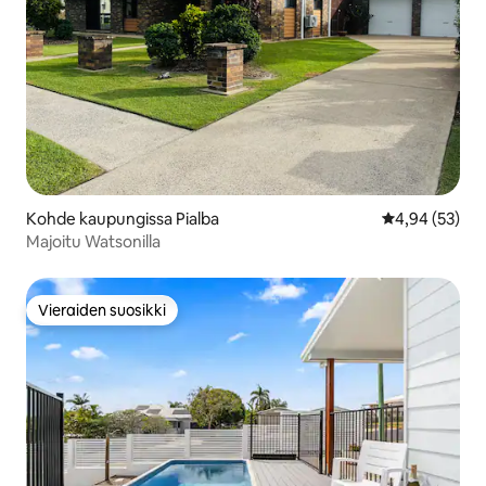
Kohde kaupungissa Pialba
Keskimääräine
4,94 (53)
Majoitu Watsonilla
Vieraiden suosikki
Vieraiden suosikki