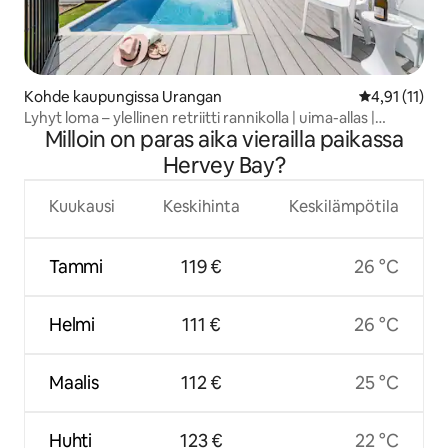
Kohde kaupungissa Urangan
Keskimääräin
4,91 (11)
Lyhyt loma – ylellinen retriitti rannikolla | uima-allas |
Milloin on paras aika vierailla paikassa
grillaus
Hervey Bay?
Kuukausi
Keskihinta
Keskilämpötila
Tammi
119 €
26 °C
Helmi
111 €
26 °C
Maalis
112 €
25 °C
Huhti
123 €
22 °C