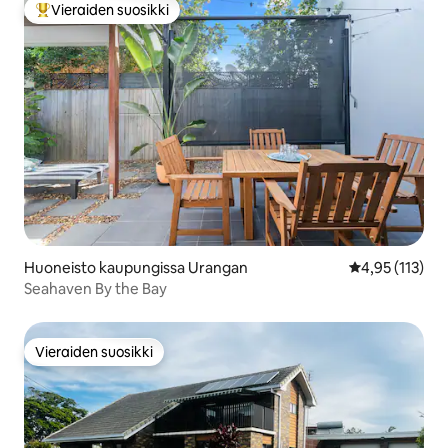
Vieraiden suosikki
Vieraiden suosikkien parhaimmistoa
Huoneisto kaupungissa Urangan
Keskimääräinen
4,95 (113)
Seahaven By the Bay
Vieraiden suosikki
Vieraiden suosikki