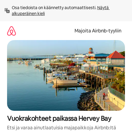
Jätä
Osa tiedoista on käännetty automaattisesti. 
Näytä 
sisältö
alkuperäinen kieli
väliin
Majoita Airbnb-tyyliin
Vuokrakohteet paikassa Hervey Bay
Etsi ja varaa ainutlaatuisia majapaikkoja Airbnb:ltä