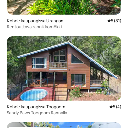
Kohde kaupungissa Urangan
Keskimäärä
5 (81)
Rentouttava rannikkomökki
Kohde kaupungissa Toogoom
Keskimäär
5 (4)
Sandy Paws Toogoom Rannalla