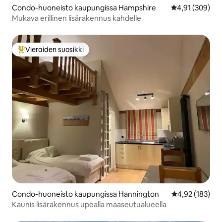
Condo-huoneisto kaupungissa Hampshire
Keskimääräinen
4,91 (309)
Mukava erillinen lisärakennus kahdelle
Vieraiden suosikki
Vieraiden suosikkien parhaimmistoa
Condo-huoneisto kaupungissa Hannington
Keskimääräinen
4,92 (183)
Kaunis lisärakennus upealla maaseutualueella