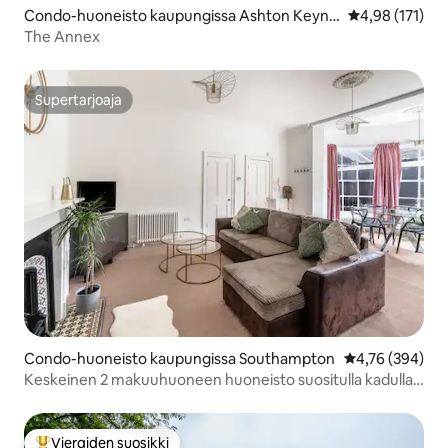
Condo-huoneisto kaupungissa Ashton Keyne
Keskimääräinen
4,98 (171)
s
The Annex
Supertarjoaja
Supertarjoaja
Condo-huoneisto kaupungissa Southampton
Keskimääräinen
4,76 (394)
Keskeinen 2 makuuhuoneen huoneisto suositulla kadulla
4
Vieraiden suosikki