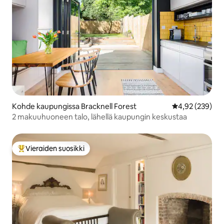
Kohde kaupungissa Bracknell Forest
Keskimääräinen
4,92 (239)
2 makuuhuoneen talo, lähellä kaupungin keskustaa
Vieraiden suosikki
Vieraiden suosikkien parhaimmistoa