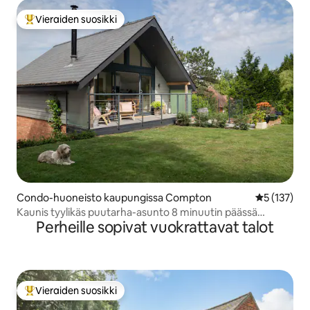
Vieraiden suosikki
Vieraiden suosikkien parhaimmistoa
Condo-huoneisto kaupungissa Compton
Keskimääräi
5 (137)
Kaunis tyylikäs puutarha-asunto 8 minuutin päässä
Perheille sopivat vuokrattavat talot
Winchesteristä
Vieraiden suosikki
Vieraiden suosikkien parhaimmistoa