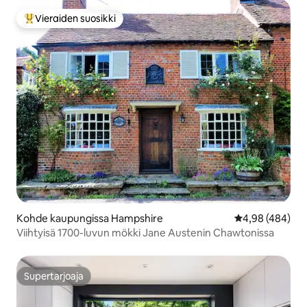
Vieraiden suosikki
Vieraiden suosikkien parhaimmistoa
Kohde kaupungissa Hampshire
Keskimääräinen
4,98 (484)
Viihtyisä 1700-luvun mökki Jane Austenin Chawtonissa
Supertarjoaja
Supertarjoaja