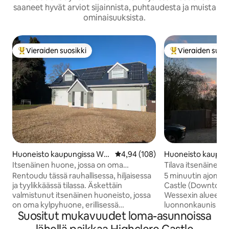
saaneet hyvät arviot sijainnista, puhtaudesta ja muista
ominaisuuksista.
Vieraiden suosikki
Vieraiden suosi
Vieraiden suosikkien parhaimmistoa
Vieraiden suosik
Huoneisto kaupungissa Wo
Keskimääräinen arvio 4,94/5, 10
4,94 (108)
Huoneisto kaupun
olton Hill
mpshire
Itsenäinen huone, jossa on oma
Tilava itsenäinen l
kylpyhuone (1/2)
Highclere Castlea
Rentoudu tässä rauhallisessa, hiljaisessa
5 minuutin ajomat
ja tyylikkäässä tilassa. Äskettäin
Castle (Downton A
valmistunut itsenäinen huoneisto, jossa
Wessexin alueella, 
on oma kylpyhuone, erillisessä
luonnonkaunis ja 
Suositut mukavuudet loma-asunnoissa
maalaistalon lisärakennuksessa kylän
reunalla. Lähellä 
reunalla. Jokaisessa huoneistossa on
Oxfordiin, Windsori