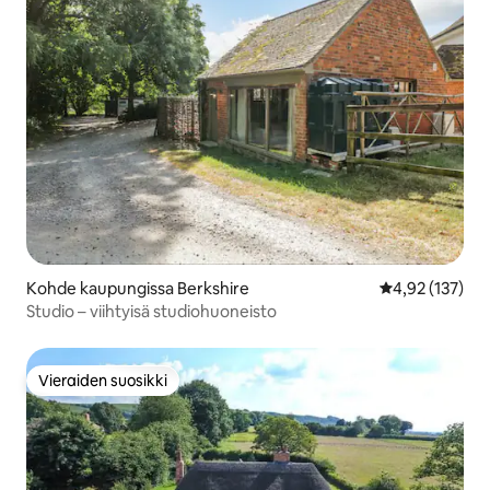
Kohde kaupungissa Berkshire
Keskimääräinen
4,92 (137)
Studio – viihtyisä studiohuoneisto
Vieraiden suosikki
Vieraiden suosikki