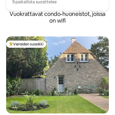
9 paikallista suosittelee
Vuokrattavat condo-huoneistot, joissa
on wifi
Vieraiden suosikki
Vieraiden suosikkien parhaimmistoa