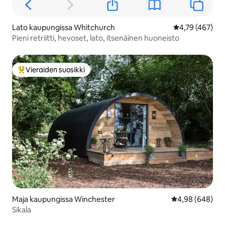
Lato kaupungissa Whitchurch
Keskimääräinen
4,79 (467)
Pieni retriitti, hevoset, lato, itsenäinen huoneisto
Vieraiden suosikki
Vieraiden suosikkien parhaimmistoa
Maja kaupungissa Winchester
Keskimääräinen 
4,98 (648)
Sikala