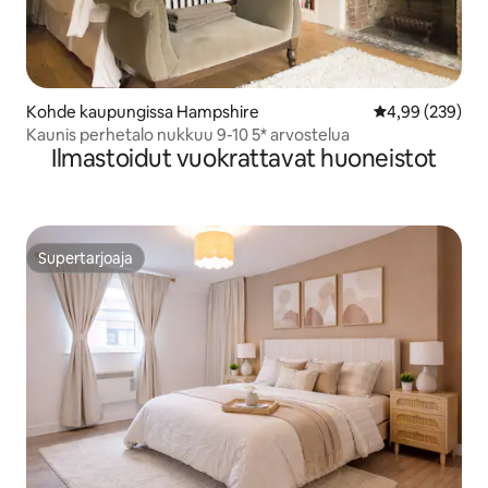
Kohde kaupungissa Hampshire
Keskimääräinen
4,99 (239)
Kaunis perhetalo nukkuu 9-10 5* arvostelua
Ilmastoidut vuokrattavat huoneistot
Supertarjoaja
Supertarjoaja