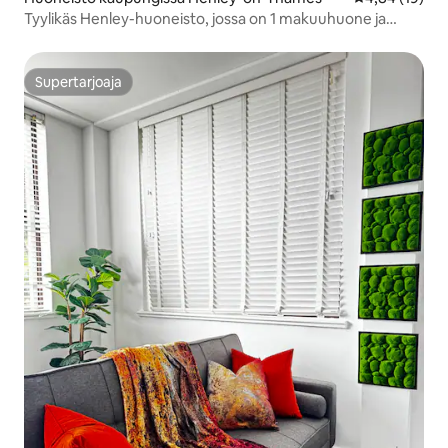
Tyylikäs Henley-huoneisto, jossa on 1 makuuhuone ja
ilmastointi, kävelymatka joelle ja kaupunkiin
Supertarjoaja
Supertarjoaja