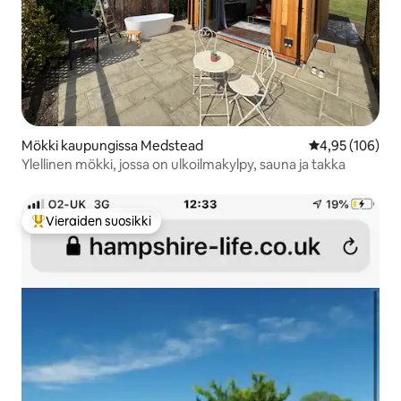
Mökki kaupungissa Medstead
Keskimääräinen
4,95 (106)
Ylellinen mökki, jossa on ulkoilmakylpy, sauna ja takka
Vieraiden suosikki
Vieraiden suosikkien parhaimmistoa