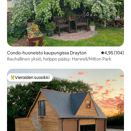
Condo-huoneisto kaupungissa Drayton
Keskimääräinen
4,95 (104)
Rauhallinen yksiö, helppo pääsy: Harwell/Milton Park
Vieraiden suosikki
Vieraiden suosikkien parhaimmistoa