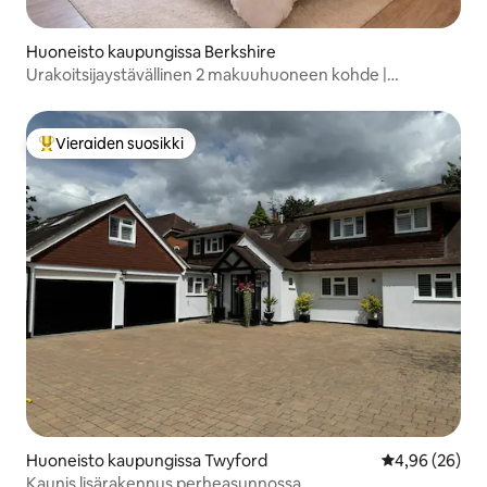
Huoneisto kaupungissa Berkshire
Urakoitsijaystävällinen 2 makuuhuoneen kohde |
Pysäköintimahdollisuus | Nopea Wi-Fi | 4 hengen
Vieraiden suosikki
Vieraiden suosikkien parhaimmistoa
Huoneisto kaupungissa Twyford
Keskimääräine
4,96 (26)
Kaunis lisärakennus perheasunnossa.