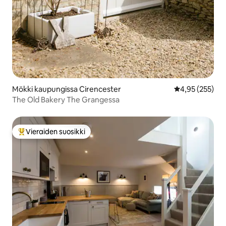
Mökki kaupungissa Cirencester
Keskimääräinen
4,95 (255)
The Old Bakery The Grangessa
Vieraiden suosikki
Vieraiden suosikkien parhaimmistoa