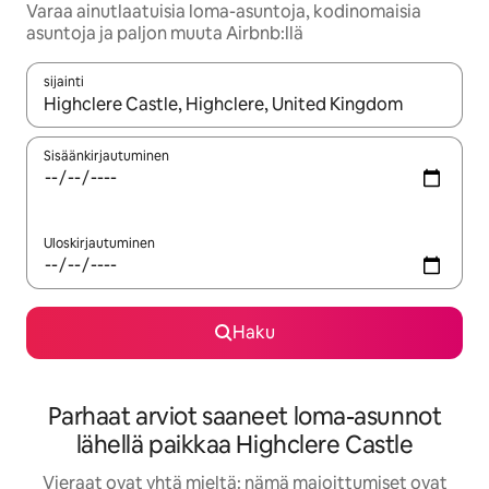
Varaa ainutlaatuisia loma-asuntoja, kodinomaisia
asuntoja ja paljon muuta Airbnb:llä
sijainti
Kun tulokset ovat saatavilla, navigoi ylös- ja alas-nuolinäppäimi
Sisäänkirjautuminen
Uloskirjautuminen
Haku
Parhaat arviot saaneet loma-asunnot
lähellä paikkaa Highclere Castle
Vieraat ovat yhtä mieltä: nämä majoittumiset ovat