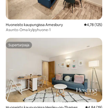
Huoneisto kaupungissa Amesbury
Keskimääräinen
4,78 (125)
Asunto-Oma kylpyhuone-1
Supertarjoaja
Supertarjoaja
Huoneisto kaupungissa Henley-on-Thames
Keskimääräine
4,84 (19)