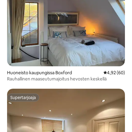
Huoneisto kaupungissa Boxford
Keskimääräine
4,92 (60)
Rauhallinen maaseutumajoitus hevosten keskellä
Supertarjoaja
Supertarjoaja