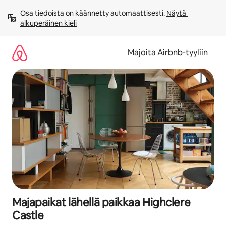
Jätä
Osa tiedoista on käännetty automaattisesti. 
Näytä 
sisältö
alkuperäinen kieli
väliin
Majoita Airbnb-tyyliin
Majapaikat lähellä paikkaa Highclere
Castle