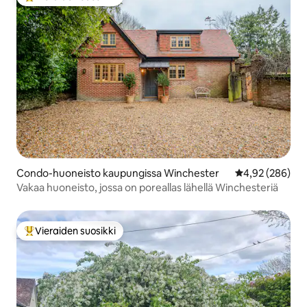
Vieraiden suosikkien parhaimmistoa
Condo-huoneisto kaupungissa Winchester
Keskimääräinen
4,92 (286)
Vakaa huoneisto, jossa on poreallas lähellä Winchesteriä
Vieraiden suosikki
Vieraiden suosikkien parhaimmistoa