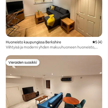
Huoneisto kaupungissa Berkshire
Keskimäär
5 (4)
Viihtyisä ja moderni yhden makuuhuoneen huoneisto,
jossa on vuodesohva
Vieraiden suosikki
Vieraiden suosikki