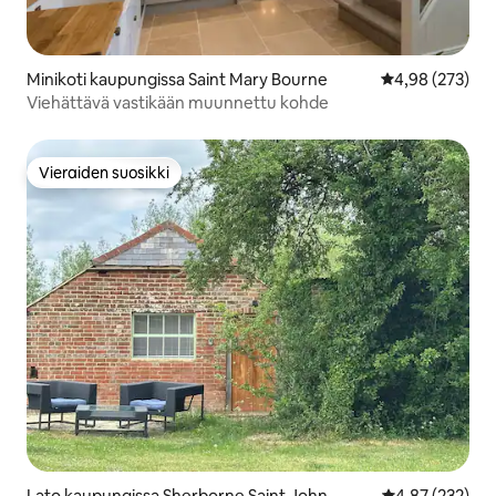
Minikoti kaupungissa Saint Mary Bourne
Keskimääräinen
4,98 (273)
Viehättävä vastikään muunnettu kohde
Vieraiden suosikki
Vieraiden suosikki
Lato kaupungissa Sherborne Saint John
Keskimääräinen
4,87 (232)