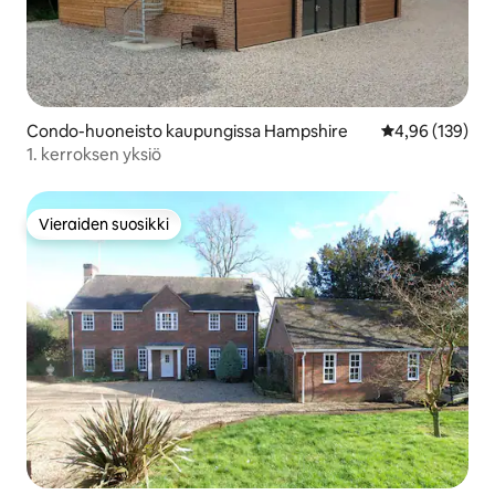
Condo-huoneisto kaupungissa Hampshire
Keskimääräinen
4,96 (139)
1. kerroksen yksiö
Vieraiden suosikki
Vieraiden suosikki