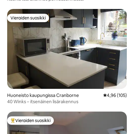
Vieraiden suosikki
Vieraiden suosikki
Huoneisto kaupungissa Cranborne
Keskimääräinen
4,96 (105)
40 Winks – itsenäinen lisärakennus
Vieraiden suosikki
Vieraiden suosikkien parhaimmistoa