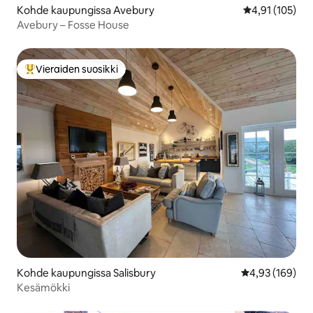
Kohde kaupungissa Avebury
Keskimääräinen
4,91 (105)
Avebury – Fosse House
Vieraiden suosikki
Vieraiden suosikkien parhaimmistoa
Kohde kaupungissa Salisbury
Keskimääräinen
4,93 (169)
Kesämökki