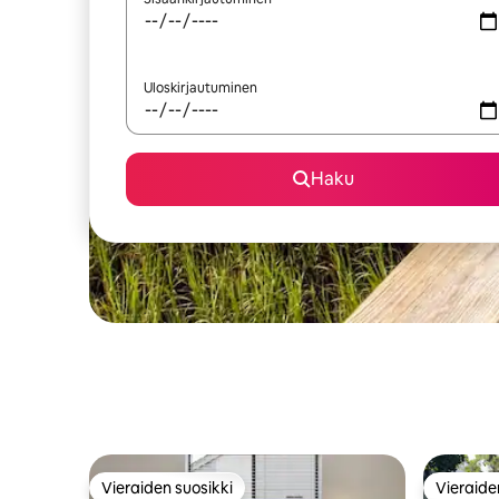
Uloskirjautuminen
Haku
Vieraiden suosikki
Vieraide
Vieraiden suosikki
Vieraide