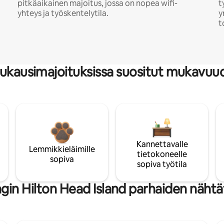
pitkäaikainen majoitus, jossa on nopea wifi-
t
yhteys ja työskentelytila.
y
t
ukausimajoituksissa suositut mukavuu
Kannettavalle
Lemmikkieläimille
tietokoneelle
sopiva
sopiva työtila
gin Hilton Head Island parhaiden nähtäv