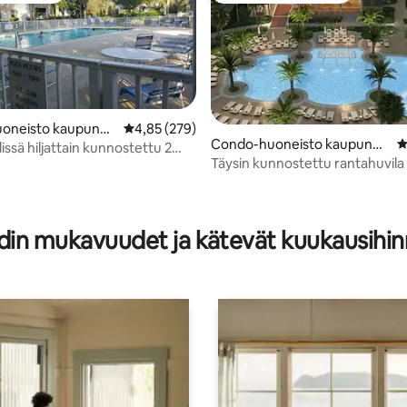
oneisto kaupungi
Keskimääräinen arvio 4,85/5, 279 arvostelua
4,85 (279)
Condo-huoneisto kaupungis
K
ines
ssä hiljattain kunnostettu 2
91/5, 182 arvostelua
sa Hilton Head Island
Täysin kunnostettu rantahuvila 
neen huoneisto
Headillä
sessä kerroksessa
din mukavuudet ja kätevät kuukausihin