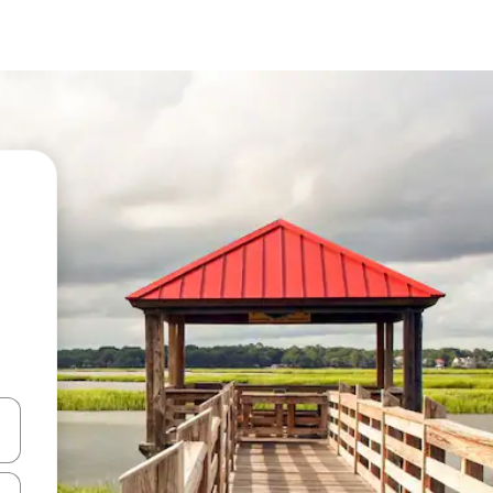
-nuolinäppäimillä tai tutustu koskettamalla tai pyyhkäisemällä.