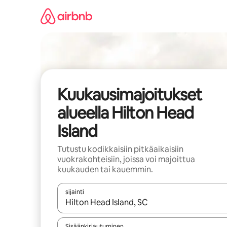
Jätä
sisältö
väliin
Kuukausimajoitukset
alueella Hilton Head
Island
Tutustu kodikkaisiin pitkäaikaisiin
vuokrakohteisiin, joissa voi majoittua
kuukauden tai kauemmin.
sijainti
Kun tulokset ovat saatavilla, navigoi ylös- ja alas
Sisäänkirjautuminen