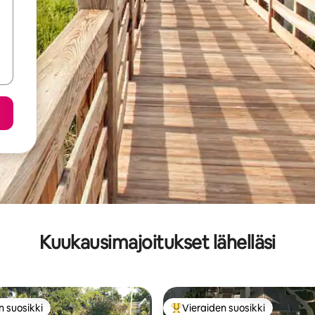
Kuukausimajoitukset lähelläsi
n suosikki
Vieraiden suosikki
n suosikki
Vieraiden suosikkien parhaimm