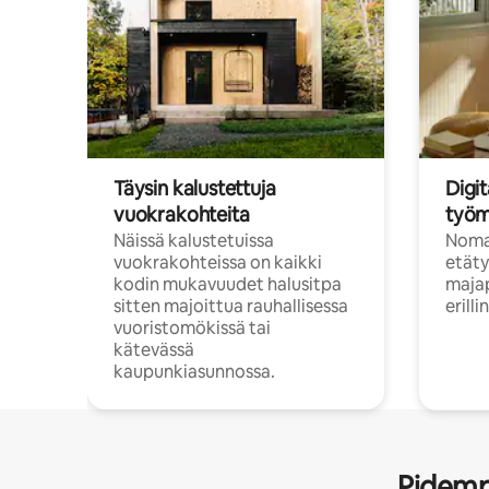
Täysin kalustettuja
Digit
vuokrakohteita
työm
Näissä kalustetuissa
Nomad
vuokrakohteissa on kaikki
etäty
kodin mukavuudet halusitpa
majap
sitten majoittua rauhallisessa
erill
vuoristomökissä tai
kätevässä
kaupunkiasunnossa.
Pidempi