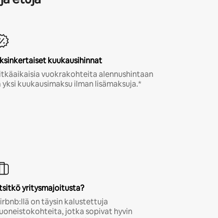
ksinkertaiset kuukausihinnat
itkäaikaisia vuokrakohteita alennushintaan
a yksi kuukausimaksu ilman lisämaksuja.*
tsitkö yritysmajoitusta?
irbnb:llä on täysin kalustettuja
uoneistokohteita, jotka sopivat hyvin