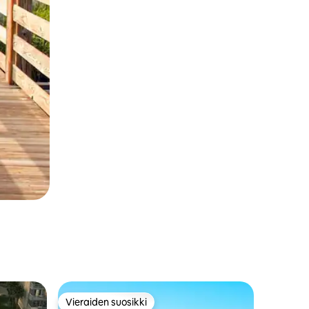
Vieraiden suosikki
istoa
Vieraiden suosikki