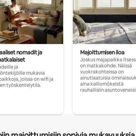
aaliset nomadit ja
Majoittumisen iloa
atkalaiset
Joskus majapaikka itses
on matkakohde. Näissä
eille ja
vuokrakohteissa on
öntekijöille mukavia
ainutlaatuisia ominaisuu
aikkoja, joissa on wifi ja
aina kalliomökeistä
inen työskentelytila.
rauhallisiin asuntoveneisi
in majoittumisiin sopivia mukavuuksia 