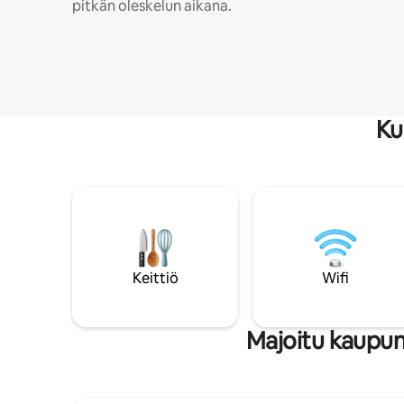
pitkän oleskelun aikana.
Ku
Keittiö
Wifi
Majoitu kaupun