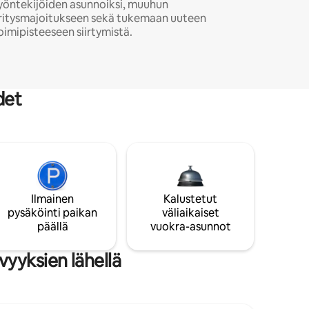
yöntekijöiden asunnoiksi, muuhun
ritysmajoitukseen sekä tukemaan uuteen
oimipisteeseen siirtymistä.
det
Ilmainen
Kalustetut
pysäköinti paikan
väliaikaiset
päällä
vuokra-asunnot
yyksien lähellä