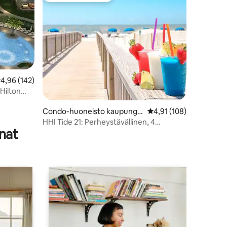
eskimääräinen arvio 4,96/5, 142 arvostelua
4,96 (142)
Hilton
Condo-huoneisto kaupungis
Keskimääräinen arvio 4
4,91 (108)
sa Hilton Head Island
HHI Tide 21: Perheystävällinen, 4
nat
minuutin kävelymatka rannalle