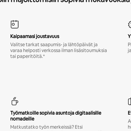
Kaipaamasi joustavuus
Y
Valitse tarkat saapumis- ja lähtöpäivät ja
P
varaa helposti verkossa ilman lisäsitoumuksia
j
tai paperitöitä.*
Työmatkoille sopivia asuntoja digitaalisille
E
nomadeille
A
Matkustatko työn merkeissä? Etsi
h