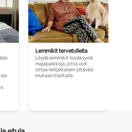
Lemmikit tervetulleita
sään
Löydä lemmikit hyväksyviä
majapaikkoja, jotta voit
ottaa nelijalkaisen ystäväsi
ksia
mukaan matkalle.
in.
ja etuja