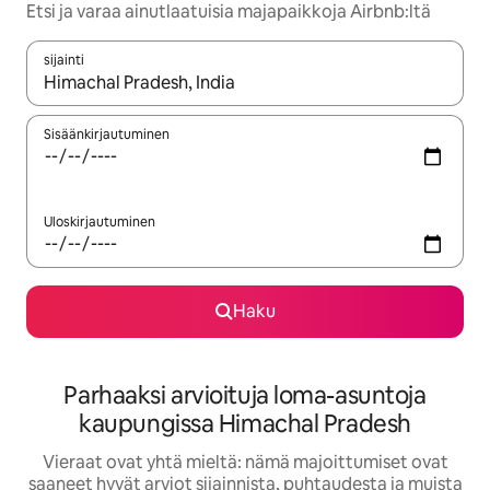
Etsi ja varaa ainutlaatuisia majapaikkoja Airbnb:ltä
sijainti
Kun tulokset ovat saatavilla, navigoi ylös- ja alas-nuolinäppäimi
Sisäänkirjautuminen
Uloskirjautuminen
Haku
Parhaaksi arvioituja loma-asuntoja
kaupungissa Himachal Pradesh
Vieraat ovat yhtä mieltä: nämä majoittumiset ovat
saaneet hyvät arviot sijainnista, puhtaudesta ja muista