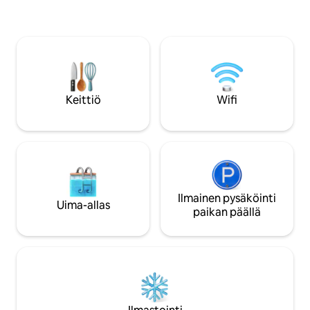
yksityisestä porea
ympärilläsi. Ensiluokkaiset puusisätilat,
projektorista elokuv
luomuruoka ja -maitotuotteet sekä
biljardipöydästä, 
mahdollisuus tutustua maaseudun
ja nuotiopaikasta, 
elämään – täydellinen paikka hidastaa
henkilökohtaista k
tahtia, rentoutua ja kokea rauhaa sen
sijaitsee korotetull
puhtaimmassa muodossa.
nauttia upeista näk
laaksoihin joka su
Keittiö
Wifi
voi nähdä tiloihisi.
Ilmainen pysäköinti
Uima-allas
paikan päällä