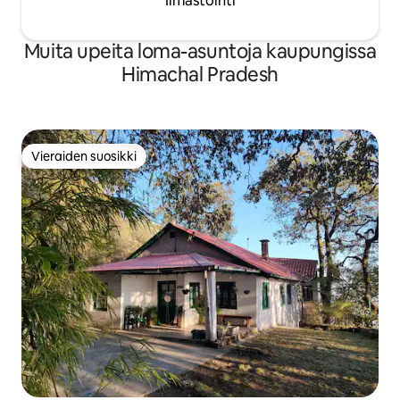
Ilmastointi
Muita upeita loma-asuntoja kaupungissa
Himachal Pradesh
Vieraiden suosikki
Vieraiden suosikki