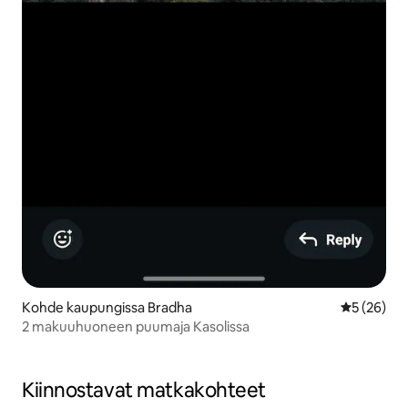
Kohde kaupungissa Bradha
Keskimäärä
5 (26)
2 makuuhuoneen puumaja Kasolissa
Kiinnostavat matkakohteet