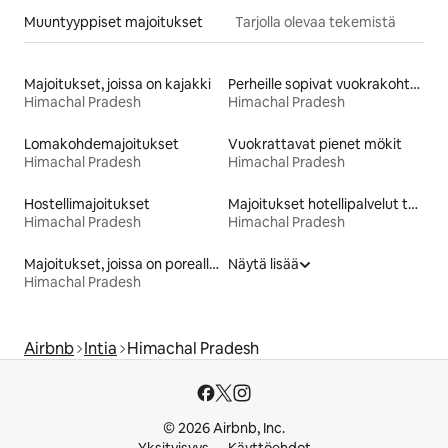
Muuntyyppiset majoitukset
Tarjolla olevaa tekemistä
Majoitukset, joissa on kajakki
Perheille sopivat vuokrakohteet
Himachal Pradesh
Himachal Pradesh
Lomakohdemajoitukset
Vuokrattavat pienet mökit
Himachal Pradesh
Himachal Pradesh
Hostellimajoitukset
Majoitukset hotellipalvelut tarjoavissa huoneistoissa
Himachal Pradesh
Himachal Pradesh
Majoitukset, joissa on poreallas
Näytä lisää
Himachal Pradesh
Airbnb
Intia
Himachal Pradesh
© 2026 Airbnb, Inc.