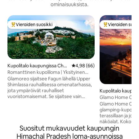
ominaisuuksista.
Vieraiden suosikki
Vieraiden suosi
Vieraiden suosikkien parhaimmistoa
Vieraiden suosik
Kupolitalo kaupungissa Cheo
Keskimääräinen arvio 4,98/5, 6
4,98 (66)
g
Romanttinen kupoliloma | Yksityinen
poreallas | Glamoreo
Glamoreo sijaitsee Fagun lähellä Upper
Shimlassa rauhallisessa omenatarhassa,
jota ympäröivät rauhalliset
Kupolitalo kaupun
vuoristomaisemat. Se sijaitsee vain
Glamo Home Cheog,
25 km:n päässä Shimlasta, ja se tarjoaa
yksityinen majoitu
Glamo Home Cheog
yksityisen ja ainutlaatuisen
glamping-kupoli, jo
lomakohteen. Nauti porealtaasta
terassillaan ja jos
ulkoilmassa, maisemallisista
näköalat. Koko til
metsäkävelyistä, kausiluonteisesta
Suositut mukavuudet kaupungin
kun varaat, ja se t
omenoiden ja kirsikoiden poiminnasta ja
yksityisyyden ja muk
Himachal Pradesh loma-asunnoissa
luonnon rauhoittavista äänistä