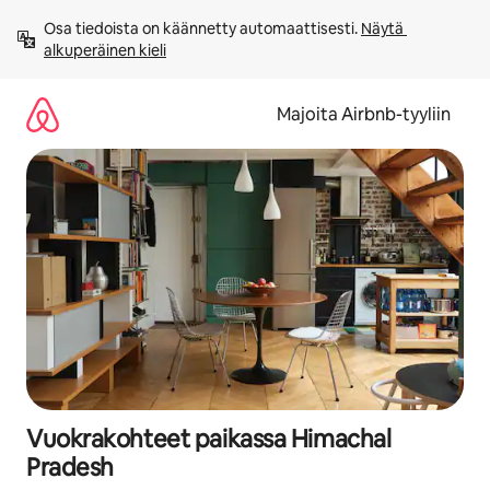
Jätä
Osa tiedoista on käännetty automaattisesti. 
Näytä 
sisältö
alkuperäinen kieli
väliin
Majoita Airbnb-tyyliin
Vuokrakohteet paikassa Himachal
Pradesh