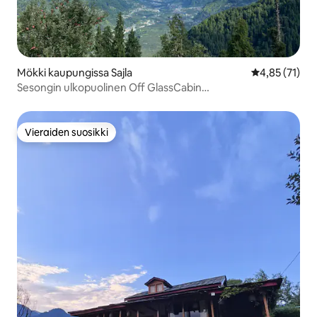
Mökki kaupungissa Sajla
Keskimääräine
4,85 (71)
Sesongin ulkopuolinen Off GlassCabin
|Metsäretki•Kattoikkuna•WiFi
Vieraiden suosikki
Vieraiden suosikki