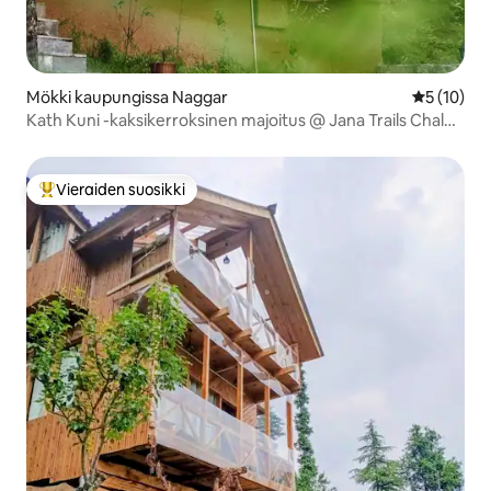
Mökki kaupungissa Naggar
Keskimäärä
5 (10)
Kath Kuni -kaksikerroksinen majoitus @ Jana Trails Chalet,
Manali
Vieraiden suosikki
Vieraiden suosikkien parhaimmistoa