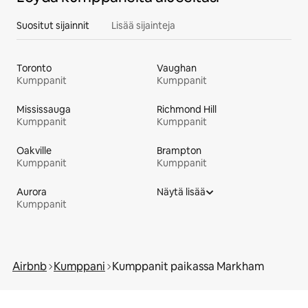
Suositut sijainnit
Lisää sijainteja
Toronto
Vaughan
Kumppanit
Kumppanit
Mississauga
Richmond Hill
Kumppanit
Kumppanit
Oakville
Brampton
Kumppanit
Kumppanit
Aurora
Näytä lisää
Kumppanit
Airbnb
Kumppani
Kumppanit paikassa Markham