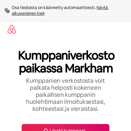
Jätä
Osa tiedoista on käännetty automaattisesti. 
Näytä 
sisältö
alkuperäinen kieli
väliin
Kumppaniverkosto
paikassa Markham
Kumppanien verkostosta voit
palkata helposti kokeneen
paikallisen kumppanin
huolehtimaan ilmoituksestasi,
kohteestasi ja vieraistasi.
Löydä kumppani