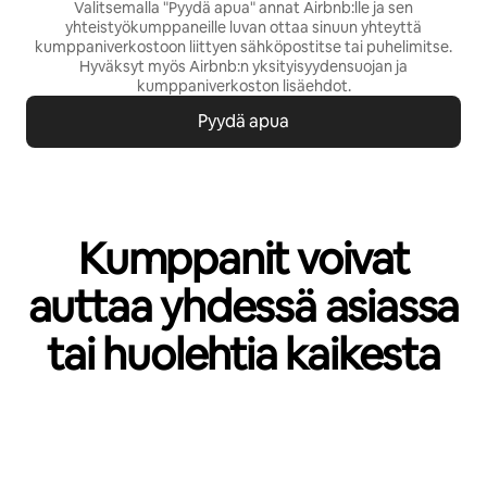
Valitsemalla "Pyydä apua" annat Airbnb:lle ja sen
yhteistyökumppaneille luvan ottaa sinuun yhteyttä
kumppaniverkostoon liittyen sähköpostitse tai puhelimitse.
Hyväksyt myös Airbnb:n
yksityisyydensuojan
ja
kumppaniverkoston lisäehdot
.
Pyydä apua
Kumppanit voivat
auttaa yhdessä asiassa
tai huolehtia kaikesta