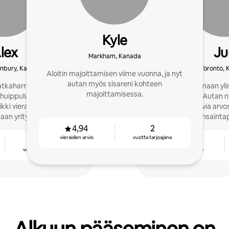
Kyle
lex
Ju
Markham, Kanada
imbury, Kanada
Toronto,
Aloitin majoittamisen viime vuonna, ja nyt
autan myös sisareni kohteen
tkaharrastajasta tuli
Aloitin vuokraamaan yl
majoittamisessa.
 huippuluokan palveluja,
vuotta sitten. Autan n
ikki vieraiden tarpeet
saamaan loistavia arvo
aan yritystäsi yhdessä!
heidän ansaintap
4,94
2
vieraiden arvio
vuotta tarjoajana
3
4,98
vuotta tarjoajana
vieraiden arvio