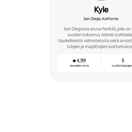
Kyle
San Diego, Kalifornia
San Diegossa asuva henkilö, jolla on y
vuoden kokemus Airbnb-kohteid
täydellisestä valmistelusta sekä arvost
tulojen ja majoittajien luottamuks
maksimoinnista.
4,99
5
vieraiden arvio
vuotta tarjoaja