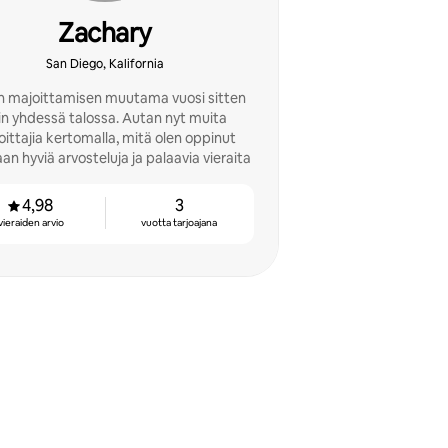
Zachary
San Diego, Kalifornia
in majoittamisen muutama vuosi sitten
 yhdessä talossa. Autan nyt muita
ittajia kertomalla, mitä olen oppinut
n hyviä arvosteluja ja palaavia vieraita
4,98
3
vieraiden arvio
vuotta tarjoajana