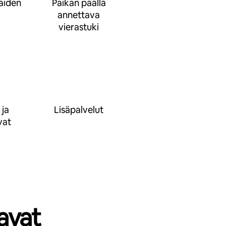
raiden
Paikan päällä
annettava
vierastuki
 ja
Lisäpalvelut
vat
avat