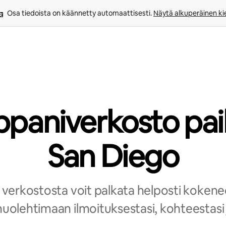
Osa tiedoista on käännetty automaattisesti. 
Näytä alkuperäinen kie
paniverkosto pai
San Diego
erkostosta voit palkata helposti kokenee
olehtimaan ilmoituksestasi, kohteestasi ja