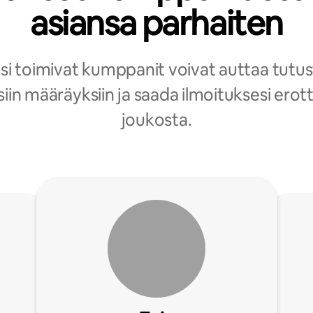
asiansa parhaiten
asi toimivat kumppanit voivat auttaa tut
isiin määräyksiin ja saada ilmoituksesi er
joukosta.