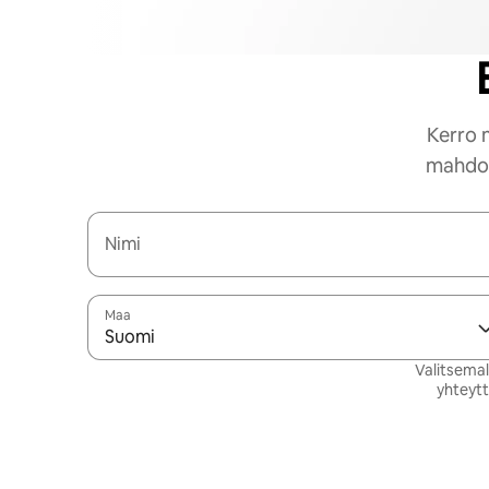
Kerro 
mahdoll
Nimi
Maa
Suomi
Valitsemal
yhteytt