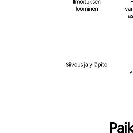
Ilmoituksen
H
luominen
va
a
Siivous ja ylläpito
v
Pai