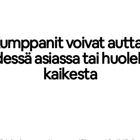
umppanit voivat autt
essä asiassa tai huole
kaikesta