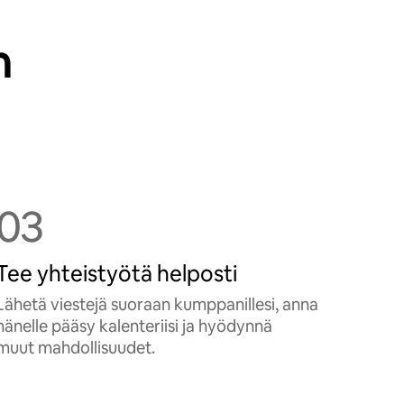
n
03
Tee yhteistyötä helposti
Lähetä viestejä suoraan kumppanillesi, anna
hänelle pääsy kalenteriisi ja hyödynnä
muut mahdollisuudet.