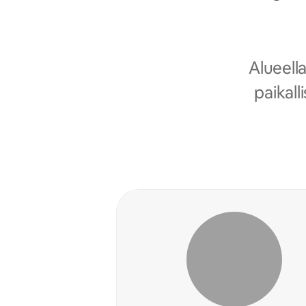
Alueell
paikall