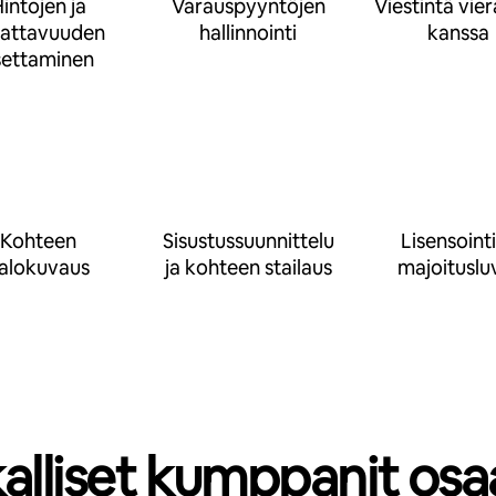
intojen ja
Varauspyyntöjen
Viestintä vie
rattavuuden
hallinnointi
kanssa
settaminen
Kohteen
Sisustussuunnittelu
Lisensointi
alokuvaus
ja kohteen stailaus
majoituslu
kalliset kumppanit osa