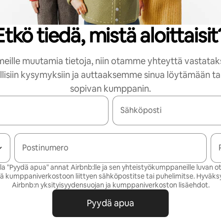
Etkö tiedä, mistä aloittaisit
meille muutamia tietoja, niin otamme yhteyttä vastat
isiin kysymyksiin ja auttaaksemme sinua löytämään tar
sopivan kumppanin.
Sähköposti
Postinumero
la "Pyydä apua" annat Airbnb:lle ja sen yhteistyökumppaneille luvan o
ä kumppaniverkostoon liittyen sähköpostitse tai puhelimitse. Hyväk
Airbnb:n
yksityisyydensuojan
ja
kumppaniverkoston lisäehdot
.
Pyydä apua