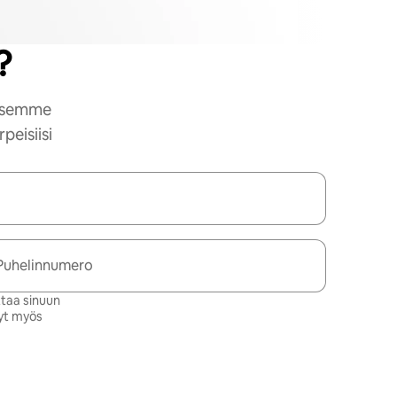
?
aksemme
peisiisi
Puhelinnumero
ttaa sinuun
syt myös