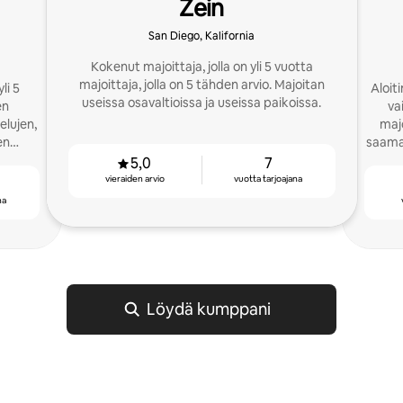
Zein
San Diego, Kalifornia
Kokenut majoittaja, jolla on yli 5 vuotta
majoittaja, jolla on 5 tähden arvio. Majoitan
li 5
Aloit
useissa osavaltioissa ja useissa paikoissa.
en
vain
elujen,
majo
en
saamaa
5,0
7
vieraiden arvio
vuotta tarjoajana
na
Löydä kumppani