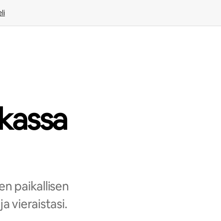
li
kassa
n paikallisen
 vieraistasi.