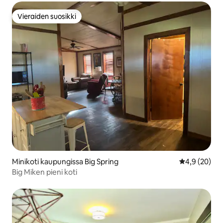
Vieraiden suosikki
Vieraiden suosikki
Minikoti kaupungissa Big Spring
Keskimääräin
4,9 (20)
Big Miken pieni koti