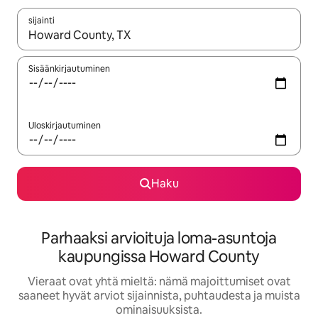
sijainti
Kun tulokset ovat saatavilla, navigoi ylös- ja alas-nuolinäppäimi
Sisäänkirjautuminen
Uloskirjautuminen
Haku
Parhaaksi arvioituja loma-asuntoja
kaupungissa Howard County
Vieraat ovat yhtä mieltä: nämä majoittumiset ovat
saaneet hyvät arviot sijainnista, puhtaudesta ja muista
ominaisuuksista.