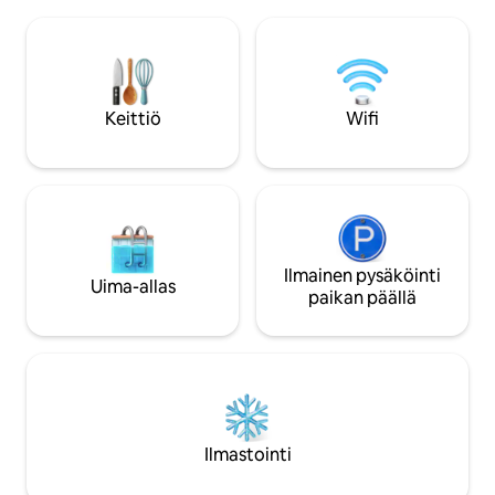
työvuorojen jälkeen. Päivittäinen
alla! Pitkäaikaiset vuokraukset,
aamiainen ja illallinen sisältyvät hintaan, ja
sairaanhoitajat, yr
suurten ajoneuvojen pysäköinti
hyväksytään. Talo on
helpottaa rekkojen, perävaunujen tai
lemmikkiystävällin
työajoneuvojen pysäköintiä. Suunniteltu
paunaa tai vähem
työryhmille, urakoitsijoille ja
Keittiö
Wifi
Lemmikkieläinten on
matkustaville ammattilaisille, jotka
kennel koulutetta
haluavat yksinkertaisen ja luotettavan
on hyväksyttävä.
majoituksen lähellä työmaata.
Ilmainen pysäköinti
Uima-allas
paikan päällä
Ilmastointi