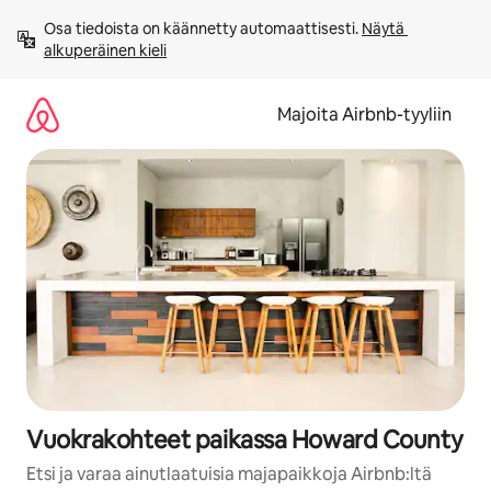
Jätä
Osa tiedoista on käännetty automaattisesti. 
Näytä 
sisältö
alkuperäinen kieli
väliin
Majoita Airbnb-tyyliin
Vuokrakohteet paikassa Howard County
Etsi ja varaa ainutlaatuisia majapaikkoja Airbnb:ltä