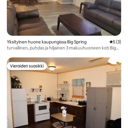
Yksityinen huone kaupungissa Big Spring
Keskimäär
5 (3)
turvallinen, puhdas ja hiljainen 3 makuuhuoneen koti Big
Springissä
Vieraiden suosikki
Vieraiden suosikki