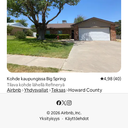
Kohde kaupungissa Big Spring
Keskimääräine
4,98 (40)
Tilava kohde lähellä Refineryä
Airbnb
Yhdysvallat
Teksas
Howard County
© 2026 Airbnb, Inc.
Yksityisyys
Käyttöehdot