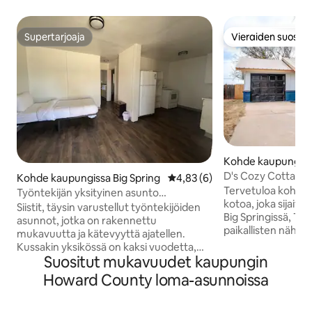
Supertarjoaja
Vieraiden suosikk
Supertarjoaja
Vieraiden suosikk
Kohde kaupungissa
g
D's Cozy Cottage
Kohde kaupungissa Big Spring
Keskimääräinen arvio 4,83/5, 
4,83 (6)
Tervetuloa kohtee
Työntekijän yksityinen asunto
kotoa, joka sijaitse
(aamiainen/illallinen sisältyy hintaan)
Siistit, täysin varustellut työntekijöiden
Big Springissä, Tex
asunnot, jotka on rakennettu
paikallisten nähtä
mukavuutta ja kätevyyttä ajatellen.
vierailemiseen ja p
Kussakin yksikössä on kaksi vuodetta,
kodin WIFISTÄ Roku
Suositut mukavuudet kaupungin
joten säästät rahaa varaamalla
jokaisessa makuu
työtoverin kanssa. Jokaisessa yksikössä
Howard County loma-asunnoissa
olohuoneessa. Täys
on oma kylpyhuone, täysin varustettu
on käytettävissäsi. Suunnittel
keittiö, TV ja luotettava tila levätä pitkien
rentouttavaa ilta