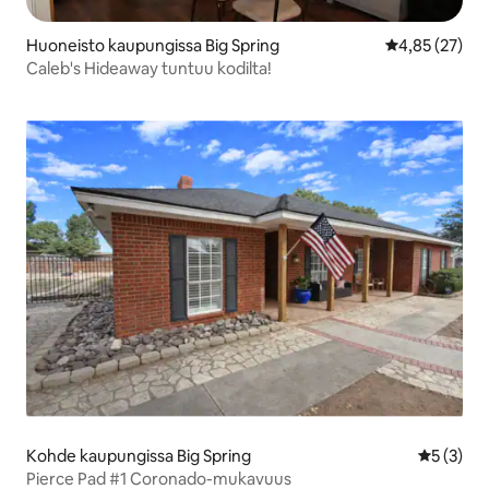
Huoneisto kaupungissa Big Spring
Keskimääräine
4,85 (27)
Caleb's Hideaway tuntuu kodilta!
Kohde kaupungissa Big Spring
Keskimäär
5 (3)
Pierce Pad #1 Coronado-mukavuus