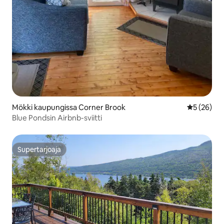
Mökki kaupungissa Corner Brook
Keskimäärä
5 (26)
Blue Pondsin Airbnb-sviitti
Supertarjoaja
Supertarjoaja