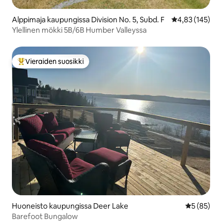
Alppimaja kaupungissa Division No. 5, Subd. F
Keskimääräinen
4,83 (145)
Ylellinen mökki 5B/6B Humber Valleyssa
Vieraiden suosikki
Vieraiden suosikkien parhaimmistoa
Huoneisto kaupungissa Deer Lake
Keskimäärä
5 (85)
Barefoot Bungalow