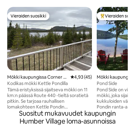
Vieraiden suosikki
Vieraiden suosi
Vieraiden suosikki
Vieraiden suosik
Mökki kaupungissa Corner Br
Keskimääräinen arvio 4,93/5, 4
4,93 (45)
Mökki kaupungiss
ook
ay Pond
Kodikas mökki Kettle Pondilla
Pond Side
Tämä eristyksissä sijaitseva mökki on 11
Pond Side on viih
km:n päässä Route 440 -tieltä soratietä
mökki, joka sijaitse
pitkin. Se tarjoaa rauhallisen
kukkuloiden väliss
lomakohteen Kettle Pondin
Pondin ranta-alueella. Ole
Suositut mukavuudet kaupungin
luonnonkauniilla rannalla. Ihanteellinen
muutaman askeleen
kalastukseen, uintiin ja melontaan – voit
yksityiselle rannall
Humber Village loma-asunnoissa
laskea oman kanoottisi tai
vesikulkuneuvoihin. Tulisija, joss
melontalautasi suoraan rantaviivalta.
myös paljon istumapaikkoj