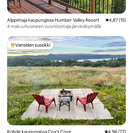
Alppimaja kaupungissa Humber Valley Resort
Keskimääräine
4,87 (15)
4 makuuhuoneen vuoristomaja järvinäkymällä
Vieraiden suosikki
Vieraiden suosikkien parhaimmistoa
Kohde kaupungissa Cox's Cove
Keskimääräine
4,96 (77)