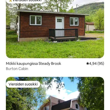
Vieraiden suosikkien parhaimmistoa
Mökki kaupungissa Steady Brook
Keskimääräine
4,94 (95)
Burton Cabin
Vieraiden suosikki
Vieraiden suosikki