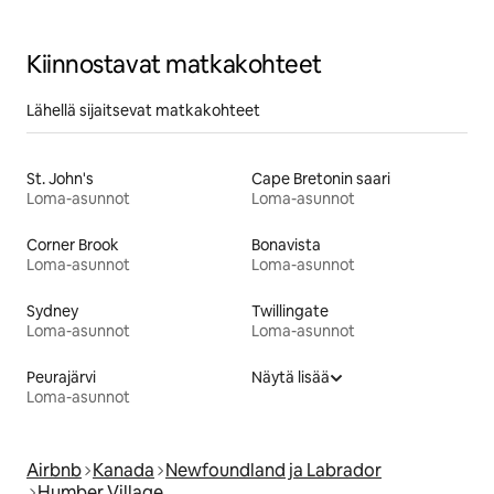
Kiinnostavat matkakohteet
Lähellä sijaitsevat matkakohteet
St. John's
Cape Bretonin saari
Loma-asunnot
Loma-asunnot
Corner Brook
Bonavista
Loma-asunnot
Loma-asunnot
Sydney
Twillingate
Loma-asunnot
Loma-asunnot
Peurajärvi
Näytä lisää
Loma-asunnot
Airbnb
Kanada
Newfoundland ja Labrador
Humber Village