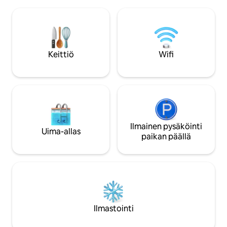
Suora pääsy NL T'Railwaylle
km: n päässä Gro
Huomaathan, että täällä ei ole wifiä! Sen
kansallispuiston et
sijaan voit nauttia rauhallisista iltoista
sisäänkäynnistä. 
takkatulen ääressä tai tähtien katselusta
Lakesta. Pond Side
pimeän taivaan alla. Matkapuhelinpalvelu
Bay Pond Roadilla,
on käytettävissä, kun generaattori on
Viking Trail -reitil
Keittiö
Wifi
käynnissä, ja se tarjoaa juuri tarpeeksi
Täydellisesti kesk
yhteyden hätätilanteisiin/nopeisiin
Gros Morne Parkin
sisäänkirjautumisiin
eteläpuolella.
Ilmainen pysäköinti
Uima-allas
paikan päällä
Ilmastointi