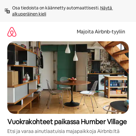
Jätä
Osa tiedoista on käännetty automaattisesti. 
Näytä 
sisältö
alkuperäinen kieli
väliin
Majoita Airbnb-tyyliin
Vuokrakohteet paikassa Humber Village
Etsi ja varaa ainutlaatuisia majapaikkoja Airbnb:ltä