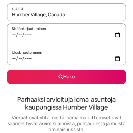
sijainti
Kun tulokset ovat saatavilla, navigoi ylös- ja alas-nuolinäppäimi
Sisäänkirjautuminen
Uloskirjautuminen
Haku
Parhaaksi arvioituja loma-asuntoja
kaupungissa Humber Village
Vieraat ovat yhtä mieltä: nämä majoittumiset ovat
saaneet hyvät arviot sijainnista, puhtaudesta ja muista
ominaisuuksista.