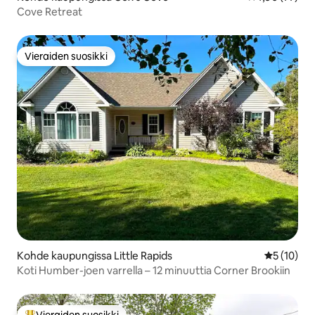
Cove Retreat
Vieraiden suosikki
Vieraiden suosikki
Kohde kaupungissa Little Rapids
Keskimäärä
5 (10)
Koti Humber-joen varrella – 12 minuuttia Corner Brookiin
Vieraiden suosikki