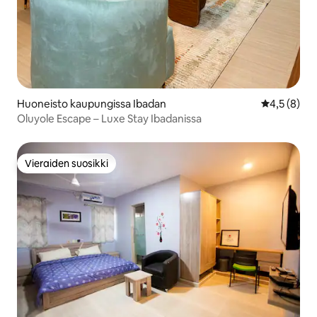
Huoneisto kaupungissa Ibadan
Keskimääräi
4,5 (8)
Oluyole Escape – Luxe Stay Ibadanissa
Vieraiden suosikki
Vieraiden suosikki