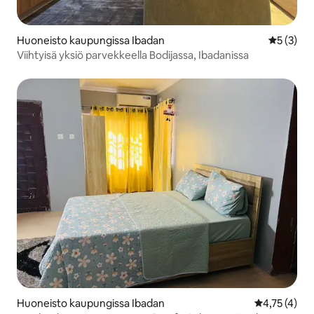
Huoneisto kaupungissa Ibadan
Keskimäär
5 (3)
Viihtyisä yksiö parvekkeella Bodijassa, Ibadanissa
Huoneisto kaupungissa Ibadan
Keskimääräin
4,75 (4)