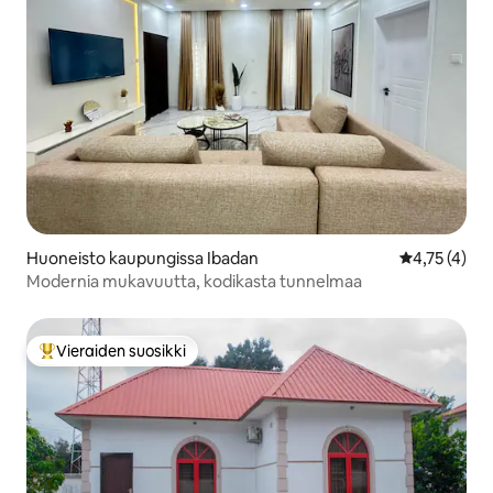
Huoneisto kaupungissa Ibadan
Keskimääräin
4,75 (4)
Modernia mukavuutta, kodikasta tunnelmaa
Vieraiden suosikki
Vieraiden suosikkien parhaimmistoa