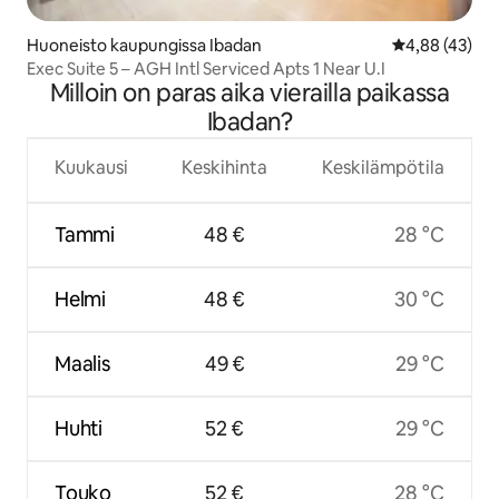
Huoneisto kaupungissa Ibadan
Keskimääräine
4,88 (43)
Exec Suite 5 – AGH Intl Serviced Apts 1 Near U.I
Milloin on paras aika vierailla paikassa
Ibadan?
Kuukausi
Keskihinta
Keskilämpötila
Tammi
48 €
28 °C
Helmi
48 €
30 °C
Maalis
49 €
29 °C
Huhti
52 €
29 °C
Touko
52 €
28 °C