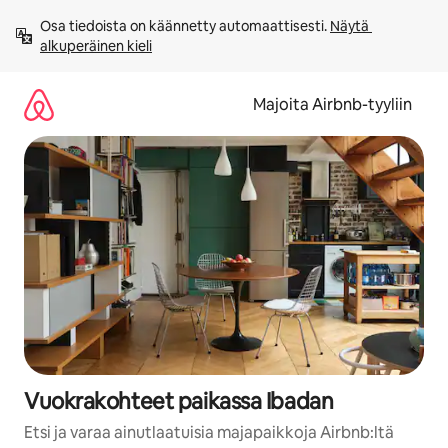
Jätä
Osa tiedoista on käännetty automaattisesti. 
Näytä 
sisältö
alkuperäinen kieli
väliin
Majoita Airbnb-tyyliin
Vuokrakohteet paikassa Ibadan
Etsi ja varaa ainutlaatuisia majapaikkoja Airbnb:ltä