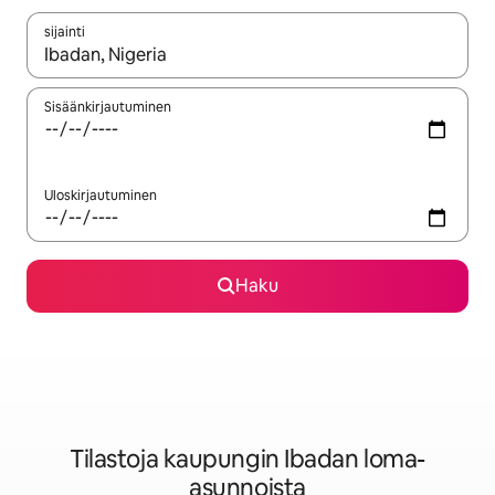
sijainti
Kun tulokset ovat saatavilla, navigoi ylös- ja alas-nuolinäppäimi
Sisäänkirjautuminen
Uloskirjautuminen
Haku
Tilastoja kaupungin Ibadan loma-
asunnoista