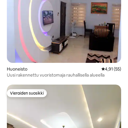
Huoneisto
Keskimääräine
4,91 (55)
Uusi rakennettu vuoristomaja rauhallisella alueella
Vieraiden suosikki
Vieraiden suosikki