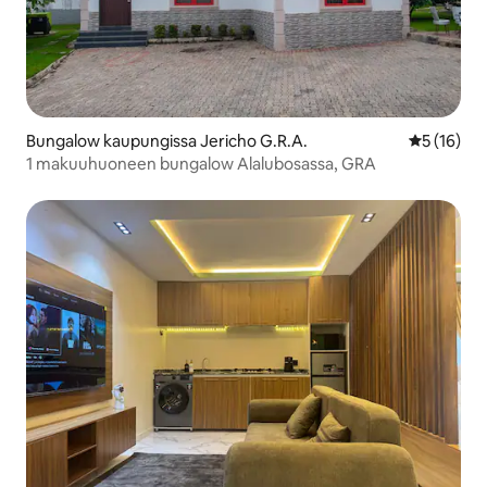
Bungalow kaupungissa Jericho G.R.A.
Keskimäärä
5 (16)
1 makuuhuoneen bungalow Alalubosassa, GRA