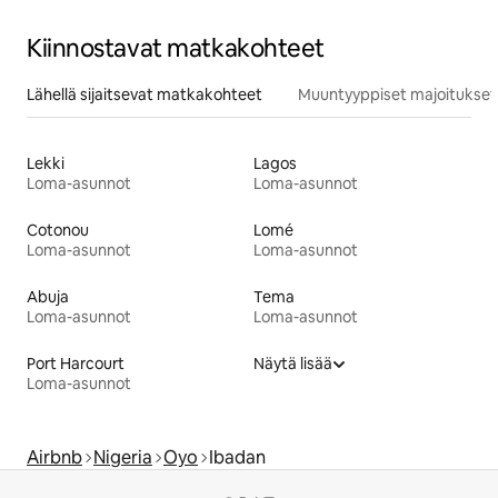
Kiinnostavat matkakohteet
Lähellä sijaitsevat matkakohteet
Muuntyyppiset majoitukset
Lekki
Lagos
Loma-asunnot
Loma-asunnot
Cotonou
Lomé
Loma-asunnot
Loma-asunnot
Abuja
Tema
Loma-asunnot
Loma-asunnot
Port Harcourt
Näytä lisää
Loma-asunnot
Airbnb
Nigeria
Oyo
Ibadan