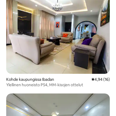
Kohde kaupungissa Ibadan
Keskimääräine
4,94 (16)
Ylellinen huoneisto PS4, MM-kisojen ottelut