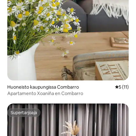
Huoneisto kaupungissa Combarro
Keskimäärä
5 (11)
Apartamento Xoaniña en Combarro
Supertarjoaja
Supertarjoaja