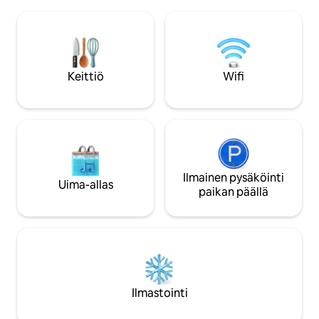
Raxón kylään ja se
jabones, kit de aseo. • Cocina equipada:
minuutissa, ilman te
horno, microondas, lavavajillas, cafetera,
joka tarjoaa pikk
utensilios de cocina y menaje completo.
rauhallisuuden ja 
• Zona de lavandería: lavadora,
ajomatkan päässä
tendedero y plancha. • Entretenimiento:
ajanviettomahdolli
Keittiö
Wifi
televisión, Netflix, juegos de mesa. •
ilmastointi. Pysäkö
Acceso total: Tendrás acceso exclusivo a
toda la room durante tu estancia. 🕒
CHECK-IN: 15:00h en adelante. Entrada
autónoma a través de cerradura
inteligente. 🕕 CHECK-OUT: 12.00h. Si
tienes peticiones especiales no dudes en
preguntarnos. ❤️ Añade el anuncio a tus
Ilmainen pysäköinti
Uima-allas
favoritos haciendo click en la esquina
paikan päällä
superior derecha. 💬 Envíanos un
mensaje para resolver cualquier duda.
Ilmastointi