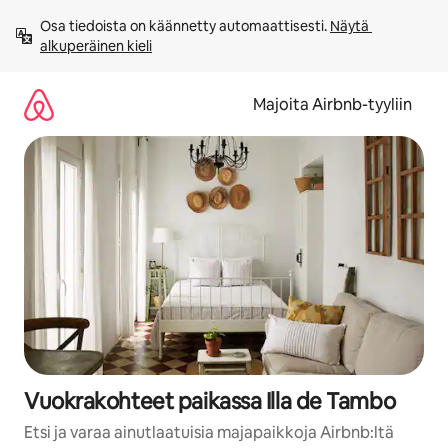
Jätä
Osa tiedoista on käännetty automaattisesti. 
Näytä 
sisältö
alkuperäinen kieli
väliin
Majoita Airbnb-tyyliin
Vuokrakohteet paikassa Illa de Tambo
Etsi ja varaa ainutlaatuisia majapaikkoja Airbnb:ltä