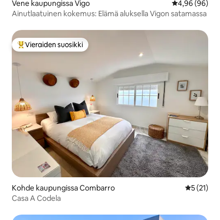
Vene kaupungissa Vigo
Keskimääräine
4,96 (96)
Ainutlaatuinen kokemus: Elämä aluksella Vigon satamassa
Vieraiden suosikki
Vieraiden suosikkien parhaimmistoa
Kohde kaupungissa Combarro
Keskimäärä
5 (21)
Casa A Codela