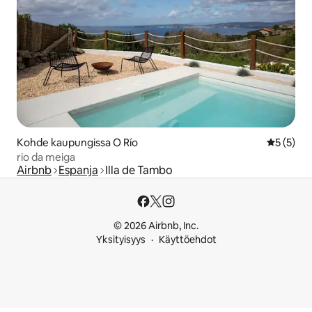
Kohde kaupungissa O Río
Keskimäär
5 (5)
rio da meiga
Airbnb
Espanja
Illa de Tambo
© 2026 Airbnb, Inc.
Yksityisyys
Käyttöehdot