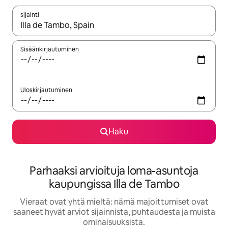
sijainti
Kun tulokset ovat saatavilla, navigoi ylös- ja alas-nuolinäppäimi
Sisäänkirjautuminen
Uloskirjautuminen
Haku
Parhaaksi arvioituja loma-asuntoja
kaupungissa Illa de Tambo
Vieraat ovat yhtä mieltä: nämä majoittumiset ovat
saaneet hyvät arviot sijainnista, puhtaudesta ja muista
ominaisuuksista.