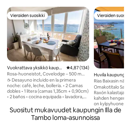
Vieraiden suosikki
Vieraiden suosikk
Vieraiden suosikki
Vieraiden suosikk
Vuokrattava yksikkö kaupun
Keskimääräinen arvio 4,87/5, 13
4,87 (134)
gissa Samieira
Rosa-huoneistot, Covelodge – 500 m
Huvila kaupungis
rannalta ja...
☕️ Desayuno incluido en la primera
Rías Baixasin näk
noche: café, leche, bollería. • 2 Camas
Omakotitalo Sanx
dobles • 1 litera (camas 1,35cm + 0,90cm)
Raxón kalastajakyl
• 2 baños • cocina equipada • lavadora,
kahden hengen ma
tendedero y plancha • check-in
on kylpyhuone, ja 
autónomo • calefacción • WiFi gratis • TV
Suositut mukavuudet kaupungin Illa de
kolme vuodetta. Te
y Netflix • guía local: turismo +
joista on upeat n
Tambo loma-asunnoissa
restaurantes • taxi privado: aeropuerto y
suistoon, ja ylempi
camino Santiago • Habitaciones: ropa de
lyömättömät näky
cama, mantas, cuna. • Baños: toallas,