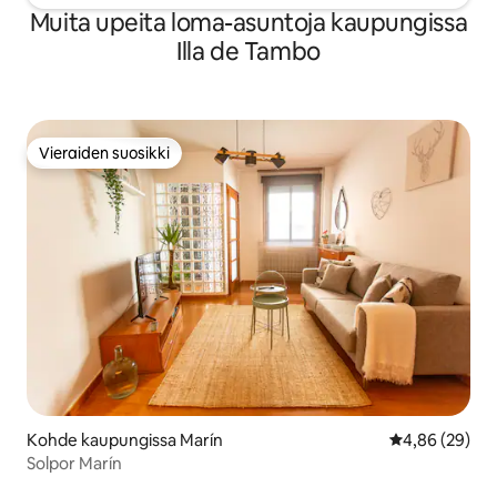
Muita upeita loma-asuntoja kaupungissa
Illa de Tambo
Vieraiden suosikki
Vieraiden suosikki
Kohde kaupungissa Marín
Keskimääräine
4,86 (29)
Solpor Marín