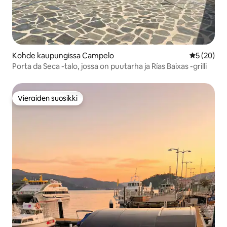
Kohde kaupungissa Campelo
Keskimäärä
5 (20)
Porta da Seca -talo, jossa on puutarha ja Rías Baixas -grilli
Vieraiden suosikki
Vieraiden suosikki