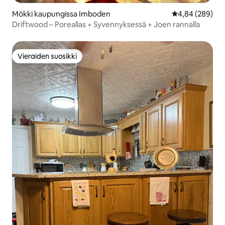
Mökki kaupungissa Imboden
Keskimääräinen
4,84 (289)
Driftwood – Poreallas + Syvennyksessä + Joen rannalla
Vieraiden suosikki
Vieraiden suosikki