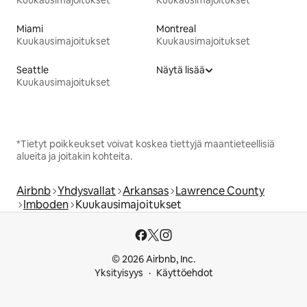
Miami
Montreal
Kuukausimajoitukset
Kuukausimajoitukset
Seattle
Näytä lisää
Kuukausimajoitukset
*Tietyt poikkeukset voivat koskea tiettyjä maantieteellisiä
alueita ja joitakin kohteita.
Airbnb
Yhdysvallat
Arkansas
Lawrence County
Imboden
Kuukausimajoitukset
© 2026 Airbnb, Inc.
Yksityisyys
Käyttöehdot