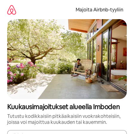
Jätä
sisältö
Majoita Airbnb-tyyliin
väliin
Kuukausimajoitukset alueella Imboden
Tutustu kodikkaisiin pitkäaikaisiin vuokrakohteisiin,
joissa voi majoittua kuukauden tai kauemmin.