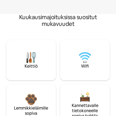
Kuukausimajoituksissa suositut
mukavuudet
Keittiö
Wifi
Kannettavalle
Lemmikkieläimille
tietokoneelle
sopiva
sopiva työtila