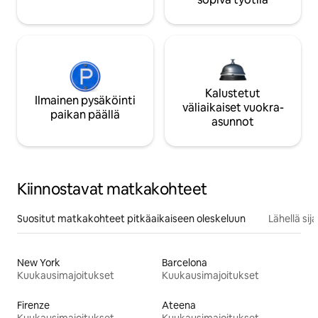
Kalustetut
Ilmainen pysäköinti
väliaikaiset vuokra-
paikan päällä
asunnot
Kiinnostavat matkakohteet
Suositut matkakohteet pitkäaikaiseen oleskeluun
Lähellä si
New York
Barcelona
Kuukausimajoitukset
Kuukausimajoitukset
Firenze
Ateena
Kuukausimajoitukset
Kuukausimajoitukset