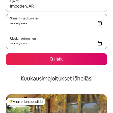
sijainti
Kun tulokset ovat saatavilla, navigoi ylös- ja alas-nuolinäppäimi
Sisäänkirjautuminen
Uloskirjautuminen
Haku
Kuukausimajoitukset lähelläsi
Vieraiden suosikki
Vieraiden suosikkien parhaimmistoa