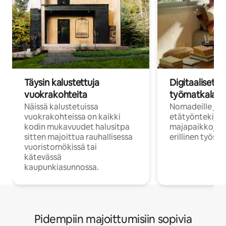
Täysin kalustettuja
Digitaaliset n
vuokrakohteita
työmatkalais
Näissä kalustetuissa
Nomadeille ja
vuokrakohteissa on kaikki
etätyöntekijöi
kodin mukavuudet halusitpa
majapaikkoja, jo
sitten majoittua rauhallisessa
erillinen työske
vuoristomökissä tai
kätevässä
kaupunkiasunnossa.
Pidempiin majoittumisiin sopivia