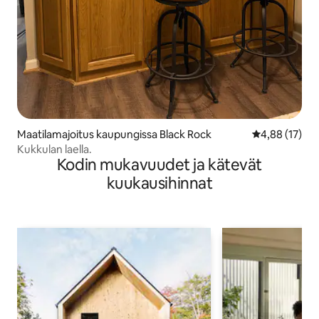
Maatilamajoitus kaupungissa Black Rock
Keskimääräine
4,88 (17)
Kukkulan laella.
Kodin mukavuudet ja kätevät
kuukausihinnat