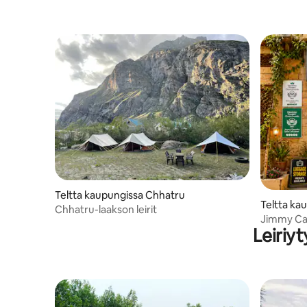
Teltta kaupungissa Chhatru
Teltta ka
Chhatru-laakson leirit
Jimmy Cam
Leiriy