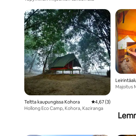
Leirintäa
soorie
Majoitus 
henkeäsa
Teltta kaupungissa Kohora
Keskimääräinen arvio 
4,67 (3)
Hollong Eco Camp, Kohora, Kaziranga
Lemmi