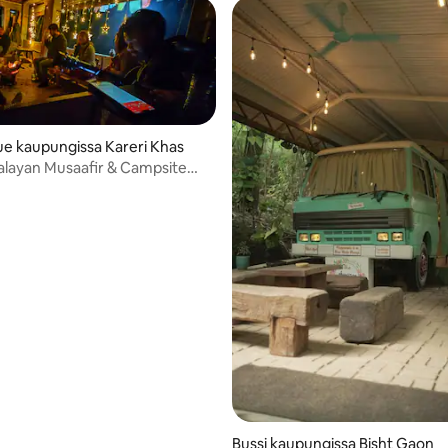
lue kaupungissa Kareri Khas
layan Musaafir & Campsite
Bussi kaupungissa Bisht Gaon