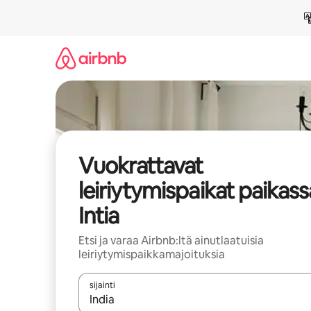
Jätä
sisältö
väliin
Vuokrattavat
leiriytymispaikat paikass
Intia
Etsi ja varaa Airbnb:ltä ainutlaatuisia
leiriytymispaikkamajoituksia
sijainti
Kun tulokset ovat saatavilla, navigoi ylös- ja alas