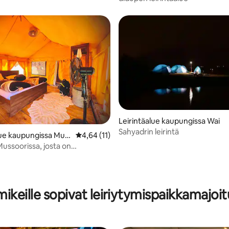
Leirintäalue kaupungissa Wai
Sahyadrin leirintä
lue kaupungissa Mus
Keskimääräinen arvio 4,64/5, 11 arvostelua
4,64 (11)
Mussoorissa, josta on
lpaava näköala
4,67/5, 3 arvostelua
keille sopivat leiriytymispaikkamajoi