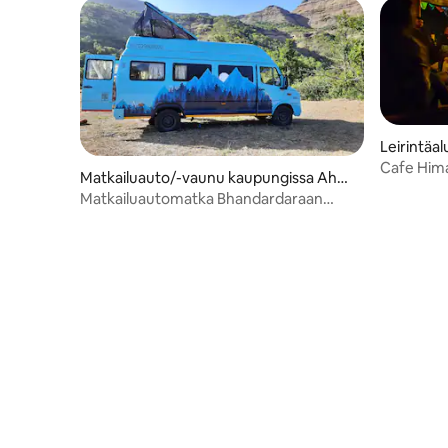
Leirintäa
Cafe Hima
Matkailuauto/-vaunu kaupungissa Ahm
KARERI
ednagar
Matkailuautomatka Bhandardaraan
Punesta