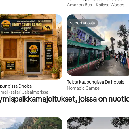
Amazon Bus – Kailasa Woods
(maatilamajoitus)
Supertarjoaja
Supertarjoaja
Teltta kaupungissa Dalhousie
upungissa Dhoba
Nomadic Camps
el -safari Jaisalmerissa
tymispaikkamajoitukset, joissa on nuoti