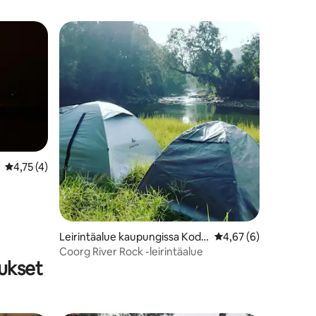
Keskimääräinen arvio 4,75/5, 4 arvostelua
4,75 (4)
Leirintäalue kaupungissa Koda
Keskimääräinen arvio
4,67 (6)
gu
Coorg River Rock -leirintäalue
tukset