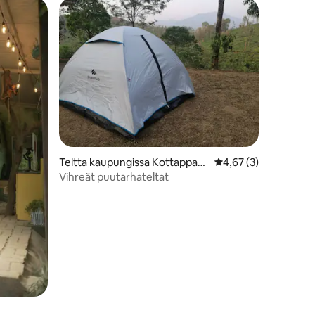
Teltta kaupungissa Kottappadi
Keskimääräinen arvio
4,67 (3)
part
Vihreät puutarhateltat