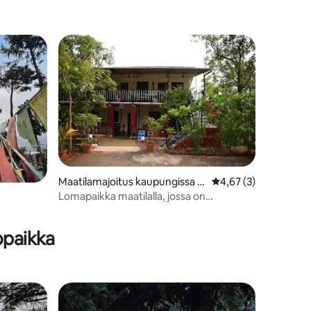
Maatilamajoitus kaupungissa V
Keskimääräinen arvio
4,67 (3)
asind
Lomapaikka maatilalla, jossa on
yksityinen uima-allas – lähellä Mumbaita
opaikka