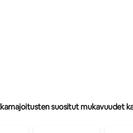
Etsimme yksityisyyttä🤫, rauhaa 
etket viljelmien keskellä. Nauti
panoraamanäkymiä vuorille 🌅 Anna
ohavainnoista, ystävällisistä
lehtien kahinan🍃 🪔, lyhtyjen h
läimistä, puumajasta, josta on
avotaivaan rauhallisuuden 🌌 to
lle, nuotiosta, peleistä,
sinut tervetulleeksi majoitukse
oista, ruokailusta parvekkeella
on sekä maanläheinen että
kaasta maaseututunnelmasta
unohtumaton. ✨
kaupunkielämästä.
kkamajoitusten suositut mukavuudet ka