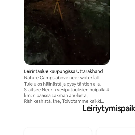
ja kävelyr
riikinkukk
maatilan e
näkymä joe
karaokeill
ja kodik
kaukana 
Leirintäalue kaupungissa Uttarakhand
Nature Camps above neer waterfall
Under the Stars.
Tule ulos hälinästä ja pysy tähtien alla.
Sijaitsee Neerin vesiputouksien huipulla 4
km: n päässä Laxman Jhulasta,
Rishikeshistä. the, Toivotamme kaikki
Leiriytymispai
luonnonystävät tervetulleiksi nauttimaan
koskemattomasta luonnosta luontoon
luonnon leirintäalueellamme.
Tärkeimmät kohokohdat > Two Private
Open Air Natural Spring Pools >