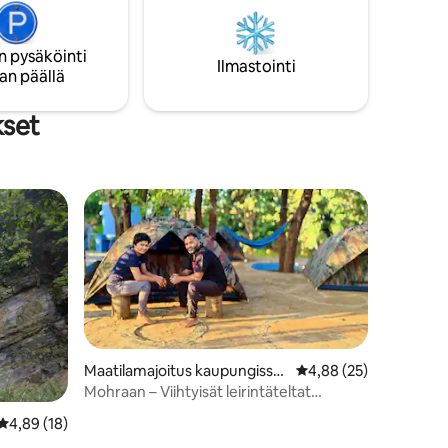
n pysäköinti
Ilmastointi
an päällä
kset
Maatilamajoitus kaupungissa
Keskimääräinen arvio 
4,88 (25)
Shahapur
Mohraan – Viihtyisät leirintäteltat
ruokametsässä
Keskimääräinen arvio 4,89/5, 18 arvostelua
4,89 (18)