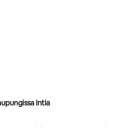
🕊️ ja
nuotiosta, grilliruoasta, tähtien
katselusta, telttailusta, sisä- ja
ehkun ja
ulkoilmapeleistä. Olemme nyt aidanneet
ivottaa
kohteemme, joten se on turvallinen
en, joka
lapsille ja lemmikkieläimille.
upungissa Intia