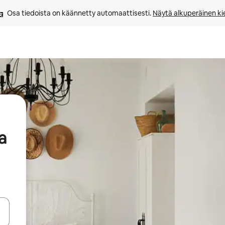
Osa tiedoista on käännetty automaattisesti. 
Näytä alkuperäinen kie
a
-nuolinäppäimillä tai tutustu koskettamalla tai pyyhkäisemällä.