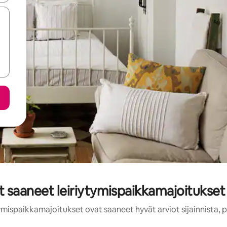
t saaneet leiriytymispaikkamajoitukset 
tymispaikkamajoitukset ovat saaneet hyvät arviot sijainnista, 