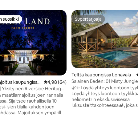
n suosikki
Supertarjoaja
n suosikki
Supertarjoaja
Teltta kaupungissa Lonavala
Salainen Eeden: 01 Misty Jungle
joitus kaupungissa
Keskimääräinen arvio 4,98/5, 64 arvostelua
4,98 (64)
glamping-retriitti
🌿✨ Löydä yhteys luontoon tyyli
kolly
| Yksityinen Riverside Heritage
Löydä yhteys luontoon tyylikkä
makeskus
n maatilamajoitus joen rannalla
neliömetrin eksklusiivisessa
a. Sijaitsee rauhallisella 10
luksustelttakohteessa🏕️, joka s
si-isien tilalla kahden joen
Karlan rauhallisten vuorten
dassa. Majoituksen ympärillä
maisemallisesti kauniilla harjant
 viljelmiä ja luontoa, ja siihen
Tässä ainutlaatuisessa kohteess
lmaiset bambulautta- ja
ylellistä telttaa ⛺ Täydellinen
enematkat, luonnonkaunis
pariskunnille 💑 tai pienille perhe
on yli, yksityinen pääsy järvelle