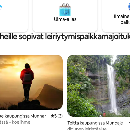
Ilmaine
Uima-allas
paik
heille sopivat leiriytymispaikkamajoitu
lue kaupungissa Munnar
Keskimääräinen arvio 5/5, 3 arvostelua
5 (3)
ssä – koe ihme
vio 5/5, 4 arvostelua
Teltta kaupungissa Mundaje
didupen leirintäalue