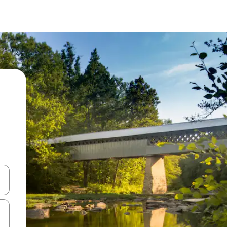
-nuolinäppäimillä tai tutustu koskettamalla tai pyyhkäisemällä.