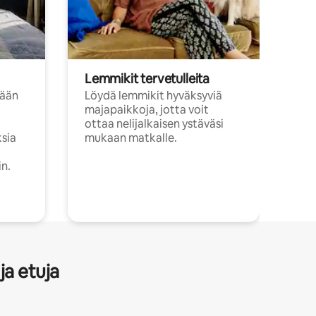
Lemmikit tervetulleita
sään
Löydä lemmikit hyväksyviä
majapaikkoja, jotta voit
ottaa nelijalkaisen ystäväsi
ksia
mukaan matkalle.
in.
ja etuja