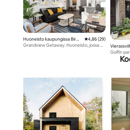
Huoneisto kaupungissa Birmi
Keskimääräinen arvio 4
4,86 (29)
ngham
Grandview Getaway: Huoneisto, jossa on
Vierassvii
upeat mukavuudet
gham
Golfin par
Ko