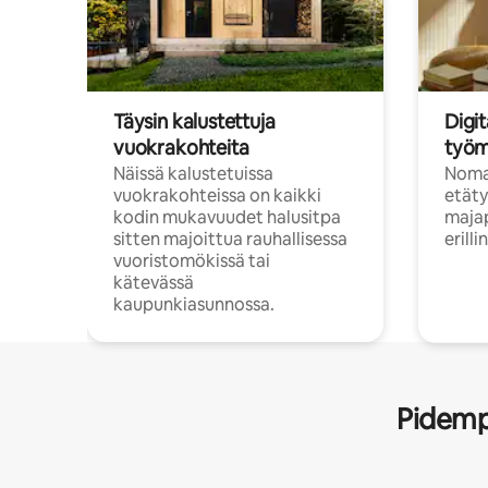
Täysin kalustettuja
Digit
vuokrakohteita
työm
Näissä kalustetuissa
Nomad
vuokrakohteissa on kaikki
etäty
kodin mukavuudet halusitpa
majap
sitten majoittua rauhallisessa
erill
vuoristomökissä tai
kätevässä
kaupunkiasunnossa.
Pidempi