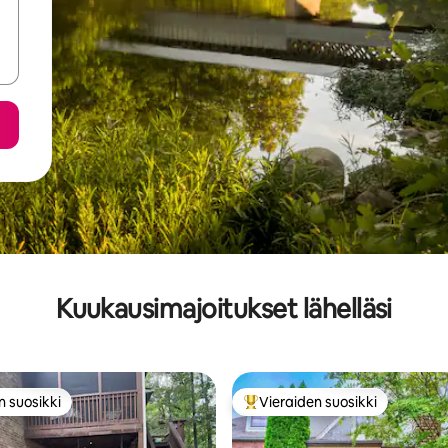
Kuukausimajoitukset lähelläsi
n suosikki
Vieraiden suosikki
n suosikki
Vieraiden suosikkien parhaimm