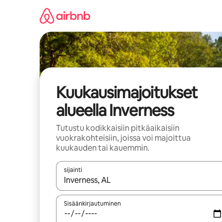
Jätä
sisältö
väliin
Kuukausimajoitukset
alueella Inverness
Tutustu kodikkaisiin pitkäaikaisiin
vuokrakohteisiin, joissa voi majoittua
kuukauden tai kauemmin.
sijainti
Kun tulokset ovat saatavilla, navigoi ylös- ja alas
Sisäänkirjautuminen