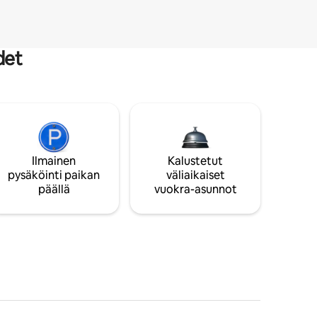
det
Ilmainen
Kalustetut
pysäköinti paikan
väliaikaiset
päällä
vuokra-asunnot