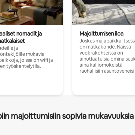
aaliset nomadit ja
Majoittumisen iloa
atkalaiset
Joskus majapaikka itses
on matkakohde. Näissä
eille ja
vuokrakohteissa on
öntekijöille mukavia
ainutlaatuisia ominaisuu
aikkoja, joissa on wifi ja
aina kalliomökeistä
inen työskentelytila.
rauhallisiin asuntoveneisi
in majoittumisiin sopivia mukavuuksia 