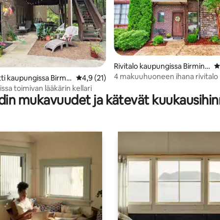
,86/5, 29 arvostelua
Rivitalo kaupungissa Birming
K
ham
4 makuuhuoneen ihana rivitalo 
tti kaupungissa Birmin
Keskimääräinen arvio 4,9/5, 21 arvostelua
4,9 (21)
RTJ/Hoover Met
issa toimivan lääkärin kellari
din mukavuudet ja kätevät kuukausihin