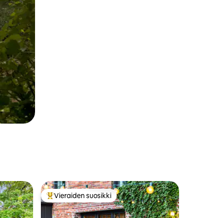
Vieraiden suosikki
istoa
Vieraiden suosikkien parhaimmistoa