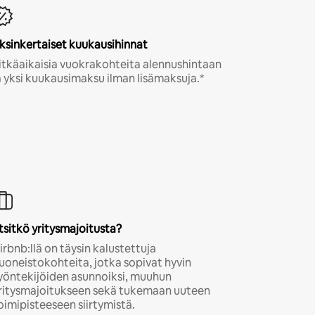
ksinkertaiset kuukausihinnat
itkäaikaisia vuokrakohteita alennushintaan
a yksi kuukausimaksu ilman lisämaksuja.*
tsitkö yritysmajoitusta?
irbnb:llä on täysin kalustettuja
uoneistokohteita, jotka sopivat hyvin
yöntekijöiden asunnoiksi, muuhun
ritysmajoitukseen sekä tukemaan uuteen
oimipisteeseen siirtymistä.