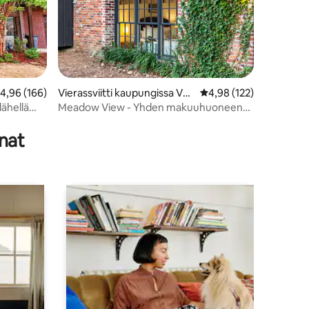
eskimääräinen arvio 4,96/5, 166 arvostelua
4,96 (166)
Vierassviitti kaupungissa Ves
Keskimääräinen arvio 4
4,98 (122)
tavia Hills
lähellä
Meadow View - Yhden makuuhuoneen
huoneisto
nat