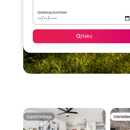
Uloskirjautuminen
Haku
Supertarjoaja
Vieraide
Supertarjoaja
Vieraide