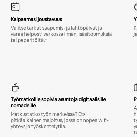
Kaipaamasi joustavuus
Y
Valitse tarkat saapumis- ja lähtöpäivät ja
P
varaa helposti verkossa ilman lisäsitoumuksia
j
tai paperitöitä.*
Työmatkoille sopivia asuntoja digitaalisille
E
nomadeille
A
Matkustatko työn merkeissä? Etsi
h
pitkäaikainen majoitus, jossa on nopea wifi-
t
yhteys ja työskentelytila.
y
t