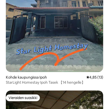
Kohde kaupungissa Ipoh
Keskimääräine
4,85 (13)
StarLight Homestay Ipoh Tasek 【14 hengelle】
Vieraiden suosikki
Vieraiden suosikki