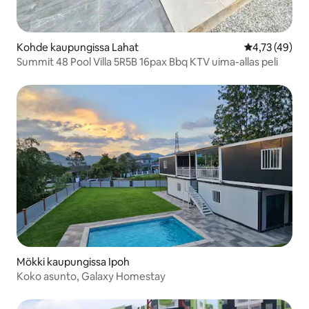
Kohde kaupungissa Lahat
Keskimääräine
4,73 (49)
Summit 48 Pool Villa 5R5B 16pax Bbq KTV uima-allas peli
Mökki kaupungissa Ipoh
Koko asunto, Galaxy Homestay