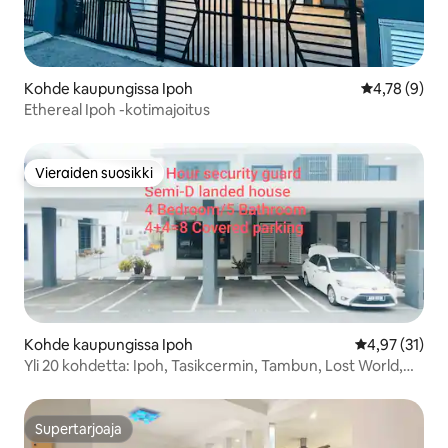
Kohde kaupungissa Ipoh
Keskimääräin
4,78 (9)
Ethereal Ipoh -kotimajoitus
Vieraiden suosikki
Vieraiden suosikki
Kohde kaupungissa Ipoh
Keskimääräine
4,97 (31)
Yli 20 kohdetta: Ipoh, Tasikcermin, Tambun, Lost World,
uima-allas
Supertarjoaja
Supertarjoaja