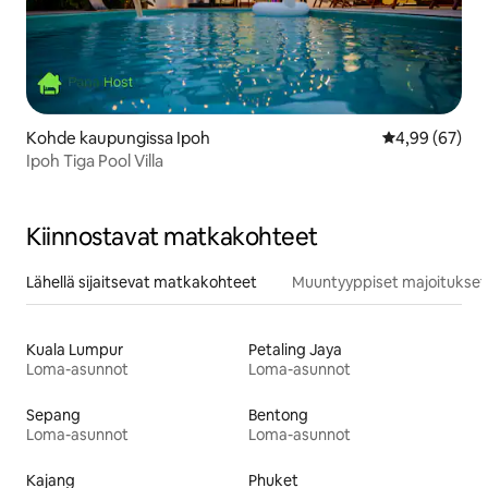
Kohde kaupungissa Ipoh
Keskimääräine
4,99 (67)
Ipoh Tiga Pool Villa
Kiinnostavat matkakohteet
Lähellä sijaitsevat matkakohteet
Muuntyyppiset majoitukset
Kuala Lumpur
Petaling Jaya
Loma-asunnot
Loma-asunnot
Sepang
Bentong
Loma-asunnot
Loma-asunnot
Kajang
Phuket