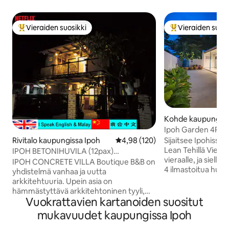
Vieraiden suosikki
Vieraiden suosi
Vieraiden suosikkien parhaimmistoa
Vieraiden suosik
Kohde kaupungiss
Ipoh Garden 4R3B 
1Min AEONiin
Sijaitsee Ipohissa,
Rivitalo kaupungissa Ipoh
Keskimääräinen arvio 4,98/5, 12
4,98 (120)
Lean Tehillä Vierastalossamme on tilaa 14
IPOH BETONIHUVILA (12pax)
vieraalle, ja siellä
karu.vintage狂野复古.精品民宿
IPOH CONCRETE VILLA Boutique B&B on
4 ilmastoitua huo
yhdistelmä vanhaa ja uutta
vuodetta, 2 yhden
arkkitehtuuria. Upein asia on
auton autotalli, sis
hämmästyttävä arkkitehtoninen tyyli,
vedenlämmittimet,
Vuokrattavien kartanoiden suositut
jossa on raskasta teollista muotoilua,
Netflix, TV Box, v
mukaan lukien viileitä mustavalkoisia
mukavuudet kaupungissa Ipoh
induktioliesi, pes
elementtejä, yksinkertaisia
Viihtyisä ja mukav