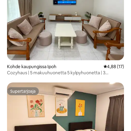
Kohde kaupungissa Ipoh
Keskimääräine
4,88 (17)
Cozyhaus | 5 makuuhuonetta 5 kylpyhuonetta | 3
pysäköintipaikkaa | 10 hengelle | WiFi
Supertarjoaja
Supertarjoaja