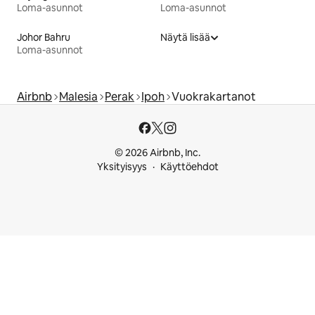
Loma-asunnot
Loma-asunnot
Johor Bahru
Näytä lisää
Loma-asunnot
Airbnb
Malesia
Perak
Ipoh
Vuokrakartanot
© 2026 Airbnb, Inc.
Yksityisyys
Käyttöehdot