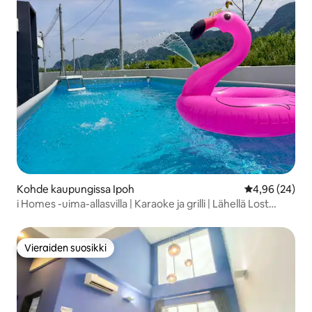
Kohde kaupungissa Ipoh
Keskimääräine
4,96 (24)
i Homes -uima-allasvilla | Karaoke ja grilli | Lähellä Lost
Worldia
Vieraiden suosikki
Vieraiden suosikki