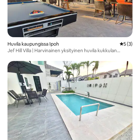
Huvila kaupungissa Ipoh
Keskimäär
5 (3)
Jef Hill Villa | Harvinainen yksityinen huvila kukkulan
huipulla