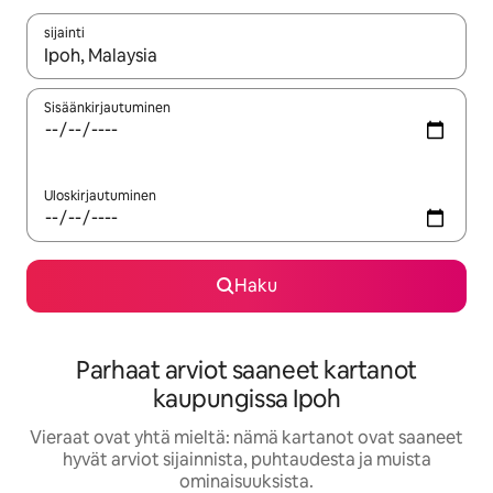
sijainti
Kun tulokset ovat saatavilla, navigoi ylös- ja alas-nuolinäppäimi
Sisäänkirjautuminen
Uloskirjautuminen
Haku
Parhaat arviot saaneet kartanot
kaupungissa Ipoh
Vieraat ovat yhtä mieltä: nämä kartanot ovat saaneet
hyvät arviot sijainnista, puhtaudesta ja muista
ominaisuuksista.