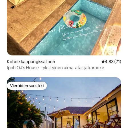
Kohde kaupungissa Ipoh
Keskimääräine
4,83 (71)
Ipoh OJ's House – yksityinen uima-allas ja karaoke
Vieraiden suosikki
Vieraiden suosikki