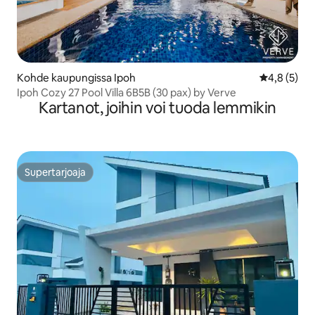
Kohde kaupungissa Ipoh
Keskimääräi
4,8 (5)
Ipoh Cozy 27 Pool Villa 6B5B (30 pax) by Verve
Kartanot, joihin voi tuoda lemmikin
Supertarjoaja
Supertarjoaja