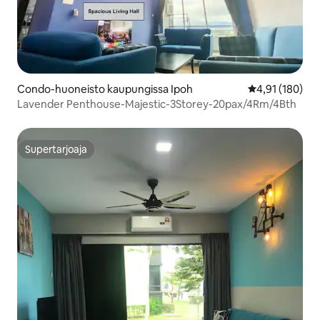
Condo-huoneisto kaupungissa Ipoh
Keskimääräinen
4,91 (180)
Lavender Penthouse-Majestic-3Storey-20pax/4Rm/4Bth
Supertarjoaja
Supertarjoaja