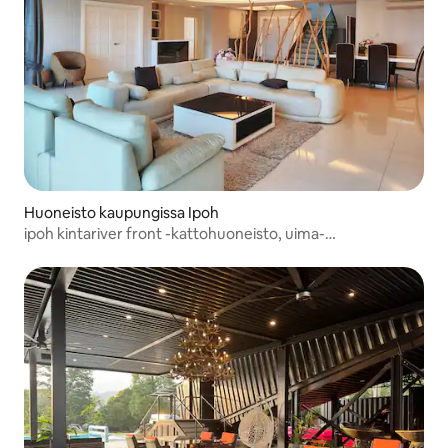
Huoneisto kaupungissa Ipoh
ipoh kintariver front -kattohuoneisto, uima-
allas/karaoke/tapahtuma