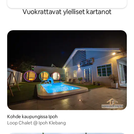
Vuokrattavat ylelliset kartanot
Kohde kaupungissa Ipoh
Loop Chalet @ Ipoh Klebang