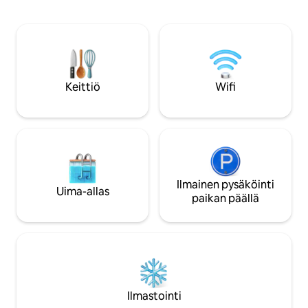
sementtiseiniä/lattioita, luonnollisia
sijaitsee strategis
karkeita tiiliseiniä, vintage-nahkasohvia,
päässä ruokapaikoi
vankkoja rautatuotteita, paljaat johdot,
päässä Ipohin kesk
käytettyä karkeaa puuta, vintage-
päässä Ipohin stad
huonekaluja jne. Täällä vieraat voivat
päässä Ipohin len
nauttia upeasta majoituskokemuksesta,
Lost Worldistä ja 
johon mahtuu yhteensä 12 henkilöä. Se
Keittiö
Wifi
on täydellinen suurille perheille tai
ryhmille, jotka haluavat viettää
unohtumattoman loman Ipon
vuoristokaupungissa.
Ilmainen pysäköinti
Uima-allas
paikan päällä
Ilmastointi