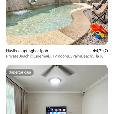
Huvila kaupungissa Ipoh
Keskimääräin
4,71 (7)
PrivateBeach@Cinema&KTV RoomByPalmBeachVilla 16
hengelle
Supertarjoaja
Supertarjoaja