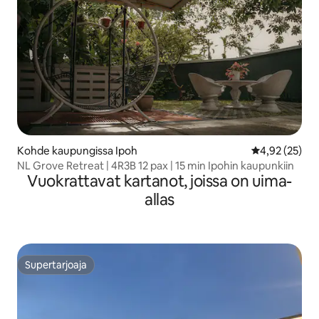
Kohde kaupungissa Ipoh
Keskimääräine
4,92 (25)
NL Grove Retreat | 4R3B 12 pax | 15 min Ipohin kaupunkiin
Vuokrattavat kartanot, joissa on uima-
allas
Supertarjoaja
Supertarjoaja