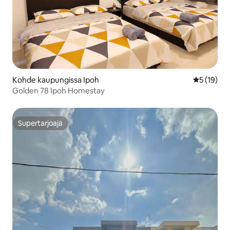
Kohde kaupungissa Ipoh
Keskimäärä
5 (19)
Golden 78 Ipoh Homestay
Supertarjoaja
Supertarjoaja