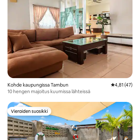
Kohde kaupungissa Tambun
Keskimääräine
4,81 (47)
10 hengen majoitus kuumissa lähteissä
Vieraiden suosikki
Vieraiden suosikki