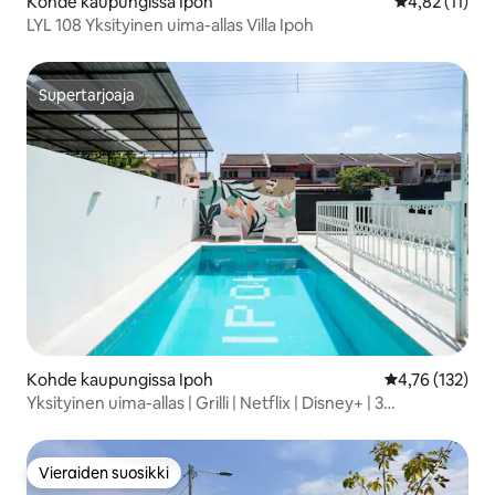
Kohde kaupungissa Ipoh
Keskimääräine
4,82 (11)
LYL 108 Yksityinen uima-allas Villa Ipoh
Supertarjoaja
Supertarjoaja
Kohde kaupungissa Ipoh
Keskimääräinen
4,76 (132)
Yksityinen uima-allas | Grilli | Netflix | Disney+ | 3
pysäköintipaikkaa
Vieraiden suosikki
Vieraiden suosikki