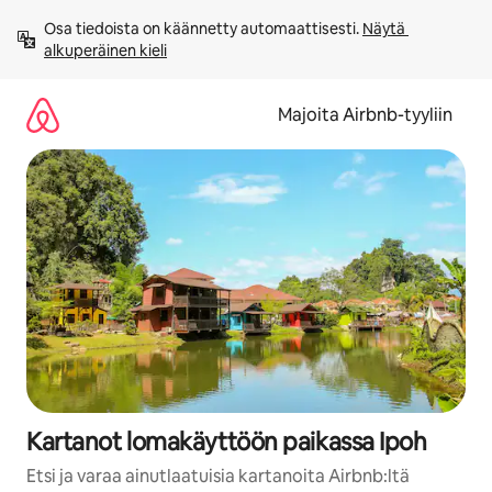
Jätä
Osa tiedoista on käännetty automaattisesti. 
Näytä 
sisältö
alkuperäinen kieli
väliin
Majoita Airbnb-tyyliin
Kartanot lomakäyttöön paikassa Ipoh
Etsi ja varaa ainutlaatuisia kartanoita Airbnb:ltä