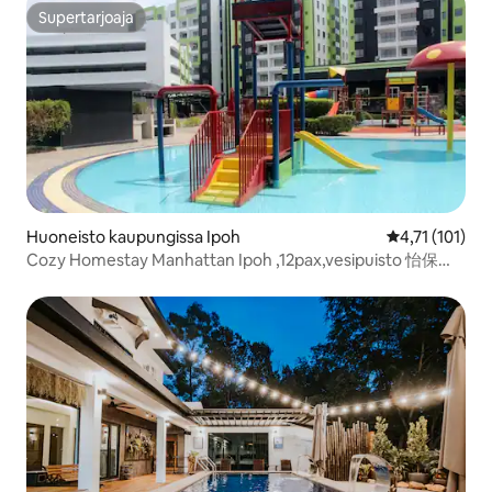
Supertarjoaja
Supertarjoaja
Huoneisto kaupungissa Ipoh
Keskimääräine
4,71 (101)
Cozy Homestay Manhattan Ipoh ,12pax,vesipuisto 怡保民
宿