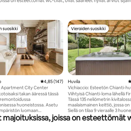
oissa on esteettömät wc-tilat, ovat saaneet hyvät arviot sijai
n suosikki
Vieraiden suosikki
n suosikki
Vieraiden suosikki
o
Keskimääräinen arvio 4,85/5, 147 arvostelua
4,85 (147)
Huvila
K
,91/5, 311 arvostelua
 Apartment City Center
Vichiaccio: Esteetön Chianti-huv
poreallas
kotoisaksi takan ääressä tässä
Viihtyisä Chianti-loma lähellä F
 remontoidussa
Tässä 135 neliömetrin kivitaloss
onisessa huoneistossa. Asetu
maalaismainen keittiö, jossa on
 ympäristön luomaan
Siellä on tilaa 9 vieraalle 3 huon
ajoituksissa, joissa on esteettömät wc-
un ympäristöön. Inspiroidu
mutta 11 hengen ryhmille on saa
 korkeista katoista, puulattioista,
myös neljäs makuuhuone. Pie
stä ja uskomattomista näkymistä.
ryhmät voivat lisätä sen lisämu