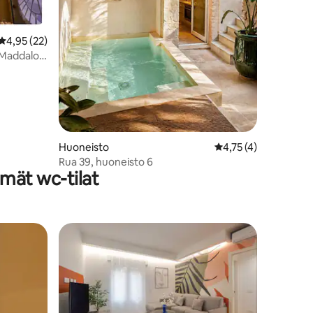
Keskimääräinen arvio 4,95/5, 22 arvostelua
4,95 (22)
 Maddaloni
Huoneisto
Keskimääräinen arvio
4,75 (4)
Rua 39, huoneisto 6
mät wc-tilat