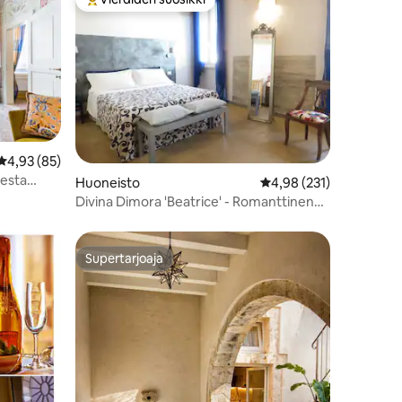
Vieraiden suosikkien parhaimmistoa
Keskimääräinen arvio 4,93/5, 85 arvostelua
4,93 (85)
eesta
Huoneisto
Keskimääräinen arvio 4
4,98 (231)
Divina Dimora 'Beatrice' - Romanttinen
huoneisto
Supertarjoaja
Supertarjoaja