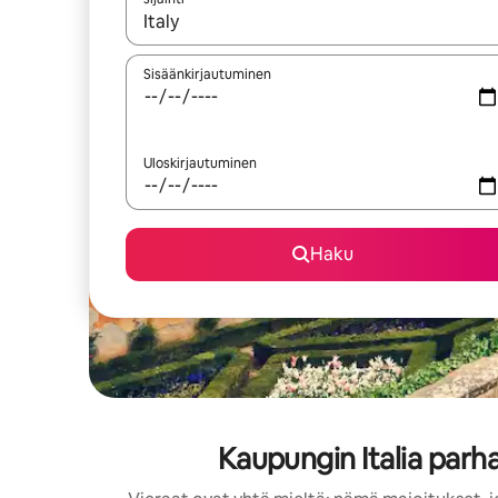
Kun tulokset ovat saatavilla, navigoi ylös- ja alas
Sisäänkirjautuminen
Uloskirjautuminen
Haku
Kaupungin Italia parh