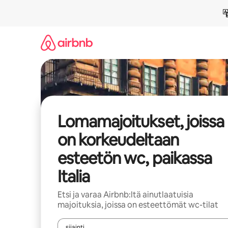
Jätä
sisältö
väliin
Lomamajoitukset, joissa
on korkeudeltaan
esteetön wc, paikassa
Italia
Etsi ja varaa Airbnb:ltä ainutlaatuisia
majoituksia, joissa on esteettömät wc-tilat
sijainti