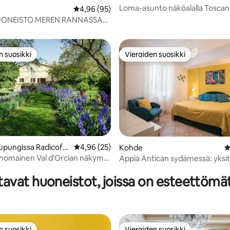
niissä harvinaisissa tapauksissa,
Loma-asunto näköalalla Tosca
Keskimääräinen arvio 4,96/5, 95 arvostelua
4,96 (95)
eraamme pyytävät niitä.
sydämessä
HUONEISTO MEREN RANNASSA
A
n suosikki
Vieraiden suosikki
n suosikki
Vieraiden suosikki
upungissa Radicofa
Keskimääräinen arvio 4,96/5, 25 arvostelua
4,96 (25)
Kohde
K
inomainen Val d'Orcian näkymä
69/5, 197 arvostelua
Appia Antican sydämessä: yksi
ässä toscanalaisessa huvilassa
pysäköinti
avat huoneistot, joissa on esteettömät
n suosikki
Vieraiden suosikki