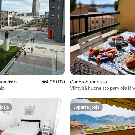
,88/5, 83 arvostelua
oneisto
Keskimääräinen arvio 4,96/5, 112 arvostelua
4,96 (112)
Condo-huoneisto
alo
Viihtyisä huoneisto parviolla läh
kaupunkia ja merta
joaja
Supertarjoaja
joaja
Supertarjoaja