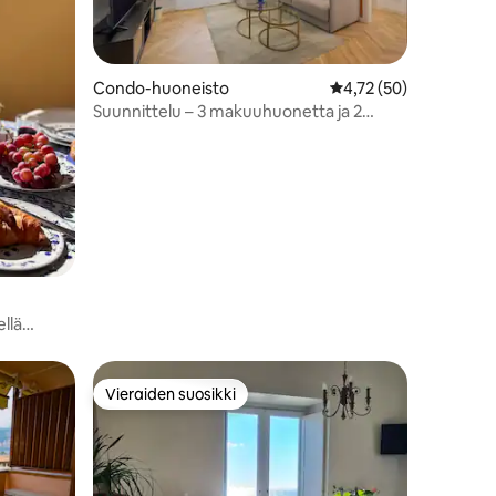
Condo-huoneisto
Keskimääräinen arvio 
4,72 (50)
Suunnittelu – 3 makuuhuonetta ja 2
kylpyhuonetta
ellä
Vieraiden suosikki
Vieraiden suosikki