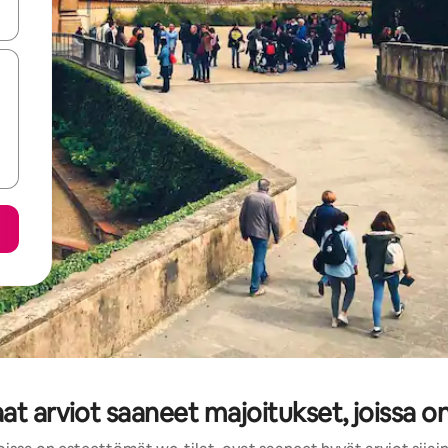
-nuolinäppäimillä tai tutustu koskettamalla tai pyyhkäisemällä.
aat arviot saaneet majoitukset, joissa o