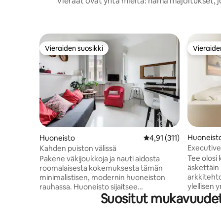
Vieraat ovat yhtä mieltä: nämä majoitukset, j
Vieraiden suosikki
Vieraide
Vieraiden suosikki
Vieraide
Huoneist
Huoneisto
Keskimääräinen arvio 4
4,91 (311)
Executive
Kahden puiston välissä
Tee olosi 
Pakene väkijoukkoja ja nauti aidosta
äskettäin
roomalaisesta kokemuksesta tämän
arkkiteht
minimalistisen, modernin huoneiston
ylellisen
rauhassa. Huoneisto sijaitsee
Suositut mukavuudet m
kohotettu
rauhallisessa nurkassa, joka on sijoittunut
paljaista,
kaupungin upeiden Aurelianuksen
kiviseini
muurien sisään. Puhtaat linjat, raikkaat