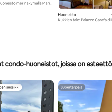
 huoneisto merinäkymällä Marina
81/5, 167 arvostelua
sa
Huoneisto
Kukkien talo: Palazzo Carafa di
– K
t condo-huoneistot, joissa on esteettö
den suosikki
Supertarjoaja
n suosikkien parhaimmistoa
Supertarjoaja