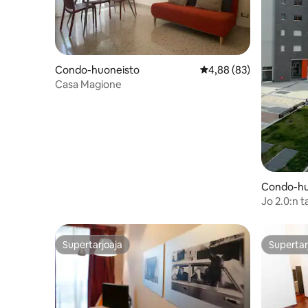
Condo-huoneisto
Keskimääräinen arvio 4
4,88 (83)
Casa Magione
Condo-hu
Jo 2.0:n t
Supertarjoaja
Supertar
Supertarjoaja
Supertar