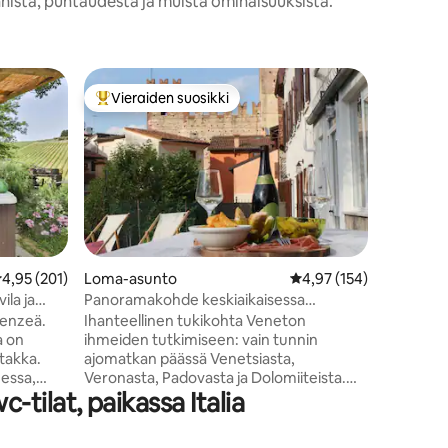
nnista, puhtaudesta ja muista ominaisuuksista.
Huoneist
Vieraiden suosikki
Viera
Vieraiden suosikkien parhaimmistoa
Vieraid
Liberty L
- Chiaia
Huoneist
kävelyma
(metro L2
majoittaa 
kaikki m
majoittum
Chiaian a
kaksi vii
eskimääräinen arvio 4,95/5, 201 arvostelua
4,95 (201)
Loma-asunto
Keskimääräinen arvio 4
4,97 (154)
olohuone
ila ja
Panoramakohde keskiaikaisessa
kylpyhuon
Marostican kaupungissa
irenzeä.
Ihanteellinen tukikohta Veneton
keittiö. S
a on
ihmeiden tutkimiseen: vain tunnin
tyyliset 
 takka.
ajomatkan päässä Venetsiasta,
1909, ja 
eessa,
Veronasta, Padovasta ja Dolomiiteista.
maalaisty
tilat, paikassa Italia
tavilla
Suuri, tyylikäs loma-asunto
mukavuuk
nemmät
virkistymiseen ja Marostican linnan
kavuutta
panoraamanäkymien nauttimiseen. Talo