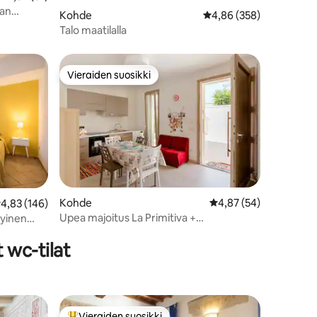
nan
Kohde
Keskimääräinen arvio 4
4,86 (358)
Talo maatilalla
Vieraiden suosikki
Vieraiden suosikki
Kohde
Keskimääräinen arvio 
4,87 (54)
eskimääräinen arvio 4,83/5, 146 arvostelua
4,83 (146)
Upea majoitus La Primitiva +
tyinen
pysäköintipaikka sisältyy
 wc-tilat
Vieraiden suosikki