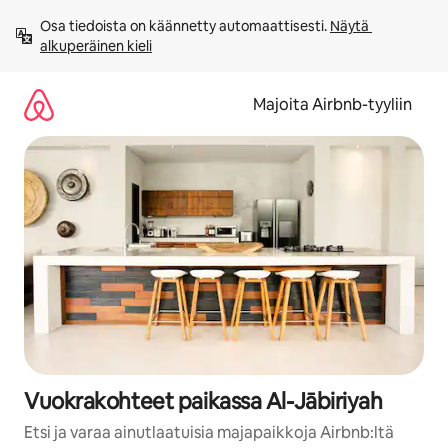
Jätä
Osa tiedoista on käännetty automaattisesti. 
Näytä 
sisältö
alkuperäinen kieli
väliin
Majoita Airbnb-tyyliin
Vuokrakohteet paikassa Al-Jābiriyah
Etsi ja varaa ainutlaatuisia majapaikkoja Airbnb:ltä