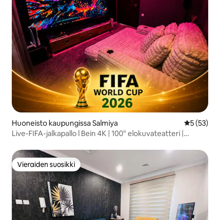
Huoneisto kaupungissa Salmiya
Keskimäärä
5 (53)
Live-FIFA-jalkapallo l Bein 4K | 100" elokuvateatteri |
ATMOS
Vieraiden suosikki
Vieraiden suosikki