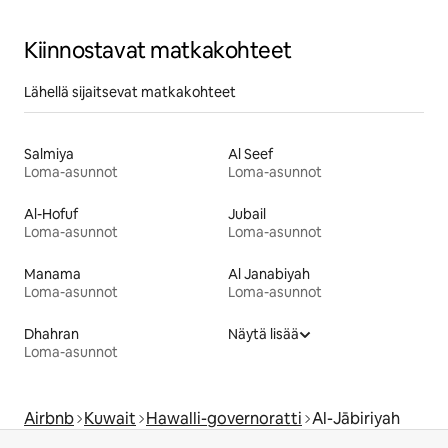
Kiinnostavat matkakohteet
Lähellä sijaitsevat matkakohteet
Salmiya
Al Seef
Loma-asunnot
Loma-asunnot
Al-Hofuf
Jubail
Loma-asunnot
Loma-asunnot
Manama
Al Janabiyah
Loma-asunnot
Loma-asunnot
Dhahran
Näytä lisää
Loma-asunnot
Airbnb
Kuwait
Hawalli-governoratti
Al-Jābiriyah