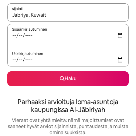
sijainti
Kun tulokset ovat saatavilla, navigoi ylös- ja alas-nuolinäppäimi
Sisäänkirjautuminen
Uloskirjautuminen
Haku
Parhaaksi arvioituja loma-asuntoja
kaupungissa Al-Jābiriyah
Vieraat ovat yhtä mieltä: nämä majoittumiset ovat
saaneet hyvät arviot sijainnista, puhtaudesta ja muista
ominaisuuksista.