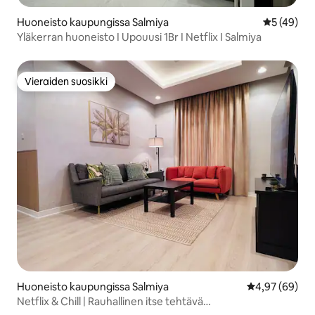
Huoneisto kaupungissa Salmiya
Keskimäärä
5 (49)
Yläkerran huoneisto I Upouusi 1Br I Netflix I Salmiya
Vieraiden suosikki
Vieraiden suosikki
Huoneisto kaupungissa Salmiya
Keskimääräine
4,97 (69)
Netflix & Chill | Rauhallinen itse tehtävä
sisäänkirjautuminen – Salmiya