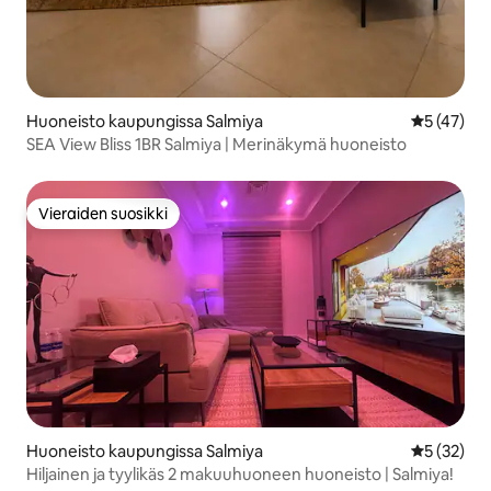
Huoneisto kaupungissa Salmiya
Keskimäärä
5 (47)
SEA View Bliss 1BR Salmiya | Merinäkymä huoneisto
Vieraiden suosikki
Vieraiden suosikki
Huoneisto kaupungissa Salmiya
Keskimäärä
5 (32)
Hiljainen ja tyylikäs 2 makuuhuoneen huoneisto | Salmiya!