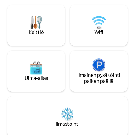
QLED-TV – 🎥 ✅ SONY HTA9 DOLBY
makuuhuoneissa 
ATMOS -KAIUTIN ✅ Bowers & Wilkins
(160*200), jotka so
Duo -muodostelma ✅ Philips Hue -valot
hengelle. * Huonei
✅ Apple TV, Google TV, ✅ 65 tuuman 4K
*70" Samsung TV o
UHD -älytelevisio isossa
Wansa TV makuuhuo
makuuhuoneessa 🛌 ✅ Nopea 5G-
Prime Videolla ja Y
Keittiö
Wifi
internet ✅ Netflix, Disney+, Osn, Prime
perusmukavuudet ov
✅ Starzplay, SonyLIV, ZeeTV, Tod ✅
Keittiö, jossa on p
Itsepalvelusisään- ja uloskirjautuminen
lukien pesukone. *
Ilmainen pysäköinti
Uima-allas
paikan päällä
Ilmastointi