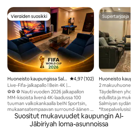
Vieraiden suosikki
Supertarjoaja
Vieraiden suosikki
Supertarjoaja
Huoneisto kaupungissa Sal
Keskimääräinen arvio 4,97/5, 10
4,97 (102)
Huoneisto kaupung
miya
ya
Live-Fifa-jalkapallo l Bein 4K |
2 makuuhuonetta, 
Elokuvateatteri l VIP
majoitus
⚽️⚽️ ⚽ Nauti vuoden 2026 jalkapallon
Täydellinen yhdist
MM-kisoista livenä 4K-laadussa 100
edullista ja mukav
tuuman valkokankaalla beIN Sportsin,
Salmiyan sydämes
mukaansatempaavan surround-äänen ja
*Itsepalvelusisään
Suositut mukavuudet kaupungin Al-
ylellisen mukavuuden ansiosta Rentoudu
annetaan ennen si
tässä rauhallisessa ja tyylikkäässä
Huoneistossa on 
Jābiriyah loma-asunnoissa
kohteessa, jossa on 2 makuuhuonetta ja
joista toisessa on
joka on täysin kalustettu⚽️⚽️⚽️ ✅ 100”
kylpyhuone *Mol