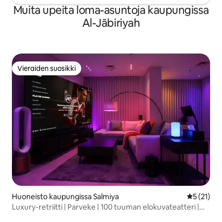
Muita upeita loma-asuntoja kaupungissa
Al-Jābiriyah
Vieraiden suosikki
Vieraiden suosikki
Huoneisto kaupungissa Salmiya
Keskimäärä
5 (21)
Luxury-retriitti | Parveke | 100 tuuman elokuvateatteri |
Salmiya