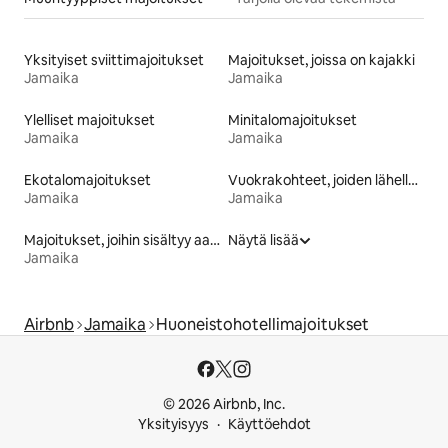
Yksityiset sviittimajoitukset
Majoitukset, joissa on kajakki
Jamaika
Jamaika
Ylelliset majoitukset
Minitalomajoitukset
Jamaika
Jamaika
Ekotalomajoitukset
Vuokrakohteet, joiden lähellä on rinne tai latu
Jamaika
Jamaika
Majoitukset, joihin sisältyy aamiainen
Näytä lisää
Jamaika
Airbnb
Jamaika
Huoneistohotellimajoitukset
© 2026 Airbnb, Inc.
Yksityisyys
Käyttöehdot