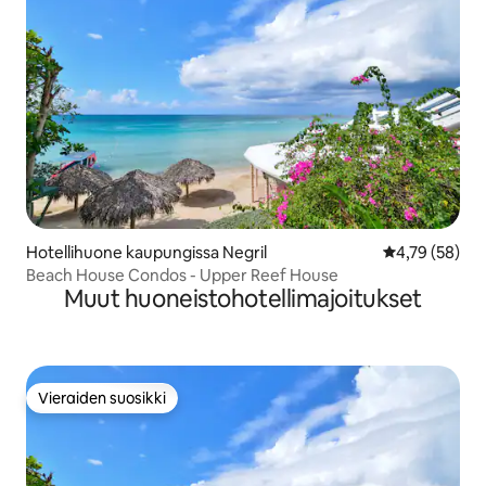
Hotellihuone kaupungissa Negril
Keskimääräine
4,79 (58)
Beach House Condos - Upper Reef House
Muut huoneistohotellimajoitukset
Vieraiden suosikki
Vieraiden suosikki