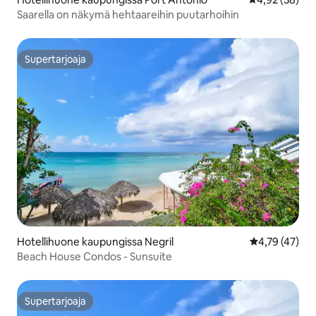
Saarella on näkymä hehtaareihin puutarhoihin
Supertarjoaja
Supertarjoaja
Hotellihuone kaupungissa Negril
Keskimääräine
4,79 (47)
Beach House Condos - Sunsuite
Supertarjoaja
Supertarjoaja