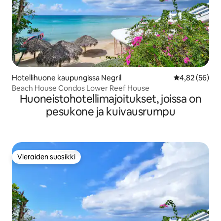
Hotellihuone kaupungissa Negril
Keskimääräine
4,82 (56)
Beach House Condos Lower Reef House
Huoneistohotellimajoitukset, joissa on
pesukone ja kuivausrumpu
Vieraiden suosikki
Vieraiden suosikki