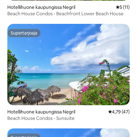
Hotellihuone kaupungissa Negril
Keskimäärä
5 (11)
Beach House Condos - Beachfront Lower Beach House
Supertarjoaja
Supertarjoaja
Hotellihuone kaupungissa Negril
Keskimääräine
4,79 (47)
Beach House Condos - Sunsuite