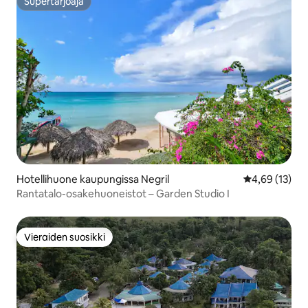
Supertarjoaja
Supertarjoaja
Hotellihuone kaupungissa Negril
Keskimääräine
4,69 (13)
Rantatalo-osakehuoneistot – Garden Studio I
Vieraiden suosikki
Vieraiden suosikki