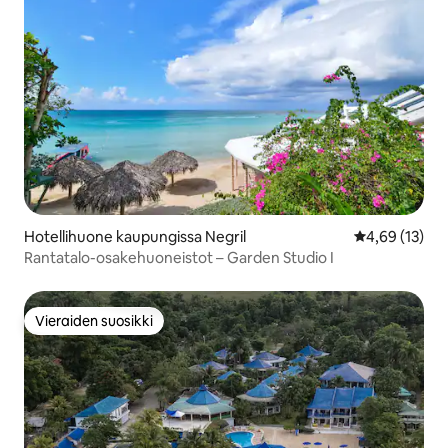
Hotellihuone kaupungissa Negril
Keskimääräine
4,69 (13)
Rantatalo-osakehuoneistot – Garden Studio I
Vieraiden suosikki
Vieraiden suosikki