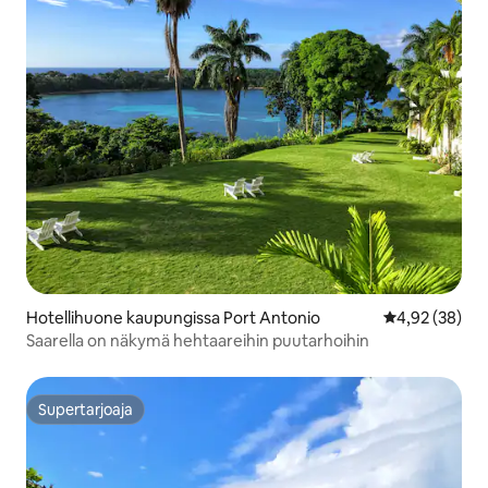
Hotellihuone kaupungissa Port Antonio
Keskimääräine
4,92 (38)
Saarella on näkymä hehtaareihin puutarhoihin
Supertarjoaja
Supertarjoaja