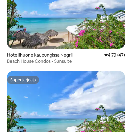
Hotellihuone kaupungissa Negril
Keskimääräine
4,79 (47)
Beach House Condos - Sunsuite
Supertarjoaja
Supertarjoaja