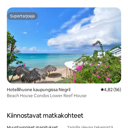
Supertarjoaja
Supertarjoaja
Hotellihuone kaupungissa Negril
Keskimääräine
4,82 (56)
Beach House Condos Lower Reef House
Kiinnostavat matkakohteet
Muuntyyppiset majoitukset
Tarjolla olevaa tekemistä