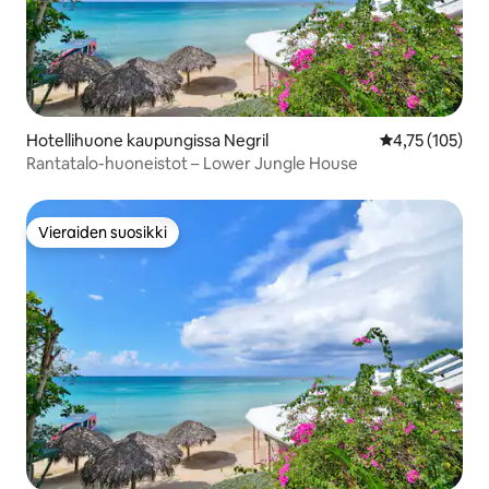
Hotellihuone kaupungissa Negril
Keskimääräinen
4,75 (105)
Rantatalo-huoneistot – Lower Jungle House
Vieraiden suosikki
Vieraiden suosikki