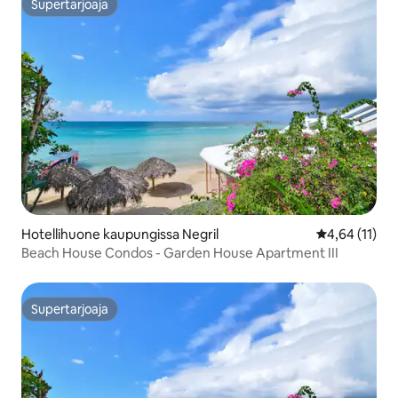
Supertarjoaja
Supertarjoaja
Hotellihuone kaupungissa Negril
Keskimääräine
4,64 (11)
Beach House Condos - Garden House Apartment III
Supertarjoaja
Supertarjoaja