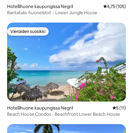
Hotellihuone kaupungissa Negril
Keskimääräinen
4,75 (105)
Rantatalo-huoneistot – Lower Jungle House
Vieraiden suosikki
Vieraiden suosikki
Hotellihuone kaupungissa Negril
Keskimäärä
5 (11)
Beach House Condos - Beachfront Lower Beach House