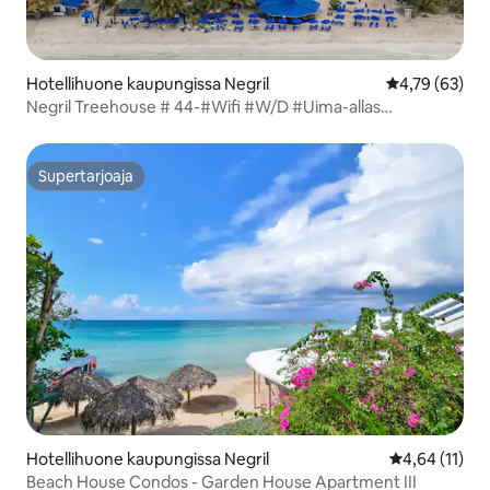
Hotellihuone kaupungissa Negril
Keskimääräine
4,79 (63)
Negril Treehouse # 44-#Wifi #W/D #Uima-allas
#Kuntosali#Ranta
Supertarjoaja
Supertarjoaja
Hotellihuone kaupungissa Negril
Keskimääräine
4,64 (11)
Beach House Condos - Garden House Apartment III