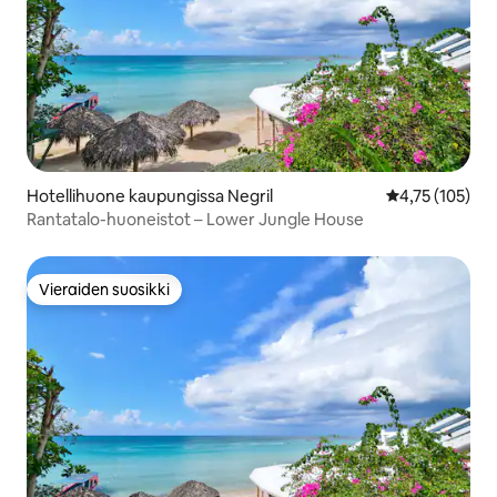
Hotellihuone kaupungissa Negril
Keskimääräinen
4,75 (105)
Rantatalo-huoneistot – Lower Jungle House
Vieraiden suosikki
Vieraiden suosikki