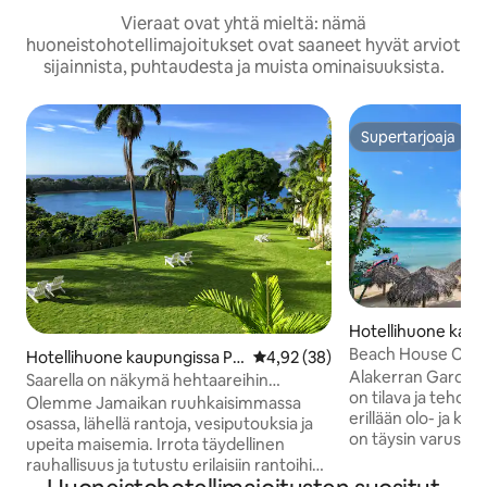
Vieraat ovat yhtä mieltä: nämä
huoneistohotellimajoitukset ovat saaneet hyvät arviot
sijainnista, puhtaudesta ja muista ominaisuuksista.
Supertarjoaja
Supertarjoaja
Hotellihuone kaup
gril
Beach House Cond
Hotellihuone kaupungissa Po
Keskimääräinen arvio 4,92/5, 3
4,92 (38)
Apartment III
Alakerran Garden 
rt Antonio
Saarella on näkymä hehtaareihin
on tilava ja tehok
puutarhoihin
Olemme Jamaikan ruuhkaisimmassa
erillään olo- ja keittiötilo
osassa, lähellä rantoja, vesiputouksia ja
on täysin varustett
upeita maisemia. Irrota täydellinen
ruoanlaitto- ja ruok
rauhallisuus ja tutustu erilaisiin rantoihin,
vuode yksityises
pitkiin kävelyihin, lintujen tarkkailuun ja