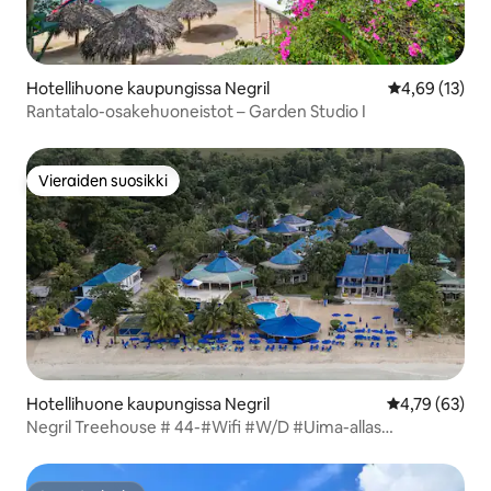
Hotellihuone kaupungissa Negril
Keskimääräine
4,69 (13)
Rantatalo-osakehuoneistot – Garden Studio I
Vieraiden suosikki
Vieraiden suosikki
Hotellihuone kaupungissa Negril
Keskimääräine
4,79 (63)
Negril Treehouse # 44-#Wifi #W/D #Uima-allas
#Kuntosali#Ranta