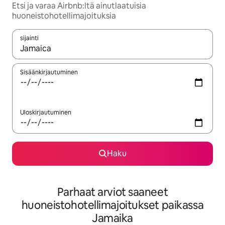
Etsi ja varaa Airbnb:ltä ainutlaatuisia
huoneistohotellimajoituksia
sijainti
Kun tulokset ovat saatavilla, navigoi ylös- ja alas-nuolinäppäimi
Sisäänkirjautuminen
Uloskirjautuminen
Haku
Parhaat arviot saaneet
huoneistohotellimajoitukset paikassa
Jamaika