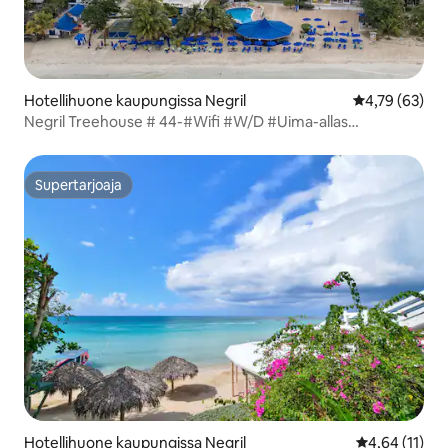
Hotellihuone kaupungissa Negril
Keskimääräine
4,79 (63)
Negril Treehouse # 44-#Wifi #W/D #Uima-allas
#Kuntosali#Ranta
Supertarjoaja
Supertarjoaja
Hotellihuone kaupungissa Negril
Keskimääräine
4,64 (11)