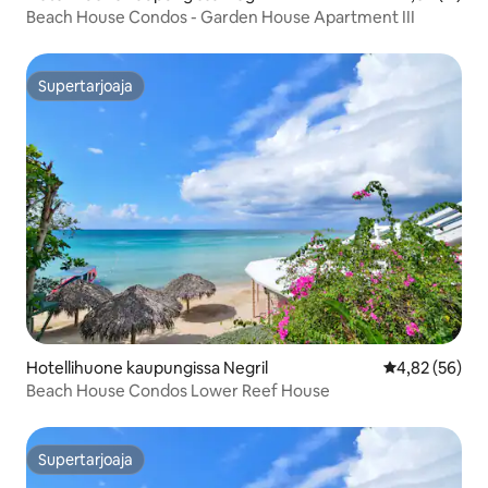
Beach House Condos - Garden House Apartment III
Supertarjoaja
Supertarjoaja
Hotellihuone kaupungissa Negril
Keskimääräine
4,82 (56)
Beach House Condos Lower Reef House
Supertarjoaja
Supertarjoaja