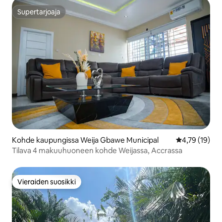
Supertarjoaja
Supertarjoaja
Kohde kaupungissa Weija Gbawe Municipal
Keskimääräine
4,79 (19)
Tilava 4 makuuhuoneen kohde Weijassa, Accrassa
Vieraiden suosikki
Vieraiden suosikki