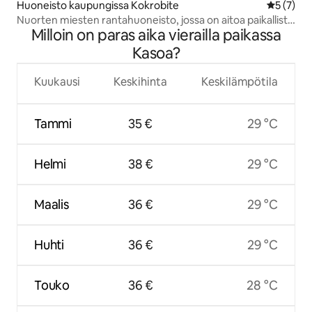
Huoneisto kaupungissa Kokrobite
Keskimäär
5 (7)
Nuorten miesten rantahuoneisto, jossa on aitoa paikallista
Milloin on paras aika vierailla paikassa
charmia
Kasoa?
Kuukausi
Keskihinta
Keskilämpötila
Tammi
35 €
29 °C
Helmi
38 €
29 °C
Maalis
36 €
29 °C
Huhti
36 €
29 °C
Touko
36 €
28 °C