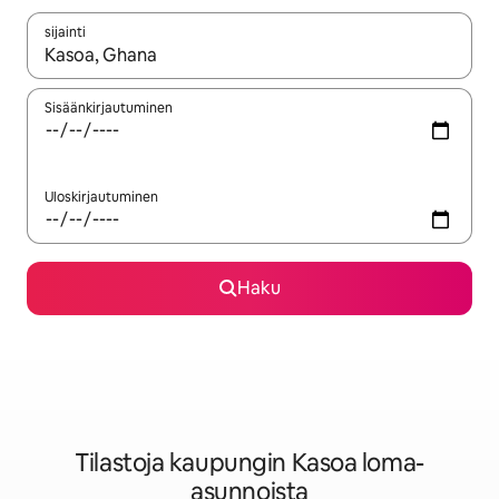
sijainti
Kun tulokset ovat saatavilla, navigoi ylös- ja alas-nuolinäppäimi
Sisäänkirjautuminen
Uloskirjautuminen
Haku
Tilastoja kaupungin Kasoa loma-
asunnoista