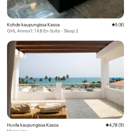
Kohde kaupungissa Kasoa
Keskimäär
5 (8)
GHL Annex1: 1 KB En-Suite - Sleep 2
Huvila kaupungissa Kasoa
Keskimääräin
4,78 (9)