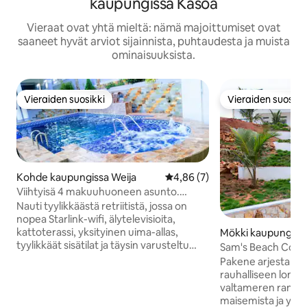
kaupungissa Kasoa
Vieraat ovat yhtä mieltä: nämä majoittumiset ovat
saaneet hyvät arviot sijainnista, puhtaudesta ja muista
ominaisuuksista.
Vieraiden suosikki
Vieraiden suosikk
Vieraiden suosikki
Vieraiden suosikk
Kohde kaupungissa Weija
Keskimääräinen arvio 4,86/5, 
4,86 (7)
Viihtyisä 4 makuuhuoneen asunto.
Yksityinen uima-allas. Starlink. Ilmainen
Nauti tyylikkäästä retriitistä, jossa on
lentokenttäkuljetus
nopea Starlink-wifi, älytelevisioita,
kattoterassi, yksityinen uima-allas,
Mökki kaupungiss
tyylikkäät sisätilat ja täysin varusteltu
Sam's Beach Cott
keittiö. Täydellinen perheille,
Pakene arjesta Sa
pariskunnille, etätyöntekijöille ja
rauhalliseen loma
liikematkailijoille. Sijaitsee vain
valtameren rannall
muutaman minuutin päässä Bojo &
maisemista ja yksi