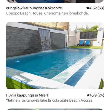
Bungalow kaupungissa Kokrobite
Keskimääräine
4,62 (58)
Upexpo Beach House: unenomainen lomakohde
rannikolla Ghanassa
Huvila kaupungissa Mile 11
Keskimääräine
4,79 (24)
Ylellinen rantahuvila lähellä Kokrobite Beach Accraa