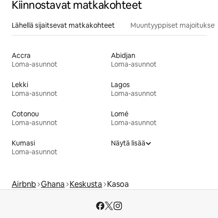
Kiinnostavat matkakohteet
Lähellä sijaitsevat matkakohteet
Muuntyyppiset majoitukset
Accra
Abidjan
Loma-asunnot
Loma-asunnot
Lekki
Lagos
Loma-asunnot
Loma-asunnot
Cotonou
Lomé
Loma-asunnot
Loma-asunnot
Kumasi
Näytä lisää
Loma-asunnot
Airbnb
Ghana
Keskusta
Kasoa