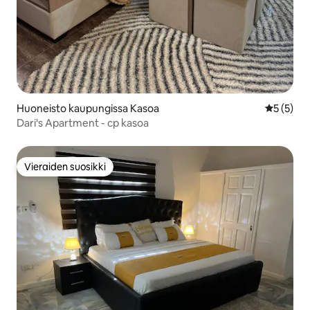
Huoneisto kaupungissa Kasoa
Keskimäär
5 (5)
Dari's Apartment - cp kasoa
Vieraiden suosikki
Vieraiden suosikki