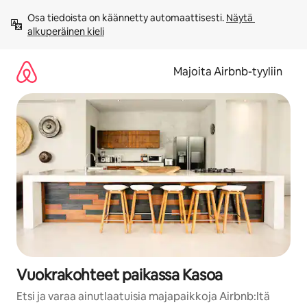
Jätä
Osa tiedoista on käännetty automaattisesti. 
Näytä 
sisältö
alkuperäinen kieli
väliin
Majoita Airbnb-tyyliin
Vuokrakohteet paikassa Kasoa
Etsi ja varaa ainutlaatuisia majapaikkoja Airbnb:ltä