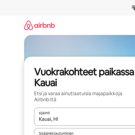
Jätä
sisältö
väliin
Vuokrakohteet paikassa
Kauai
Etsi ja varaa ainutlaatuisia majapaikkoja
Airbnb:ltä
sijainti
Kun tulokset ovat saatavilla, navigoi ylös- ja alas
Sisäänkirjautuminen