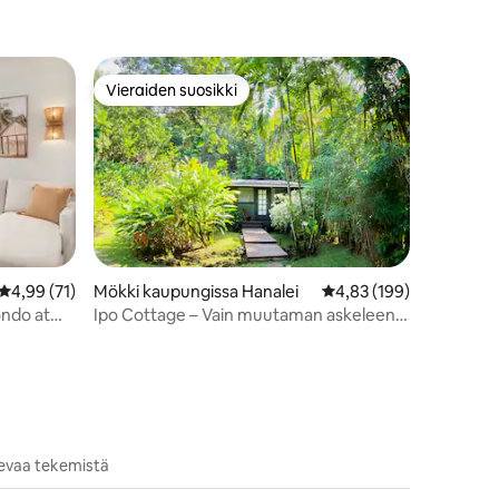
Vieraiden suosikki
istoa
Vieraiden suosikki
Keskimääräinen arvio 4,99/5, 71 arvostelua
4,99 (71)
Mökki kaupungissa Hanalei
Keskimääräinen arvio 4
4,83 (199)
ondo at
Ipo Cottage – Vain muutaman askeleen
päässä rannalta
olevaa tekemistä