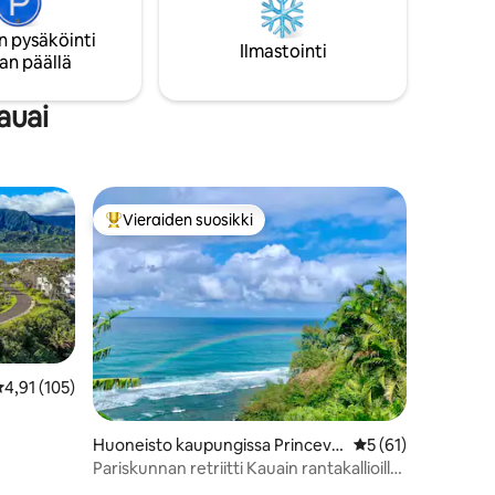
paljon
maailman upeimmista rannoista. Anna
tämän rauhallisen paratiisin uppoutua
n pysäköinti
Z-IV-
Ilmastointi
romanttisuuteen ja autuaaseen
an päällä
rentoutumiseen.
auai
Vieraiden suosikki
Vieraiden suosikkien parhaimmistoa
eskimääräinen arvio 4,91/5, 105 arvostelua
4,91 (105)
Huoneisto kaupungissa Princevill
Keskimääräinen arv
5 (61)
e
Pariskunnan retriitti Kauain rantakallioilla,
ilmastointi