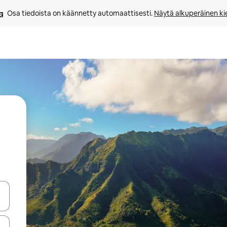
Osa tiedoista on käännetty automaattisesti. 
Näytä alkuperäinen kie
-nuolinäppäimillä tai tutustu koskettamalla tai pyyhkäisemällä.