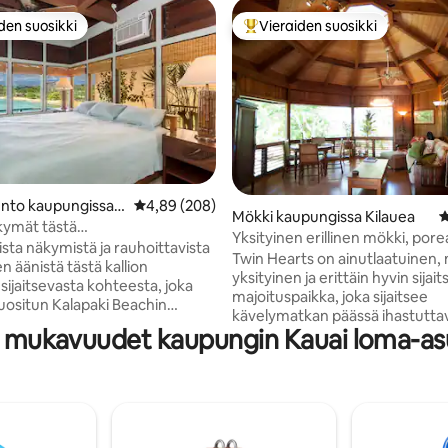
den suosikki
Vieraiden suosikki
n suosikkien parhaimmistoa
Vieraiden suosikkien parhaimm
nto kaupungissa L
Keskimääräinen arvio 4,89/5, 208 arvostelua
4,89 (208)
 5/5, 185 arvostelua
Mökki kaupungissa Kilauea
K
kymät tästä
Yksityinen erillinen mökki, porea
takohteesta
sta näkymistä ja rauhoittavista
kävelymatka rannalle
Twin Hearts on ainutlaatuinen,
 äänistä tästä kallion
yksityinen ja erittäin hyvin sijai
sijaitsevasta kohteesta, joka
majoituspaikka, joka sijaitsee
suositun Kalapaki Beachin
kävelymatkan päässä ihastutta
t mukavuudet kaupungin Kauai loma-as
rannasta. Kilauean kaupunki, jo
a on ilmastointi sekä upeat
ravintoloita ja ostosmahdollisuu
ymät. Mestarissa, jossa
vain 10 minuutin ajomatkan päässä
i, on king-vuode. 2. bd: ssä
moniin mukavuuksiin kuuluvat p
2. kylpyhuone,
tandem-kajakki, rantapyyhkeet
ukone ja kuivain käytävällä
internet (Kauain standardien m
n ulkopuolella, josta on myös