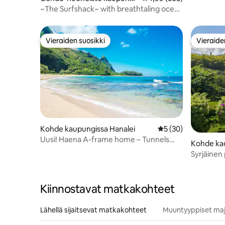
ssa Princeville
~The Surfshack~ with breathtaling ocean
views!!
Vieraiden suosikki
Vieraide
Vieraiden suosikki
Vieraide
Kohde kaupungissa Hanalei
Keskimääräinen arvi
5 (30)
Uusi! Haena A-frame home – Tunnels
Kohde kau
Beachin vieressä
Syrjäinen 
auringonl
Kiinnostavat matkakohteet
Lähellä sijaitsevat matkakohteet
Muuntyyppiset maj