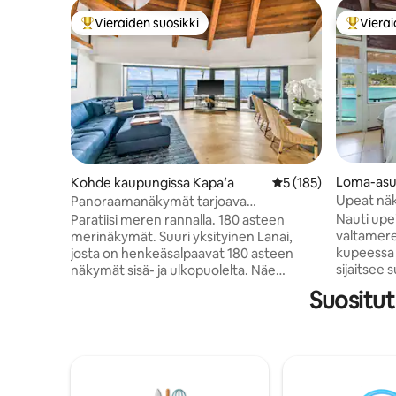
Vieraiden suosikki
Vierai
Vieraiden suosikkien parhaimmistoa
Vieraide
Loma-asu
Kohde kaupungissa Kapaʻa
Keskimääräinen arvio
5 (185)
ihue
Upeat nä
Panoraamanäkymät tarjoava
merenran
luksusasunto rannalla paratiisissa,
Nauti upei
Paratiisi meren rannalla. 180 asteen
ilmastointi
valtameren
merinäkymät. Suuri yksityinen Lanai,
kupeessa 
josta on henkeäsalpaavat 180 asteen
sijaitsee 
näkymät sisä- ja ulkopuolelta. Näe
vieressä. 2 makuuhuonetta, joissa
delfiinejä, valaita, kilpikonnia,
Suositu
molemmiss
sateenkaaria ja uskomattomia
meri- ja vuorinäk
auringonnousuja. Muutaman askeleen
on oma sviitt
päässä rannalta ja keskeisellä paikalla
on queen-vuode. 
kuuluisalla Coconut Coastilla ja
pyykinpes
muutaman askeleen päässä Lae Nanin
olohuonee
rannalta. Rantatuolit ja varusteet