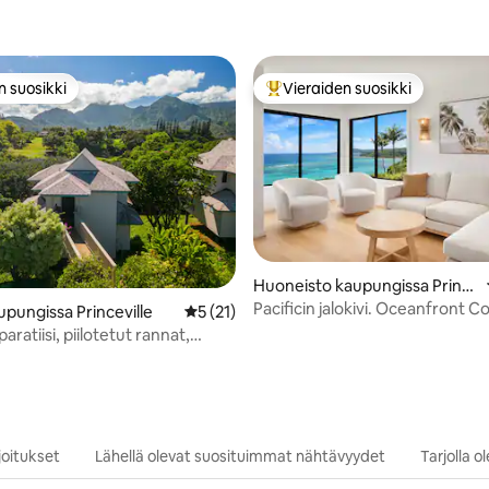
n suosikki
Vieraiden suosikki
n suosikki
Vieraiden suosikkien parhaimm
o 5/5, 30 arvostelua
Huoneisto kaupungissa Princ
eville
Pacificin jalokivi. Oceanfront C
pungissa Princeville
Keskimääräinen arvio 5/5, 21 arvostelua
5 (21)
Sealodge
paratiisi, piilotetut rannat,
asku merellä
oitukset
Lähellä olevat suosituimmat nähtävyydet
Tarjolla 