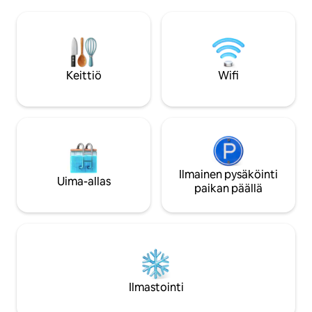
majoittumisestasi erittäin mukavan ja
kuvittelemaan oleva
rentouttavan. Se on paikka, jossa voit
saarella, kuten My
yksinkertaisesti rentoutua ja irrottautua
Santorinilla, mutta
tavallisesta kiireisestä elämäntavasta ja
trooppinen puutar
jättää huolesi taaksesi yksi Sri Lankan
parhaista paikoista Kaikissa kolmessa
Keittiö
Wifi
huoneessa on ilmastointi kuvat otettu
puhelimellani
Ilmainen pysäköinti
Uima-allas
paikan päällä
Ilmastointi