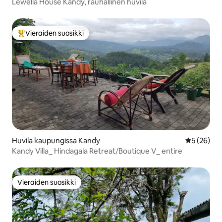
Lewella House Kandy, rauhallinen huvila
Vieraiden suosikki
Vieraiden suosikkien parhaimmistoa
Huvila kaupungissa Kandy
Keskimäärä
5 (26)
Kandy Villa_ Hindagala Retreat/Boutique V_ entire
Vieraiden suosikki
Vieraiden suosikki