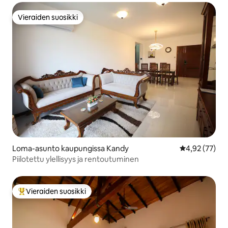
Vieraiden suosikki
Vieraiden suosikki
Loma-asunto kaupungissa Kandy
Keskimääräine
4,92 (77)
Piilotettu ylellisyys ja rentoutuminen
Vieraiden suosikki
Vieraiden suosikkien parhaimmistoa