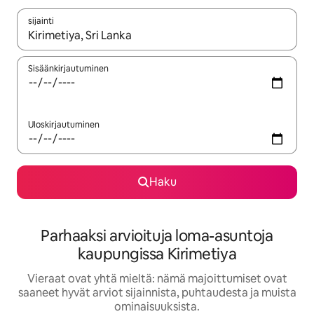
sijainti
Kun tulokset ovat saatavilla, navigoi ylös- ja alas-nuolinäppäimi
Sisäänkirjautuminen
Uloskirjautuminen
Haku
Parhaaksi arvioituja loma-asuntoja
kaupungissa Kirimetiya
Vieraat ovat yhtä mieltä: nämä majoittumiset ovat
saaneet hyvät arviot sijainnista, puhtaudesta ja muista
ominaisuuksista.