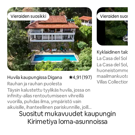
Vieraiden suosikki
Vieraiden suosikk
Vieraiden suosikki
Vieraiden suosikk
Kyklaidinen talo
La Casa del Sol
La Casa del Sol, uu
huoneistomme, jok
maailmankuotoja 
Huvila kaupungissa Digana
Keskimääräinen arvio 4,91/5, 19
4,91 (197)
Villas Collectioniin
Rauhan ja rauhan puolesta
arkkitehtonisia teo
Täysin kalustettu tyylikäs huvila, jossa on
saaneet inspiraatio
infinity-allas rentoutumiseen vihreillä
ympäri maailmaa y
vuorilla, puhdas ilma, ympäristö vain
ensiluokkaiseen v
aikuisille, ihanteellinen pariskunnille, joille
Rauhallinen yhd
Suositut mukavuudet kaupungin
halutaan hieman yksityisyyttä, mutta
huvila, jossa on ka
jotka ovat silti turvassa aidatussa
Kirimetiya loma-asunnoissa
sijaitsee vilkkaas
turvallisessa yhteisössä Mukana on kokki
kaupungin keskust
ja talonmies, jotka tekevät
arkkitehtuurin muk