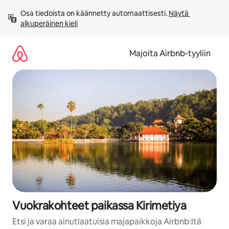
Jätä
Osa tiedoista on käännetty automaattisesti. 
Näytä 
sisältö
alkuperäinen kieli
väliin
Majoita Airbnb-tyyliin
Vuokrakohteet paikassa Kirimetiya
Etsi ja varaa ainutlaatuisia majapaikkoja Airbnb:ltä