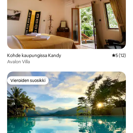
Kohde kaupungissa Kandy
Keskimäärä
5 (12)
Avalon Villa
Vieraiden suosikki
Vieraiden suosikki