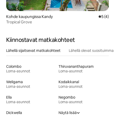
Kohde kaupungissa Kandy
Keskimäär
5 (4)
Tropical Grove
Kiinnostavat matkakohteet
Lähellä sijaitsevat matkakohteet
Lähellä olevat suosituimma
Colombo
Thiruvananthapuram
Loma-asunnot
Loma-asunnot
Weligama
Kodaikkanal
Loma-asunnot
Loma-asunnot
Ella
Negombo
Loma-asunnot
Loma-asunnot
Dickwella
Näytä lisää