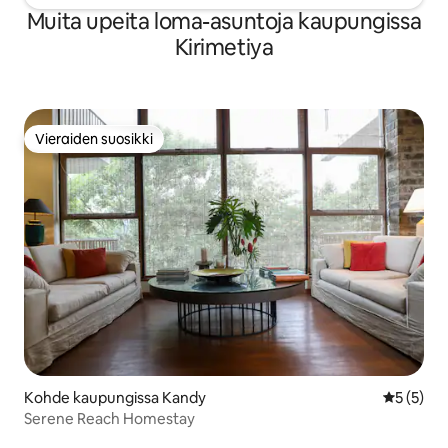
Muita upeita loma-asuntoja kaupungissa
Kirimetiya
Vieraiden suosikki
Vieraiden suosikki
Kohde kaupungissa Kandy
Keskimäär
5 (5)
Serene Reach Homestay