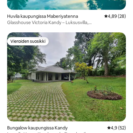
Huvila kaupungissa Maberiyatenna
Keskimääräine
4,89 (28)
Glasshouse Victoria Kandy – Luksusvilla,
kokki/henkilökunta
Vieraiden suosikki
Vieraiden suosikki
Bungalow kaupungissa Kandy
Keskimääräin
4,9 (52)