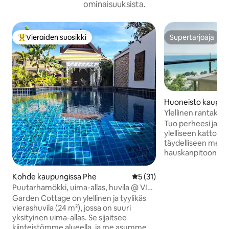
ominaisuuksista.
Vieraiden suosikki
Supertarjoaja
Vieraiden suosikkien parhaimmistoa
Supertarjoaja
Huoneisto kaupun
Ylellinen rantakat
makuuhuonetta • P
Tuo perheesi ja ys
allas
ylelliseen kattohu
täydelliseen mere
hauskanpitoon, m
rentoutumiseen. 🌊 Panoraamanäkymä
merelle jokaisesta
Kohde kaupungissa Phe
Keskimääräinen arvio 5/5, 3
5 (31)
makuuhuonetta • 
Puutarhamökki, uima-allas, huvila @ VIP
Yksityinen porealla
Chain Resort
Garden Cottage on ylellinen ja tyylikäs
parvekkeella 🍽️ Ul
vierashuvila (24 m²), jossa on suuri
älytelevisio | pes
yksityinen uima-allas. Se sijaitsee
🍳 Täysin varustettu keitt
kiinteistömme alueella, ja me asumme