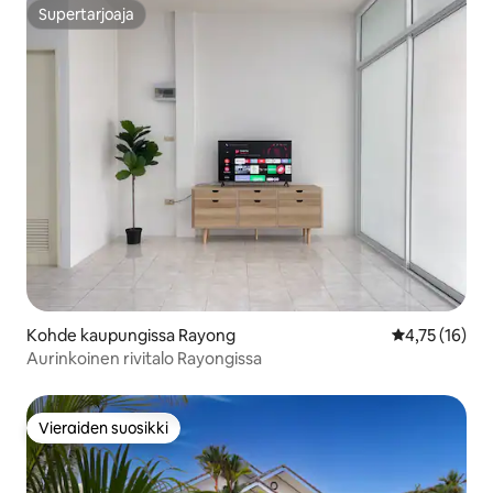
Supertarjoaja
Supertarjoaja
Kohde kaupungissa Rayong
Keskimääräine
4,75 (16)
Aurinkoinen rivitalo Rayongissa
Vieraiden suosikki
Vieraiden suosikki