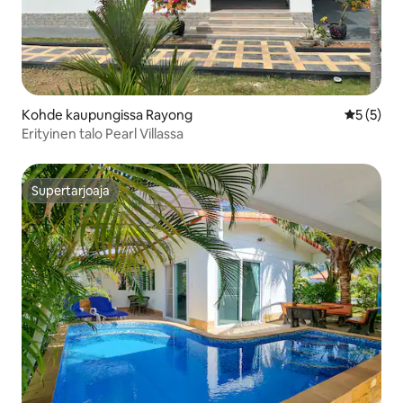
Kohde kaupungissa Rayong
Keskimäär
5 (5)
Erityinen talo Pearl Villassa
Supertarjoaja
Supertarjoaja