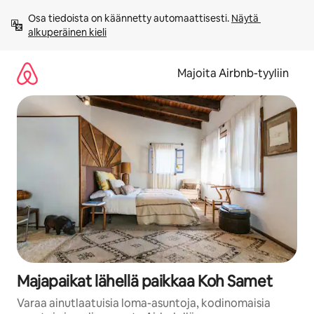
Jätä
Osa tiedoista on käännetty automaattisesti. 
Näytä 
sisältö
alkuperäinen kieli
väliin
Majoita Airbnb-tyyliin
Majapaikat lähellä paikkaa Koh Samet
Varaa ainutlaatuisia loma-asuntoja, kodinomaisia