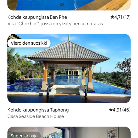
Kohde kaupungissa Ban Phe
Keskimääräin
4,71 (17)
Villa "Chokh di", jossa on yksityinen uima-allas
Vieraiden suosikki
Vieraiden suosikki
Kohde kaupungissa Taphong
Keskimääräine
4,91 (46)
Casa Seaside Beach House
Supertarjoaja