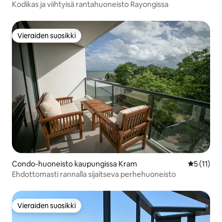
Kodikas ja viihtyisä rantahuoneisto Rayongissa
Vieraiden suosikki
Vieraiden suosikki
Condo-huoneisto kaupungissa Kram
Keskimäärä
5 (11)
Ehdottomasti rannalla sijaitseva perhehuoneisto
Vieraiden suosikki
Vieraiden suosikki