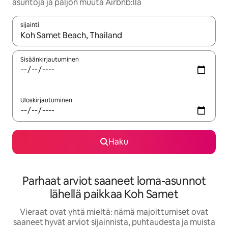
asuntoja ja paljon muuta Airbnb:llä
sijainti
Kun tulokset ovat saatavilla, navigoi ylös- ja alas-nuolinäppäimi
Sisäänkirjautuminen
Uloskirjautuminen
Haku
Parhaat arviot saaneet loma-asunnot
lähellä paikkaa Koh Samet
Vieraat ovat yhtä mieltä: nämä majoittumiset ovat
saaneet hyvät arviot sijainnista, puhtaudesta ja muista