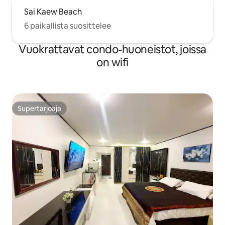
Sai Kaew Beach
6 paikallista suosittelee
Vuokrattavat condo-huoneistot, joissa
on wifi
Supertarjoaja
Supertarjoaja