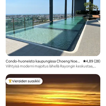
Condo-huoneisto kaupungissa Choeng Noen
Keskimääräine
4,89 (28)
Sub-district
Viihtyisä moderni majoitus lähellä Rayongin keskustaa,
kattoterassin uima-allas
Vieraiden suosikki
Vieraiden suosikkien parhaimmistoa