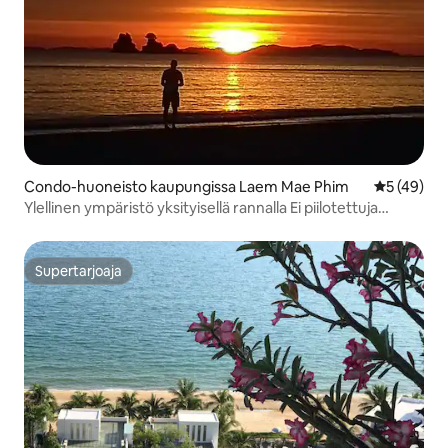
Condo-huoneisto kaupungissa Laem Mae Phim
Keskimäärä
5 (49)
Ylellinen ympäristö yksityisellä rannalla Ei piilotettuja
maksuja
Supertarjoaja
Supertarjoaja