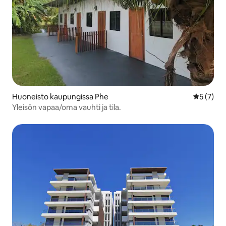
Huoneisto kaupungissa Phe
Keskimäär
5 (7)
Yleisön vapaa/oma vauhti ja tila.