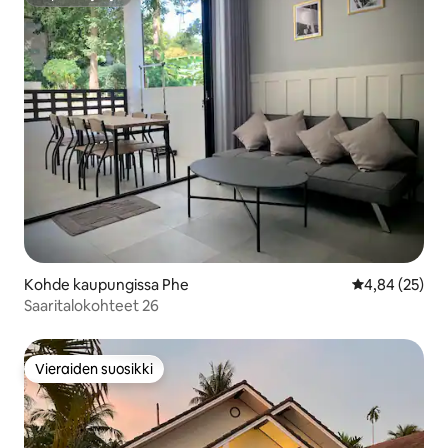
Supertarjoaja
Kohde kaupungissa Phe
Keskimääräine
4,84 (25)
Saaritalokohteet 26
Vieraiden suosikki
Vieraiden suosikki