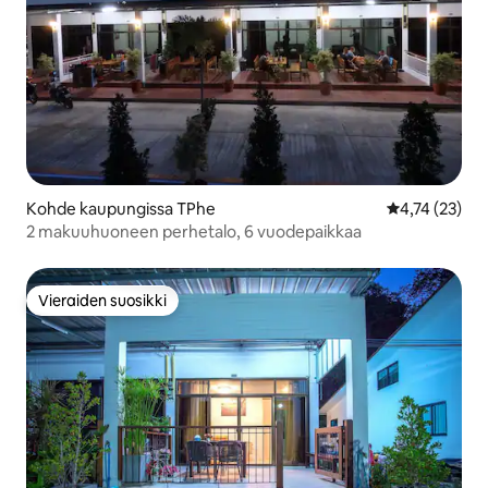
Kohde kaupungissa TPhe
Keskimääräine
4,74 (23)
2 makuuhuoneen perhetalo, 6 vuodepaikkaa
Vieraiden suosikki
Vieraiden suosikki