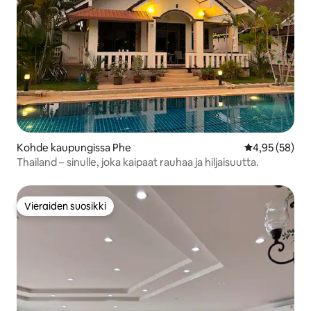
Kohde kaupungissa Phe
Keskimääräine
4,95 (58)
Thailand – sinulle, joka kaipaat rauhaa ja hiljaisuutta.
Vieraiden suosikki
Vieraiden suosikki