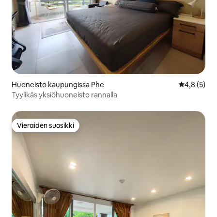
Huoneisto kaupungissa Phe
Keskimääräi
4,8 (5)
Tyylikäs yksiöhuoneisto rannalla
Vieraiden suosikki
Vieraiden suosikki