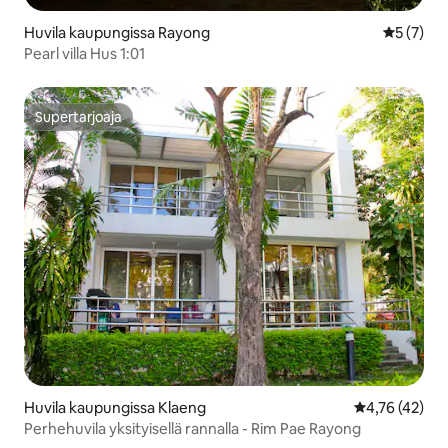
Huvila kaupungissa Rayong
Keskimäär
5 (7)
Pearl villa Hus 1:01
Supertarjoaja
Supertarjoaja
Huvila kaupungissa Klaeng
Keskimääräine
4,76 (42)
Perhehuvila yksityisellä rannalla - Rim Pae Rayong