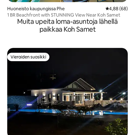
Huoneisto kaupungissa Phe
Keskimääräine
4,88 (68)
1 BR Beachfront with STUNNING View Near Koh Samet
Muita upeita loma-asuntoja lähellä
paikkaa Koh Samet
Vieraiden suosikki
Vieraiden suosikki