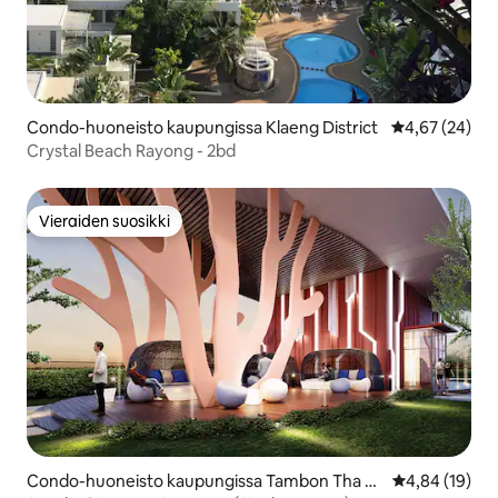
Condo-huoneisto kaupungissa Klaeng District
Keskimääräine
4,67 (24)
Crystal Beach Rayong - 2bd
Vieraiden suosikki
Vieraiden suosikki
Condo-huoneisto kaupungissa Tambon Tha Pr
Keskimääräine
4,84 (19)