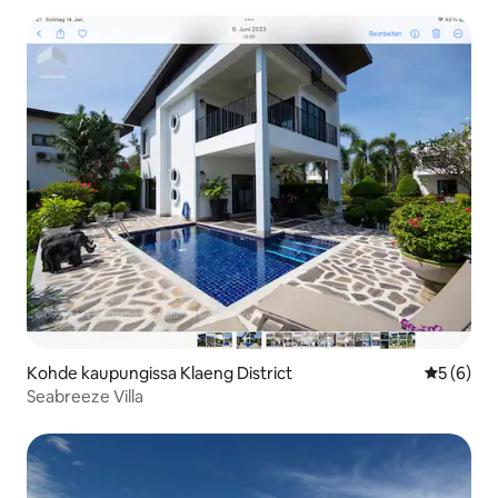
Kohde kaupungissa Klaeng District
Keskimäär
5 (6)
Seabreeze Villa