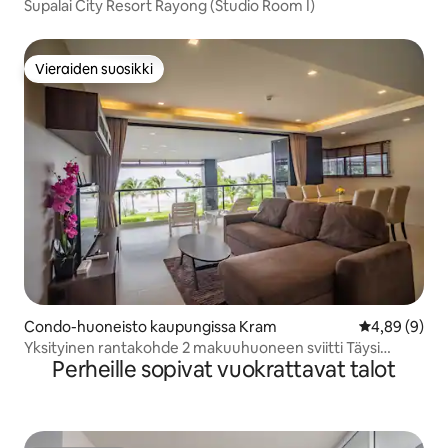
adu
Supalai City Resort Rayong (Studio Room I)
Vieraiden suosikki
Vieraiden suosikki
Condo-huoneisto kaupungissa Kram
Keskimääräin
4,89 (9)
Yksityinen rantakohde 2 makuuhuoneen sviitti Täysi
Perheille sopivat vuokrattavat talot
merinäkymä