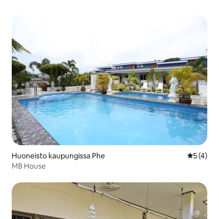
Huoneisto kaupungissa Phe
Keskimäär
5 (4)
MB House