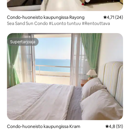
Condo-huoneisto kaupungissa Rayong
Keskimääräine
4,71 (24)
Sea Sand Sun Condo #Luonto tuntuu #Rentouttava
Supertarjoaja
Supertarjoaja
Condo-huoneisto kaupungissa Kram
Keskimääräin
4,8 (51)