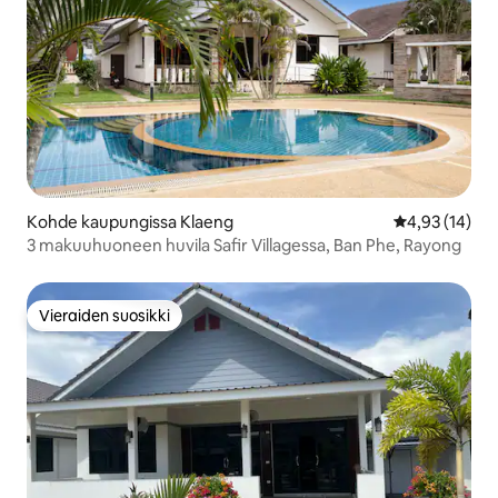
Kohde kaupungissa Klaeng
Keskimääräine
4,93 (14)
3 makuuhuoneen huvila Safir Villagessa, Ban Phe, Rayong
Vieraiden suosikki
Vieraiden suosikki