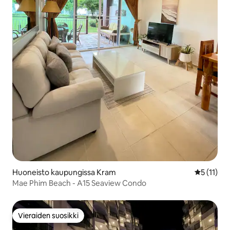
Huoneisto kaupungissa Kram
Keskimäärä
5 (11)
Mae Phim Beach - A15 Seaview Condo
Vieraiden suosikki
Vieraiden suosikki