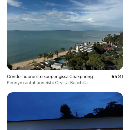
Condo-huoneisto kaupungissa Chakphong
Keskimäär
5 (4)
Pennyn rantahuoneisto Crystal Beachilla