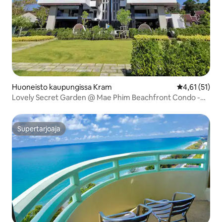
Huoneisto kaupungissa Kram
Keskimääräine
4,61 (51)
Lovely Secret Garden @ Mae Phim Beachfront Condo -
kohde
Supertarjoaja
Supertarjoaja