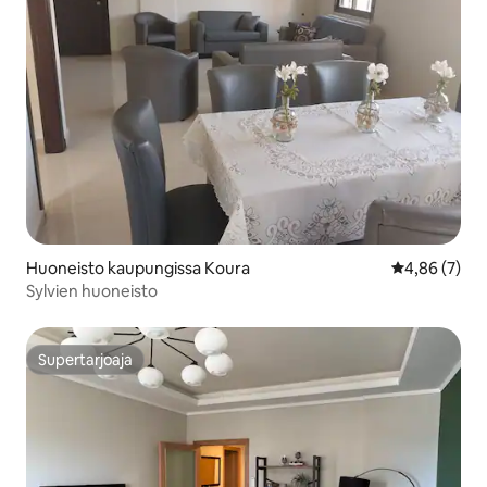
Huoneisto kaupungissa Koura
Keskimääräin
4,86 (7)
Sylvien huoneisto
Supertarjoaja
Supertarjoaja