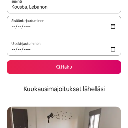
sijainti
Kun tulokset ovat saatavilla, navigoi ylös- ja alas-nuolinäppäimi
Sisäänkirjautuminen
Uloskirjautuminen
Haku
Kuukausimajoitukset lähelläsi