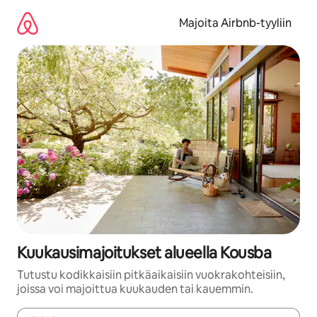
Jätä
sisältö
Majoita Airbnb-tyyliin
väliin
Kuukausimajoitukset alueella Kousba
Tutustu kodikkaisiin pitkäaikaisiin vuokrakohteisiin,
joissa voi majoittua kuukauden tai kauemmin.