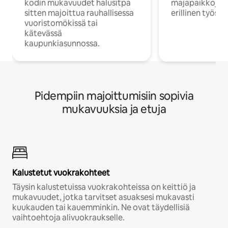
kodin mukavuudet halusitpa
majapaikkoja, jo
sitten majoittua rauhallisessa
erillinen työske
vuoristomökissä tai
kätevässä
kaupunkiasunnossa.
Pidempiin majoittumisiin sopivia
mukavuuksia ja etuja
Kalustetut vuokrakohteet
Täysin kalustetuissa vuokrakohteissa on keittiö ja
mukavuudet, jotka tarvitset asuaksesi mukavasti
kuukauden tai kauemminkin. Ne ovat täydellisiä
vaihtoehtoja alivuokraukselle.