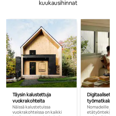
kuukausihinnat
Täysin kalustettuja
Digitaaliset n
vuokrakohteita
työmatkalais
Näissä kalustetuissa
Nomadeille ja
vuokrakohteissa on kaikki
etätyöntekijöi