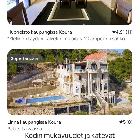
Huoneisto kaupungissa Koura
Keskimääräin
4,91 (11)
*Ylellinen täyden palvelun majoitus. 20 ampeerin sähkö
(24/7) | Lähellä Tripoliin*
Supertarjoaja
Supertarjoaja
Linna kaupungissa Koura
Keskimäär
5 (8)
Palatsi taivaassa
Kodin mukavuudet ja kätevät