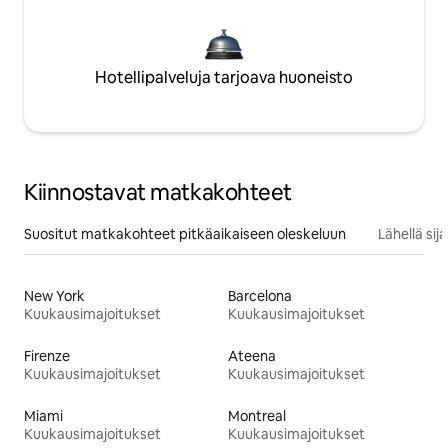
Hotellipalveluja tarjoava huoneisto
Kiinnostavat matkakohteet
Suositut matkakohteet pitkäaikaiseen oleskeluun
Lähellä si
New York
Barcelona
Kuukausimajoitukset
Kuukausimajoitukset
Firenze
Ateena
Kuukausimajoitukset
Kuukausimajoitukset
Miami
Montreal
Kuukausimajoitukset
Kuukausimajoitukset