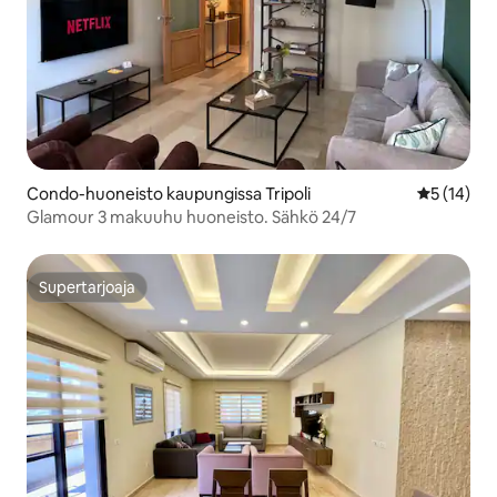
Condo-huoneisto kaupungissa Tripoli
Keskimäärä
5 (14)
Glamour 3 makuuhu huoneisto. Sähkö 24/7
Supertarjoaja
Supertarjoaja