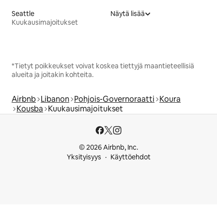
Seattle
Näytä lisää
Kuukausimajoitukset
*Tietyt poikkeukset voivat koskea tiettyjä maantieteellisiä
alueita ja joitakin kohteita.
Airbnb
Libanon
Pohjois-Governoraatti
Koura
Kousba
Kuukausimajoitukset
© 2026 Airbnb, Inc.
Yksityisyys
Käyttöehdot