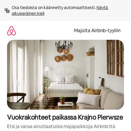
Jätä
Osa tiedoista on käännetty automaattisesti. 
Näytä 
sisältö
alkuperäinen kieli
väliin
Majoita Airbnb-tyyliin
Vuokrakohteet paikassa Krajno Pierwsze
Etsi ja varaa ainutlaatuisia majapaikkoja Airbnb:ltä