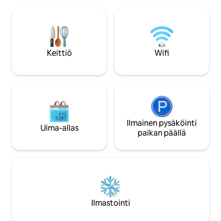
autoasemalta, tak
kuten: Chęcinin linna, Jaskinia Raj -luola,
bussipysäkiltä, kaupat, ravintolat, puisto
Sobkówin ritarilinna, Kielcen
ja kävelykatu Sienkiewicz
maaseutumuseo * - lisämaksu
tarjoamme portin 
se voi pysäköidä t
eteen.
Keittiö
Wifi
Ilmainen pysäköinti
Uima-allas
paikan päällä
Ilmastointi