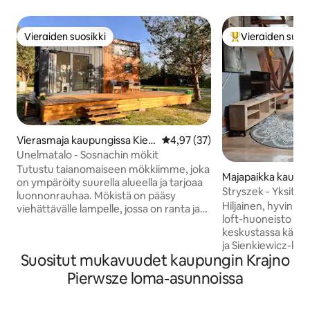
Vieraiden suosikki
Vieraiden suosi
Vieraiden suosikki
Vieraiden suosik
Vierasmaja kaupungissa Kielc
Keskimääräinen arvio 4,97/5, 3
4,97 (37)
e
Unelmatalo - Sosnachin mökit
Tutustu taianomaiseen mökkiimme, joka
Majapaikka kaupun
on ympäröity suurella alueella ja tarjoaa
ce
Stryszek - Yksityi
luonnonrauhaa. Mökistä on pääsy
keskustassa
Hiljainen, hyvin om
viehättävälle lampelle, jossa on ranta ja
loft-huoneisto ai
viehättävä laiturin. Voit rentoutua
keskustassa kävel
*saunessa ja *porealtaassa, joista on
ja Sienkiewicz-katujen 
näkymä lampaan ja Nida-joen vanhaan
Suositut mukavuudet kaupungin Krajno
sinut tuntemaan ol
suistoon, tai heilua riippumatossa puun
se oli kotimme viim
alla. Aktiivisille vieraillemme tarjoamme
Pierwsze loma-asunnoissa
kodikas, lämmin ja kutsuva
*melontaa Nida-joella ja *pyöräretkiä
sijainti: 300 metrin
sekä *retkiä lähimpiin nähtävyyksiin,