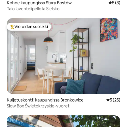
Kohde kaupungissa Stary Bostów
Keskimäär
5 (3)
Talo laventelipellolla Sielsko
Vieraiden suosikki
Vieraiden suosikkien parhaimmistoa
Kuljetuskontti kaupungissa Bronkowice
Keskimäärä
5 (25)
Slow Box Świętokrzyskie-vuoret