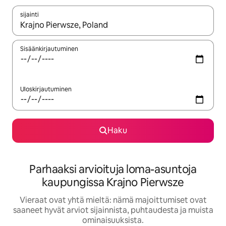
sijainti
Kun tulokset ovat saatavilla, navigoi ylös- ja alas-nuolinäppäimi
Sisäänkirjautuminen
Uloskirjautuminen
Haku
Parhaaksi arvioituja loma-asuntoja
kaupungissa Krajno Pierwsze
Vieraat ovat yhtä mieltä: nämä majoittumiset ovat
saaneet hyvät arviot sijainnista, puhtaudesta ja muista
ominaisuuksista.