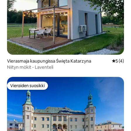
Vierasmaja kaupungissa Święta Katarzyna
Keskimäär
5 (4)
Niityn mökit - Laventeli
Vieraiden suosikki
Vieraiden suosikki