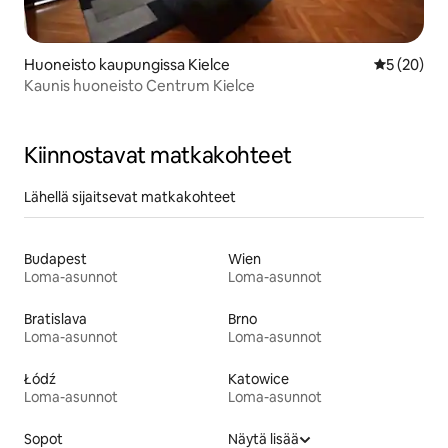
Huoneisto kaupungissa Kielce
Keskimäärä
5 (20)
Kaunis huoneisto Centrum Kielce
Kiinnostavat matkakohteet
Lähellä sijaitsevat matkakohteet
Budapest
Wien
Loma-asunnot
Loma-asunnot
Bratislava
Brno
Loma-asunnot
Loma-asunnot
Łódź
Katowice
Loma-asunnot
Loma-asunnot
Sopot
Näytä lisää