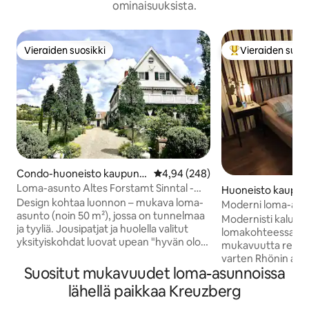
ominaisuuksista.
Vieraiden suosikki
Vieraiden suosi
Vieraiden suosikki
Vieraiden suosik
Condo-huoneisto kaupungi
Keskimääräinen arvio 4,94/5, 24
4,94 (248)
ssa Sinntal
Loma-asunto Altes Forstamt Sinntal -
Huoneisto kaupung
luonnollisesti ihastuttava
Design kohtaa luonnon – mukava loma-
flecken
Moderni loma-asu
asunto (noin 50 m²), jossa on tunnelmaa
Kreuzbergin lähell
Modernisti kalust
ja tyyliä. Jousipatjat ja huolella valitut
lomakohteessamme 
yksityiskohdat luovat upean "hyvän olon
mukavuutta rento
ilmapiirin" Oma sisäänkäynti maanpinnan
varten Rhönin alue
tasolla vehreään lampipuutarhaan, jossa
Suositut mukavuudet loma-asunnoissa
huoneistossa on 2 e
on terassi/viiniköynnöksillä peitetty
makuuhuonetta ja v
lähellä paikkaa Kreuzberg
kuistia + aurinkoinen niitty
joten se on ihantee
Luonnonuimala, vaellus, perhokalastus,