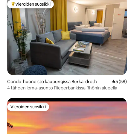
Vieraiden suosikki
Vieraiden suosikkien parhaimmistoa
Condo-huoneisto kaupungissa Burkardroth
Keskimäärä
5 (58)
4 tähden loma-asunto Fliegerbankissa Rhönin alueella
Vieraiden suosikki
Vieraiden suosikki