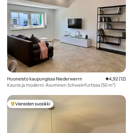
Huoneisto kaupungissa Niederwerrn
Keskimääräine
4,92 (12)
Kaunis ja moderni: Asuminen Schweinfurtissa (50 m²)
Vieraiden suosikki
Vieraiden suosikkien parhaimmistoa