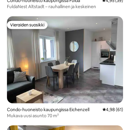
Condo-huoneisto kaupungissa Fulda
Keskimääräine
4,95 (39)
FuldaNest Altstadt – rauhallinen ja keskeinen
Vieraiden suosikki
Vieraiden suosikki
Condo-huoneisto kaupungissa Eichenzell
Keskimääräine
4,98 (61)
Mukava uusi asunto 70 m²