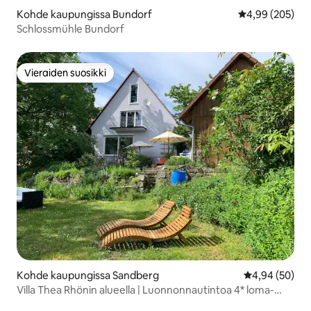
Kohde kaupungissa Bundorf
Keskimääräinen
4,99 (205)
Schlossmühle Bundorf
Vieraiden suosikki
Vieraiden suosikki
Kohde kaupungissa Sandberg
Keskimääräine
4,94 (50)
Villa Thea Rhönin alueella | Luonnonnautintoa 4* loma-
asunnossa