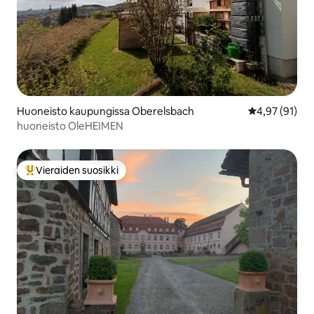
Huoneisto kaupungissa Oberelsbach
Keskimääräine
4,97 (91)
huoneisto OleHEIMEN
Vieraiden suosikki
Vieraiden suosikkien parhaimmistoa