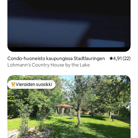
Condo-huoneisto kaupungissa Stadtlauringen
Keskimääräine
4,91 (22)
Lohmann's Country House by the Lake
Vieraiden suosikki
Vieraiden suosikkien parhaimmistoa