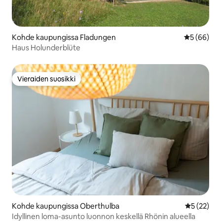
Kohde kaupungissa Fladungen
Keskimäärä
5 (66)
Haus Holunderblüte
Vieraiden suosikki
Vieraiden suosikki
Kohde kaupungissa Oberthulba
Keskimäärä
5 (22)
Idyllinen loma-asunto luonnon keskellä Rhönin alueella