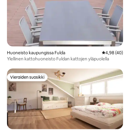
Huoneisto kaupungissa Fulda
Keskimääräine
4,98 (40)
Ylellinen kattohuoneisto Fuldan kattojen yläpuolella
Vieraiden suosikki
Vieraiden suosikki