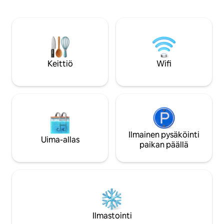
ystäville, patikoijill
metsästys paikan päällä Kauniit kylpylät
Parveke on täydel
ja hiihtokeskukset ympärillä
päivän jälkeen rauh
Huippuluokan pyöräreittiverkosto, esim.
Grilli on valmis.
Rhön-Express-pyöräreitti, Rhön-Sinntal-
majoitustilaa neljäl
pyöräreitti, R2 Fulda, Rhön, FFM +
Tupakointi ja lemm
Würzburg ovat helposti saavutettavissa.
sallittuja huoneist
Keittiö
Wifi
Onnettomuusriski esim. pikkulapsille
lammella! 1 lemmikki tervetullut
Ilmainen pysäköinti
Uima-allas
paikan päällä
Ilmastointi