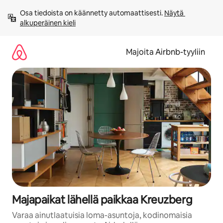
Jätä
Osa tiedoista on käännetty automaattisesti. 
Näytä 
sisältö
alkuperäinen kieli
väliin
Majoita Airbnb-tyyliin
Majapaikat lähellä paikkaa Kreuzberg
Varaa ainutlaatuisia loma-asuntoja, kodinomaisia