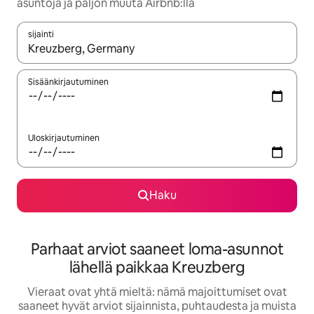
asuntoja ja paljon muuta Airbnb:llä
sijainti
Kun tulokset ovat saatavilla, navigoi ylös- ja alas-nuolinäppäimi
Sisäänkirjautuminen
Uloskirjautuminen
Haku
Parhaat arviot saaneet loma-asunnot
lähellä paikkaa Kreuzberg
Vieraat ovat yhtä mieltä: nämä majoittumiset ovat
saaneet hyvät arviot sijainnista, puhtaudesta ja muista