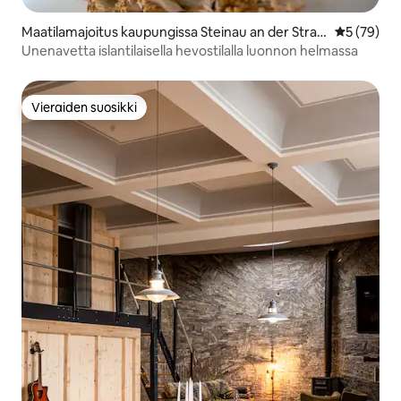
Maatilamajoitus kaupungissa Steinau an der Straß
Keskimäärä
5 (79)
e
Unenavetta islantilaisella hevostilalla luonnon helmassa
Vieraiden suosikki
Vieraiden suosikki