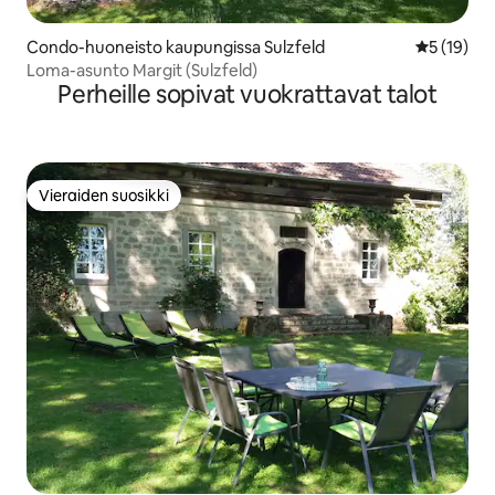
Condo-huoneisto kaupungissa Sulzfeld
Keskimäärä
5 (19)
Loma-asunto Margit (Sulzfeld)
Perheille sopivat vuokrattavat talot
Vieraiden suosikki
Vieraiden suosikki