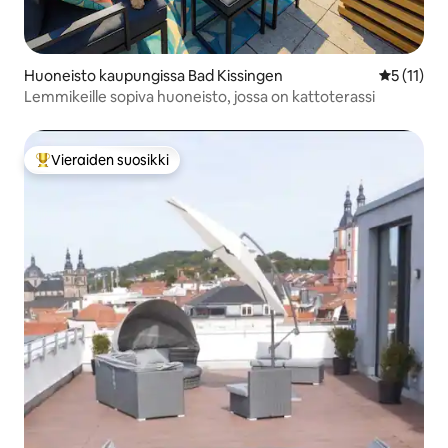
Huoneisto kaupungissa Bad Kissingen
Keskimäärä
5 (11)
Lemmikeille sopiva huoneisto, jossa on kattoterassi
Vieraiden suosikki
Vieraiden suosikkien parhaimmistoa