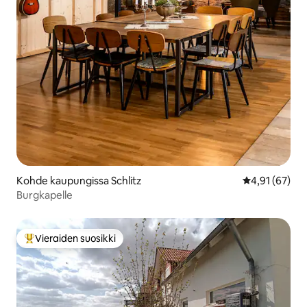
Kohde kaupungissa Schlitz
Keskimääräine
4,91 (67)
Burgkapelle
Vieraiden suosikki
Vieraiden suosikkien parhaimmistoa