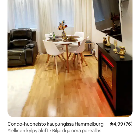
Condo-huoneisto kaupungissa Hammelburg
Keskimääräine
4,99 (76)
Ylellinen kylpyläloft • Biljardi ja oma poreallas