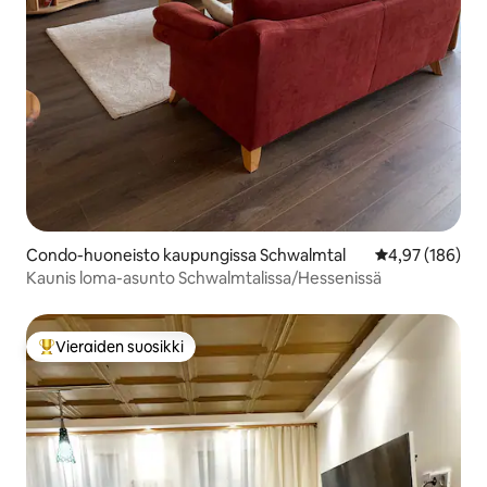
Condo-huoneisto kaupungissa Schwalmtal
Keskimääräinen
4,97 (186)
Kaunis loma-asunto Schwalmtalissa/Hessenissä
Vieraiden suosikki
Vieraiden suosikkien parhaimmistoa