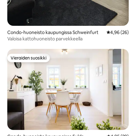
Condo-huoneisto kaupungissa Schweinfurt
Keskimääräine
4,96 (26)
Valoisa kattohuoneisto parvekkeella
Vieraiden suosikki
Vieraiden suosikki