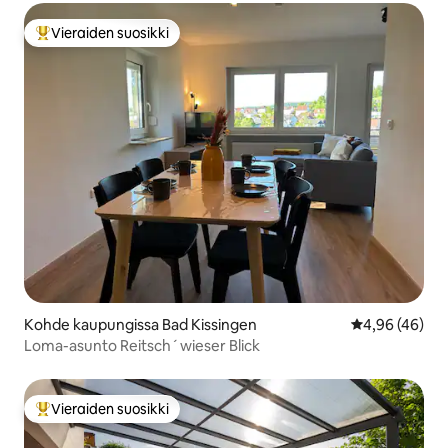
Vieraiden suosikki
Vieraiden suosikkien parhaimmistoa
Kohde kaupungissa Bad Kissingen
Keskimääräine
4,96 (46)
Loma-asunto Reitsch´wieser Blick
Vieraiden suosikki
Vieraiden suosikkien parhaimmistoa