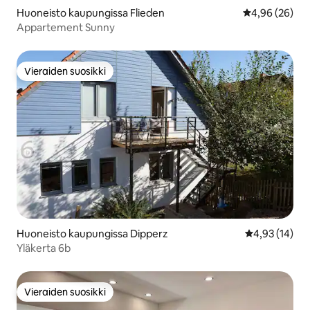
Huoneisto kaupungissa Flieden
Keskimääräine
4,96 (26)
Appartement Sunny
Vieraiden suosikki
Vieraiden suosikki
Huoneisto kaupungissa Dipperz
Keskimääräine
4,93 (14)
Yläkerta 6b
Vieraiden suosikki
Vieraiden suosikki