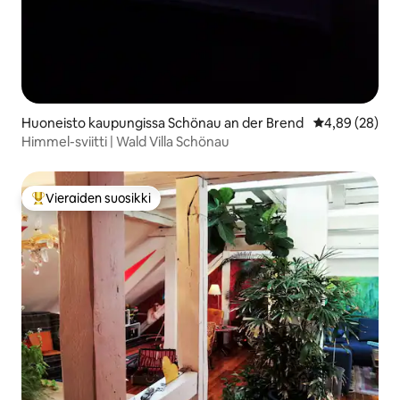
Huoneisto kaupungissa Schönau an der Brend
Keskimääräine
4,89 (28)
Himmel-sviitti | Wald Villa Schönau
Vieraiden suosikki
Vieraiden suosikkien parhaimmistoa