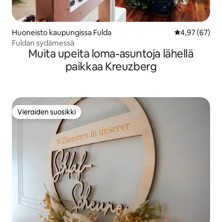
Huoneisto kaupungissa Fulda
Keskimääräine
4,97 (67)
Fuldan sydämessä
Muita upeita loma-asuntoja lähellä
paikkaa Kreuzberg
Vieraiden suosikki
Vieraiden suosikki