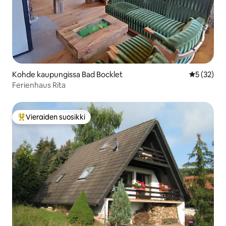
Kohde kaupungissa Bad Bocklet
Keskimäärä
5 (32)
Ferienhaus Rita
Vieraiden suosikki
Vieraiden suosikkien parhaimmistoa