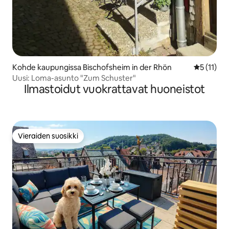
Kohde kaupungissa Bischofsheim in der Rhön
Keskimäärä
5 (11)
Uusi: Loma-asunto "Zum Schuster"
Ilmastoidut vuokrattavat huoneistot
Vieraiden suosikki
Vieraiden suosikki