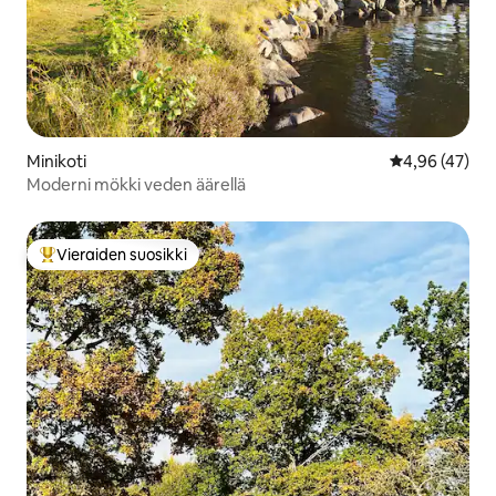
Minikoti
Keskimääräine
4,96 (47)
Moderni mökki veden äärellä
Vieraiden suosikki
Vieraiden suosikkien parhaimmistoa