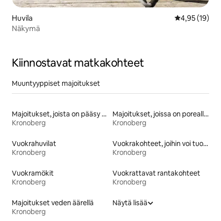
Huvila
Keskimääräine
4,95 (19)
Näkymä
Kiinnostavat matkakohteet
Muuntyyppiset majoitukset
Majoitukset, joista on pääsy rannalle
Majoitukset, joissa on poreallas
Kronoberg
Kronoberg
Vuokrahuvilat
Vuokrakohteet, joihin voi tuoda lemmikin
Kronoberg
Kronoberg
Vuokramökit
Vuokrattavat rantakohteet
Kronoberg
Kronoberg
Majoitukset veden äärellä
Näytä lisää
Kronoberg