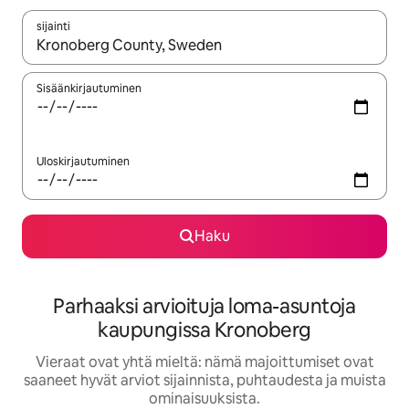
sijainti
Kun tulokset ovat saatavilla, navigoi ylös- ja alas-nuolinäppäimi
Sisäänkirjautuminen
Uloskirjautuminen
Haku
Parhaaksi arvioituja loma-asuntoja
kaupungissa Kronoberg
Vieraat ovat yhtä mieltä: nämä majoittumiset ovat
saaneet hyvät arviot sijainnista, puhtaudesta ja muista
ominaisuuksista.