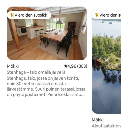
Vieraiden suosikki
Vieraiden suosi
Vieraiden suosikkien parhaimmistoa
Vieraiden suosik
Mökki
Keskimääräinen arvio 4,96/5, 30
4,96 (303)
Stenhaga – talo omalla järvellä
Stenhaga, talo, jossa on järven tontti,
noin 80 metrin päässä omasta
järvestämme. Suuri puinen terassi, jossa
on pöytä ja istuimet. Pieni hiekkaranta.
Kelluva laituri, jossa on uima-tikkaat. Talo
on lähellä Smedstugania, toista
taloamme, jota vuokraamme täällä
Airbnb: llä. Kalastus sisältyy hintaan.
Mökki
Suunniteltu lohi. Vuokraan sisältyy yksi
Ainutlaatuinen sija
kala, sen jälkeen 100 SEK / lohi.