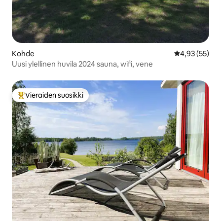
Kohde
Keskimääräine
4,93 (55)
Uusi ylellinen huvila 2024 sauna, wifi, vene
Vieraiden suosikki
Vieraiden suosikkien parhaimmistoa