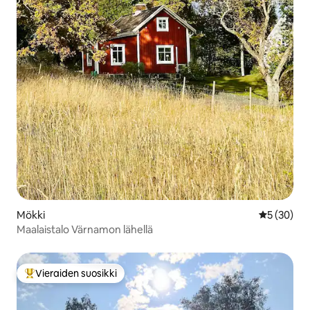
Mökki
Keskimäärä
5 (30)
Maalaistalo Värnamon lähellä
Vieraiden suosikki
Vieraiden suosikkien parhaimmistoa