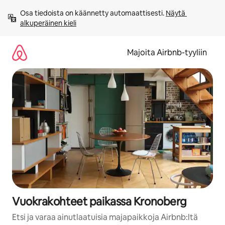
Jätä
Osa tiedoista on käännetty automaattisesti. 
Näytä 
sisältö
alkuperäinen kieli
väliin
Majoita Airbnb-tyyliin
Vuokrakohteet paikassa Kronoberg
Etsi ja varaa ainutlaatuisia majapaikkoja Airbnb:ltä