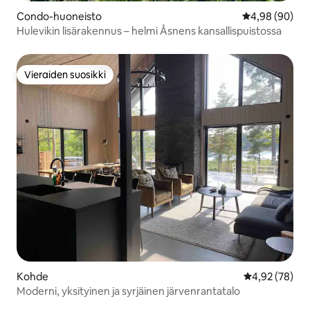
Condo-huoneisto
Keskimääräine
4,98 (90)
Hulevikin lisärakennus – helmi Åsnens kansallispuistossa
Vieraiden suosikki
Vieraiden suosikki
Kohde
Keskimääräine
4,92 (78)
Moderni, yksityinen ja syrjäinen järvenrantatalo