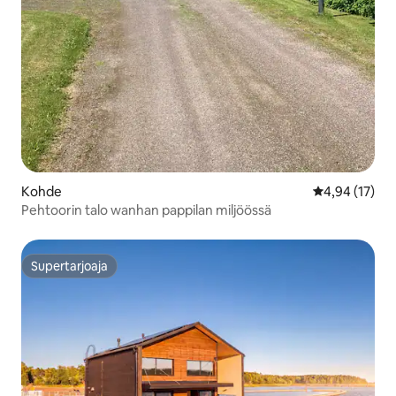
Kohde
Keskimääräine
4,94 (17)
Pehtoorin talo wanhan pappilan miljöössä
Supertarjoaja
Supertarjoaja