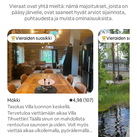
Vieraat ovat yhtä mieltä: nämä majoitukset, joista on
pääsy järvelle, ovat saaneet hyvät arviot sijainnista,
puhtaudesta ja muista ominaisuuksista.
Vieraiden suosikki
Vieraiden suosi
Vieraiden suosikkien parhaimmistoa
Vieraiden suosik
Mökki
Keskimääräinen arvio 4,98/5, 10
4,98 (107)
Tasokas Villa luonnon keskellä.
Tervetuloa viettämään aikaa Villa
Tihvettiin! Täällä sinun on mahdollista
rentoutua saunoen ja uiden. Voit myös
viettää aikaa ulkoilemalla, pyöräilemällä,
melomalla suppailemalla tai metsässä