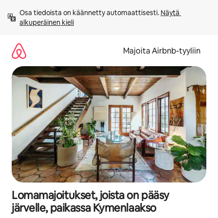
Jätä
Osa tiedoista on käännetty automaattisesti. 
Näytä 
sisältö
alkuperäinen kieli
väliin
Majoita Airbnb-tyyliin
Lomamajoitukset, joista on pääsy
järvelle, paikassa Kymenlaakso