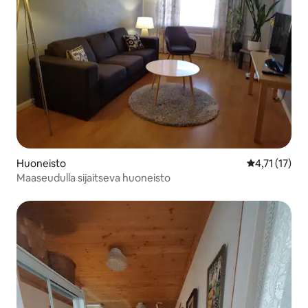
Huoneisto
Keskimääräin
4,71 (17)
Maaseudulla sijaitseva huoneisto