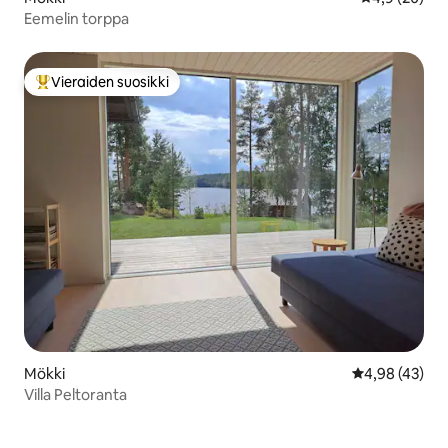
Eemelin torppa
Vieraiden suosikki
Vieraiden suosikkien parhaimmistoa
Mökki
Keskimääräine
4,98 (43)
Villa Peltoranta