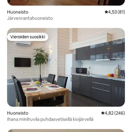
Huoneisto
Keskimääräine
4,53 (81)
Järvenrantahuoneisto
Vieraiden suosikki
Vieraiden suosikki
Huoneisto
Keskimääräinen
4,82 (246)
Ihana minihuvila puhdasvetisellä kivijärvellä