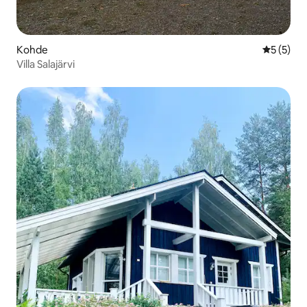
Kohde
Keskimäär
5 (5)
Villa Salajärvi