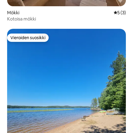
Mökki
Keskimäär
5 (3)
Kotoisa mökki
Vieraiden suosikki
Vieraiden suosikki