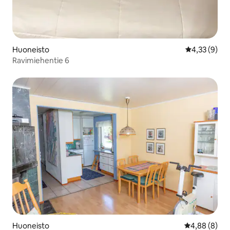
Huoneisto
Keskimääräin
4,33 (9)
Ravimiehentie 6
Huoneisto
Keskimääräin
4,88 (8)