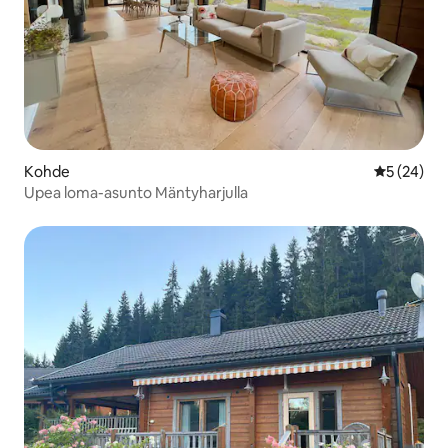
Kohde
Keskimäärä
5 (24)
Upea loma-asunto Mäntyharjulla