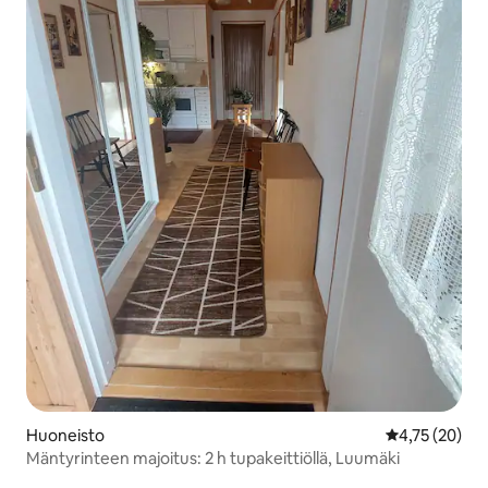
Huoneisto
Keskimääräine
4,75 (20)
Mäntyrinteen majoitus: 2 h tupakeittiöllä, Luumäki