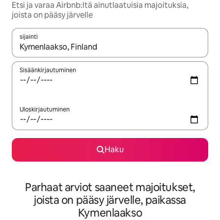
Etsi ja varaa Airbnb:ltä ainutlaatuisia majoituksia,
joista on pääsy järvelle
sijainti
Kun tulokset ovat saatavilla, navigoi ylös- ja alas-nuolinäppäimi
Sisäänkirjautuminen
Uloskirjautuminen
Haku
Parhaat arviot saaneet majoitukset,
joista on pääsy järvelle, paikassa
Kymenlaakso