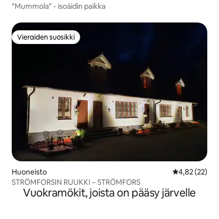
"Mummola" - isoäidin paikka
Vieraiden suosikki
Vieraiden suosikki
Huoneisto
Keskimääräine
4,82 (22)
STRÖMFORSIN RUUKKI – STRÖMFORS
Vuokramökit, joista on pääsy järvelle