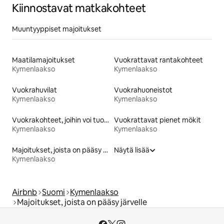
Kiinnostavat matkakohteet
Muuntyyppiset majoitukset
Maatilamajoitukset
Vuokrattavat rantakohteet
Kymenlaakso
Kymenlaakso
Vuokrahuvilat
Vuokrahuoneistot
Kymenlaakso
Kymenlaakso
Vuokrakohteet, joihin voi tuoda lemmikin
Vuokrattavat pienet mökit
Kymenlaakso
Kymenlaakso
Majoitukset, joista on pääsy rannalle
Näytä lisää
Kymenlaakso
Airbnb
Suomi
Kymenlaakso
Majoitukset, joista on pääsy järvelle