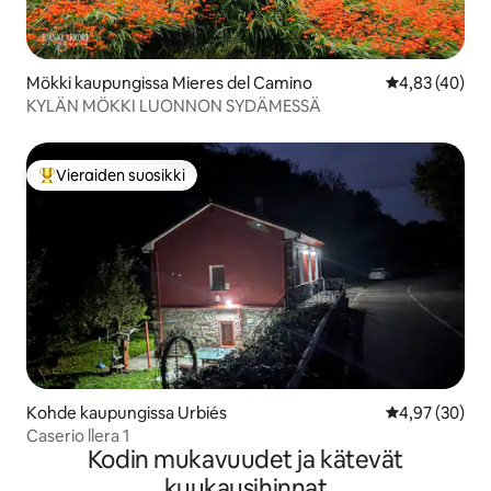
Mökki kaupungissa Mieres del Camino
Keskimääräine
4,83 (40)
KYLÄN MÖKKI LUONNON SYDÄMESSÄ
Vieraiden suosikki
Vieraiden suosikkien parhaimmistoa
Kohde kaupungissa Urbiés
Keskimääräine
4,97 (30)
Caserio llera 1
Kodin mukavuudet ja kätevät
kuukausihinnat