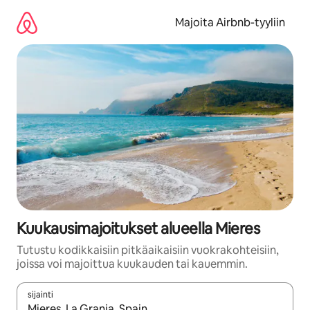
Jätä
sisältö
Majoita Airbnb-tyyliin
väliin
Kuukausimajoitukset alueella Mieres
Tutustu kodikkaisiin pitkäaikaisiin vuokrakohteisiin,
joissa voi majoittua kuukauden tai kauemmin.
sijainti
Kun tulokset ovat saatavilla, navigoi ylös- ja alas-nuolinäppäimi