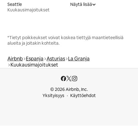
Seattle
Näytä lisää
Kuukausimajoitukset
*Tietyt poikkeukset voivat koskea tiettyjä maantieteellisiä
alueita ja joitakin kohteita.
Airbnb
Espanja
Asturias
La Granja
Kuukausimajoitukset
© 2026 Airbnb, Inc.
Yksityisyys
Käyttöehdot