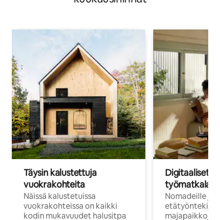
Täysin kalustettuja
Digitaaliset n
vuokrakohteita
työmatkalais
Näissä kalustetuissa
Nomadeille ja
vuokrakohteissa on kaikki
etätyöntekijöi
kodin mukavuudet halusitpa
majapaikkoja, jo