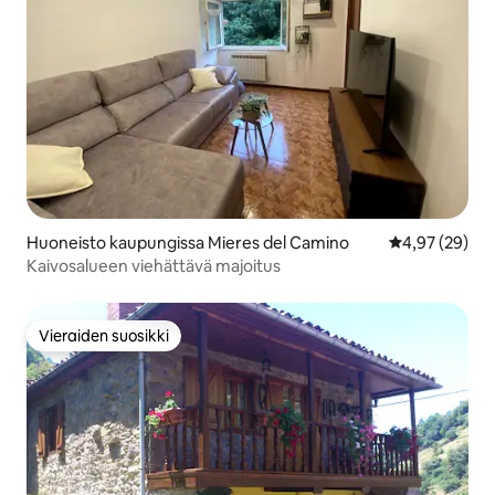
Huoneisto kaupungissa Mieres del Camino
Keskimääräine
4,97 (29)
Kaivosalueen viehättävä majoitus
Vieraiden suosikki
Vieraiden suosikki