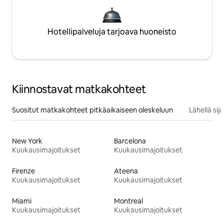
Hotellipalveluja tarjoava huoneisto
Kiinnostavat matkakohteet
Suositut matkakohteet pitkäaikaiseen oleskeluun
Lähellä si
New York
Barcelona
Kuukausimajoitukset
Kuukausimajoitukset
Firenze
Ateena
Kuukausimajoitukset
Kuukausimajoitukset
Miami
Montreal
Kuukausimajoitukset
Kuukausimajoitukset