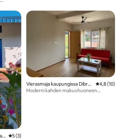
Vierasmaja kaupungissa Dibru
Keskimääräinen arvio
4,8 (10)
garh
Moderni kahden makuuhuoneen
majoitus, jossa on kaikki modernit
mukavuudet
ar
Keskimääräinen arvio 5/5, 3 arvostelua
5 (3)