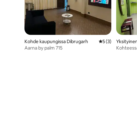
Kohde kaupungissa Dibrugarh
Keskimääräinen ar
5 (3)
Yksityine
brugarh
Aarna by palm 715
Kohteessa
Guest