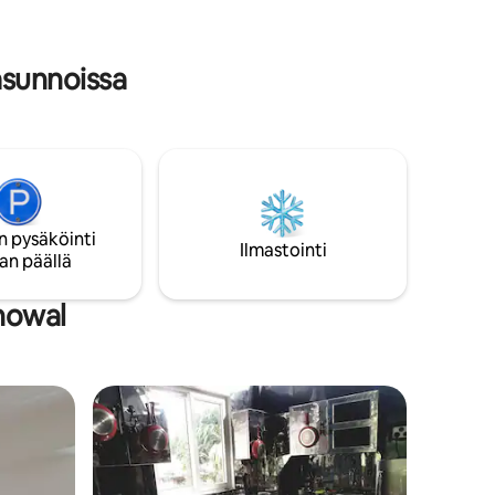
toimi
sunnoissa
n pysäköinti
Ilmastointi
an päällä
howal