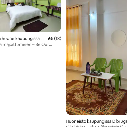
vio 5/5, 3 arvostelua
n huone kaupungissa Di
Keskimääräinen arvio 5/5, 18 arvostelua
5 (18)
 majoittuminen – Be Our
 (BOG)
Huoneisto kaupungissa Dibrug