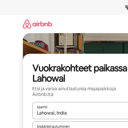
Jätä
sisältö
väliin
Vuokrakohteet paikassa
Lahowal
Etsi ja varaa ainutlaatuisia majapaikkoja
Airbnb:ltä
sijainti
Kun tulokset ovat saatavilla, navigoi ylös- ja alas
Sisäänkirjautuminen