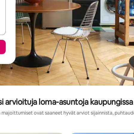
i arvioituja loma-asuntoja kaupungiss
 majoittumiset ovat saaneet hyvät arviot sijainnista, puhtaud