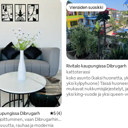
Vieraiden suosikki
Vieraiden suosikki
,84/5, 55 arvostelua
Rivitalo kaupungissa Dibrugarh
kattoterassi
koko asunto (kaksi huonetta, yks
yksi kylpyhuone) Tässä huoneessa on
mukavat nukkumisjärjestelyt, ja
yksi king-vuode ja yksi queen-
vierekkäin. Siinä on yksityinen ke
kylpyhuone, ja se sijaitsee yli
kerroksessa, mikä lisää yksityisy
upungissa Dibrugarh
Keskimääräinen arvio 5/5, 4 arvostelua
5 (4)
näkymiä, ja siellä on myös yksit
ajoittuminen, vaan Dibrugarhin
invertteri. Paikallinen tori – 1 minuutin
uutta, rauhaa ja modernia
kävelymatka Banipurin rautatieasema – 3