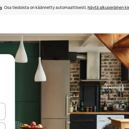
Osa tiedoista on käännetty automaattisesti. 
Näytä alkuperäinen kie
-nuolinäppäimillä tai tutustu koskettamalla tai pyyhkäisemällä.