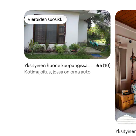
Vieraiden suosikki
Vieraiden suosikki
Yksityinen huone kaupungissa Di
Keskimääräinen arv
5 (10)
brugarh
Kotimajoitus, jossa on oma auto
Yksityine