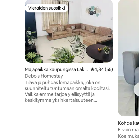
Vieraiden suosikki
Vieraiden suosikki
Majapaikka kaupungissa Lakhi
Keskimääräinen arvio 4
4,84 (55)
nagar bylane no 2, Dibrugarh
Debo's Homestay
Tilava ja puhdas lomapaikka, joka on
suunniteltu tuntumaan omalta kodiltasi.
Vaikka emme tarjoa ylellisyyttä ja
keskitymme yksinkertaisuuteen
ylellisyyden sijaan, asetamme etusijalle
tärkeimmät asiat: täydellisen
yksityisyyden, tilavan oleskelutilan ja
Kohde ka
olennaisen mukavuuden. Voit käyttää
yksinoikeudella sekä olohuonetta että
Ei vain m
täysin varusteltua keittiötä koko
kokemus.
Koe mukav