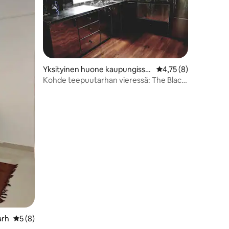
Yksityinen huone kaupungissa
Keskimääräinen arvio
4,75 (8)
Dibrugarh
Kohde teepuutarhan vieressä: The Black
Room
arh
Keskimääräinen arvio 5/5, 8 arvostelua
5 (8)