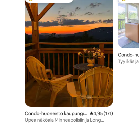
Vieraiden suosikkien parhaimmistoa
Vieraide
Condo-hu
sa Banner
Tyylikäs j
vuoristo
Condo-huoneisto kaupungis
Keskimääräinen arvio 4
4,95 (171)
sa Sugar Mountain
Upea näköala Minneapolisiin ja Long
Lakeen – Viihtyisä – Romanttinen