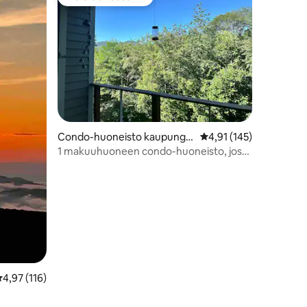
istoa
Vieraiden suosikki
Condo-huoneisto kaupungis
Keskimääräinen arvio 4
4,91 (145)
sa Banner Elk
1 makuuhuoneen condo-huoneisto, josta
on hieno näkymä
eskimääräinen arvio 4,97/5, 116 arvostelua
4,97 (116)