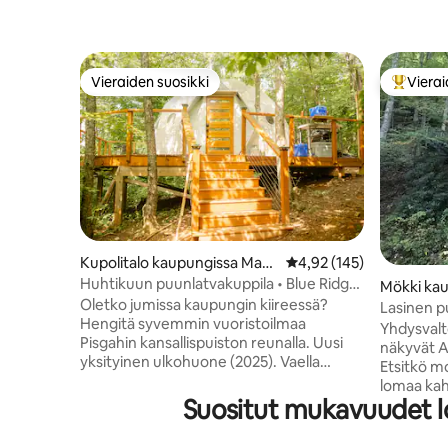
Vieraiden suosikki
Vierai
Vieraiden suosikki
Vieraide
Kupolitalo kaupungissa Mari
Keskimääräinen arvio 4,
4,92 (145)
on
Huhtikuun puunlatvakuppila • Blue Ridge
Mökki kau
-näkymät, vesiputous
Oletko jumissa kaupungin kiireessä?
Lasinen p
Hengitä syvemmin vuoristoilmaa
poream
Yhdysvalto
Pisgahin kansallispuiston reunalla. Uusi
näkyvät A
yksityinen ulkohuone (2025). Vaella
Etsitkö mo
kolmella lähellä sijaitsevalla
lomaa kah
luonnonkauniilla vesiputouksien reitillä tai
Suositut mukavuudet l
vuoristol
siemaile kuumaa kahvia king-size-
kokea yht
vuoteessasi ja nauti näkymistä Black
Hidasta v