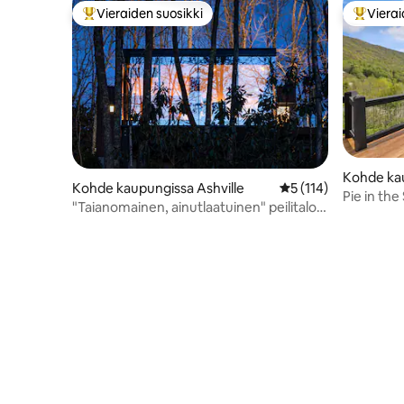
Vieraiden suosikki
Vierai
Vieraiden suosikkien parhaimmistoa
Vieraide
Kohde ka
Kohde kaupungissa Ashville
Keskimääräinen arvi
5 (114)
evils
Pie in the
"Taianomainen, ainutlaatuinen" peilitalo +
laturi!
poreallas