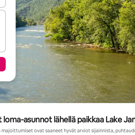
-nuolinäppäimillä tai tutustu koskettamalla tai pyyhkäisemällä.
t loma-asunnot lähellä paikkaa Lake Ja
 majoittumiset ovat saaneet hyvät arviot sijainnista, puhtaud