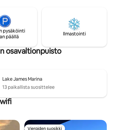
projektori, 500 DVD:tä, kirjoja,
a etsivät
lautapelejä, ilmajääkiekko, tikkataulu,
toa. 12
teleskooppi, tulisija, chiminea ja hiiligrillit.
kustaan,
Keskeisellä paikalla kalastukseen,
lä Ecusta
retkeilyyn, golfiin, järviin, vesiputouksiin,
 National
jalokivikaivostoimintaan ja Blue Ridge
n pysäköinti
Ilmastointi
ue Ridge
Parkway -pikatielle.
an päällä
in osavaltionpuisto
Lake James Marina
13 paikallista suosittelee
wifi
Vieraiden suosikki