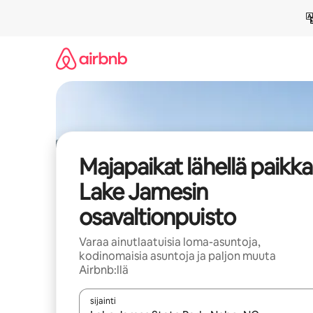
Jätä
sisältö
väliin
Majapaikat lähellä paikk
Lake Jamesin
osavaltionpuisto
Varaa ainutlaatuisia loma-asuntoja,
kodinomaisia asuntoja ja paljon muuta
Airbnb:llä
sijainti