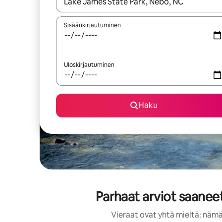
Kun tulokset ovat saatavilla, navigoi ylös- ja alas
Sisäänkirjautuminen
Uloskirjautuminen
Haku
Parhaat arviot saanee
Vieraat ovat yhtä mieltä: nämä