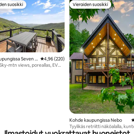
den suosikki
Vieraiden suosikki
n suosikkien parhaimmistoa
Vieraiden suosikki
upungissa Seven D
Keskimääräinen arvio 4,96/5, 220 arvostelua
4,96 (220)
o 5/5, 114 arvostelua
 Sky-mtn views, poreallas, EV
Kohde kaupungissa Nebo
K
Tyylikäs retriitti näköalalla, kunto
Ilmastoidut vuokrattavat huoneistot
erinomaisella sijainnilla!