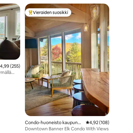
Vieraiden suosikki
istoa
Vieraiden suosikkien parhaimmistoa
eskimääräinen arvio 4,99/5, 255 arvostelua
4,99 (255)
ymällä
Condo-huoneisto kaupungis
Keskimääräinen arvio 4
4,92 (108)
sa Banner Elk
Downtown Banner Elk Condo With Views