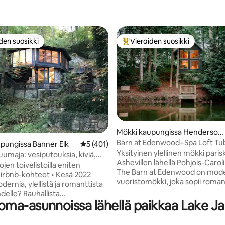
den suosikki
Vieraiden suosikki
n suosikkien parhaimmistoa
Vieraiden suosikkien parhaimm
92/5, 145 arvostelua
Mökki kaupungissa Henderson
ville
Barn at Edenwood+Spa Loft T
pungissa Banner Elk
Keskimääräinen arvio 5/5, 401 arvostelua
5 (401)
Couples Getaway
Yksityinen ylellinen mökki paris
uumaja: vesiputouksia, kiviä,
Ashevillen lähellä Pohjois-Carol
me
jen toivelistoilla eniten
The Barn at Edenwood on mode
irbnb-kohteet • Kesä 2022
vuoristomökki, joka sopii romant
dernia, ylellistä ja romanttista
lomille ja rauhallisille yksinlomill
delle? Rauhallista
Ridge -vuorilla. Yksityinen kylpyl
oma-asunnoissa lähellä paikkaa Lake Ja
omakohdetta, jossa voitte
jossa on kylpyamme, king-vuod
eyden luontoon ja toisiinne?
lattiasta kattoon ulottuvat
auhtia ja rentoudu Glass