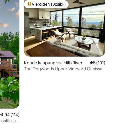
Vieraiden suosikki
Vieraiden suosikkien parhaimmistoa
Kohde kaupungissa Mills River
Keskimääräinen arvi
5 (101)
The Dogwoods Upper Vineyard Gapissa
eskimääräinen arvio 4,94/5, 114 arvostelua
4,94 (114)
salilla ja