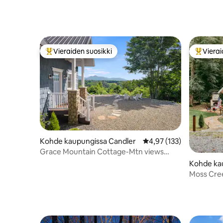
Vieraiden suosikki
Vierai
Vieraiden suosikkien parhaimmistoa
Vieraide
Kohde kaupungissa Candler
Keskimääräinen arvio 4,
4,97 (133)
Grace Mountain Cottage-Mtn views
/Peaceful+Private
Kohde ka
Moss Cre
Täydellinen