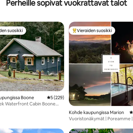
Perheille sopivat vuokrattavat talot
den suosikki
Vieraiden suosikki
n suosikkien parhaimmistoa
Vieraiden suosikkien parhaimm
97/5, 133 arvostelua
upungissa Boone
Keskimääräinen arvio 5/5, 229 arvostelua
5 (229)
ek Waterfront Cabin Boone
 sijainti
Kohde kaupungissa Marion
K
Vuoristonäkymät | Poreamme |
Perhe-/ystäväretriitti