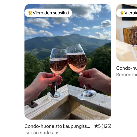
Vieraiden suosikki
Vierai
Vieraiden suosikkien parhaimmistoa
Vieraide
Condo-hu
sa Blowin
Remontoitu
Kävelymat
Condo-huoneisto kaupungissa
Keskimääräinen arvio
5 (125)
Seven Devils
Isoisän nurkkaus