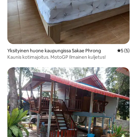
Yksityinen huone kaupungissa Sakae Phrong
Keskimäär
5 (5)
Kaunis kotimajoitus. MotoGP Ilmainen kuljetus!