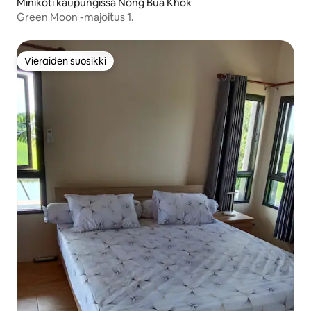
Minikoti kaupungissa Nong Bua Khok
Green Moon -majoitus 1.
Vieraiden suosikki
Vieraiden suosikki