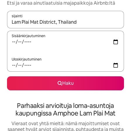
Etsi ja varaa ainutlaatuisia majapaikkoja Airbnb:ltä
sijainti
Kun tulokset ovat saatavilla, navigoi ylös- ja alas-nuolinäppäimi
Sisäänkirjautuminen
Uloskirjautuminen
Haku
Parhaaksi arvioituja loma-asuntoja
kaupungissa Amphoe Lam Plai Mat
Vieraat ovat yhtä mieltä: nämä majoittumiset ovat
saaneet hyvät arviot sijainnista, puhtaudesta ja muista