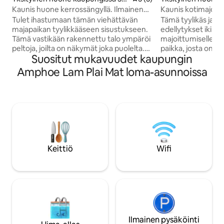
kae Phrong
kae Phrong
Kaunis kotimajoitus. MotoGP Ilma
Kaunis huone kerrossängyllä. Ilmainen
kuljetus!
kyyti MotoGP:hen ja sieltä eteenpäin!
Tämä tyylikäs ja a
Tulet ihastumaan tämän viehättävän
edellytykset ikimui
majapaikan tyylikkääseen sisustukseen.
majoittumiselle. I
Tämä vastikään rakennettu talo ympäröi
paikka, josta on 
peltoja, joilta on näkymät joka puolelta.
Suositut mukavuudet kaupungin
ympäröivälle viljel
Talolla on paljon tarjottavaa
paljon tekemistä sei
rentouttavaan oleskeluun Itä-
Amphoe Lam Plai Mat loma-asunnoissa
lähistöllä on paikal
Thaimaassa. Talo ei ole liian kaukana
luonnonsuojelualue
Buriram Citystä, jossa on muutamia
on kaikki sen kaupa
erinomaisia ravintoloita ja baareja, joissa
viehätys. Yöbasaar
on International Chang Arena ja
Chang Arena tarjo
jalkapallostadion lyhyen ajomatkan
viihdettä.
päässä. Paikallisella
luonnonsuojelualueella on harvinaisia
lintuja, ja se on mahtava paikka
Keittiö
Wifi
pyöräilyyn ja ulkoilma-aktiviteetteihin.
Ilmainen pysäköinti