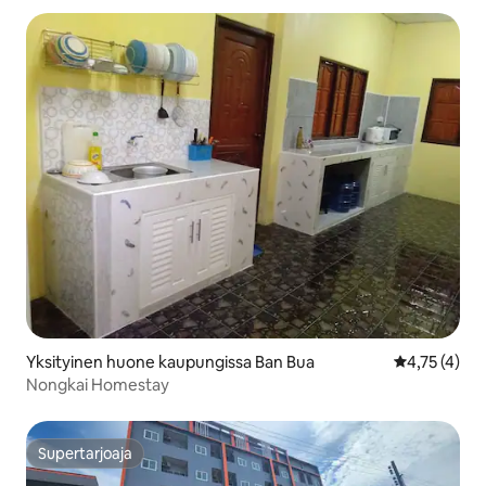
Yksityinen huone kaupungissa Ban Bua
Keskimääräin
4,75 (4)
Nongkai Homestay
Supertarjoaja
Supertarjoaja