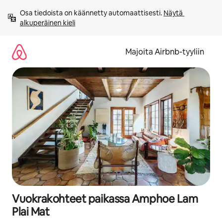
Jätä
Osa tiedoista on käännetty automaattisesti. 
Näytä 
sisältö
alkuperäinen kieli
väliin
Majoita Airbnb-tyyliin
Vuokrakohteet paikassa Amphoe Lam
Plai Mat