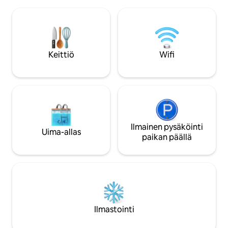
luonnollinen yksinkertaisuus ja
Arbraska. 15 km Sp
nykyaikainen ylellisyys, 10 minuutin
nordiques. 11 km v
päässä Mont-Tremblantin kylästä, Ski
Atlandtideen. 28 
Tremblantista. Täysin lasitettu
Parkiin. Huomaathan, että sinun tulee
oleskelutila, kylpyamme, josta on
tuoda oma juomav
näkymä, panoraamaterassi ja oma
Keittiö
Wifi
poreamme tarjoavat vertaansa vailla
olevan rentoutumiskokemuksen tässä
kliffin reunalla sijaitsevassa kohteessa.
Kanadalainen suunnittelija.
Ilmainen pysäköinti
Uima-allas
paikan päällä
Ilmastointi