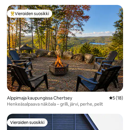
Vieraiden suosikki
Vieraiden suosikkien parhaimmistoa
Alppimaja kaupungissa Chertsey
Keskimäärä
5 (18)
Henkeäsalpaava näköala – grilli, järvi, perhe, pelit
Vieraiden suosikki
Vieraiden suosikki