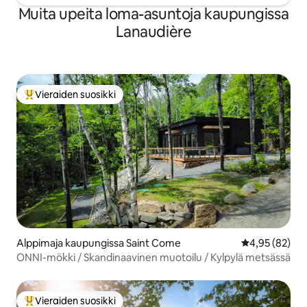
Muita upeita loma-asuntoja kaupungissa
Lanaudière
Vieraiden suosikki
Vieraiden suosikkien parhaimmistoa
Alppimaja kaupungissa Saint Come
Keskimääräine
4,95 (82)
ONNI-mökki / Skandinaavinen muotoilu / Kylpylä metsässä
Vieraiden suosikki
Vieraiden suosikkien parhaimmistoa