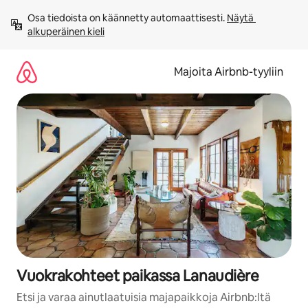
Jätä
Osa tiedoista on käännetty automaattisesti. 
Näytä 
sisältö
alkuperäinen kieli
väliin
Majoita Airbnb-tyyliin
Vuokrakohteet paikassa Lanaudière
Etsi ja varaa ainutlaatuisia majapaikkoja Airbnb:ltä