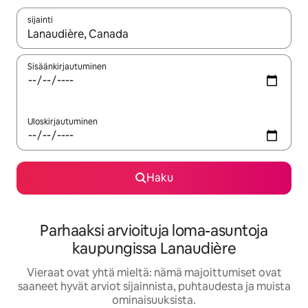
sijainti
Kun tulokset ovat saatavilla, navigoi ylös- ja alas-nuolinäppäimi
Sisäänkirjautuminen
Uloskirjautuminen
Haku
Parhaaksi arvioituja loma-asuntoja
kaupungissa Lanaudière
Vieraat ovat yhtä mieltä: nämä majoittumiset ovat
saaneet hyvät arviot sijainnista, puhtaudesta ja muista
ominaisuuksista.