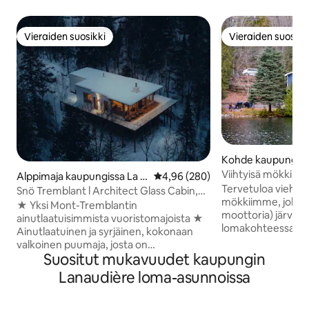
Vieraiden suosikki
Vieraiden suosikk
Vieraiden suosikki
Vieraiden suosikk
Kohde kaupungiss
y
Viihtyisä mökki jär
Alppimaja kaupungissa La C
Keskimääräinen arvio 4,96/5, 28
4,96 (280)
Montcalmin laskett
Tervetuloa viehätt
onception
Snö Tremblant l Architect Glass Cabin,
mökkiimme, joka sij
Spa &View#1
★ Yksi Mont-Tremblantin
moottoria) järvellä
ainutlaatuisimmista vuoristomajoista ★
lomakohteessa on
Ainutlaatuinen ja syrjäinen, kokonaan
(queen-vuoteet) ja
valkoinen puumaja, josta on
varustettu keittiö j
Suositut mukavuudet kaupungin
henkeäsalpaavat näkymät Mont-
näkymät järvelle. Sisältyy nautittavaksi
Tremblantin vuorille! Mökki on
Lanaudière loma-asunnoissa
järvellä: 2 kajakkia,
majesteettisesti lasitettu
polkupyörä. Mökki sijaitsee 8 km:n
arkkitehtoninen tila, jossa yhdistyvät
päässä Ski Montca