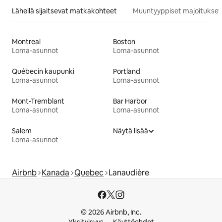
Lähellä sijaitsevat matkakohteet
Muuntyyppiset majoitukset
Montreal
Boston
Loma-asunnot
Loma-asunnot
Québecin kaupunki
Portland
Loma-asunnot
Loma-asunnot
Mont-Tremblant
Bar Harbor
Loma-asunnot
Loma-asunnot
Salem
Näytä lisää
Loma-asunnot
Airbnb
Kanada
Quebec
Lanaudière
© 2026 Airbnb, Inc.