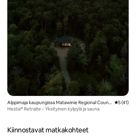
Alppimaja kaupungissa Matawinie Regional Count
Keskimäärä
5 (41)
y Municipality
Hestia® Retraite – Yksityinen kylpylä ja sauna
Kiinnostavat matkakohteet