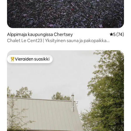
Alppimaja kaupungissa Chertsey
Keskimäärä
5 (74)
Chalet Le Cent23 | Yksityinen sauna ja pakopaikka
luontoon
Vieraiden suosikki
Vieraiden suosikkien parhaimmistoa