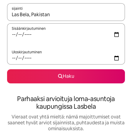
sijainti
Kun tulokset ovat saatavilla, navigoi ylös- ja alas-nuolinäppäimi
Sisäänkirjautuminen
Uloskirjautuminen
Haku
Parhaaksi arvioituja loma-asuntoja
kaupungissa Lasbela
Vieraat ovat yhtä mieltä: nämä majoittumiset ovat
saaneet hyvät arviot sijainnista, puhtaudesta ja muista
ominaisuuksista.