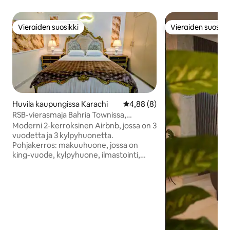
Vieraiden suosikki
Vieraiden suosikk
Vieraiden suosikki
Vieraiden suosikk
Huvila kaupungissa Karachi
Keskimääräinen arvio 4,88/5, 
4,88 (8)
RSB-vierasmaja Bahria Townissa,
Karachissa
Moderni 2-kerroksinen Airbnb, jossa on 3
vuodetta ja 3 kylpyhuonetta.
Pohjakerros: makuuhuone, jossa on
king-vuode, kylpyhuone, ilmastointi,
hierontatuoli, tilava olohuone,
ruokailutila ja keittiö, jossa on jääkaappi ja
vesiautomaatti. Ensimmäinen kerros: 1
king-size-vuoteella varustettu
makuuhuone, jossa on ilmastointi, ja 1
yhden hengen makuuhuone.
Molemmissa on kylpyhuone. Nopea WiFi,