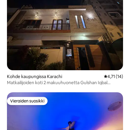
Kohde kaupungissa Karachi
Keskimääräine
4,71 (14)
Matkailijoiden koti 2 makuuhuonetta Gulshan Iqbal
Blk7:ssä.
Vieraiden suosikki
Vieraiden suosikki