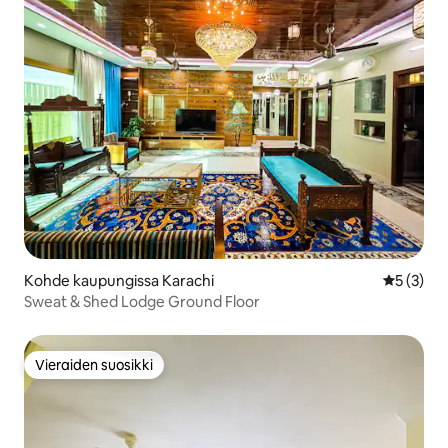
Kohde kaupungissa Karachi
Keskimäär
5 (3)
Sweat & Shed Lodge Ground Floor
Vieraiden suosikki
Vieraiden suosikki