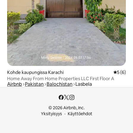
Kohde kaupungissa Karachi
Keskimäär
5 (6)
Home Away From Home Properties LLC First Floor A
Airbnb
Pakistan
Balochistan
Lasbela
© 2026 Airbnb, Inc.
Yksityisyys
Käyttöehdot