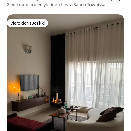
3 makuuhuoneen ylellinen huvila Bahria Townissa
Karachissa
Vieraiden suosikki
Vieraiden suosikki