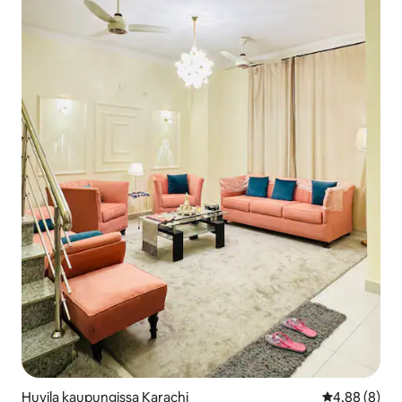
Huvila kaupungissa Karachi
Keskimääräin
4,88 (8)