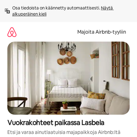
Jätä
Osa tiedoista on käännetty automaattisesti. 
Näytä 
sisältö
alkuperäinen kieli
väliin
Majoita Airbnb-tyyliin
Vuokrakohteet paikassa Lasbela
Etsi ja varaa ainutlaatuisia majapaikkoja Airbnb:ltä