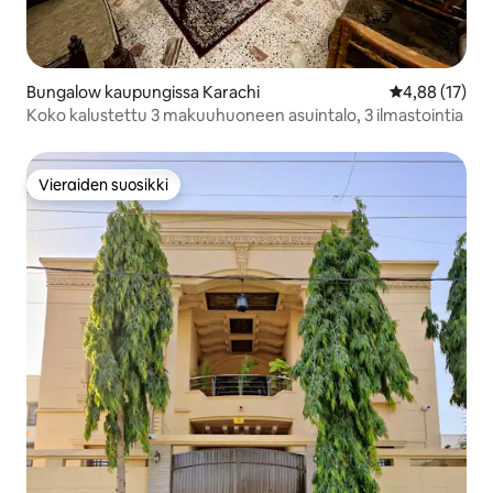
Bungalow kaupungissa Karachi
Keskimääräine
4,88 (17)
Koko kalustettu 3 makuuhuoneen asuintalo, 3 ilmastointia
Vieraiden suosikki
Vieraiden suosikki