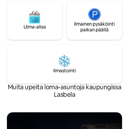
SALLITA JA
Ilmainen pysäköinti
Uima-allas
paikan päällä
Ilmastointi
Muita upeita loma-asuntoja kaupungissa
Lasbela