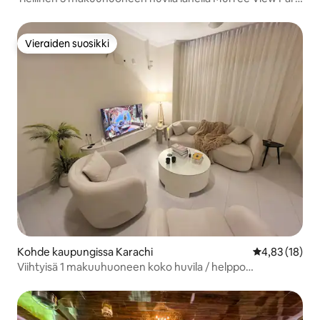
Bahria
Vieraiden suosikki
Vieraiden suosikki
Kohde kaupungissa Karachi
Keskimääräine
4,83 (18)
Viihtyisä 1 makuuhuoneen koko huvila / helppo
sisäänkirjautuminen / Bahria Town