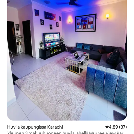
Huvila kaupungissa Karachi
Keskimääräine
4,89 (37)
Ylellinen 3 makuuhuoneen huvila lähellä Murree View Park