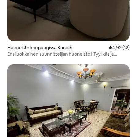
Huoneisto kaupungissa Karachi
Keskimääräine
4,92 (12)
Ensiluokkainen suunnittelijan huoneisto | Tyylikäs ja
rauhallinen majapaikka!