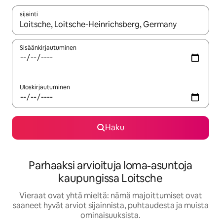
sijainti
Kun tulokset ovat saatavilla, navigoi ylös- ja alas-nuolinäppäimi
Sisäänkirjautuminen
Uloskirjautuminen
Haku
Parhaaksi arvioituja loma-asuntoja
kaupungissa Loitsche
Vieraat ovat yhtä mieltä: nämä majoittumiset ovat
saaneet hyvät arviot sijainnista, puhtaudesta ja muista
ominaisuuksista.