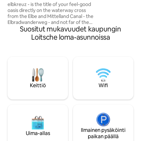
jossa on kylpyamm
elbkreuz - is the title of your feel-good
olohuoneesta, jos
oasis directly on the waterway cross
joten voimme tarjo
from the Elbe and Mittelland Canal - the
miellyttävän yöpy
Elbradwanderweg - and not far of the
saatavilla on last
Suositut mukavuudet kaupungin
state capital Magdeburg. Tässä ennalta
määrätyssä paikassa voit perheesi ja
Loitsche loma-asunnoissa
lemmikkiesi kanssa nauttia loputtomista
kävelyretkistä metsässä ja Elbassa,
harjoitella pianolla, käyttää kuntosalia,
omaa pientä puutarhaa, jossa on uima-
allas, hiiligrilli, aurinkovarjo, pieni patio-
uuni ja olet kaupungissa vain
muutamassa minuutissa.
Keittiö
Wifi
Ilmainen pysäköinti
Uima-allas
paikan päällä