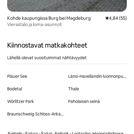
Kohde kaupungissa Burg bei Magdeburg
Keskimääräine
4,84 (55)
Vierastalo ja loma-asunnot
Kiinnostavat matkakohteet
Lähellä olevat suosituimmat nähtävyydet
Plauer See
Länsi-Havellandin luonnonpuisto
Bodetal
Thale
Wörlitzer Park
Paholaisen seinä
Braunschweig Schloss-Arkaden
Airbnb
Saksa
Saksi-Anhalt
Loitsche-Heinrichsberg