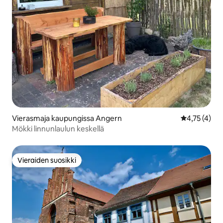
Vierasmaja kaupungissa Angern
Keskimääräin
4,75 (4)
Mökki linnunlaulun keskellä
Vieraiden suosikki
Vieraiden suosikki