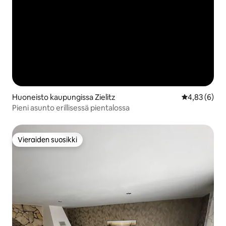
Huoneisto kaupungissa Zielitz
Keskimääräin
4,83 (6)
Pieni asunto erillisessä pientalossa
Vieraiden suosikki
Vieraiden suosikki