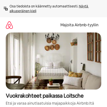
Jätä
Osa tiedoista on käännetty automaattisesti. 
Näytä 
sisältö
alkuperäinen kieli
väliin
Majoita Airbnb-tyyliin
Vuokrakohteet paikassa Loitsche
Etsi ja varaa ainutlaatuisia majapaikkoja Airbnb:ltä