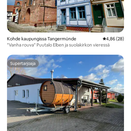
Kohde kaupungissa Tangermünde
Keskimääräine
4,86 (28)
"Vanha rouva" Puutalo Elben ja suolakirkon vieressä
Supertarjoaja
Supertarjoaja