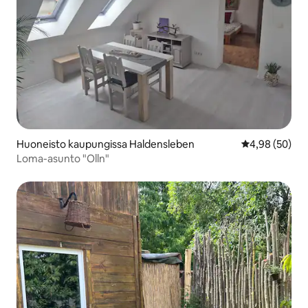
Huoneisto kaupungissa Haldensleben
Keskimääräine
4,98 (50)
Loma-asunto "Olln"