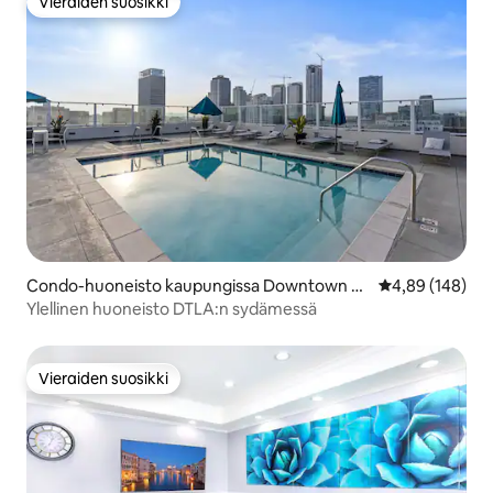
Vieraiden suosikki
Vieraiden suosikki
Condo-huoneisto kaupungissa Downtown Lo
Keskimääräinen
4,89 (148)
s Angeles
Ylellinen huoneisto DTLA:n sydämessä
Vieraiden suosikki
Vieraiden suosikki