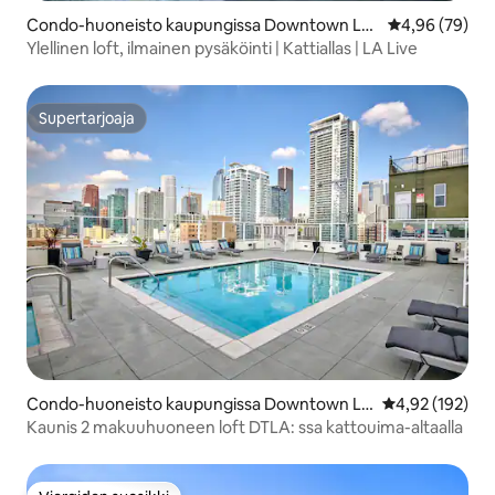
Condo-huoneisto kaupungissa Downtown Los
Keskimääräine
4,96 (79)
Angeles
Ylellinen loft, ilmainen pysäköinti | Kattiallas | LA Live
Supertarjoaja
Supertarjoaja
Condo-huoneisto kaupungissa Downtown Lo
Keskimääräinen
4,92 (192)
s Angeles
Kaunis 2 makuuhuoneen loft DTLA: ssa kattouima-altaalla