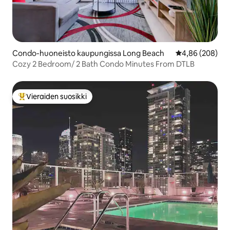
Condo-huoneisto kaupungissa Long Beach
Keskimääräinen
4,86 (208)
Cozy 2 Bedroom/ 2 Bath Condo Minutes From DTLB
Vieraiden suosikki
Vieraiden suosikkien parhaimmistoa