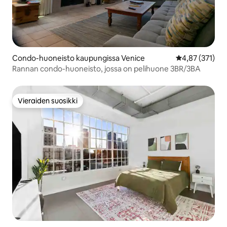
Condo-huoneisto kaupungissa Venice
Keskimääräinen
4,87 (371)
Rannan condo-huoneisto, jossa on pelihuone 3BR/3BA
Vieraiden suosikki
Vieraiden suosikki