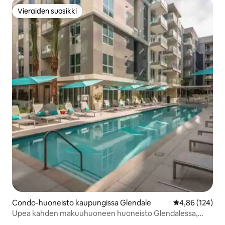
Vieraiden suosikki
Vieraiden suosikki
Condo-huoneisto kaupungissa Glendale
Keskimääräinen
4,86 (124)
Upea kahden makuuhuoneen huoneisto Glendalessa,
uima-allas ja kuntosali