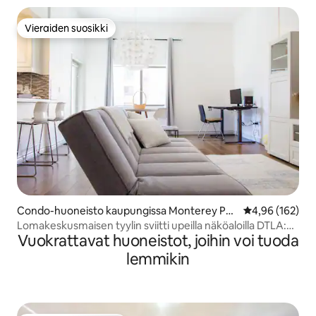
Vieraiden suosikki
Vieraiden suosikki
Condo-huoneisto kaupungissa Monterey Par
Keskimääräinen
4,96 (162)
k
Lomakeskusmaisen tyylin sviitti upeilla näköaloilla DTLA:n
Vuokrattavat huoneistot, joihin voi tuoda
lähellä
lemmikin