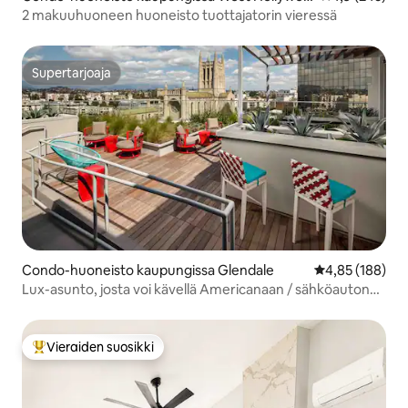
d
2 makuuhuoneen huoneisto tuottajatorin vieressä
Supertarjoaja
Supertarjoaja
Condo-huoneisto kaupungissa Glendale
Keskimääräinen
4,85 (188)
Lux-asunto, josta voi kävellä Americanaan / sähköauton
laturi
Vieraiden suosikki
Vieraiden suosikkien parhaimmistoa