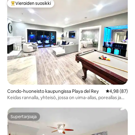
Vieraiden suosikki
Vieraiden suosikkien parhaimmistoa
Condo-huoneisto kaupungissa Playa del Rey
Keskimääräine
4,98 (87)
Keidas rannalla, yhteisö, jossa on uima-allas, poreallas ja
biljardipöytä
Supertarjoaja
Supertarjoaja