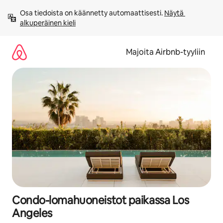
Jätä
Osa tiedoista on käännetty automaattisesti. 
Näytä 
sisältö
alkuperäinen kieli
väliin
Majoita Airbnb-tyyliin
Condo-lomahuoneistot paikassa Los
Angeles