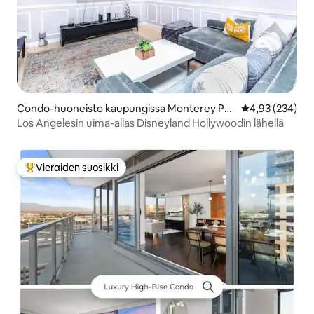
Condo-huoneisto kaupungissa Monterey Par
Keskimääräinen
4,93 (234)
k
Los Angelesin uima-allas Disneyland Hollywoodin lähellä
Vieraiden suosikki
Vieraiden suosikkien parhaimmistoa