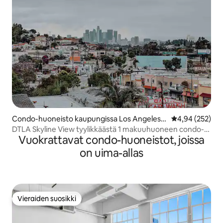
Condo-huoneisto kaupungissa Los Angeles It
Keskimääräinen
4,94 (252)
ä
DTLA Skyline View tyylikkäästä 1 makuuhuoneen condo-
Vuokrattavat condo-huoneistot, joissa
huoneistosta
on uima-allas
Vieraiden suosikki
Vieraiden suosikki