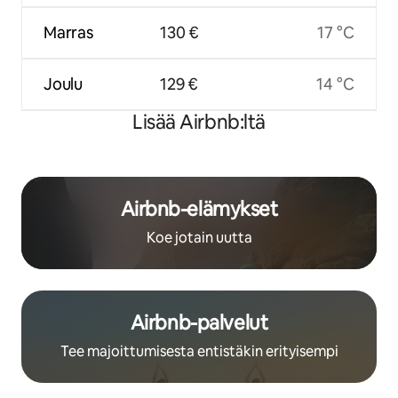
Marras
130 €
17 °C
Joulu
129 €
14 °C
Lisää Airbnb:ltä
Airbnb-elämykset
Koe jotain uutta
Airbnb-palvelut
Tee majoittumisesta entistäkin erityisempi