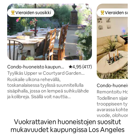
Vieraiden suosikki
Vieraiden suosi
Vieraiden suosikkien parhaimmistoa
Vieraiden suosik
Condo-huoneisto kaupungi
Keskimääräinen arvio 4,95/5, 41
4,95 (417)
ssa Santa Monica
Tyylikäs Upper w Courtyard Garden
Dining Space
Ruokaile ulkona rehevällä,
toskanalaisessa tyylissä suunnitellulla
Condo-huoneisto 
sisäpihalla, jossa on lempeä suihkulähde
ssa Hollywood
Remontoitu Holly
ja kolibreja. Sisällä voit nauttia
pysäköinti+2nd be
Todellinen sijainti
rauhallisesta tunnelmasta tilassa, jossa
trooppiseen tyyliin
on ajattomat klassiset huonekalut ja
avarassa kohteessamme. 
porrasjakso, josta on näkymä takapihalle.
vuode, olohuone, s
Viehättävä yhden makuuhuoneen
Vuokrattavien huoneistojen suositut
Ruokailutila, jossa 
kohde, jossa on king-vuode,
Ulkoilmapatio, joss
mukavuudet kaupungissa Los Angeles
ikkunaluukut, puutarhaan päin oleva
Alexa-ääniohjattav