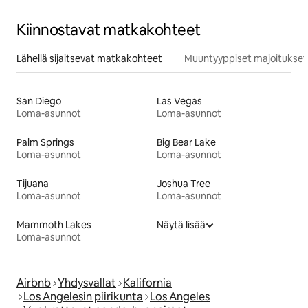
Kiinnostavat matkakohteet
Lähellä sijaitsevat matkakohteet
Muuntyyppiset majoitukset
San Diego
Las Vegas
Loma-asunnot
Loma-asunnot
Palm Springs
Big Bear Lake
Loma-asunnot
Loma-asunnot
Tijuana
Joshua Tree
Loma-asunnot
Loma-asunnot
Mammoth Lakes
Näytä lisää
Loma-asunnot
Airbnb
Yhdysvallat
Kalifornia
Los Angelesin piirikunta
Los Angeles