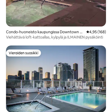
Condo-huoneisto kaupungissa Downtown Lo
Keskimääräinen
4,95 (168)
s Angeles
Viehättävä loft-kattoallas, kylpylä ja ILMAINEN pysäköinti
Vieraiden suosikki
Vieraiden suosikki