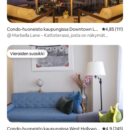
Condo-huoneisto kaupungissa Downtown Lo
Keskimääräinen
4,85 (111)
ng Beach
@ Marbella Lane – Kattoterassi, josta on näkymät
kaupunkiin ja merelle
Vieraiden suosikki
Vieraiden suosikki
Condo-huoneisto kaupungissa West Hollywoo
Keskimääräine
4,9 (245)