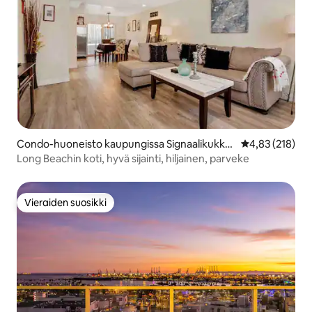
Condo-huoneisto kaupungissa Signaalikukkul
Keskimääräinen
4,83 (218)
a
Long Beachin koti, hyvä sijainti, hiljainen, parveke
Vieraiden suosikki
Vieraiden suosikki