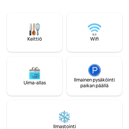
työpöytä ja upea pysäköinti. Tässä
LED-valot + musiikk
aurinkoisessa yläkerran kohteessa on
jolla on muuta kalustettua
myös viileä merituuli, johon voit yleensä
vuokrakohdetta. I
luottaa. Kyseessä on pikemminkin
pysäköintialue. Y
paritalo, koska meillä on vain yksi
hengen vuode saat
yhteinen seinä viereisen asunnon
kolmannelle henkilö
kanssa. 4 minuuttia julkisille tai yksityisille
tarvitset toisen v
Keittiö
Wifi
pickleball-kentille!!
osapuolen varauksia. Varauksen t
vieraan on kirjaudu
majoittuttava koko
Ilmainen pysäköinti
Uima-allas
paikan päällä
Ilmastointi