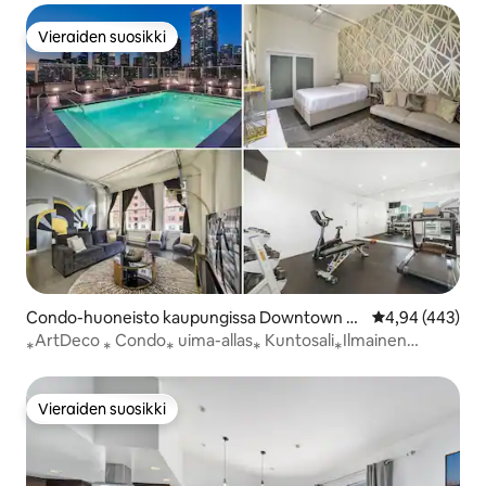
Vieraiden suosikki
Vieraiden suosikki
Condo-huoneisto kaupungissa Downtown L
Keskimääräinen
4,94 (443)
os Angeles
⁎ArtDeco ⁎ Condo⁎ uima-allas⁎ Kuntosali⁎Ilmainen
pysäköinti⁎Poreallas
Vieraiden suosikki
Vieraiden suosikki