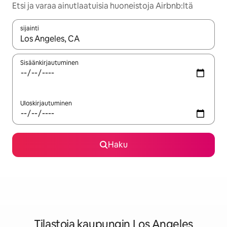
Etsi ja varaa ainutlaatuisia huoneistoja Airbnb:ltä
sijainti
Kun tulokset ovat saatavilla, navigoi ylös- ja alas-nuolinäppäimi
Sisäänkirjautuminen
Uloskirjautuminen
Haku
Tilastoja kaupungin Los Angeles