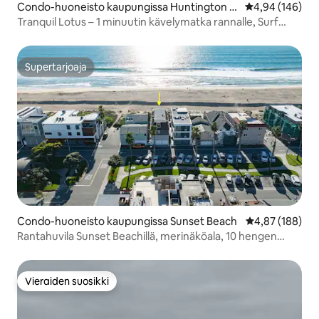
Condo-huoneisto kaupungissa Huntington B
Keskimääräinen
4,94 (146)
each
Tranquil Lotus – 1 minuutin kävelymatka rannalle, Surf
Central!
Supertarjoaja
Supertarjoaja
Condo-huoneisto kaupungissa Sunset Beach
Keskimääräinen
4,87 (188)
Rantahuvila Sunset Beachillä, merinäköala, 10 hengen
majoitus
Vieraiden suosikki
Vieraiden suosikki