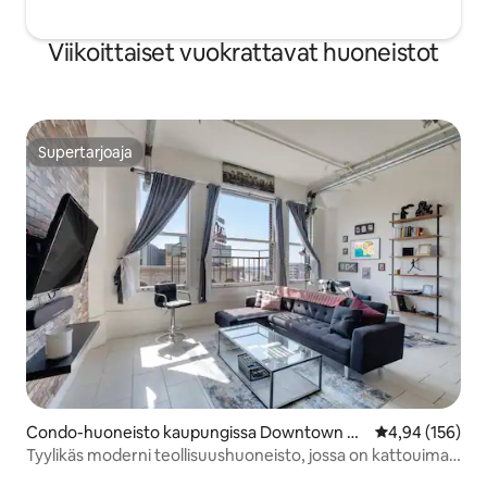
Viikoittaiset vuokrattavat huoneistot
Supertarjoaja
Supertarjoaja
Condo-huoneisto kaupungissa Downtown Lo
Keskimääräinen
4,94 (156)
s Angeles
Tyylikäs moderni teollisuushuoneisto, jossa on kattouima-
allas