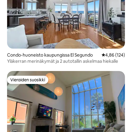
Condo-huoneisto kaupungissa El Segundo
Keskimääräinen
4,86 (124)
Yläkerran merinäkymät ja 2 autotallin askelmaa hiekalle
Vieraiden suosikki
Vieraiden suosikki