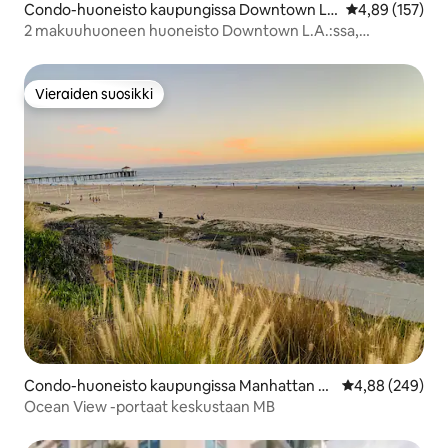
Condo-huoneisto kaupungissa Downtown Lo
Keskimääräinen
4,89 (157)
s Angeles
2 makuuhuoneen huoneisto Downtown L.A.:ssa,
kattoterassi ja ilmainen pysäköinti
Vieraiden suosikki
Vieraiden suosikki
Condo-huoneisto kaupungissa Manhattan B
Keskimääräinen
4,88 (249)
each
Ocean View -portaat keskustaan MB