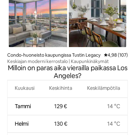
Condo-huoneisto kaupungissa Tustin Legacy
Keskimääräinen
4,98 (107)
Keskiajan moderni kerrostalo | Kaupunkinäkymät
Milloin on paras aika vierailla paikassa Los
Angeles?
Kuukausi
Keskihinta
Keskilämpötila
Tammi
129 €
14 °C
Helmi
130 €
14 °C