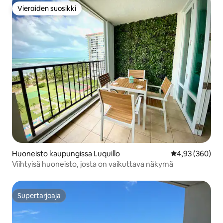
Vieraiden suosikki
Vieraiden suosikki
Huoneisto kaupungissa Luquillo
Keskimääräinen
4,93 (360)
Viihtyisä huoneisto, josta on vaikuttava näkymä
Supertarjoaja
Supertarjoaja