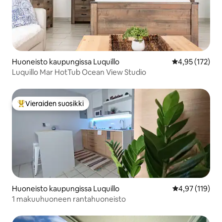
Huoneisto kaupungissa Luquillo
Keskimääräinen
4,95 (172)
Luquillo Mar HotTub Ocean View Studio
Vieraiden suosikki
Vieraiden suosikkien parhaimmistoa
Huoneisto kaupungissa Luquillo
Keskimääräinen
4,97 (119)
1 makuuhuoneen rantahuoneisto