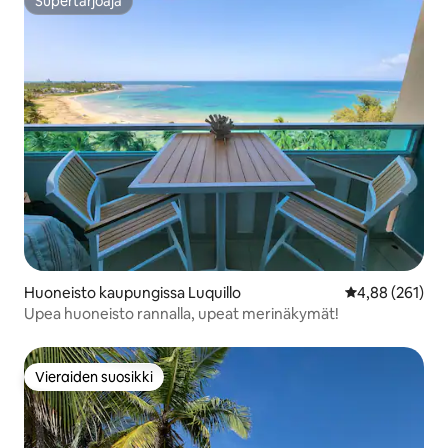
Supertarjoaja
Supertarjoaja
Huoneisto kaupungissa Luquillo
Keskimääräinen
4,88 (261)
Upea huoneisto rannalla, upeat merinäkymät!
Vieraiden suosikki
Vieraiden suosikki