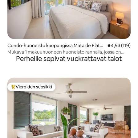
Condo-huoneisto kaupungissa Mata de Pláta
Keskimääräinen
4,93 (119)
no
Mukava 1 makuuhuoneen huoneisto rannalla, jossa on
Perheille sopivat vuokrattavat talot
uima-allas ja pysäköintipaikka Luquillon rannalla
Vieraiden suosikki
Vieraiden suosikkien parhaimmistoa