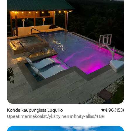
Kohde kaupungissa Luquillo
Keskimääräinen
4,96 (153)
Upeat merinäköalat/yksityinen infinity-allas/4 BR