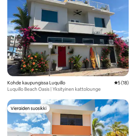
Kohde kaupungissa Luquillo
Keskimäärä
5 (18)
Luquillo Beach Oasis | Yksityinen kattolounge
Vieraiden suosikki
Vieraiden suosikki