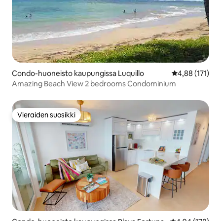
Condo-huoneisto kaupungissa Luquillo
Keskimääräinen
4,88 (171)
Amazing Beach View 2 bedrooms Condominium
Vieraiden suosikki
Vieraiden suosikki