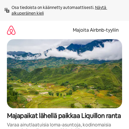
Jätä
Osa tiedoista on käännetty automaattisesti. 
Näytä 
sisältö
alkuperäinen kieli
väliin
Majoita Airbnb-tyyliin
Majapaikat lähellä paikkaa Liquillon ranta
Varaa ainutlaatuisia loma-asuntoja, kodinomaisia