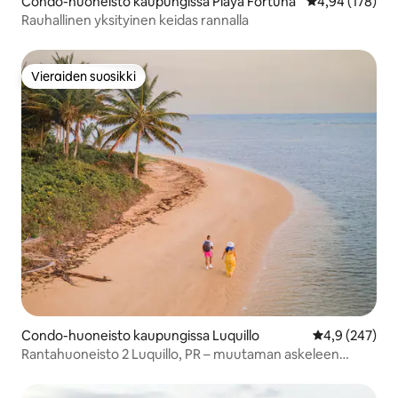
Condo-huoneisto kaupungissa Playa Fortuna
Keskimääräinen
4,94 (178)
Rauhallinen yksityinen keidas rannalla
Vieraiden suosikki
Vieraiden suosikki
Condo-huoneisto kaupungissa Luquillo
Keskimääräine
4,9 (247)
Rantahuoneisto 2 Luquillo, PR – muutaman askeleen
päässä hiekasta!