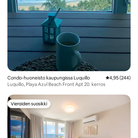
Condo-huoneisto kaupungissa Luquillo
Keskimääräinen
4,95 (244)
Luquillo, Playa Azul Beach Front Apt 20. kerros
Vieraiden suosikki
Vieraiden suosikki