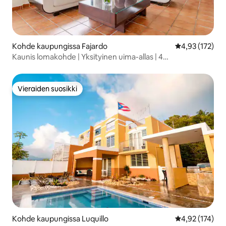
Kohde kaupungissa Fajardo
Keskimääräinen
4,93 (172)
Kaunis lomakohde | Yksityinen uima-allas | 4
makuuhuonetta
Vieraiden suosikki
Vieraiden suosikki
Kohde kaupungissa Luquillo
Keskimääräinen
4,92 (174)