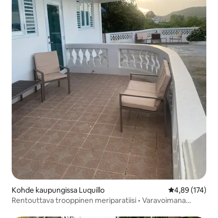
Kohde kaupungissa Luquillo
Keskimääräinen
4,89 (174)
Rentouttava trooppinen meriparatiisi • Varavoimana
aurinkoenergiaa