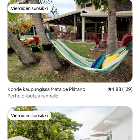
Vieraiden suosikki
Vieraiden suosikki
Kohde kaupungissa Mata de Plátano
Keskimääräinen
4,88 (129)
Perhe piiloutuu rannalle
Vieraiden suosikki
Vieraiden suosikki