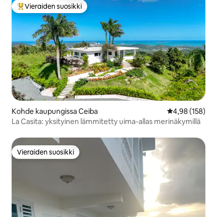
Vieraiden suosikki
Vieraiden suosikkien parhaimmistoa
Kohde kaupungissa Ceiba
Keskimääräinen
4,98 (158)
La Casita: yksityinen lämmitetty uima-allas merinäkymillä
Vieraiden suosikki
Vieraiden suosikki