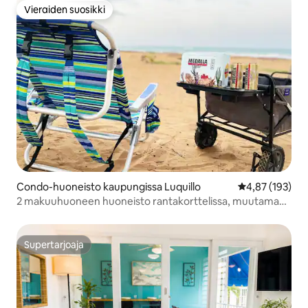
Vieraiden suosikki
Vieraiden suosikki
Condo-huoneisto kaupungissa Luquillo
Keskimääräinen
4,87 (193)
2 makuuhuoneen huoneisto rantakorttelissa, muutaman
askeleen päässä Playa Azulista, Luquillosta
Supertarjoaja
Supertarjoaja