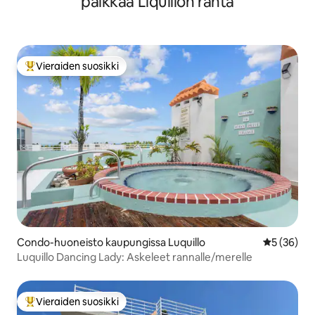
paikkaa Liquillon ranta
Vieraiden suosikki
Vieraiden suosikkien parhaimmistoa
Condo-huoneisto kaupungissa Luquillo
Keskimäärä
5 (36)
Luquillo Dancing Lady: Askeleet rannalle/merelle
Vieraiden suosikki
Vieraiden suosikkien parhaimmistoa