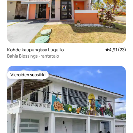
Kohde kaupungissa Luquillo
Keskimääräine
4,91 (23)
Bahía Blessings -rantatalo
Vieraiden suosikki
Vieraiden suosikki