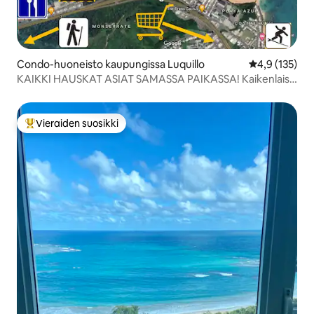
Condo-huoneisto kaupungissa Luquillo
Keskimääräine
4,9 (135)
KAIKKI HAUSKAT ASIAT SAMASSA PAIKASSA! Kaikenlaisia
rantoja + El Yunque.
Vieraiden suosikki
Vieraiden suosikkien parhaimmistoa