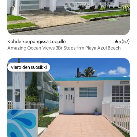
Kohde kaupungissa Luquillo
Keskimäärä
5 (57)
Amazing Ocean Views 3Br Steps frm Playa Azul Beach
Vieraiden suosikki
Vieraiden suosikki