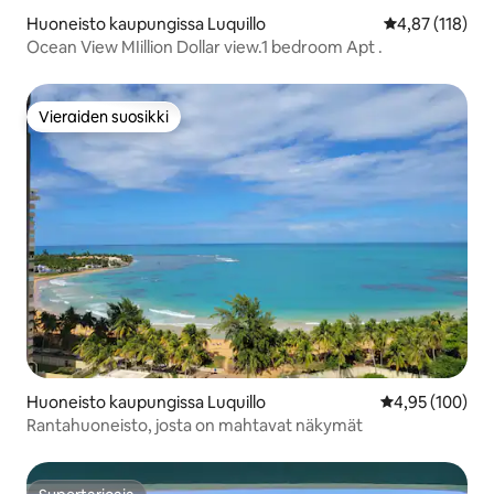
Huoneisto kaupungissa Luquillo
Keskimääräinen
4,87 (118)
Ocean View MIillion Dollar view.1 bedroom Apt .
Vieraiden suosikki
Vieraiden suosikki
Huoneisto kaupungissa Luquillo
Keskimääräinen
4,95 (100)
Rantahuoneisto, josta on mahtavat näkymät