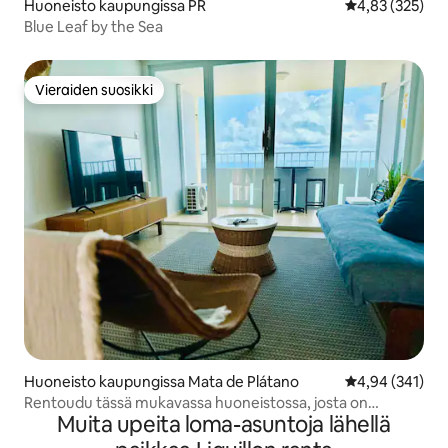
Huoneisto kaupungissa PR
Keskimääräinen
4,83 (325)
Blue Leaf by the Sea
Vieraiden suosikki
Vieraiden suosikki
Huoneisto kaupungissa Mata de Plátano
Keskimääräinen
4,94 (341)
Rentoudu tässä mukavassa huoneistossa, josta on
Muita upeita loma-asuntoja lähellä
merinäköala