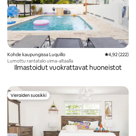
Kohde kaupungissa Luquillo
Keskimääräinen
4,92 (222)
Lumottu rantatalo uima-altaalla
Ilmastoidut vuokrattavat huoneistot
Vieraiden suosikki
Vieraiden suosikki