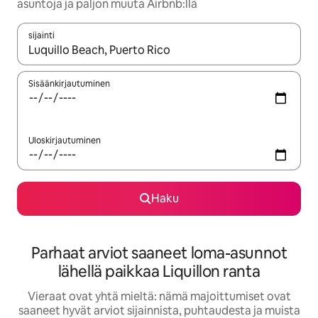
asuntoja ja paljon muuta Airbnb:llä
sijainti
Kun tulokset ovat saatavilla, navigoi ylös- ja alas-nuolinäppäimi
Sisäänkirjautuminen
Uloskirjautuminen
Haku
Parhaat arviot saaneet loma-asunnot
lähellä paikkaa Liquillon ranta
Vieraat ovat yhtä mieltä: nämä majoittumiset ovat
saaneet hyvät arviot sijainnista, puhtaudesta ja muista