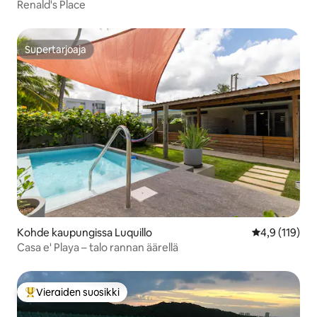
Renald's Place
Supertarjoaja
Supertarjoaja
Kohde kaupungissa Luquillo
Keskimääräine
4,9 (119)
Casa e' Playa – talo rannan äärellä
Vieraiden suosikki
Vieraiden suosikkien parhaimmistoa