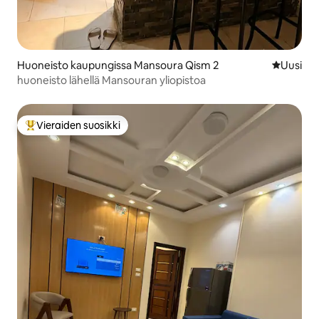
Huoneisto kaupungissa Mansoura Qism 2
Uusi maja
Uusi
huoneisto lähellä Mansouran yliopistoa
Vieraiden suosikki
Vieraiden suosikkien parhaimmistoa