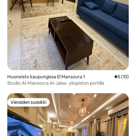
Huoneisto kaupungissa El Mansoura 1
Keskimäärä
5 (10)
Studio Al-Mansoura Al-Jalaa -yliopiston portilla
Vieraiden suosikki
Vieraiden suosikki