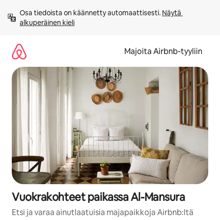
Jätä
Osa tiedoista on käännetty automaattisesti. 
Näytä 
sisältö
alkuperäinen kieli
väliin
Majoita Airbnb-tyyliin
Vuokrakohteet paikassa Al-Mansura
Etsi ja varaa ainutlaatuisia majapaikkoja Airbnb:ltä