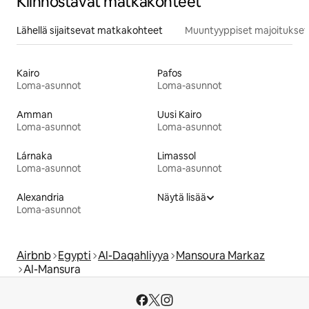
Kiinnostavat matkakohteet
Lähellä sijaitsevat matkakohteet
Muuntyyppiset majoitukset
Kairo
Pafos
Loma-asunnot
Loma-asunnot
Amman
Uusi Kairo
Loma-asunnot
Loma-asunnot
Lárnaka
Limassol
Loma-asunnot
Loma-asunnot
Alexandria
Näytä lisää
Loma-asunnot
Airbnb
Egypti
Al-Daqahliyya
Mansoura Markaz
Al-Mansura