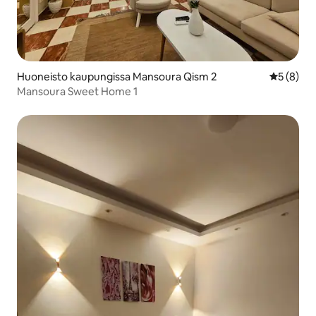
Huoneisto kaupungissa Mansoura Qism 2
Keskimäär
5 (8)
Mansoura Sweet Home 1