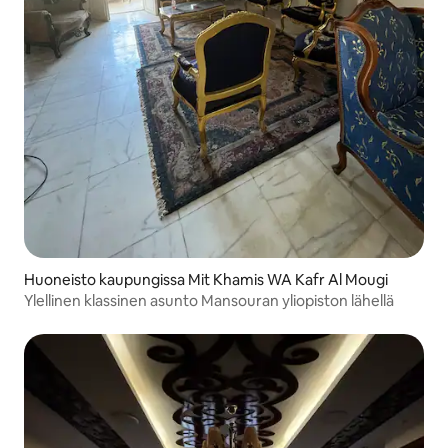
Huoneisto kaupungissa Mit Khamis WA Kafr Al Mougi
Ylellinen klassinen asunto Mansouran yliopiston lähellä