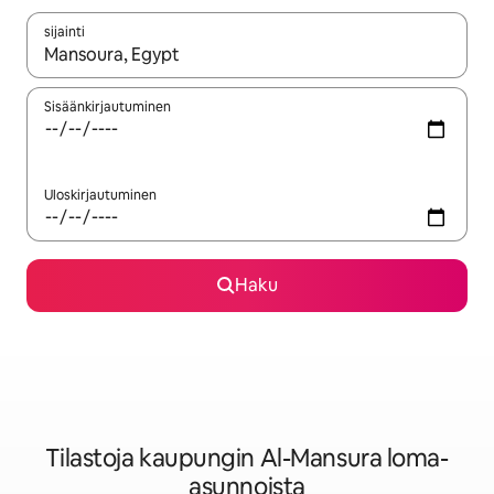
sijainti
Kun tulokset ovat saatavilla, navigoi ylös- ja alas-nuolinäppäimi
Sisäänkirjautuminen
Uloskirjautuminen
Haku
Tilastoja kaupungin Al-Mansura loma-
asunnoista