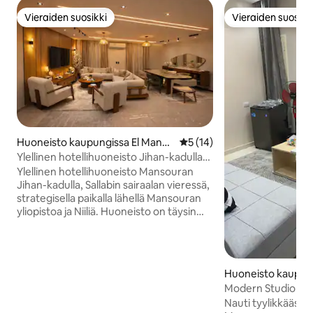
Vieraiden suosikki
Vieraiden suosikk
Vieraiden suosikki
Vieraiden suosikk
Huoneisto kaupungissa El Manso
Keskimääräinen arvio 5/5, 1
5 (14)
ura 1
Ylellinen hotellihuoneisto Jihan-kadulla
lähellä yliopistoa ja Niiliä
Ylellinen hotellihuoneisto Mansouran
Jihan-kadulla, Sallabin sairaalan vieressä,
strategisella paikalla lähellä Mansouran
yliopistoa ja Niiliä. Huoneisto on täysin
kalustettu moderneilla ja tyylikkäillä
huonekaluilla, ja siinä on ilmastointi ja
nopea internet vieraiden mukavuuden
takaamiseksi. Sen vieressä on Tarashobi-
Huoneisto kaupun
apteekki, kuuluisa itämainen ravintola ja
oura Qism 2
Modern Studio Ma
Bremer-supermarketti, joka täyttää
Yliopistoa vastapä
Nauti tyylikkäästä
kaikki päivittäiset tarpeesi. Samassa