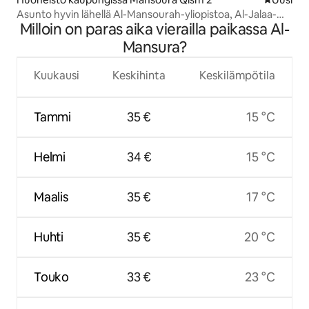
Asunto hyvin lähellä Al-Mansourah-yliopistoa, Al-Jalaa-
Milloin on paras aika vierailla paikassa Al-
porttia
Mansura?
Kuukausi
Keskihinta
Keskilämpötila
Tammi
35 €
15 °C
Helmi
34 €
15 °C
Maalis
35 €
17 °C
Huhti
35 €
20 °C
Touko
33 €
23 °C