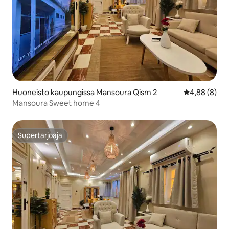
Huoneisto kaupungissa Mansoura Qism 2
Keskimääräin
4,88 (8)
Mansoura Sweet home 4
Supertarjoaja
Supertarjoaja