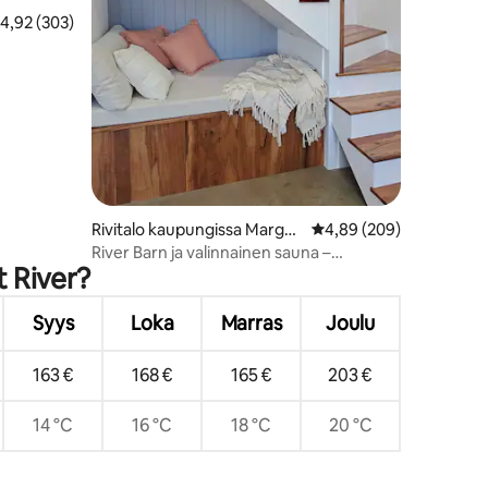
eskimääräinen arvio 4,92/5, 303 arvostelua
4,92 (303)
Rivitalo kaupungissa Margar
Keskimääräinen arvio 4
4,89 (209)
et River
River Barn ja valinnainen sauna –
t River?
kävelymatka kaupunkiin ja joelle
Syys
Loka
Marras
Joulu
163 €
168 €
165 €
203 €
14 °C
16 °C
18 °C
20 °C