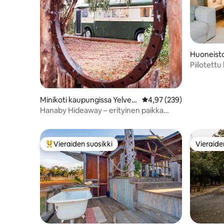
Huoneist
garet Riv
Piilotett
Minikoti kaupungissa Yelvert
Keskimääräinen arvio 4,
4,97 (239)
on
Hanaby Hideaway – erityinen paikka
rentoutua.
Vieraiden suosikki
Vieraide
Vieraiden suosikkien parhaimmistoa
Vieraide