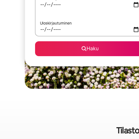
Uloskirjautuminen
Haku
Tilast