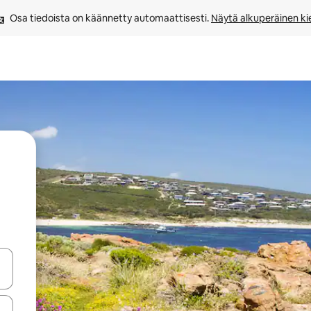
Osa tiedoista on käännetty automaattisesti. 
Näytä alkuperäinen kie
-nuolinäppäimillä tai tutustu koskettamalla tai pyyhkäisemällä.