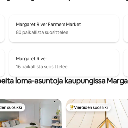
Margaret River Farmers Market
80 paikallista suosittelee
Margaret River
16 paikallista suosittelee
eita loma-asuntoja kaupungissa Marga
den suosikki
Vieraiden suosikki
n suosikkien parhaimmistoa
Vieraiden suosikkien parhaimm