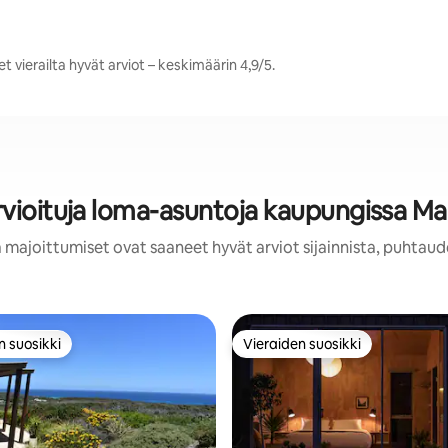
 vierailta hyvät arviot – keskimäärin 4,9/5.
rvioituja loma-asuntoja kaupungissa Ma
 majoittumiset ovat saaneet hyvät arviot sijainnista, puhtaud
n suosikki
Vieraiden suosikki
n suosikki
Vieraiden suosikki