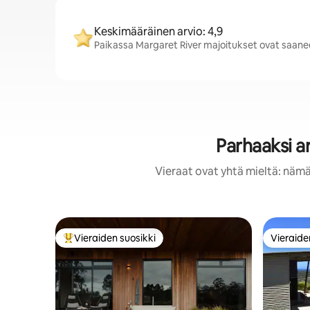
Keskimääräinen arvio: 4,9
Paikassa Margaret River majoitukset ovat saaneet
Parhaaksi a
Vieraat ovat yhtä mieltä: nämä
Vieraiden suosikki
Vieraide
Vieraiden suosikkien parhaimmistoa
Vieraide