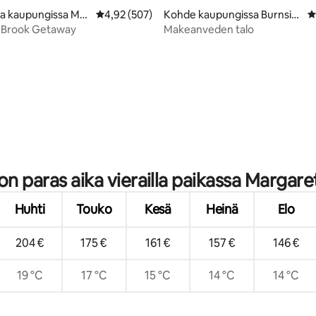
98/5, 362 arvostelua
a kaupungissa Mar
Keskimääräinen arvio 4,92/5, 507 arvostelua
4,92 (507)
Kohde kaupungissa Burnsid
K
er
e
 Brook Getaway
Makeanveden talo
 on paras aika vierailla paikassa Margare
Huhti
Touko
Kesä
Heinä
Elo
204 €
175 €
161 €
157 €
146 €
19 °C
17 °C
15 °C
14 °C
14 °C