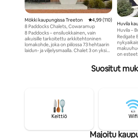
Mökki kaupungissa Treeton
Keskimääräinen arvio 4,
4,99 (110)
Huvila ka
8 Paddocks Chalets, Cowaramup
Huvila – B
8 Paddocks – ensiluokkainen, vain
Redgate B
aikuisille tarkoitettu arkkitehtoninen
nykyaikai
lomakohde, joka on piilossa 73 hehtaarin
makuuhuon
laidun- ja viljelysmaalla. Chalet 3 on yksi
on esteet
vain neljästä syrjäisestä lomamökistä
moderni a
laajalla tontillamme Cowaramupin lähellä.
erottaa ka
Suositut muk
Se tarjoaa intiimin pakopaikan arjesta ja
Queen-ma
on suunniteltu tarkoituksellisesti
erittäin 
juhlistamaan Margaret Riverin viinialueen
Yksinkerta
hidasta tahtia. Uppoudu luontoon
mutta ylei
katsellessasi ikonisia Highland-karjamme
balilaisen 
laiduntamassa aivan ikkunasi
mökissä o
ulkopuolella, nauti illasta upeiden
mukavuutt
auringonlaskujen äärellä ja ihastele
varustetut
laakson vertaansa vailla olevia näkymiä.
Keittiö
Wifi
tyydyttäv
Majoitu kaupu