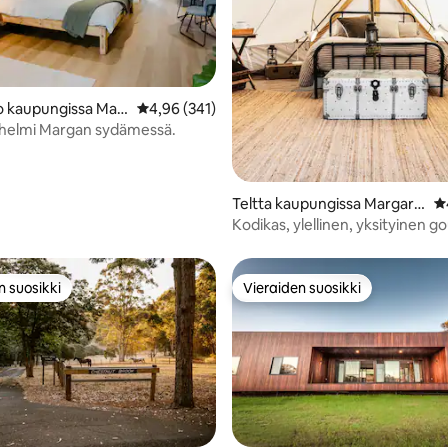
o kaupungissa Mar
Keskimääräinen arvio 4,96/5, 341 arvostelua
4,96 (341)
er
u helmi Margan sydämessä.
97/5, 239 arvostelua
Teltta kaupungissa Margare
K
t River
Kodikas, ylellinen, yksityinen 
maatila +nuotio
n suosikki
Vieraiden suosikki
n suosikki
Vieraiden suosikki