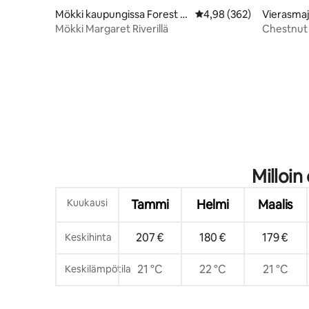
Mökki kaupungissa Forest G
Keskimääräinen arvio 4,
4,98 (362)
Vierasmaj
rove
garet Riv
Mökki Margaret Riverillä
Chestnut
Milloin
Kuukausi
Tammi
Helmi
Maalis
207 €
180 €
179 €
Keskihinta
21 °C
22 °C
21 °C
Keskilämpötila