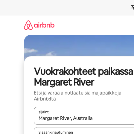
Jätä
sisältö
väliin
Vuokrakohteet paikassa
Margaret River
Etsi ja varaa ainutlaatuisia majapaikkoja
Airbnb:ltä
sijainti
Kun tulokset ovat saatavilla, navigoi ylös- ja alas
Sisäänkirjautuminen