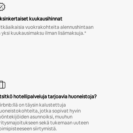
ksinkertaiset kuukausihinnat
itkäaikaisia vuokrakohteita alennushintaan
a yksi kuukausimaksu ilman lisämaksuja.*
tsitkö hotellipalveluja tarjoavia huoneistoja?
irbnb:llä on täysin kalustettuja
uoneistokohteita, jotka sopivat hyvin
yöntekijöiden asunnoiksi, muuhun
ritysmajoitukseen sekä tukemaan uuteen
oimipisteeseen siirtymistä.