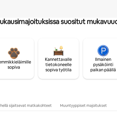
ukausimajoituksissa suositut mukavuu
Kannettavalle
Ilmainen
emmikkieläimille
tietokoneelle
pysäköinti
sopiva
sopiva työtila
paikan päällä
hellä sijaitsevat matkakohteet
Muuntyyppiset majoitukset