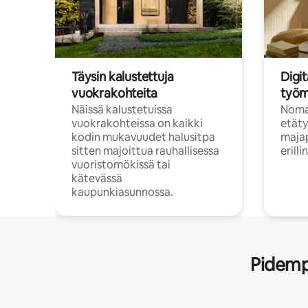
Täysin kalustettuja
Digit
vuokrakohteita
työm
Näissä kalustetuissa
Nomad
vuokrakohteissa on kaikki
etäty
kodin mukavuudet halusitpa
majap
sitten majoittua rauhallisessa
erill
vuoristomökissä tai
kätevässä
kaupunkiasunnossa.
Pidempi