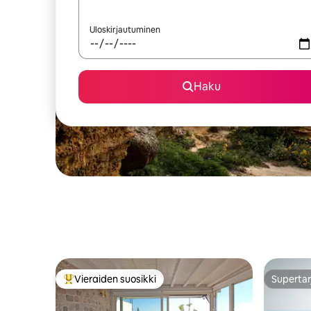
Uloskirjautuminen
Haku
Vieraiden suosikki
Supertar
Vieraiden suosikkien parhaimmistoa
Supertar