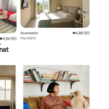
Huoneisto
Keskimääräinen arvio 
4,88 (51)
Meritähti
Keskimääräinen arvio 4,94/5, 51 arvostelua
4,94 (51)
a
nat