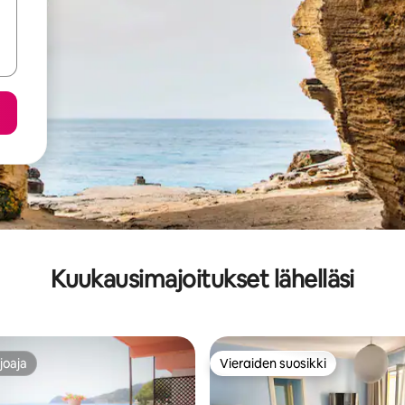
Kuukausimajoitukset lähelläsi
joaja
Vieraiden suosikki
joaja
Vieraiden suosikki