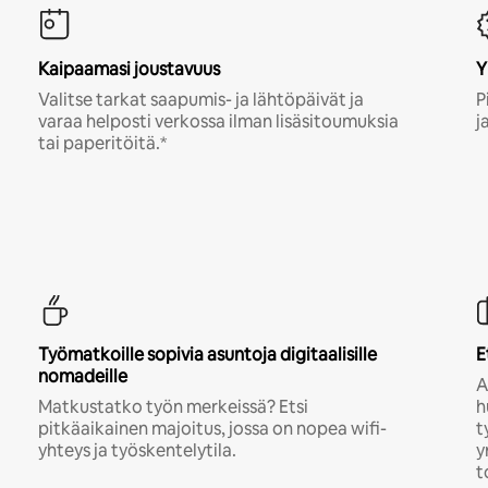
Kaipaamasi joustavuus
Y
Valitse tarkat saapumis- ja lähtöpäivät ja
P
varaa helposti verkossa ilman lisäsitoumuksia
j
tai paperitöitä.*
Työmatkoille sopivia asuntoja digitaalisille
E
nomadeille
A
Matkustatko työn merkeissä? Etsi
h
pitkäaikainen majoitus, jossa on nopea wifi-
t
yhteys ja työskentelytila.
y
t