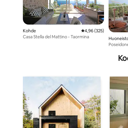
Kohde
Keskimääräinen arvio 4,
4,96 (325)
Casa Stella del Mattino - Taormina
Huoneist
Poseidon
Taormina
Ko