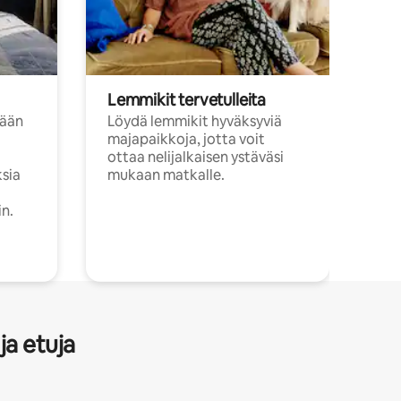
Lemmikit tervetulleita
sään
Löydä lemmikit hyväksyviä
majapaikkoja, jotta voit
ottaa nelijalkaisen ystäväsi
ksia
mukaan matkalle.
in.
ja etuja