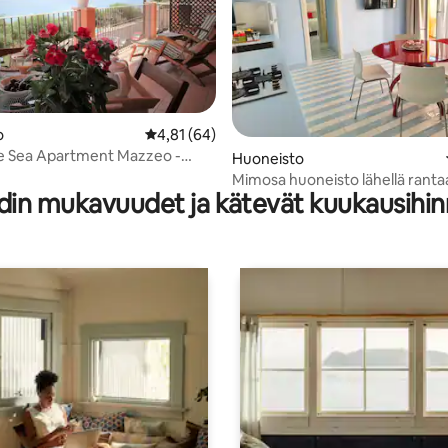
96/5, 325 arvostelua
o
Keskimääräinen arvio 4,81/5, 64 arvostelua
4,81 (64)
e Sea Apartment Mazzeo -
Huoneisto
Mimosa huoneisto lähellä ranta
din mukavuudet ja kätevät kuukausihin