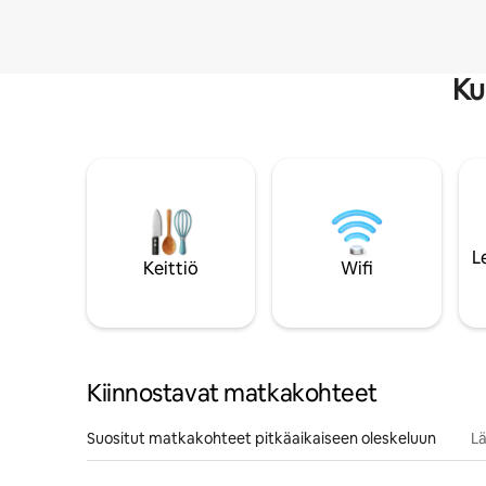
Ku
L
Keittiö
Wifi
Kiinnostavat matkakohteet
Suositut matkakohteet pitkäaikaiseen oleskeluun
Lä