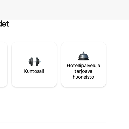
det
Hotellipalveluja
Kuntosali
tarjoava
huoneisto