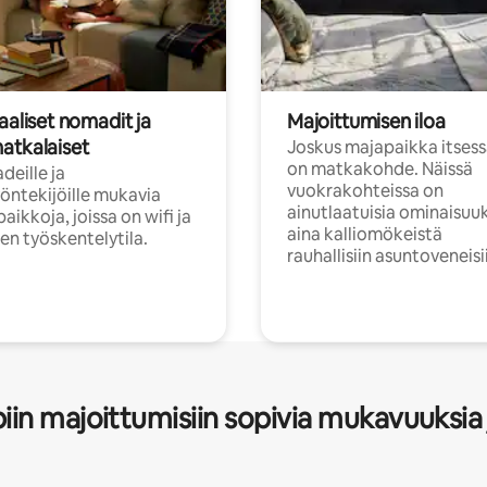
aaliset nomadit ja
Majoittumisen iloa
atkalaiset
Joskus majapaikka itses
on matkakohde. Näissä
eille ja
vuokrakohteissa on
öntekijöille mukavia
ainutlaatuisia ominaisuu
aikkoja, joissa on wifi ja
aina kalliomökeistä
inen työskentelytila.
rauhallisiin asuntoveneisi
in majoittumisiin sopivia mukavuuksia 