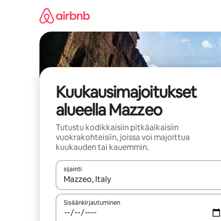
Jätä
sisältö
väliin
Kuukausimajoitukset
alueella Mazzeo
Tutustu kodikkaisiin pitkäaikaisiin
vuokrakohteisiin, joissa voi majoittua
kuukauden tai kauemmin.
sijainti
Kun tulokset ovat saatavilla, navigoi ylös- ja alas
Sisäänkirjautuminen