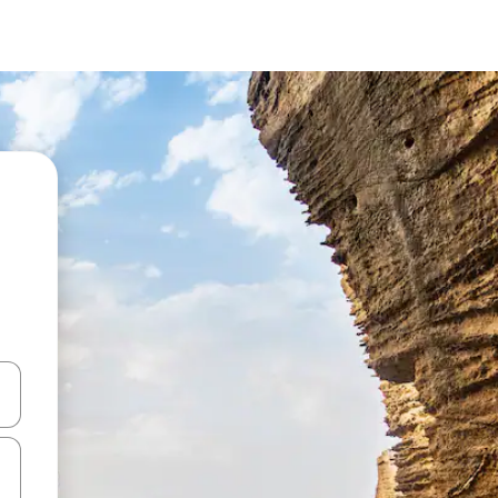
-nuolinäppäimillä tai tutustu koskettamalla tai pyyhkäisemällä.