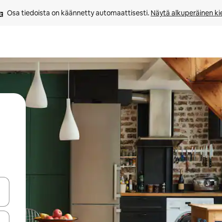
Osa tiedoista on käännetty automaattisesti. 
Näytä alkuperäinen kie
-nuolinäppäimillä tai tutustu koskettamalla tai pyyhkäisemällä.