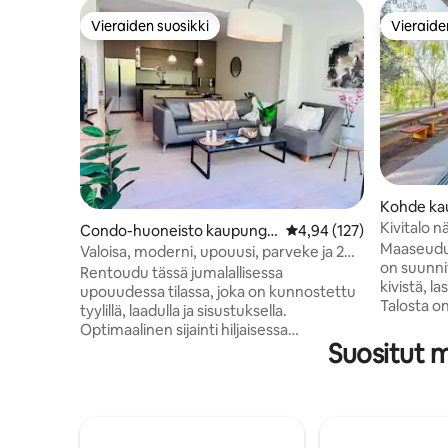
Vieraiden suosikki
Vieraide
Vieraiden suosikki
Vieraide
Kohde kau
Cuyo
Kivitalo nä
Condo-huoneisto kaupungis
Keskimääräinen arvio 4,
4,94 (127)
Maaseudull
sa Mendoza
Valoisa, moderni, upouusi, parveke ja 2
on suunnit
POLKUPYÖRÄÄ
Rentoudu tässä jumalallisessa
kivistä, l
upouudessa tilassa, joka on kunnostettu
Talosta o
tyylillä, laadulla ja sisustuksella.
vuoristoon
Optimaalinen sijainti hiljaisessa
oliivipuut
Suositut 
naapurustossa, jota ympäröivät torit ja
tunnetuim
kasvillisuus. Korostamme sen läheisyyttä
Varustettu
suureen San Martinin puistoon, joka on
jossa on t
ihanteellinen liikuntaan ja tunnettu
kylpyhuone
gastronominen Avenue. High-end
turvallise
Simmons upouusi king box -jousi, jotta