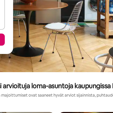
i arvioituja loma-asuntoja kaupungiss
 majoittumiset ovat saaneet hyvät arviot sijainnista, puhtaud