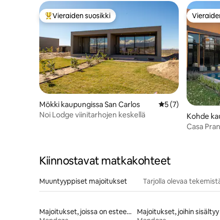
Vieraiden suosikki
Vieraide
Vieraiden suosikkien parhaimmistoa
Vieraide
Mökki kaupungissa San Carlos
Keskimääräinen ar
5 (7)
Noi Lodge viinitarhojen keskellä
Kohde kau
Cuyo
Casa Prana
kartano
Kiinnostavat matkakohteet
Muuntyyppiset majoitukset
Tarjolla olevaa tekemist
Majoitukset, joissa on esteetön vuode