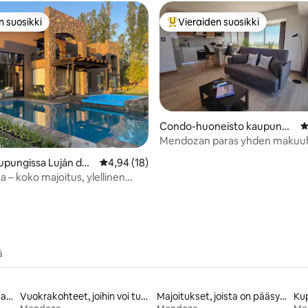
n suosikki
Vieraiden suosikki
n suosikki
Vieraiden suosikkien parhaimm
Condo-huoneisto kaupungis
K
sa Mendoza
Mendozan paras yhden maku
vio 5/5, 7 arvostelua
huoneisto parvekkeella
pungissa Luján de
Keskimääräinen arvio 4,94/5, 18 arvostelua
4,94 (18)
 – koko majoitus, ylellinen
ä
Majoitukset, joihin sisältyy aamiainen
Vuokrakohteet, joihin voi tuoda lemmikin
Majoitukset, joista on pääsy rannalle
Kup