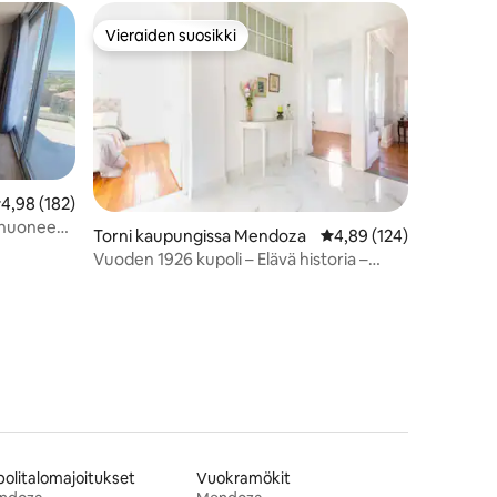
Vieraiden suosikki
istoa
Vieraiden suosikki
eskimääräinen arvio 4,98/5, 182 arvostelua
4,98 (182)
uhuoneen
Torni kaupungissa Mendoza
Keskimääräinen arvio 4
4,89 (124)
Vuoden 1926 kupoli – Elävä historia –
360°-kattohuoneisto
olitalomajoitukset
Vuokramökit