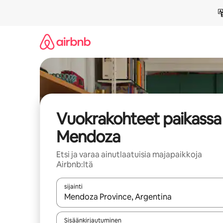
Jätä
sisältö
väliin
Vuokrakohteet paikassa
Mendoza
Etsi ja varaa ainutlaatuisia majapaikkoja
Airbnb:ltä
sijainti
Kun tulokset ovat saatavilla, navigoi ylös- ja alas
Sisäänkirjautuminen