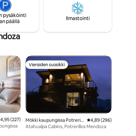
ainutlaatuinen luonnonympäristö, jossa
sia
voit levätä luonnon ympäröimänä.
ja vanha
n pysäköinti
yyttä
Ilmastointi
an päällä
50 metrin
endoza
Vieraiden suosikki
istoa
Vieraiden suosikki
eskimääräinen arvio 4,95/5, 227 arvostelua
4,95 (227)
Mökki kaupungissa Potrerill
Keskimääräinen arvio 4
4,89 (296)
os
pungissa
Atahualpa Cabins, Potrerillos Mendoza