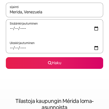
sijainti
Kun tulokset ovat saatavilla, navigoi ylös- ja alas-nuolinäppäimi
Sisäänkirjautuminen
Uloskirjautuminen
Haku
Tilastoja kaupungin Mérida loma-
asunnoista