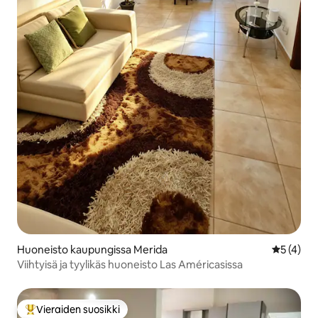
Huoneisto kaupungissa Merida
Keskimäär
5 (4)
Viihtyisä ja tyylikäs huoneisto Las Américasissa
Vieraiden suosikki
Vieraiden suosikkien parhaimmistoa