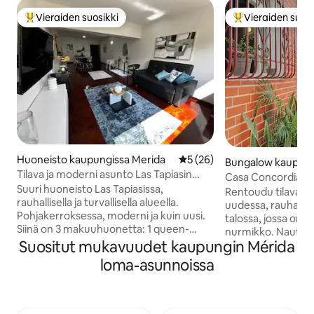
Vieraiden suosikki
Vieraiden suosi
Vieraiden suosikkien parhaimmistoa
Vieraiden suosik
Huoneisto kaupungissa Merida
Keskimääräinen arvio 5/5, 2
5 (26)
Bungalow kaupung
Tilava ja moderni asunto Las Tapiasin
a
Casa Concordia: sä
asuinalueella
Suuri huoneisto Las Tapiasissa,
Rentoudu tilavassa
rauhallisella ja turvallisella alueella.
uudessa, rauhallise
Pohjakerroksessa, moderni ja kuin uusi.
talossa, jossa on p
Siinä on 3 makuuhuonetta: 1 queen-
nurmikko. Nauti ain
vuode, 2 parivuodetta ja vuodesohva.
Suositut mukavuudet kaupungin Mérida
vedestä, näkymistä
Mukava olohuone, jossa on televisio ja
Sijaitsee suljetus
loma-asunnoissa
suuri ikkuna, josta on näkymä
jossa on yksityine
viheralueelle, ruokailuhuone ja
maantieteellisess
varustettu keittiö, jossa on baaritiski
Amerikkalaistyyline
(jääkaappi, uuni, mikroaaltouuni,
yhdistyvät perinte