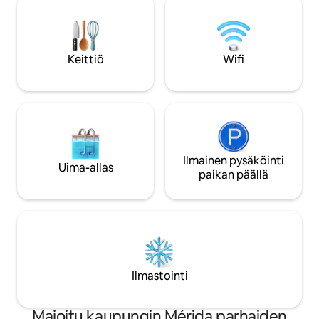
kahvinkeitin ja astiat). Uudistettu
moderniin, erinom
kylpyhuone. Sisältää pesukoneen.
luonnonvaloon ja 
Ihanteellinen perheille tai ryhmille, jotka
Etuoikeutettu sija
etsivät mukavuutta ja hyvää sijaintia. Ole
lähellä 24 tuntia, e
Keittiö
Wifi
hyvä ja kerro meille, jos ajoneuvosi on
ja mukava pääsy po
erikoiskokoinen. Kohteessa on 1
ilman.
pysäköintipaikka.
Ilmainen pysäköinti
Uima-allas
paikan päällä
Ilmastointi
Majoitu kaupungin Mérida parhaiden