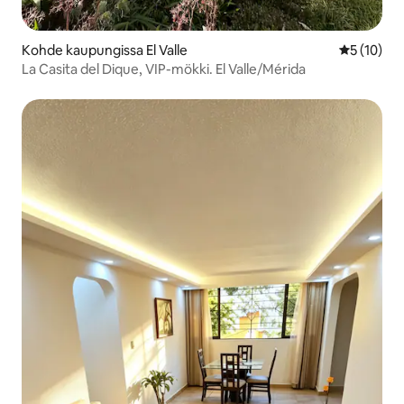
Kohde kaupungissa El Valle
Keskimäärä
5 (10)
La Casita del Dique, VIP-mökki. El Valle/Mérida