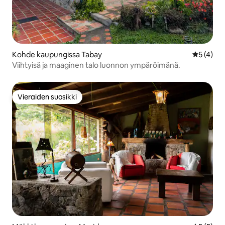
Kohde kaupungissa Tabay
Keskimäär
5 (4)
Viihtyisä ja maaginen talo luonnon ympäröimänä.
Vieraiden suosikki
Vieraiden suosikki