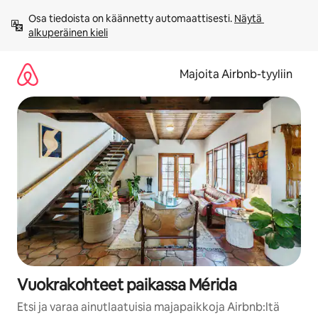
Jätä
Osa tiedoista on käännetty automaattisesti. 
Näytä 
sisältö
alkuperäinen kieli
väliin
Majoita Airbnb-tyyliin
Vuokrakohteet paikassa Mérida
Etsi ja varaa ainutlaatuisia majapaikkoja Airbnb:ltä