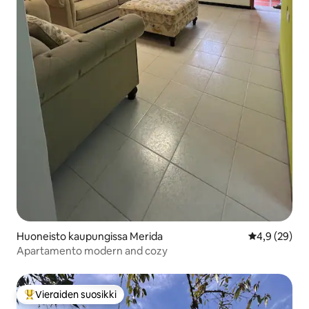
Huoneisto kaupungissa Merida
Keskimääräin
4,9 (29)
Apartamento modern and cozy
Vieraiden suosikki
Vieraiden suosikkien parhaimmistoa