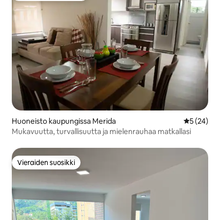
Huoneisto kaupungissa Merida
Keskimäärä
5 (24)
Mukavuutta, turvallisuutta ja mielenrauhaa matkallasi
Vieraiden suosikki
Vieraiden suosikki