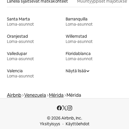
Lähellä sijaitsevat matkakohteet
Muuntyyppiset majoitukset
Santa Marta
Barranquilla
Loma-asunnot
Loma-asunnot
Oranjestad
Willemstad
Loma-asunnot
Loma-asunnot
Valledupar
Floridablanca
Loma-asunnot
Loma-asunnot
Valencia
Näytä lisää
Loma-asunnot
Airbnb
Venezuela
Mérida
Mérida
© 2026 Airbnb, Inc.
Yksityisyys
Käyttöehdot