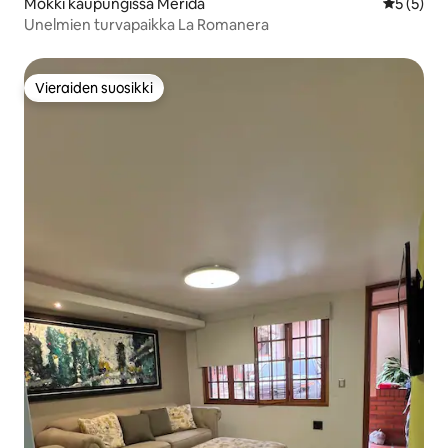
Mökki kaupungissa Merida
Keskimäär
5 (5)
Unelmien turvapaikka La Romanera
Vieraiden suosikki
Vieraiden suosikki