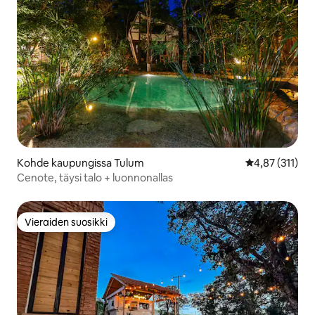
Kohde kaupungissa Tulum
Keskimääräinen
4,87 (311)
Cenote, täysi talo + luonnonallas
Vieraiden suosikki
Vieraiden suosikki