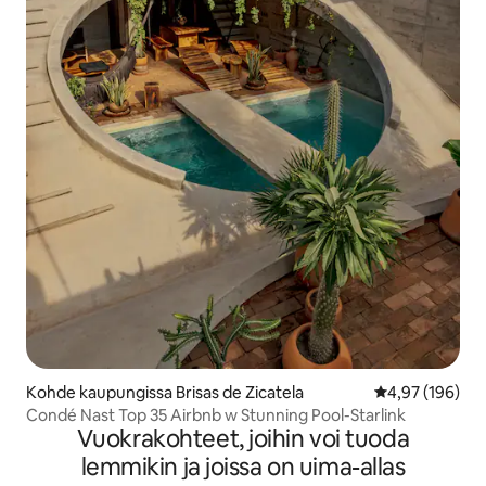
Kohde kaupungissa Brisas de Zicatela
Keskimääräinen
4,97 (196)
Condé Nast Top 35 Airbnb w Stunning Pool-Starlink
Vuokrakohteet, joihin voi tuoda
lemmikin ja joissa on uima-allas