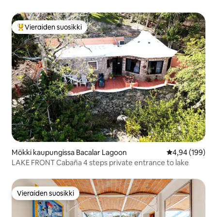
Vieraiden suosikki
Vieraiden suosikkien parhaimmistoa
Mökki kaupungissa Bacalar Lagoon
Keskimääräinen
4,94 (199)
LAKE FRONT Cabaña 4 steps private entrance to lake
Vieraiden suosikki
Vieraiden suosikki