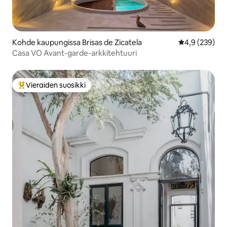
Kohde kaupungissa Brisas de Zicatela
Keskimääräine
4,9 (239)
Casa VO Avant-garde-arkkitehtuuri
Vieraiden suosikki
Vieraiden suosikkien parhaimmistoa