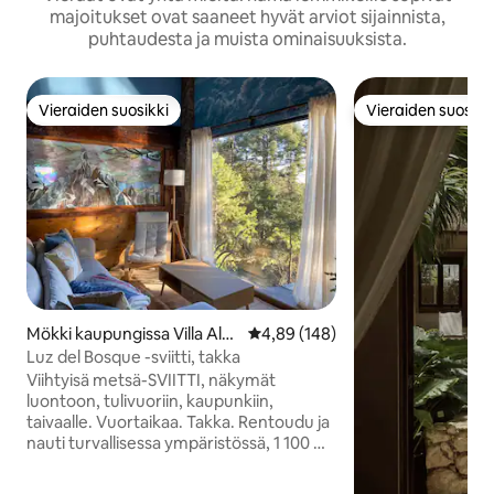
majoitukset ovat saaneet hyvät arviot sijainnista,
puhtaudesta ja muista ominaisuuksista.
Vieraiden suosikki
Vieraiden suosikk
Vieraiden suosikki
Vieraiden suosikk
Mökki kaupungissa Villa Alpi
Keskimääräinen arvio 4,89/5, 14
4,89 (148)
na
Luz del Bosque -sviitti, takka
Viihtyisä metsä-SVIITTI, näkymät
luontoon, tulivuoriin, kaupunkiin,
taivaalle. Vuortaikaa. Takka. Rentoudu ja
nauti turvallisessa ympäristössä, 1 100 m
Mexico Cityn yläpuolella. 40 minuuttia
Interlomasista ja Tolucasta. Ihanteellinen