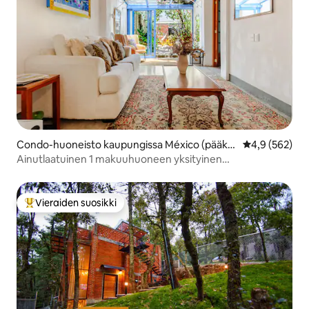
Condo-huoneisto kaupungissa México (pääka
Keskimääräine
4,9 (562)
upunki)
Ainutlaatuinen 1 makuuhuoneen yksityinen
puutarhahuoneisto Roma Nortessa
Vieraiden suosikki
Vieraiden suosikkien parhaimmistoa