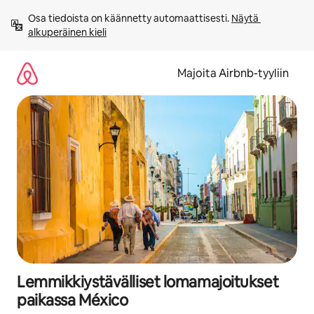
Jätä
Osa tiedoista on käännetty automaattisesti. 
Näytä 
sisältö
alkuperäinen kieli
väliin
Majoita Airbnb-tyyliin
Lemmikkiystävälliset lomamajoitukset
paikassa México