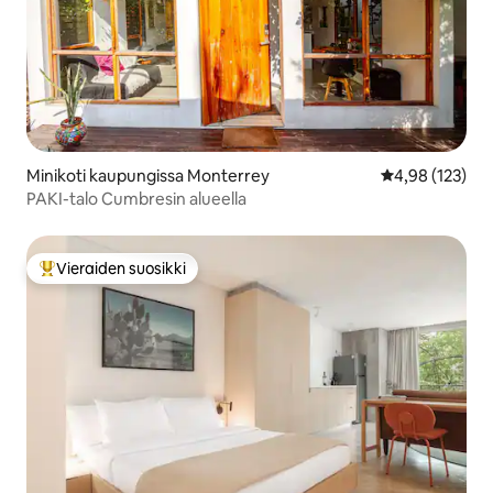
Minikoti kaupungissa Monterrey
Keskimääräinen
4,98 (123)
PAKI-talo Cumbresin alueella
Vieraiden suosikki
Vieraiden suosikkien parhaimmistoa