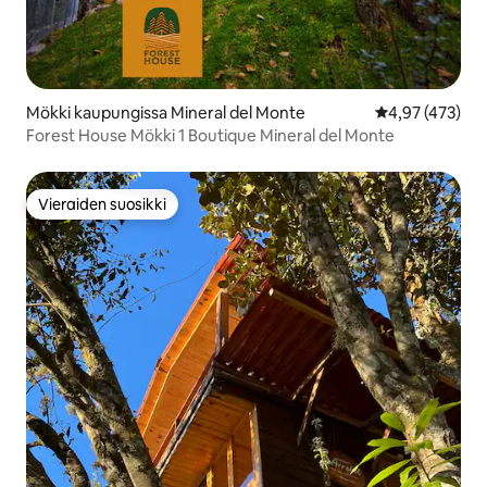
Mökki kaupungissa Mineral del Monte
Keskimääräinen
4,97 (473)
Forest House Mökki 1 Boutique Mineral del Monte
Vieraiden suosikki
Vieraiden suosikki