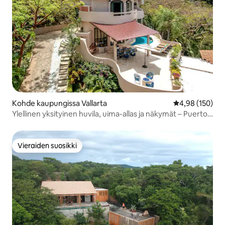
Kohde kaupungissa Vallarta
Keskimääräinen
4,98 (150)
Ylellinen yksityinen huvila, uima-allas ja näkymät – Puerto
Vallarta
Vieraiden suosikki
Vieraiden suosikki