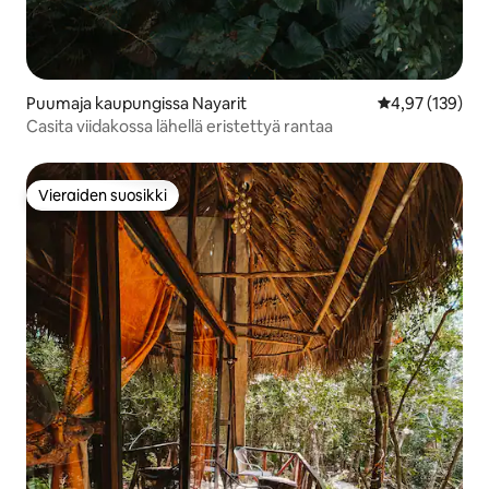
Puumaja kaupungissa Nayarit
Keskimääräinen
4,97 (139)
Casita viidakossa lähellä eristettyä rantaa
Vieraiden suosikki
Vieraiden suosikki