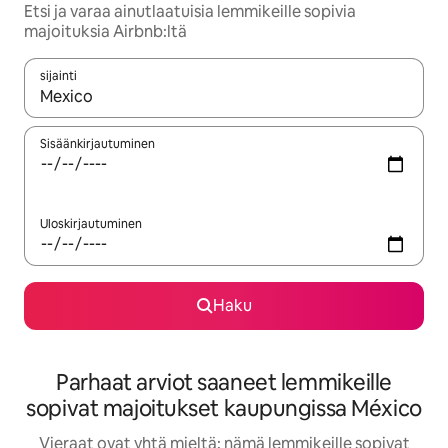
Etsi ja varaa ainutlaatuisia lemmikeille sopivia
majoituksia Airbnb:ltä
sijainti
Kun tulokset ovat saatavilla, navigoi ylös- ja alas-nuolinäppäimi
Sisäänkirjautuminen
Uloskirjautuminen
Haku
Parhaat arviot saaneet lemmikeille
sopivat majoitukset kaupungissa México
Vieraat ovat yhtä mieltä: nämä lemmikeille sopivat