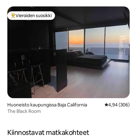
merinäköalalla
Vieraiden suosikki
Vieraiden suosikkien parhaimmistoa
Huoneisto kaupungissa Baja California
Keskimääräinen
4,94 (306)
The Black Room
Kiinnostavat matkakohteet