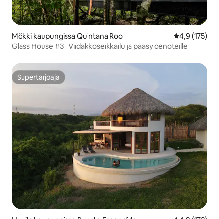
Mökki kaupungissa Quintana Roo
Keskimääräine
4,9 (175)
Glass House #3 · Viidakkoseikkailu ja pääsy cenoteille
Supertarjoaja
Supertarjoaja