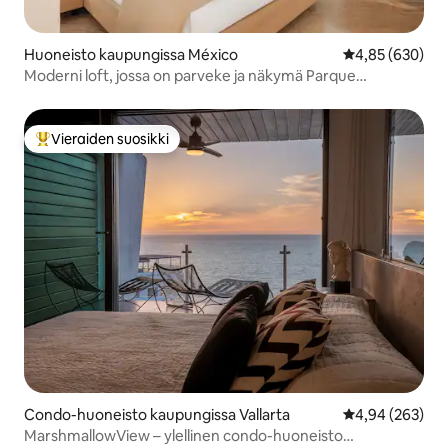
Huoneisto kaupungissa México
Keskimääräinen
4,85 (630)
Moderni loft, jossa on parveke ja näkymä Parque
Mexicoon
Vieraiden suosikki
Vieraiden suosikkien parhaimmistoa
Condo-huoneisto kaupungissa Vallarta
Keskimääräinen
4,94 (263)
MarshmallowView – ylellinen condo-huoneisto