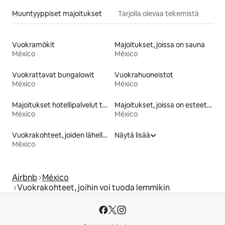
Muuntyyppiset majoitukset
Tarjolla olevaa tekemistä
Vuokramökit
Majoitukset, joissa on sauna
México
México
Vuokrattavat bungalowit
Vuokrahuoneistot
México
México
Majoitukset hotellipalvelut tarjoavissa huoneistoissa
Majoitukset, joissa on esteetön wc
México
México
Vuokrakohteet, joiden lähellä on rinne tai latu
Näytä lisää
México
Airbnb
México
Vuokrakohteet, joihin voi tuoda lemmikin