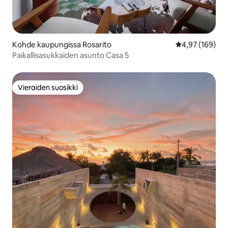
Kohde kaupungissa Rosarito
Keskimääräinen
4,97 (169)
Paikallisasukkaiden asunto Casa 5
Vieraiden suosikki
Vieraiden suosikki