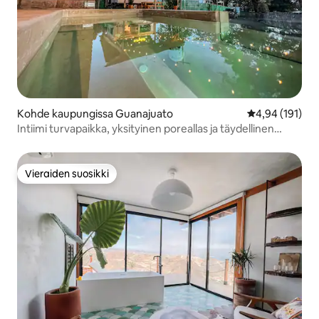
Kohde kaupungissa Guanajuato
Keskimääräinen
4,94 (191)
Intiimi turvapaikka, yksityinen poreallas ja täydellinen
luonto
Vieraiden suosikki
Vieraiden suosikki