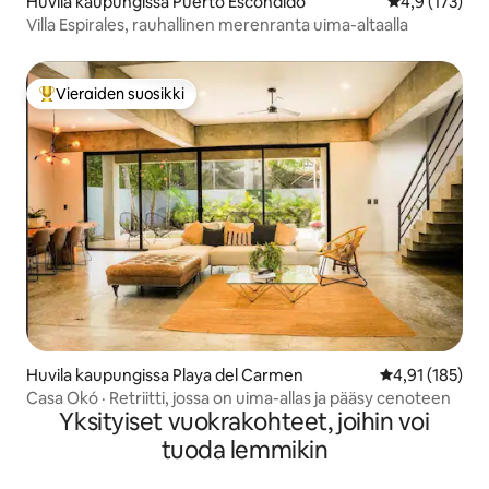
Huvila kaupungissa Puerto Escondido
Keskimääräine
4,9 (173)
Villa Espirales, rauhallinen merenranta uima-altaalla
Vieraiden suosikki
Vieraiden suosikkien parhaimmistoa
Huvila kaupungissa Playa del Carmen
Keskimääräinen
4,91 (185)
Casa Okó · Retriitti, jossa on uima-allas ja pääsy cenoteen
Yksityiset vuokrakohteet, joihin voi
tuoda lemmikin