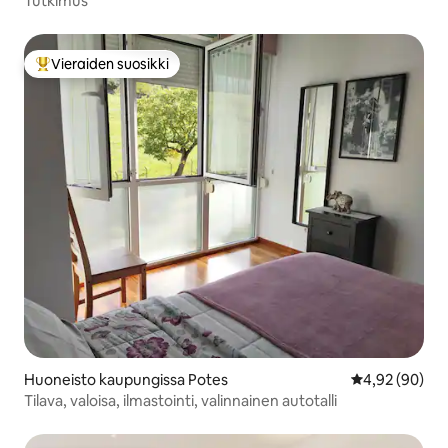
Tutkimus
Vieraiden suosikki
Vieraiden suosikkien parhaimmistoa
Huoneisto kaupungissa Potes
Keskimääräine
4,92 (90)
Tilava, valoisa, ilmastointi, valinnainen autotalli