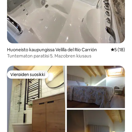
Huoneisto kaupungissa Velilla del Río Carrión
Keskimäärä
5 (18)
Tuntematon paratiisi 5. Mazobren kiusaus
Vieraiden suosikki
Vieraiden suosikki