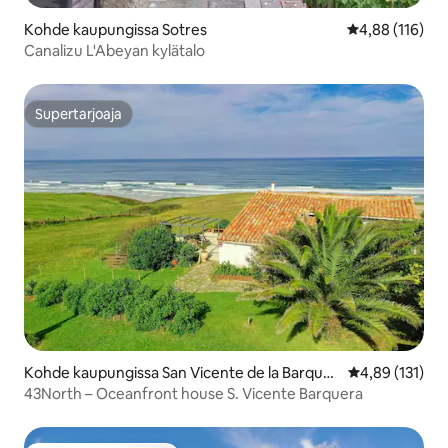
Kohde kaupungissa Sotres
Keskimääräinen
4,88 (116)
Canalizu L'Abeyan kylätalo
Supertarjoaja
Supertarjoaja
Kohde kaupungissa San Vicente de la Barquer
Keskimääräinen
4,89 (131)
a
43North – Oceanfront house S. Vicente Barquera