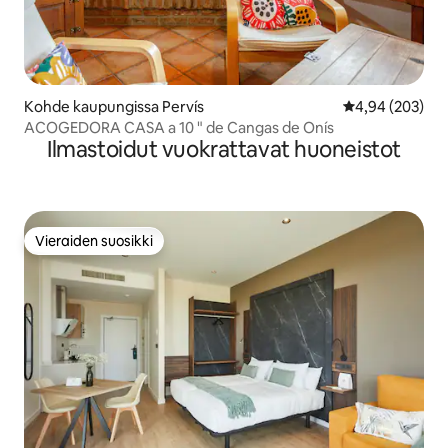
Kohde kaupungissa Pervís
Keskimääräinen
4,94 (203)
ACOGEDORA CASA a 10 " de Cangas de Onís
Ilmastoidut vuokrattavat huoneistot
Vieraiden suosikki
Vieraiden suosikki