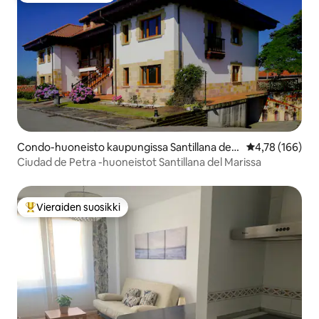
Condo-huoneisto kaupungissa Santillana del
Keskimääräinen
4,78 (166)
Mar
Ciudad de Petra -huoneistot Santillana del Marissa
Vieraiden suosikki
Vieraiden suosikkien parhaimmistoa