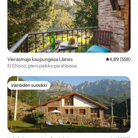
Vierasmaja kaupungissa Llanes
Keskimääräinen
4,89 (558)
El Choco, pieni paikka paratiisissa
Vieraiden suosikki
Vieraiden suosikki