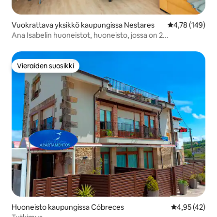
Vuokrattava yksikkö kaupungissa Nestares
Keskimääräinen
4,78 (149)
Ana Isabelin huoneistot, huoneisto, jossa on 2...
Vieraiden suosikki
Vieraiden suosikki
Huoneisto kaupungissa Cóbreces
Keskimääräine
4,95 (42)