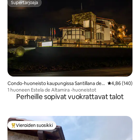
Supertarjoaja
Supertarjoaja
Condo-huoneisto kaupungissa Santillana del
Keskimääräinen
4,86 (140)
Mar
1 huoneen Estela de Altamira -huoneistot
Perheille sopivat vuokrattavat talot
Vieraiden suosikki
Vieraiden suosikkien parhaimmistoa