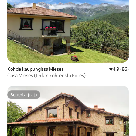
Kohde kaupungissa Mieses
Keskimääräin
4,9 (86)
Casa Mieses (1.5 km kohteesta Potes)
Supertarjoaja
Supertarjoaja