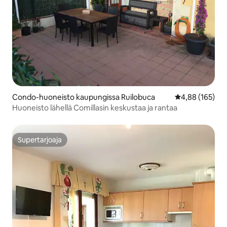
Condo-huoneisto kaupungissa Ruilobuca
Keskimääräinen
4,88 (165)
Huoneisto lähellä Comillasin keskustaa ja rantaa
Supertarjoaja
Supertarjoaja