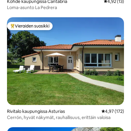
Kohde kaupungissa Cantabria
Keskimääräine
4,92 (13)
Loma-asunto La Pedrera
Vieraiden suosikki
Vieraiden suosikkien parhaimmistoa
Rivitalo kaupungissa Asturias
Keskimääräinen
4,97 (172)
Cerrón, hyvät näkymät, rauhallisuus, erittäin valoisa