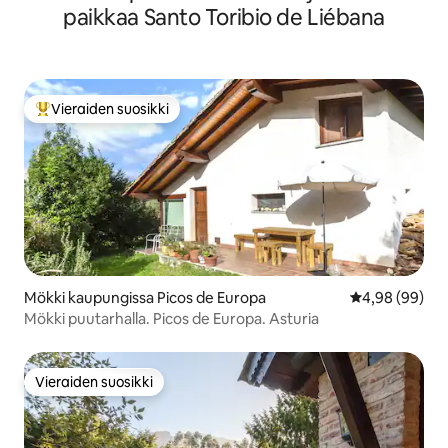
paikkaa Santo Toribio de Liébana
Vieraiden suosikki
Vieraiden suosikkien parhaimmistoa
Mökki kaupungissa Picos de Europa
Keskimääräine
4,98 (99)
Mökki puutarhalla. Picos de Europa. Asturia
Vieraiden suosikki
Vieraiden suosikki