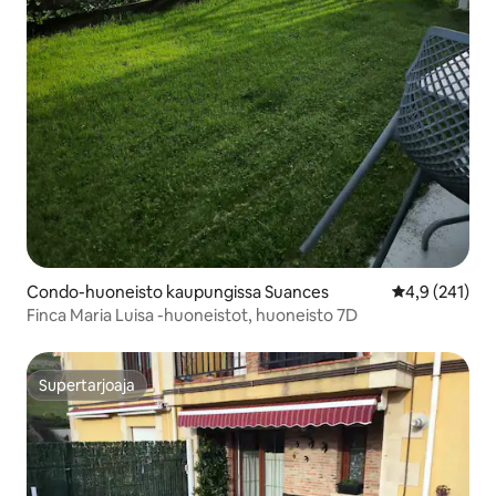
Condo-huoneisto kaupungissa Suances
Keskimääräine
4,9 (241)
Finca Maria Luisa -huoneistot, huoneisto 7D
Supertarjoaja
Supertarjoaja