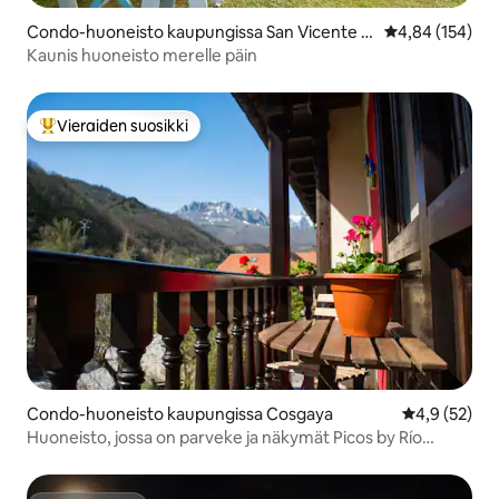
Condo-huoneisto kaupungissa San Vicente d
Keskimääräinen
4,84 (154)
e la Barquera
Kaunis huoneisto merelle päin
Vieraiden suosikki
Vieraiden suosikkien parhaimmistoa
Condo-huoneisto kaupungissa Cosgaya
Keskimääräin
4,9 (52)
Huoneisto, jossa on parveke ja näkymät Picos by Río
Cubolle