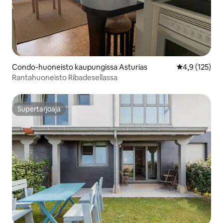
Condo-huoneisto kaupungissa Asturias
Keskimääräine
4,9 (125)
Rantahuoneisto Ribadesellassa
Supertarjoaja
Supertarjoaja