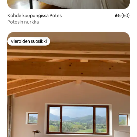
Kohde kaupungissa Potes
Keskimäärä
5 (50)
Potesin nurkka
Vieraiden suosikki
Vieraiden suosikki