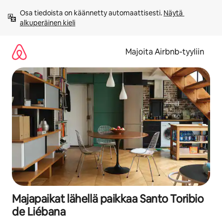
Jätä
Osa tiedoista on käännetty automaattisesti. 
Näytä 
sisältö
alkuperäinen kieli
väliin
Majoita Airbnb-tyyliin
Majapaikat lähellä paikkaa Santo Toribio
de Liébana