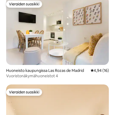
Vieraiden suosikki
Vieraiden suosikki
Huoneisto kaupungissa Las Rozas de Madrid
Keskimääräine
4,94 (16)
Vuoristonäkymähuoneistot 4
Vieraiden suosikki
Vieraiden suosikki