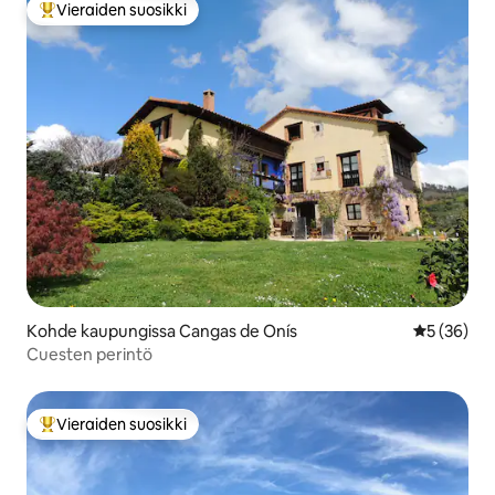
Vieraiden suosikki
Vieraiden suosikkien parhaimmistoa
Kohde kaupungissa Cangas de Onís
Keskimäärä
5 (36)
Cuesten perintö
Vieraiden suosikki
Vieraiden suosikkien parhaimmistoa