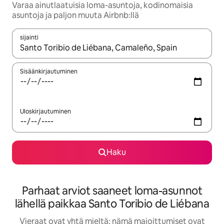
Varaa ainutlaatuisia loma-asuntoja, kodinomaisia
asuntoja ja paljon muuta Airbnb:llä
sijainti
Kun tulokset ovat saatavilla, navigoi ylös- ja alas-nuolinäppäimi
Sisäänkirjautuminen
Uloskirjautuminen
Haku
Parhaat arviot saaneet loma-asunnot
lähellä paikkaa Santo Toribio de Liébana
Vieraat ovat yhtä mieltä: nämä majoittumiset ovat