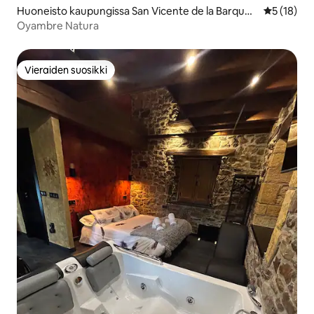
Huoneisto kaupungissa San Vicente de la Barquer
Keskimäärä
5 (18)
a
Oyambre Natura
Vieraiden suosikki
Vieraiden suosikki