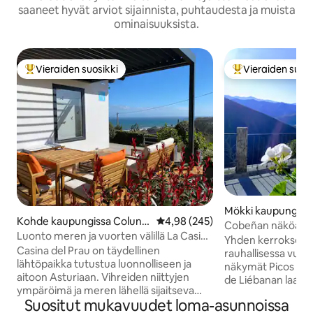
saaneet hyvät arviot sijainnista, puhtaudesta ja muista
ominaisuuksista.
Vieraiden suosikki
Vieraiden suosi
Vieraiden suosikkien parhaimmistoa
Vieraiden suosik
Mökki kaupungiss
Kohde kaupungissa Colung
Keskimääräinen arvio 4,98/5, 24
4,98 (245)
Cobeñan näköalapa
a
Luonto meren ja vuorten välillä La Casina
tunnelma Picosiss
Yhden kerroksen t
del Prau
Casina del Prau on täydellinen
rauhallisessa vuori
lähtöpaikka tutustua luonnolliseen ja
näkymät Picos de E
aitoon Asturiaan. Vihreiden niittyjen
de Liébanan laakso
ympäröimä ja meren lähellä sijaitseva
paikka rentoutua j
Suositut mukavuudet loma-asunnoissa
kohde on ihanteellinen patikoinnin,
luontoon. Potes, 