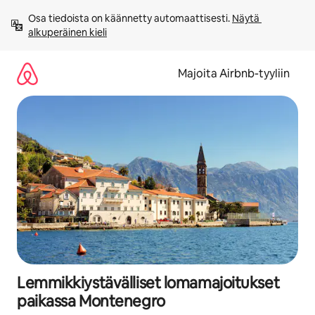
Jätä
Osa tiedoista on käännetty automaattisesti. 
Näytä 
sisältö
alkuperäinen kieli
väliin
Majoita Airbnb-tyyliin
Lemmikkiystävälliset lomamajoitukset
paikassa Montenegro