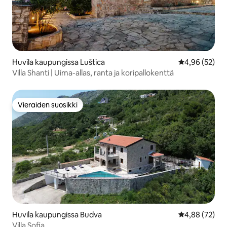
Huvila kaupungissa Luštica
Keskimääräine
4,96 (52)
Villa Shanti | Uima-allas, ranta ja koripallokenttä
Vieraiden suosikki
Vieraiden suosikki
Huvila kaupungissa Budva
Keskimääräine
4,88 (72)
Villa Sofia