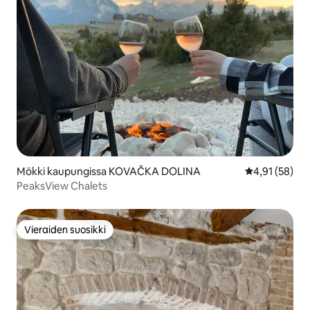
Mökki kaupungissa KOVAČKA DOLINA
Keskimääräine
4,91 (58)
PeaksView Chalets
Vieraiden suosikki
Vieraiden suosikki