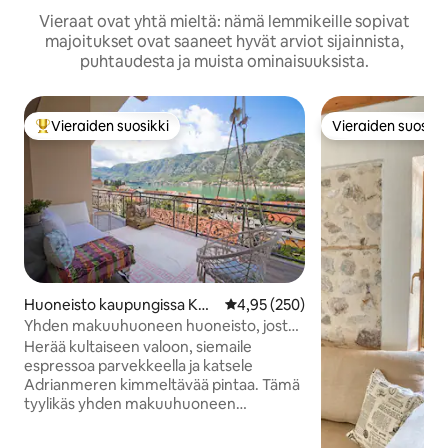
Vieraat ovat yhtä mieltä: nämä lemmikeille sopivat
majoitukset ovat saaneet hyvät arviot sijainnista,
puhtaudesta ja muista ominaisuuksista.
Vieraiden suosikki
Vieraiden suosikk
Vieraiden suosikkien parhaimmistoa
Vieraiden suosikk
Huoneisto kaupungissa Kot
Keskimääräinen arvio 4,95/5, 25
4,95 (250)
or
Yhden makuuhuoneen huoneisto, josta
on upeat näkymät
Herää kultaiseen valoon, siemaile
espressoa parvekkeella ja katsele
Adrianmeren kimmeltävää pintaa. Tämä
tyylikäs yhden makuuhuoneen
huoneisto on rauhallinen pakopaikka
vain 10 minuutin päässä Kotorin