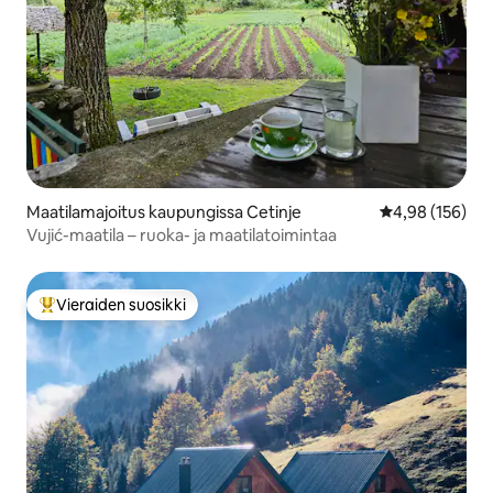
Maatilamajoitus kaupungissa Cetinje
Keskimääräinen
4,98 (156)
Vujić-maatila – ruoka- ja maatilatoimintaa
Vieraiden suosikki
Vieraiden suosikkien parhaimmistoa