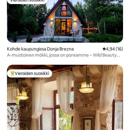
Vieraiden suosikki
Kohde kaupungissa Donja Brezna
Keskimääräine
4,94 (16)
A-muotoinen mökki, jossa on poreamme – Wild Beauty
Brezna
Vieraiden suosikki
Vieraiden suosikkien parhaimmistoa