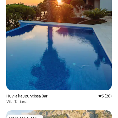
Huvila kaupungissa Bar
Keskimäärä
5 (26)
Villa Tatiana