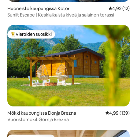
Huoneisto kaupungissa Kotor
Keskimääräine
4,92 (12)
Sunlit Escape | Keskiaikaista kiveä ja salainen terassi
Vieraiden suosikki
Vieraiden suosikkien parhaimmistoa
Mökki kaupungissa Donja Brezna
Keskimääräinen
4,99 (139)
Vuoristomökit Gornja Brezna