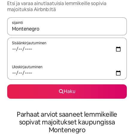
Etsi ja varaa ainutlaatuisia lemmikeille sopivia
majoituksia Airbnb:ltä
sijainti
Kun tulokset ovat saatavilla, navigoi ylös- ja alas-nuolinäppäimi
Sisäänkirjautuminen
Uloskirjautuminen
Haku
Parhaat arviot saaneet lemmikeille
sopivat majoitukset kaupungissa
Montenegro