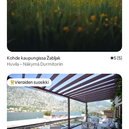
Kohde kaupungissa Žabljak
Keskimäär
5 (5)
Huvila – Näkymä Durmitoriin
Vieraiden suosikki
Vieraiden suosikkien parhaimmistoa