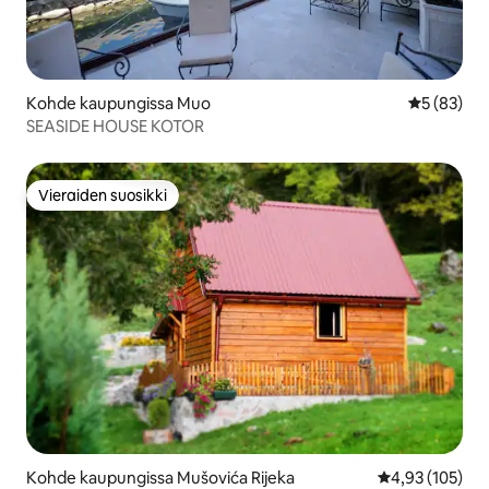
Kohde kaupungissa Muo
Keskimäärä
5 (83)
SEASIDE HOUSE KOTOR
Vieraiden suosikki
Vieraiden suosikki
Kohde kaupungissa Mušovića Rijeka
Keskimääräinen
4,93 (105)