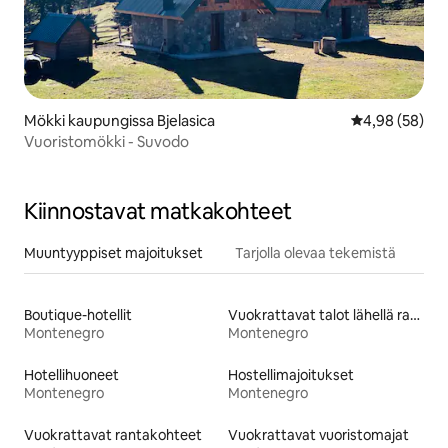
Mökki kaupungissa Bjelasica
Keskimääräine
4,98 (58)
Vuoristomökki - Suvodo
Kiinnostavat matkakohteet
Muuntyyppiset majoitukset
Tarjolla olevaa tekemistä
Boutique-hotellit
Vuokrattavat talot lähellä rantaa
Montenegro
Montenegro
Hotellihuoneet
Hostellimajoitukset
Montenegro
Montenegro
Vuokrattavat rantakohteet
Vuokrattavat vuoristomajat