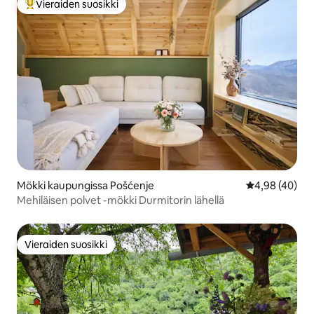
Vieraiden suosikki
Vieraiden suosikkien parhaimmistoa
Mökki kaupungissa Pošćenje
Keskimääräine
4,98 (40)
Mehiläisen polvet -mökki Durmitorin lähellä
Vieraiden suosikki
Vieraiden suosikki