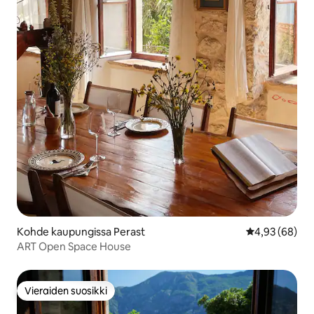
Kohde kaupungissa Perast
Keskimääräine
4,93 (68)
ART Open Space House
Vieraiden suosikki
Vieraiden suosikki