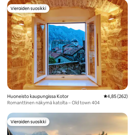
Vieraiden suosikki
Vieraiden suosikki
Huoneisto kaupungissa Kotor
Keskimääräinen
4,85 (262)
Romanttinen näkymä katolta – Old town 404
Vieraiden suosikki
Vieraiden suosikki