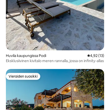
Huvila kaupungissa Podi
Keskimääräine
4,92 (13)
Eksklusiivinen kivitalo meren rannalla, jossa on infinity-allas
Vieraiden suosikki
Vieraiden suosikki