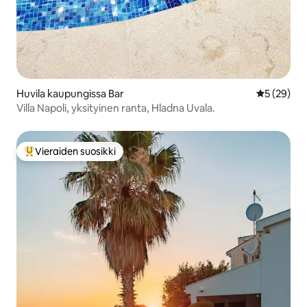
Huvila kaupungissa Bar
Keskimäärä
5 (29)
Villa Napoli, yksityinen ranta, Hladna Uvala.
Vieraiden suosikki
Vieraiden suosikkien parhaimmistoa