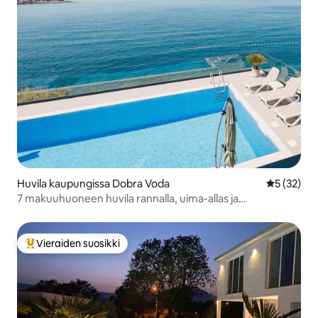
Huvila kaupungissa Dobra Voda
Keskimäärä
5 (32)
7 makuuhuoneen huvila rannalla, uima-allas ja
merinäkymät
Vieraiden suosikki
Vieraiden suosikkien parhaimmistoa