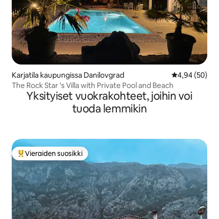
Karjatila kaupungissa Danilovgrad
Keskimääräine
4,94 (50)
The Rock Star 's Villa with Private Pool and Beach
Yksityiset vuokrakohteet, joihin voi
tuoda lemmikin
Vieraiden suosikki
Vieraiden suosikkien parhaimmistoa