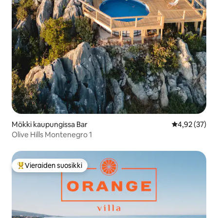
Mökki kaupungissa Bar
Keskimääräine
4,92 (37)
Olive Hills Montenegro 1
Vieraiden suosikki
Vieraiden suosikkien parhaimmistoa