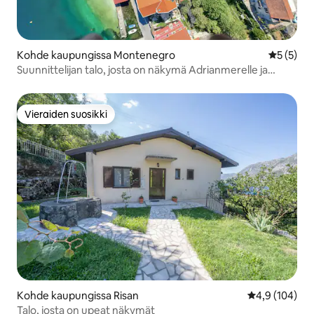
Kohde kaupungissa Montenegro
Keskimäär
5 (5)
Suunnittelijan talo, josta on näkymä Adrianmerelle ja
kattoterassi
Vieraiden suosikki
Vieraiden suosikki
Kohde kaupungissa Risan
Keskimääräine
4,9 (104)
Talo, josta on upeat näkymät