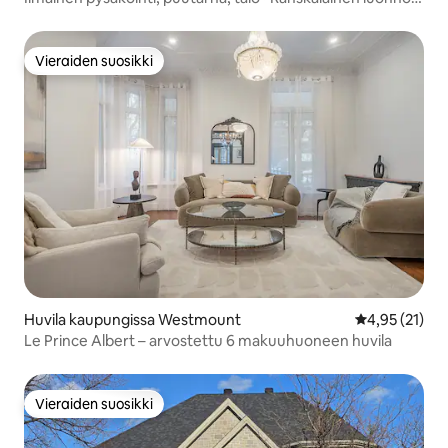
innoittama
Vieraiden suosikki
Vieraiden suosikki
Huvila kaupungissa Westmount
Keskimääräine
4,95 (21)
Le Prince Albert – arvostettu 6 makuuhuoneen huvila
Vieraiden suosikki
Vieraiden suosikki