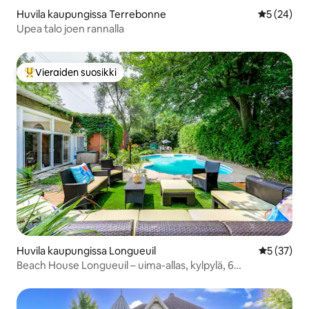
Huvila kaupungissa Terrebonne
Keskimäärä
5 (24)
Upea talo joen rannalla
Vieraiden suosikki
Vieraiden suosikkien parhaimmistoa
Huvila kaupungissa Longueuil
Keskimäärä
5 (37)
Beach House Longueuil – uima-allas, kylpylä, 6
makuuhuonetta, 2 keittiötä