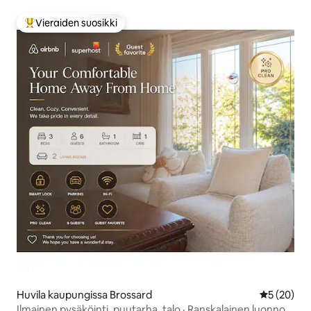
Vieraiden suosikki
Vieraiden suosikkien parhaimmistoa
Huvila kaupungissa Brossard
Keskimäärä
5 (20)
Ilmainen pysäköinti, puutarha, talo · Ranskalainen luonnon