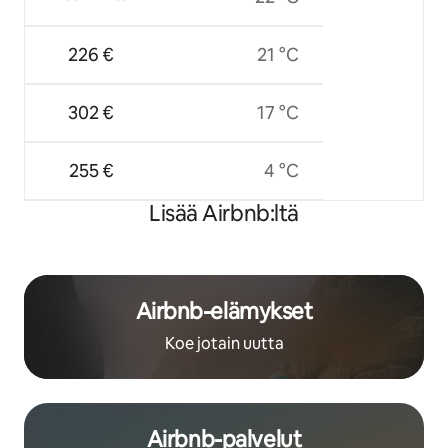
226 €
21 °C
302 €
17 °C
255 €
4 °C
Lisää Airbnb:ltä
Airbnb-elämykset
Koe jotain uutta
Airbnb-palvelut