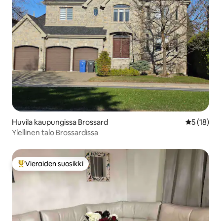
Huvila kaupungissa Brossard
Keskimäärä
5 (18)
Ylellinen talo Brossardissa
Vieraiden suosikki
Vieraiden suosikkien parhaimmistoa