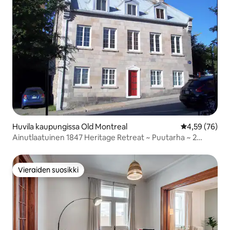
Huvila kaupungissa Old Montreal
Keskimääräine
4,59 (76)
Ainutlaatuinen 1847 Heritage Retreat ~ Puutarha ~ 2
pysäköintipaikkaa
Vieraiden suosikki
Vieraiden suosikki