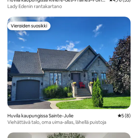
-aux-Trembles
Lady Edenin rantakartano
Vieraiden suosikki
Vieraiden suosikki
Huvila kaupungissa Sainte-Julie
Keskimäär
5 (8)
Viehättävä talo, oma uima-allas, lähellä puistoja