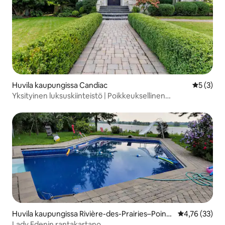
Huvila kaupungissa Candiac
Keskimäär
5 (3)
Yksityinen luksuskiinteistö | Poikkeuksellinen
majoittuminen
Huvila kaupungissa Rivière-des-Prairies–Pointe
Keskimääräine
4,76 (33)
-aux-Trembles
Lady Edenin rantakartano