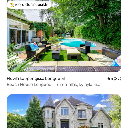
Vieraiden suosikki
Vieraiden suosikkien parhaimmistoa
Huvila kaupungissa Longueuil
Keskimäärä
5 (37)
Beach House Longueuil – uima-allas, kylpylä, 6
makuuhuonetta, 2 keittiötä