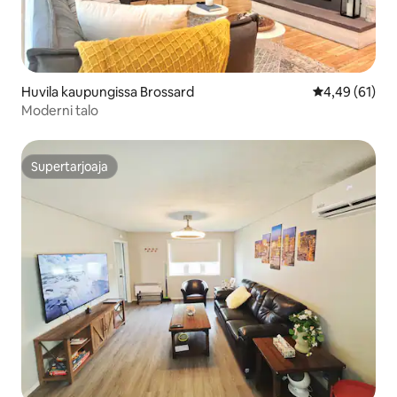
Huvila kaupungissa Brossard
Keskimääräine
4,49 (61)
Moderni talo
Supertarjoaja
Supertarjoaja