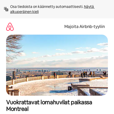
Jätä
Osa tiedoista on käännetty automaattisesti. 
Näytä 
sisältö
alkuperäinen kieli
väliin
Majoita Airbnb-tyyliin
Vuokrattavat lomahuvilat paikassa
Montreal