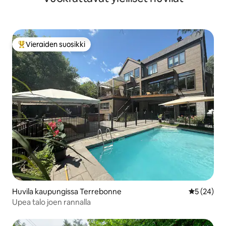
Vieraiden suosikki
Vieraiden suosikkien parhaimmistoa
Huvila kaupungissa Terrebonne
Keskimäärä
5 (24)
Upea talo joen rannalla