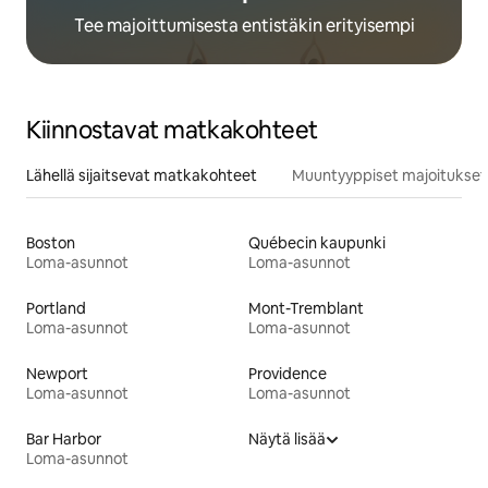
Tee majoittumisesta entistäkin erityisempi
Kiinnostavat matkakohteet
Lähellä sijaitsevat matkakohteet
Muuntyyppiset majoitukset
Boston
Québecin kaupunki
Loma-asunnot
Loma-asunnot
Portland
Mont-Tremblant
Loma-asunnot
Loma-asunnot
Newport
Providence
Loma-asunnot
Loma-asunnot
Bar Harbor
Näytä lisää
Loma-asunnot