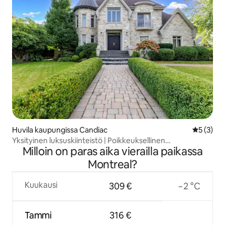
Huvila kaupungissa Candiac
Keskimäär
5 (3)
Yksityinen luksuskiinteistö | Poikkeuksellinen
Milloin on paras aika vierailla paikassa
majoittuminen
Montreal?
Kuukausi
309 €
−2 °C
Tammi
316 €