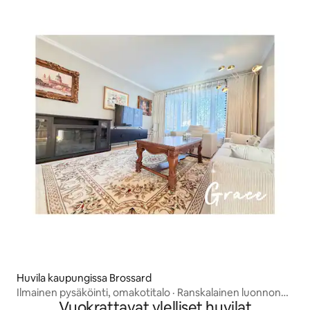
Huvila kaupungissa Brossard
Ilmainen pysäköinti, omakotitalo · Ranskalainen luonnon
Vuokrattavat ylelliset huvilat
inspiroima tyyli