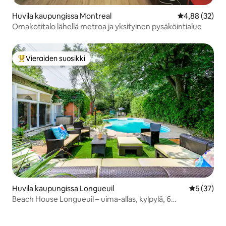
Huvila kaupungissa Montreal
Keskimääräine
4,88 (32)
Omakotitalo lähellä metroa ja yksityinen pysäköintialue
Vieraiden suosikki
Vieraiden suosikkien parhaimmistoa
Huvila kaupungissa Longueuil
Keskimäärä
5 (37)
Beach House Longueuil – uima-allas, kylpylä, 6
makuuhuonetta, 2 keittiötä