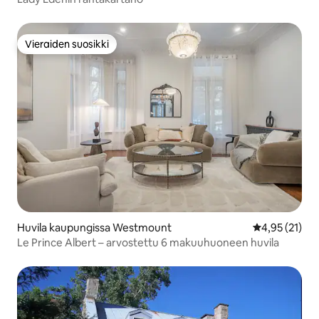
Vieraiden suosikki
Vieraiden suosikki
Huvila kaupungissa Westmount
Keskimääräine
4,95 (21)
Le Prince Albert – arvostettu 6 makuuhuoneen huvila