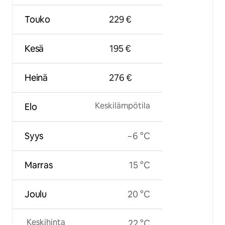
Touko
229 €
Kesä
195 €
Heinä
276 €
Keskilämpötila
Elo
Syys
−6 °C
Marras
15 °C
Joulu
20 °C
Keskihinta
22 °C