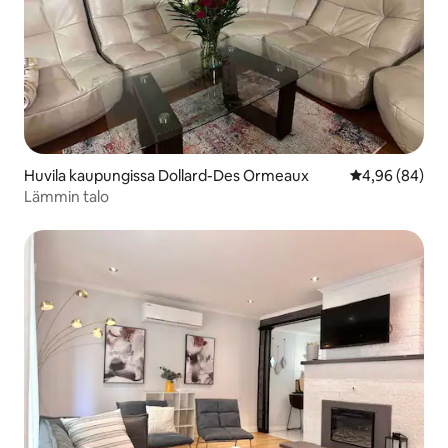
Huvila kaupungissa Dollard-Des Ormeaux
Keskimääräine
4,96 (84)
Lämmin talo