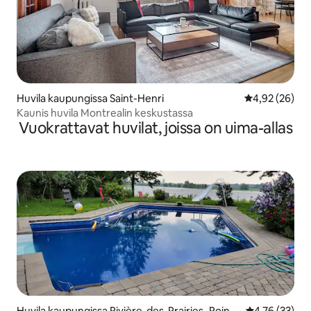
Huvila kaupungissa Saint-Henri
Keskimääräine
4,92 (26)
Kaunis huvila Montrealin keskustassa
Vuokrattavat huvilat, joissa on uima-allas
Huvila kaupungissa Rivière-des-Prairies–Pointe
Keskimääräine
4,76 (33)